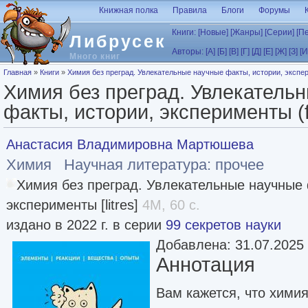
Перейти к основному содержанию
Книжная полка
Правила
Блоги
Форумы
Книги:
[Новые]
[Жанры]
[Серии]
[П
Либрусек
Авторы:
[А]
[Б]
[В]
[Г]
[Д]
[Е]
[Ж]
[З]
[И
Много книг
Вы здесь
Главная
»
Книги
»
Химия без преград. Увлекательные научные факты, истории, экспер
Химия без преград. Увлекатель
факты, истории, эксперименты (
Анастасия Владимировна Мартюшева
Химия
Научная литература: прочее
Химия без преград. Увлекательные научные 
эксперименты [litres]
4M, 60 с.
издано в 2022 г. в серии
99 секретов науки
Добавлена: 31.07.2025
Аннотация
Вам кажется, что химия