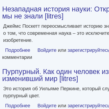
Незападная история науки: Откр
мы не знали [litres]
Джеймс Поскетт переосмысливает историю зн
о том, что современная наука – это исключит
изобретение.
Подробнее
о Незападная история науки: Открытия, о которых мы не з
Войдите
или
зарегистрируйтес
комментарии
Пурпурный. Как один человек из
изменивший мир [litres]
Это история об Уильяме Перкине, который сл
пурпурный цвет.
Подробнее
о Пурпурный. Как один человек изобрел цвет, изменивший
Войдите
или
зарегистрируйтес