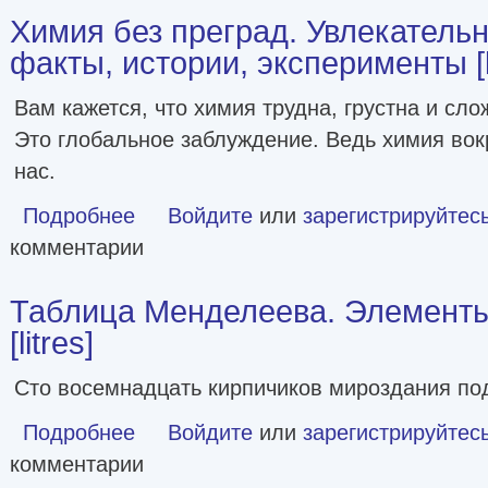
Химия без преград. Увлекатель
факты, истории, эксперименты [li
Вам кажется, что химия трудна, грустна и сл
Это глобальное заблуждение. Ведь химия вокр
нас.
Подробнее
о Химия без преград. Увлекательные научные факты, ист
Войдите
или
зарегистрируйтес
комментарии
Таблица Менделеева. Элементы
[litres]
Сто восемнадцать кирпичиков мироздания по
Подробнее
о Таблица Менделеева. Элементы уже близко [litres]
Войдите
или
зарегистрируйтес
комментарии