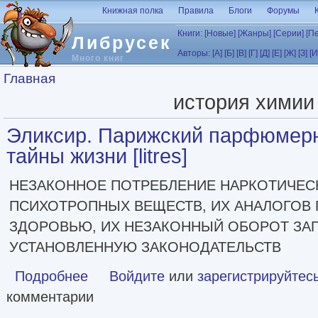
Перейти к основному содержанию
Книжная полка
Правила
Блоги
Форумы
Книги:
[Новые]
[Жанры]
[Серии]
[П
Либрусек
Авторы:
[А]
[Б]
[В]
[Г]
[Д]
[Е]
[Ж]
[З]
[И
Много книг
Вы здесь
Главная
история химии
Эликсир. Парижский парфюмерн
тайны жизни [litres]
НЕЗАКОННОЕ ПОТРЕБЛЕНИЕ НАРКОТИЧЕСК
ПСИХОТРОПНЫХ ВЕЩЕСТВ, ИХ АНАЛОГОВ 
ЗДОРОВЬЮ, ИХ НЕЗАКОННЫЙ ОБОРОТ ЗАП
УСТАНОВЛЕННУЮ ЗАКОНОДАТЕЛЬСТВ
Подробнее
о Эликсир. Парижский парфюмерный дом и поиск тайны жи
Войдите
или
зарегистрируйтес
комментарии