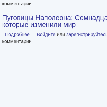
комментарии
Пуговицы Наполеона: Семнадца
которые изменили мир
Подробнее
о Пуговицы Наполеона: Семнадцать молекул, которые 
Войдите
или
зарегистрируйтес
комментарии