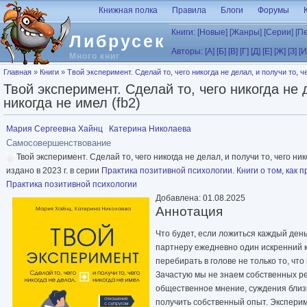
Перейти к основному содержанию
Книжная полка
Правила
Блоги
Форумы
Книги:
[Новые]
[Жанры]
[Серии]
[П
Либрусек
Авторы:
[А]
[Б]
[В]
[Г]
[Д]
[Е]
[Ж]
[З]
[И
Много книг
Вы здесь
Главная
»
Книги
»
Твой эксперимент. Сделай то, чего никогда не делал, и получи то, че
Твой эксперимент. Сделай то, чего никогда не д
никогда не имел (fb2)
Мария Сергеевна Хайнц
Катерина Николаева
Самосовершенствование
Твой эксперимент. Сделай то, чего никогда не делал, и получи то, чего нико
издано в 2023 г. в серии
Практика позитивной психологии. Книги о том, как 
Практика позитивной психологии
Добавлена: 01.08.2025
Аннотация
Что будет, если ложиться каждый день
партнеру ежедневно один искренний 
перебирать в голове не только то, что 
Зачастую мы не знаем собственных ре
общественное мнение, суждения близ
получить собственный опыт. Экспери