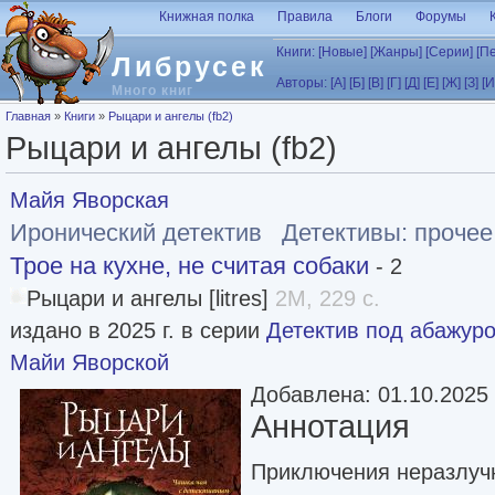
Перейти к основному содержанию
Книжная полка
Правила
Блоги
Форумы
Книги:
[Новые]
[Жанры]
[Серии]
[П
Либрусек
Авторы:
[А]
[Б]
[В]
[Г]
[Д]
[Е]
[Ж]
[З]
[И
Много книг
Вы здесь
Главная
»
Книги
»
Рыцари и ангелы (fb2)
Рыцари и ангелы (fb2)
Майя Яворская
Иронический детектив
Детективы: прочее
Трое на кухне, не считая собаки
- 2
Рыцари и ангелы [litres]
2M, 229 с.
издано в 2025 г. в серии
Детектив под абажур
Майи Яворской
Добавлена: 01.10.2025
Аннотация
Приключения неразлуч