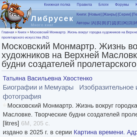
Перейти к основному содержанию
Книжная полка
Правила
Блоги
Форумы
Книги:
[Новые]
[Жанры]
[Серии]
[П
Либрусек
Авторы:
[А]
[Б]
[В]
[Г]
[Д]
[Е]
[Ж]
[З]
[И
Много книг
Вы здесь
Главная
»
Книги
»
Московский Монмартр. Жизнь вокруг городка художников на Верхне
пролетарского искусства (fb2)
Московский Монмартр. Жизнь во
художников на Верхней Масловк
будни создателей пролетарского 
Татьяна Васильевна Хвостенко
Биографии и Мемуары
Изобразительное 
фотография
Московский Монмартр. Жизнь вокруг городка
Масловке. Творческие будни создателей проле
[litres]
6M, 205 с.
издано в 2025 г. в серии
Картина времени. Ад