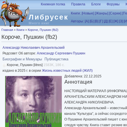
Перейти к основному содержанию
Книжная полка
Правила
Блоги
Форумы
Книги:
[Новые]
[Жанры]
[Серии]
[П
Либрусек
Авторы:
[А]
[Б]
[В]
[Г]
[Д]
[Е]
[Ж]
[З]
[И
Много книг
Вы здесь
Главная
»
Книги
»
Короче, Пушкин (fb2)
Короче, Пушкин (fb2)
Александр Николаевич Архангельский
Редсовет Об авторе:
Александр Сергеевич Пушкин
Биографии и Мемуары
Публицистика
Короче, Пушкин [litres]
1583K, 186 с.
издано в 2025 г. в серии
Жизнь известных людей (ЖИЛ)
Добавлена: 22.12.2025
Аннотация
НАСТОЯЩИЙ МАТЕРИАЛ (ИНФОРМАЦ
АРХАНГЕЛЬСКИМ АЛЕКСАНДРОМ НИ
АЛЕКСАНДРА НИКОЛАЕВИЧА.
Александр Архангельский – известный
канала “Культура”, а сейчас сосредото
О Пушкине Архангельский пишет с юнос
следуя чувству. Книга ставит резкие 