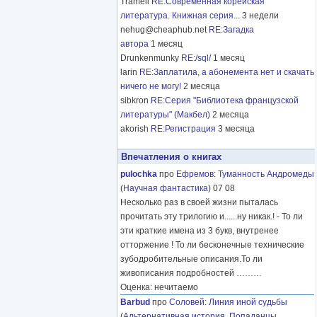
Tramell
RE:Современная корейская
литература. Книжная серия...
3 недели
nehug@cheaphub.net
RE:Загадка
автора
1 месяц
Drunkenmunky
RE:/sql/
1 месяц
larin
RE:Заплатила, а абонемента нет и скачать
ничего не могу!
2 месяца
sibkron
RE:Серия "Библиотека французской
литературы" (Макбел)
2 месяца
akorish
RE:Регистрация
3 месяца
Впечатления о книгах
pulochka
про
Ефремов
:
Туманность Андромеды
(
Научная фантастика
) 07 08
Несколько раз в своей жизни пыталась
прочитать эту трилогию и......ну никак.! - То ли
эти краткие имена из 3 букв, внутренее
отторжение ! То ли бесконечные технические
зубодробительные описания.То ли
живописания подробностей
………
Оценка: нечитаемо
Barbud
про
Соловей
:
Линия иной судьбы
(
Альтернативная история
,
Попаданцы
,