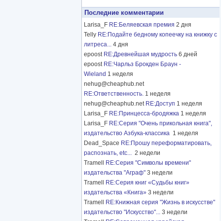
Последние комментарии
Larisa_F
RE:Беляевская премия
2 дня
Telly
RE:Подайте бедному копеечку на книжку с
литреса...
4 дня
epoost
RE:Древнейшая мудрость
6 дней
epoost
RE:Чарльз Брокден Браун -
Wieland
1 неделя
nehug@cheaphub.net
RE:Ответственность.
1 неделя
nehug@cheaphub.net
RE:Доступ
1 неделя
Larisa_F
RE:Принцесса-бродяжка
1 неделя
Larisa_F
RE:Серия "Очень прикольная книга",
издательство Азбука-классика
1 неделя
Dead_Space
RE:Прошу переформатировать,
распознать, etc...
2 недели
Tramell
RE:Серия "Символы времени"
издательства "Аграф"
3 недели
Tramell
RE:Серия книг «Судьбы книг»
издательства «Книга»
3 недели
Tramell
RE:Книжная серия "Жизнь в искусстве"
издательство "Искусство"...
3 недели