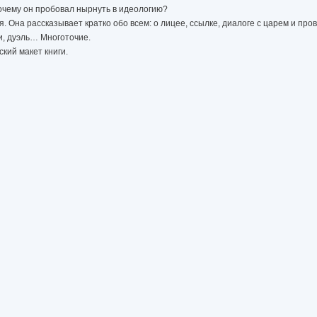
очему он пробовал нырнуть в идеологию?
я. Она рассказывает кратко обо всем: о лицее, ссылке, диалоге с царем и про
ги, дуэль… Многоточие.
кий макет книги.