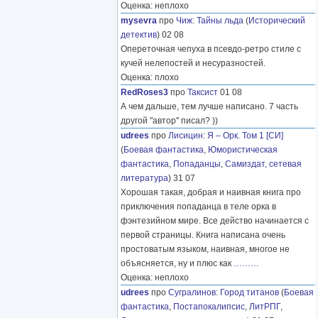
Оценка: неплохо
mysevra
про
Чиж
:
Тайны льда
(
Исторический
детектив
) 02 08
Опереточная чепуха в псевдо-ретро стиле с
кучей нелепостей и несуразностей.
Оценка: плохо
RedRoses3
про
Таксист
01 08
А чем дальше, тем лучше написано. 7 часть
другой "автор" писал? ))
udrees
про
Лисицин
:
Я – Орк. Том 1 [СИ]
(
Боевая фантастика
,
Юмористическая
фантастика
,
Попаданцы
,
Самиздат, сетевая
литература
) 31 07
Хорошая такая, добрая и наивная книга про
приключения попаданца в теле орка в
фэнтезийном мире. Все действо начинается с
первой страницы. Книга написана очень
простоватым языком, наивная, многое не
объясняется, ну и плюс как
………
Оценка: неплохо
udrees
про
Сугралинов
:
Город титанов
(
Боевая
фантастика
,
Постапокалипсис
,
ЛитРПГ
,