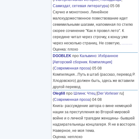
Самиздат, сетевая литература
) 05 08
Скучно и монотонно. Линейное
малохудожественное повествование идет
семимильными шагами, напоминая по стилю
скорее сочинение "Как я провел лето". К
середине читал через строчку, к концу уже
через несколько страниц. Не советую,
………
Оценка: плохо
DGOBLEK
про
Кальвино
:
Избранное
[Авторский сборник. Компиляция]
(
Современная проза
) 05 08
Компиляция...Путь в штаб (рассказ, перевод Р.
Хлодовского) должен быть, здесь же вставили
другой перевод.
Oleg68
про
Шлинк
:
Чтец
[
Der Vorleser
ru]
(
Современная проза
) 04 08
Книга- рассуждение автора о вине немецкой
нации за преступления во Второй мировой
войне и о личной трагедии женщины- бывшей
надзирательницы концлагеря. Я не в восторге.
Наверное, не моя тема.
Оценка: неплохо