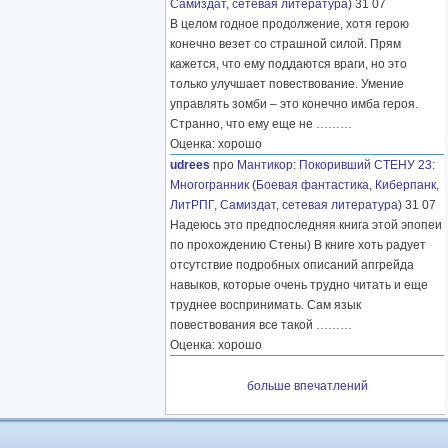
Самиздат, сетевая литература
) 31 07
В целом годное продолжение, хотя герою
конечно везет со страшной силой. Прям
кажется, что ему поддаются враги, но это
только улучшает повествование. Умение
управлять зомби – это конечно имба героя.
Странно, что ему еще не
………
Оценка: хорошо
udrees
про
Мантикор
:
Покоривший СТЕНУ 23:
Многогранник
(
Боевая фантастика
,
Киберпанк
,
ЛитРПГ
,
Самиздат, сетевая литература
) 31 07
Надеюсь это предпоследняя книга этой эпопеи
по прохождению Стены) В книге хоть радует
отсутствие подробных описаний апгрейда
навыков, которые очень трудно читать и еще
труднее воспринимать. Сам язык
повествования все такой
………
Оценка: хорошо
больше впечатлений