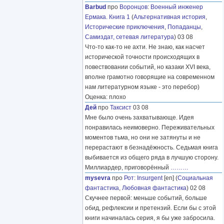
Barbud
про
Воронцов
:
Военный инженер
Ермака. Книга 1
(
Альтернативная история
,
Исторические приключения
,
Попаданцы
,
Самиздат, сетевая литература
) 03 08
Что-то как-то не ахти. Не знаю, как насчет
исторической точности происходящих в
повествовании событий, но казаки XVI века,
вполне грамотно говорящие на современном
нам литературном языке - это перебор)
Оценка: плохо
Дей
про
Таксист
03 08
Мне было очень захватывающе. Идея
понравилась неимоверно. Переживательных
моментов тьма, но они не затянуты и не
перерастают в безнадёжность. Седьмая книга
выбивается из общего ряда в лучшую сторону.
Миллиардер, приговорённый
………
mysevra
про
Рот
:
Insurgent
[en] (
Социальная
фантастика
,
Любовная фантастика
) 02 08
Скучнее первой: меньше событий, больше
обид, рефлексии и претензий. Если бы с этой
книги начиналась серия, я бы уже забросила.