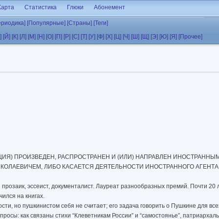
Карта
Статистика
Глюки
Абонемент
ериодика]
[Популярные]
[Страны]
[Теги]
]
[Й]
[К]
[Л]
[М]
[Н]
[О]
[П]
[Р]
[С]
[Т]
[У]
[Ф]
[Х]
[Ц]
[Ч]
[Ш]
[Щ]
[Э]
[Ю]
[Я]
[Прочее]
ИЯ) ПРОИЗВЕДЕН, РАСПРОСТРАНЕН И (ИЛИ) НАПРАВЛЕН ИНОСТРАННЫ
КОЛАЕВИЧЕМ, ЛИБО КАСАЕТСЯ ДЕЯТЕЛЬНОСТИ ИНОСТРАННОГО АГЕНТА
 прозаик, эссеист, документалист. Лауреат разнообразных премий. Почти 20
чился на книгах.
ти, но пушкинистом себя не считает; его задача говорить о Пушкине для все
вопросы: как связаны стихи “Клеветникам России” и “самостоянье”, патриарха