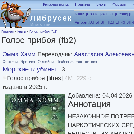
Перейти к основному содержанию
Книжная полка
Правила
Блоги
Форумы
Книги:
[Новые]
[Жанры]
[Серии]
[П
Либрусек
Авторы:
[А]
[Б]
[В]
[Г]
[Д]
[Е]
[Ж]
[З]
[И
Много книг
Вы здесь
Главная
»
Книги
»
Голос прибоя (fb2)
Голос прибоя (fb2)
Эмма Хэмм
Переводчик:
Анастасия Алексеев
Фэнтези
Эротика
О любви
Любовная фантастика
Морские глубины
- 3
Голос прибоя [litres]
4M, 229 с.
издано в 2025 г.
Добавлена: 04.04.2026
Аннотация
НЕЗАКОННОЕ ПОТРЕ
НАРКОТИЧЕСКИХ СРЕ
ВЕЩЕСТВ, ИХ АНАЛО