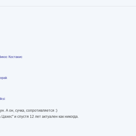
икос Костакис
opak
iksi
н. А он, сучка, сопротивляется :)
ахес" и спустя 12 лет актуален как никогда.