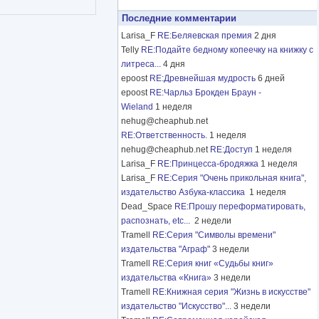
Последние комментарии
Larisa_F
RE:Беляевская премия
2 дня
Telly
RE:Подайте бедному копеечку на книжку с
литреса...
4 дня
epoost
RE:Древнейшая мудрость
6 дней
epoost
RE:Чарльз Брокден Браун -
Wieland
1 неделя
nehug@cheaphub.net
RE:Ответственность.
1 неделя
nehug@cheaphub.net
RE:Доступ
1 неделя
Larisa_F
RE:Принцесса-бродяжка
1 неделя
Larisa_F
RE:Серия "Очень прикольная книга",
издательство Азбука-классика
1 неделя
Dead_Space
RE:Прошу переформатировать,
распознать, etc...
2 недели
Tramell
RE:Серия "Символы времени"
издательства "Аграф"
3 недели
Tramell
RE:Серия книг «Судьбы книг»
издательства «Книга»
3 недели
Tramell
RE:Книжная серия "Жизнь в искусстве"
издательство "Искусство"...
3 недели