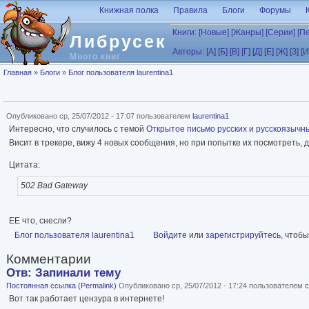
Перейти к основному содержанию
Книжная полка
Правила
Блоги
Форумы
Книги:
[Новые]
[Жанры]
[Серии]
[П
Либрусек
Авторы:
[А]
[Б]
[В]
[Г]
[Д]
[Е]
[Ж]
[З]
[И
Много книг
Вы здесь
Главная
»
Блоги
»
Блог пользователя laurentina1
Опубликовано ср, 25/07/2012 - 17:07 пользователем
laurentina1
Интересно, что случилось с темой
Открытое письмо русских и русскоязычн
Висит в трекере, вижу 4 новых сообщения, но при попытке их посмотреть, 
Цитата:
502 Bad Gateway
ЕЕ что, снесли?
Блог пользователя laurentina1
Войдите
или
зарегистрируйтесь
, чтоб
Комментарии
Отв: Запинали тему
Постоянная ссылка (Permalink)
Опубликовано ср, 25/07/2012 - 17:24 пользователем
c
Вот так работает цензура в интернете!