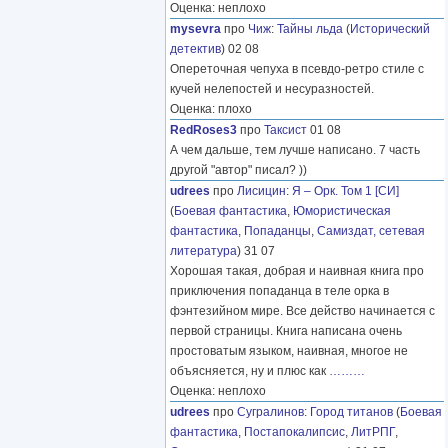
Оценка: неплохо
mysevra
про
Чиж
:
Тайны льда
(
Исторический
детектив
) 02 08
Опереточная чепуха в псевдо-ретро стиле с
кучей нелепостей и несуразностей.
Оценка: плохо
RedRoses3
про
Таксист
01 08
А чем дальше, тем лучше написано. 7 часть
другой "автор" писал? ))
udrees
про
Лисицин
:
Я – Орк. Том 1 [СИ]
(
Боевая фантастика
,
Юмористическая
фантастика
,
Попаданцы
,
Самиздат, сетевая
литература
) 31 07
Хорошая такая, добрая и наивная книга про
приключения попаданца в теле орка в
фэнтезийном мире. Все действо начинается с
первой страницы. Книга написана очень
простоватым языком, наивная, многое не
объясняется, ну и плюс как
………
Оценка: неплохо
udrees
про
Сугралинов
:
Город титанов
(
Боевая
фантастика
,
Постапокалипсис
,
ЛитРПГ
,