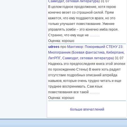
Самиздат, сетевая литература
) 31 07
В целом годное продолжение, хотя герою
конечно везет со страшной силой. Прям
кажется, что ему поддаются враги, но это
только улучшает повествование. Умение
управлять зомби – это конечно имба героя.
Странно, что ему еще не
………
Оценка: хорошо
udrees
про
Мантикор
:
Покоривший СТЕНУ 23:
Многогранник
(
Боевая фантастика
,
Киберпанк
,
ЛитРПГ
,
Самиздат, сетевая литература
) 31 07
Надеюсь это предпоследняя книга этой эпопеи
по прохождению Стены) В книге хоть радует
отсутствие подробных описаний апгрейда
навыков, которые очень трудно читать и еще
труднее воспринимать. Сам язык
повествования все такой
………
Оценка: хорошо
больше впечатлений