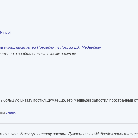
ylnicoff
оязычных писателей Президенту России Д.А. Медведеву
треть, да и вообще открыть тему получаю
чень большую цитату постил. Думаеццо, это Медведев запостил пространный о
елем
c-rank
и кто-то очень большую цитату постил. Думаеццо, это Медведев запостил 