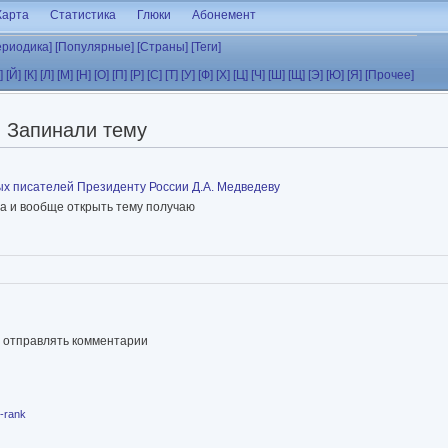
Карта
Статистика
Глюки
Абонемент
ериодика]
[Популярные]
[Страны]
[Теги]
]
[Й]
[К]
[Л]
[М]
[Н]
[О]
[П]
[Р]
[С]
[Т]
[У]
[Ф]
[Х]
[Ц]
[Ч]
[Ш]
[Щ]
[Э]
[Ю]
[Я]
[Прочее]
Запинали тему
ых писателей Президенту России Д.А. Медведеву
да и вообще открыть тему получаю
ы отправлять комментарии
-rank