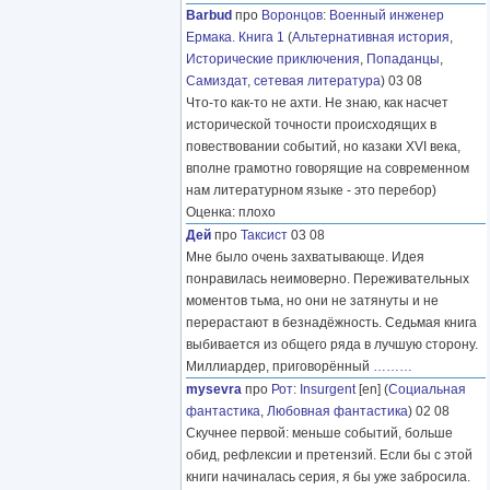
Barbud
про
Воронцов
:
Военный инженер
Ермака. Книга 1
(
Альтернативная история
,
Исторические приключения
,
Попаданцы
,
Самиздат, сетевая литература
) 03 08
Что-то как-то не ахти. Не знаю, как насчет
исторической точности происходящих в
повествовании событий, но казаки XVI века,
вполне грамотно говорящие на современном
нам литературном языке - это перебор)
Оценка: плохо
Дей
про
Таксист
03 08
Мне было очень захватывающе. Идея
понравилась неимоверно. Переживательных
моментов тьма, но они не затянуты и не
перерастают в безнадёжность. Седьмая книга
выбивается из общего ряда в лучшую сторону.
Миллиардер, приговорённый
………
mysevra
про
Рот
:
Insurgent
[en] (
Социальная
фантастика
,
Любовная фантастика
) 02 08
Скучнее первой: меньше событий, больше
обид, рефлексии и претензий. Если бы с этой
книги начиналась серия, я бы уже забросила.