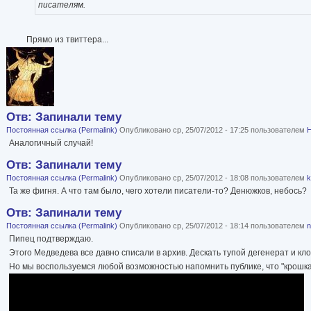
писателям.
Прямо из твиттера...
Отв: Запинали тему
Постоянная ссылка (Permalink)
Опубликовано ср, 25/07/2012 - 17:25 пользователем
Н
Аналогичный случай!
Отв: Запинали тему
Постоянная ссылка (Permalink)
Опубликовано ср, 25/07/2012 - 18:08 пользователем
k
Та же фигня. А что там было, чего хотели писатели-то? Денюжков, небось?
Отв: Запинали тему
Постоянная ссылка (Permalink)
Опубликовано ср, 25/07/2012 - 18:14 пользователем
n
Пипец подтверждаю.
Этого Медведева все давно списали в архив. Дескать тупой дегенерат и клоу
Но мы воспользуемся любой возможностью напомнить публике, что "крошка Ц