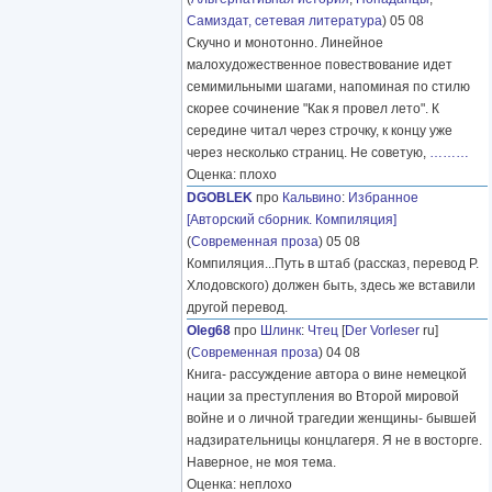
Самиздат, сетевая литература
) 05 08
Скучно и монотонно. Линейное
малохудожественное повествование идет
семимильными шагами, напоминая по стилю
скорее сочинение "Как я провел лето". К
середине читал через строчку, к концу уже
через несколько страниц. Не советую,
………
Оценка: плохо
DGOBLEK
про
Кальвино
:
Избранное
[Авторский сборник. Компиляция]
(
Современная проза
) 05 08
Компиляция...Путь в штаб (рассказ, перевод Р.
Хлодовского) должен быть, здесь же вставили
другой перевод.
Oleg68
про
Шлинк
:
Чтец
[
Der Vorleser
ru]
(
Современная проза
) 04 08
Книга- рассуждение автора о вине немецкой
нации за преступления во Второй мировой
войне и о личной трагедии женщины- бывшей
надзирательницы концлагеря. Я не в восторге.
Наверное, не моя тема.
Оценка: неплохо