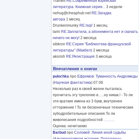
Tramell
RE:Современная корейская
литература. Книжная серия...
3 недели
nehug@cheaphub.net
RE:Загадка
автора
1 месяц
Drunkenmunky
RE:/sql/
1 месяц
larin
RE:Заплатила, а абонемента нет и скачать
ничего не могу!
2 месяца
sibkron
RE:Серия "Библиотека французской
литературы" (Макбел)
2 месяца
akorish
RE:Регистрация
3 месяца
Впечатления о книгах
pulochka
про
Ефремов
:
Туманность Андромеды
(
Научная фантастика
) 07 08
Несколько раз в своей жизни пыталась
прочитать эту трилогию и......ну никак.! - То ли
эти краткие имена из 3 букв, внутренее
отторжение ! То ли бесконечные технические
зубодробительные описания.То ли
живописания подробностей
………
Оценка: нечитаемо
Barbud
про
Соловей
:
Линия иной судьбы
(
Альтернативная история
,
Попаданцы
,