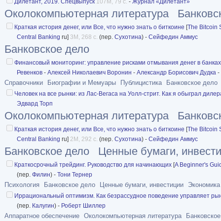
Дилетант, 2019. Спецвыпуск
107M, 79 с.
-
Журнал «Дилетант»
Околокомпьютерная литература
Банковс
Краткая история денег, или Все, что нужно знать о биткоине
[
The Bitcoin 
Central Banking
ru]
3M, 268 с.
(пер.
Сухотина
) -
Сейфедин Аммус
Банковское дело
Финансовый мониторинг: управление рисками отмывания денег в банках
Ревенков
-
Алексей Николаевич Воронин
-
Александр Борисович Дудка
-
Справочники
Биографии и Мемуары
Публицистика
Банковское дело
Человек на все рынки: из Лас-Вегаса на Уолл-стрит. Как я обыграл дилер
Эдвард Торп
Околокомпьютерная литература
Банковс
Краткая история денег, или Все, что нужно знать о биткоине
[
The Bitcoin 
Central Banking
ru]
2M, 292 с.
(пер.
Сухотина
) -
Сейфедин Аммус
Банковское дело
Ценные бумаги, инвест
Краткосрочный трейдинг. Руководство для начинающих
[
A Beginner's Gui
(пер.
Филин
) -
Тони Тернер
Психология
Банковское дело
Ценные бумаги, инвестиции
Экономика
Иррациональный оптимизм. Как безрассудное поведение управляет ры
(пер.
Калугин
) -
Роберт Шиллер
Аппаратное обеспечение
Околокомпьютерная литература
Банковское