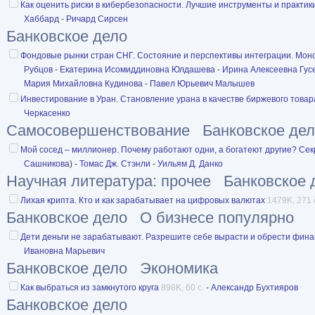
Как оценить риски в кибербезопасности. Лучшие инструменты и практик
Хаббард
-
Ричард Сирсен
Банковское дело
Фондовые рынки стран СНГ. Состояние и перспективы интеграции. Мон
Рубцов
-
Екатерина Исомиддиновна Юлдашева
-
Ирина Алексеевна Гус
Мария Михайловна Кудинова
-
Павел Юрьевич Малышев
Инвестирование в Уран. Становление урана в качестве биржевого товар
Черкасенко
Самосовершенствование
Банковское де
Мой сосед – миллионер. Почему работают одни, а богатеют другие? Се
Сашникова
) -
Томас Дж. Стэнли
-
Уильям Д. Данко
Научная литература: прочее
Банковское 
Лихая крипта. Кто и как зарабатывает на цифровых валютах
1479K, 271 
Банковское дело
О бизнесе популярно
Дети деньги не зарабатывают. Разрешите себе вырасти и обрести фин
Ивановна Марьевич
Банковское дело
Экономика
Как выбраться из замкнутого круга
898K, 60 с.
-
Александр Бухтияров
Банковское дело