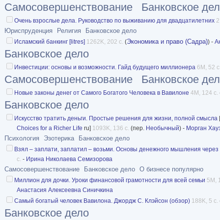
Самосовершенствование
Банковское де
Очень взрослые дела. Руководство по выживанию для двадцатилетних
2
Юриспруденция
Религия
Банковское дело
Экономика и право (Садра)
Исламский банкинг [litres]
1262K, 202 с.
(
) -
А
Банковское дело
Инвестиции: основы и возможности. Гайд будущего миллионера
6M, 52 с
Самосовершенствование
Банковское де
Новые законы денег от Самого Богатого Человека в Вавилоне
4M, 124 с.
Банковское дело
Искусство тратить деньги. Простые решения для жизни, полной смысла
Choices for a Richer Life
ru]
1093K, 136 с.
(пер.
Необычный
) -
Морган Хау
Психология
Эзотерика
Банковское дело
Взял – заплати, заплатил – возьми. Основы денежного мышления через 
с.
-
Ирина Николаева Семизорова
Самосовершенствование
Банковское дело
О бизнесе популярно
Миллион для дочки. Уроки финансовой грамотности для всей семьи
5M, 
Анастасия Алексеевна Синичкина
Самый богатый человек Вавилона. Джордж С. Клэйсон (обзор)
188K, 5 с.
Банковское дело