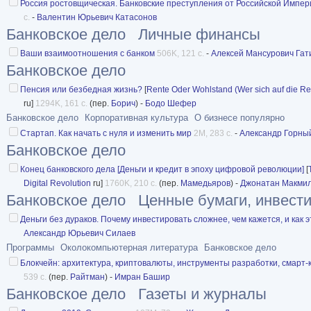
Россия ростовщическая. Банковские преступления от Российской Импер
с.
-
Валентин Юрьевич Катасонов
Банковское дело
Личные финансы
Ваши взаимоотношения с банком
506K, 121 с.
-
Алексей Мансурович Гат
Банковское дело
Пенсия или безбедная жизнь?
[
Rente Oder Wohlstand (Wer sich auf die Rente
ru]
1294K, 161 с.
(пер.
Борич
) -
Бодо Шефер
Банковское дело
Корпоративная культура
О бизнесе популярно
Стартап. Как начать с нуля и изменить мир
2M, 283 с.
-
Александр Горны
Банковское дело
Конец банковского дела [Деньги и кредит в эпоху цифровой революции]
[
Digital Revolution
ru]
1760K, 210 с.
(пер.
Мамедьяров
) -
Джонатан Макми
Банковское дело
Ценные бумаги, инвест
Деньги без дураков. Почему инвестировать сложнее, чем кажется, и как 
Александр Юрьевич Силаев
Программы
Околокомпьютерная литература
Банковское дело
Блокчейн: архитектура, криптовалюты, инструменты разработки, смарт-
539 с.
(пер.
Райтман
) -
Имран Башир
Банковское дело
Газеты и журналы