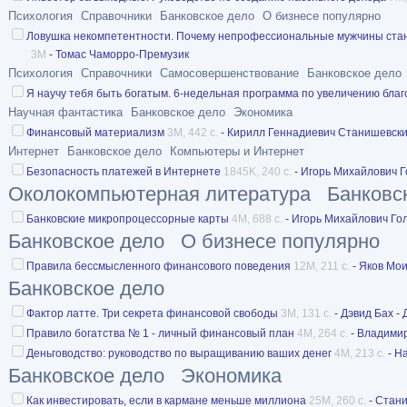
Психология
Справочники
Банковское дело
О бизнесе популярно
Ловушка некомпетентности. Почему непрофессиональные мужчины стано
3M
-
Томас Чаморро-Премузик
Психология
Справочники
Самосовершенствование
Банковское дело
Я научу тебя быть богатым. 6-недельная программа по увеличению бла
Научная фантастика
Банковское дело
Экономика
Финансовый материализм
3M, 442 с.
-
Кирилл Геннадиевич Станишевск
Интернет
Банковское дело
Компьютеры и Интернет
Безопасность платежей в Интернете
1845K, 240 с.
-
Игорь Михайлович Г
Околокомпьютерная литература
Банковс
Банковские микропроцессорные карты
4M, 688 с.
-
Игорь Михайлович Го
Банковское дело
О бизнесе популярно
Правила бессмысленного финансового поведения
12M, 211 с.
-
Яков Мои
Банковское дело
Фактор латте. Три секрета финансовой свободы
3M, 131 с.
-
Дэвид Бах
-
Правило богатства № 1 - личный финансовый план
4M, 264 с.
-
Владимир
Деньговодство: руководство по выращиванию ваших денег
4M, 213 с.
-
На
Банковское дело
Экономика
Как инвестировать, если в кармане меньше миллиона
25M, 260 с.
-
Стани