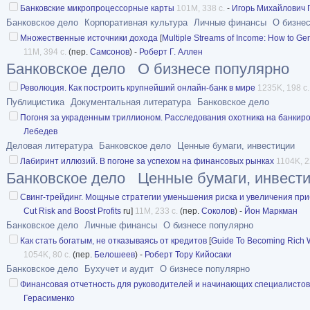
Банковские микропроцессорные карты
101M, 338 с.
-
Игорь Михайлович 
Банковское дело
Корпоративная культура
Личные финансы
О бизне
Множественные источники дохода
[
Multiple Streams of Income: How to Gen
11M, 394 с.
(пер.
Самсонов
) -
Роберт Г. Аллен
Банковское дело
О бизнесе популярно
Революция. Как построить крупнейший онлайн-банк в мире
1235K, 198 с.
Публицистика
Документальная литература
Банковское дело
Погоня за украденным триллионом. Расследования охотника на банкир
Лебедев
Деловая литература
Банковское дело
Ценные бумаги, инвестиции
Лабиринт иллюзий. В погоне за успехом на финансовых рынках
1104K, 2
Банковское дело
Ценные бумаги, инвест
Свинг-трейдинг. Мощные стратегии уменьшения риска и увеличения пр
Cut Risk and Boost Profits
ru]
11M, 233 с.
(пер.
Соколов
) -
Йон Маркман
Банковское дело
Личные финансы
О бизнесе популярно
Как стать богатым, не отказываясь от кредитов
[
Guide To Becoming Rich Wi
1054K, 80 с.
(пер.
Белошеев
) -
Роберт Тору Кийосаки
Банковское дело
Бухучет и аудит
О бизнесе популярно
Финансовая отчетность для руководителей и начинающих специалистов
Герасименко