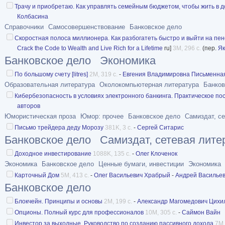
Трачу и приобретаю. Как управлять семейным бюджетом, чтобы жить в д
Колбасина
Справочники
Самосовершенствование
Банковское дело
Скоростная полоса миллионера. Как разбогатеть быстро и выйти на п
Crack the Code to Wealth and Live Rich for a Lifetime
ru]
3M, 296 с.
(пер.
Як
Банковское дело
Экономика
По большому счету [litres]
2M, 319 с.
-
Евгения Владимировна Письменна
Образовательная литература
Околокомпьютерная литература
Банков
Кибербезопасность в условиях электронного банкинга. Практическое пособ
авторов
Юмористическая проза
Юмор: прочее
Банковское дело
Самиздат, с
Письмо трейдера деду Морозу
381K, 3 с.
-
Сергей Ситарис
Банковское дело
Самиздат, сетевая лите
Доходное инвестирование
1088K, 135 с.
-
Олег Клоченок
Экономика
Банковское дело
Ценные бумаги, инвестиции
Экономика
Карточный Дом
5M, 413 с.
-
Олег Васильевич Храбрый
-
Андрей Васильев
Банковское дело
Блокчейн. Принципы и основы
2M, 199 с.
-
Александр Магомедович Цихи
Опционы. Полный курс для профессионалов
10M, 305 с.
-
Саймон Вайн
Инвестор за выходные. Руководство по созданию пассивного дохода
7M,