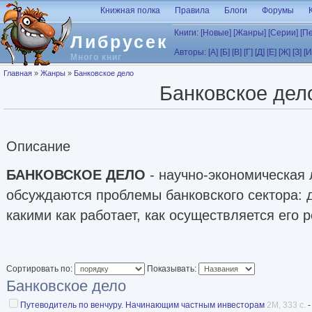
Перейти к основному содержанию
Книжная полка
Правила
Блоги
Форумы
Книги:
[Новые]
[Жанры]
[Серии]
[П
Либрусек
Авторы:
[А]
[Б]
[В]
[Г]
[Д]
[Е]
[Ж]
[З]
[И
Много книг
Вы здесь
Главная
»
Жанры
»
Банковское дело
Банковское дел
Описание
БАНКОВСКОЕ ДЕЛО
- научно-экономическая 
обсуждаются проблемы банковского сектора: д
какими как работает, как осуществляется его р
Сортировать по:
Показывать:
Банковское дело
Путеводитель по венчуру. Начинающим частным инвесторам
2M, 333 с.