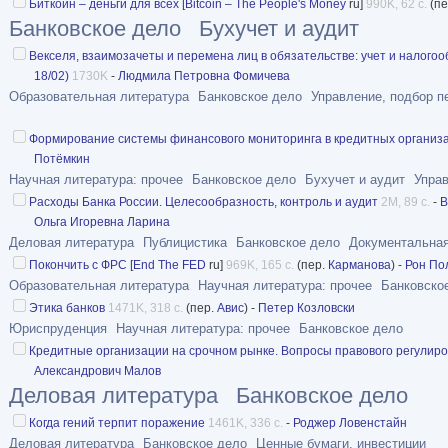
Биткойн – деньги для всех
[
Bitcoin – The People's Money
ru]
990K, 62 с.
(пе
Банковское дело
Бухучет и аудит
Векселя, взаимозачеты и перемена лиц в обязательстве: учет и налого
18/02)
1730K
-
Людмила Петровна Фомичева
Образовательная литература
Банковское дело
Управление, подбор п
Формирование системы финансового мониторинга в кредитных организ
Потёмкин
Научная литература: прочее
Банковское дело
Бухучет и аудит
Управ
Расходы Банка России. Целесообразность, контроль и аудит
2M, 89 с.
-
В
Ольга Игоревна Ларина
Деловая литература
Публицистика
Банковское дело
Документальная
Покончить с ФРС
[
End The FED
ru]
969K, 165 с.
(пер.
Карманова
) -
Рон По
Образовательная литература
Научная литература: прочее
Банковско
Этика банков
1471K, 318 с.
(пер.
Авис
) -
Петер Козловски
Юриспруденция
Научная литература: прочее
Банковское дело
Кредитные организации на срочном рынке. Вопросы правового регулир
Александрович Малов
Деловая литература
Банковское дело
Когда гений терпит поражение
1461K, 336 с.
-
Роджер Ловенстайн
Деловая литература
Банковское дело
Ценные бумаги, инвестиции