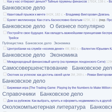
Как у нас отбирают деньги? Тайные пружины финансов
1791K, 138 с.
-
В
Банковское дело
Квантовый прыжок к мечте
842K, 182 с.
-
Владимир Викторович Довгань
Буклет миллионера: Как стать баснословно богатым
425K, 32 с.
(пер.
Про
Банковское дело
О бизнесе популярно
Постройте свое будущее. Как овладеть важнейшими принципами беспре
Трейси
Публицистика
Банковское дело
Экономика
Центробанки на службе «хозяев денег»
4M, 882 с.
-
Валентин Юрьевич К
Банковское дело
Экономика
Международный финансовый центр (на примере лондонского Сити)
129
Самосовершенствование
Банковское де
Охотник за успехом: как достичь своей цели
3M, 269 с.
-
Роман Викторови
Банковское дело
Биржевая игра
[
The Trading Game: Playing by the Numbers to Make Million
Справочники
Банковское дело
Дом за рубежом. Как выбрать, купить и оформить недвижимость в другой
Околокомпьютерная литература
Банковс