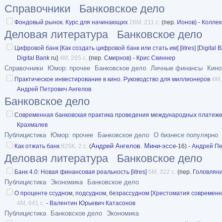
Справочники
Банковское дело
Фондовый рынок. Курс для начинающих
26M, 211 с.
(пер.
Ионов
) -
Коллек
Деловая литература
Банковское дело
Цифровой банк [Как создать цифровой банк или стать им] [litres]
[
Digital 
Digital Bank
ru]
4M, 265 с.
(пер.
Смирнов
) -
Крис Скиннер
Справочники
Юмор: прочее
Банковское дело
Личные финансы
Кино
Практическое инвестирование в кино. Руководство для миллионеров
4M,
Андрей Петрович Ангелов
Банковское дело
Современная банковская практика проведения международных платеж
Крахмалев
Публицистика
Юмор: прочее
Банковское дело
О бизнесе популярно
Андрей Ангелов. Мини-эссе
Как отжать банк
825K, 2 с.
(
-16) -
Андрей Пе
Деловая литература
Банковское дело
Банк 4.0: Новая финансовая реальность [litres]
5M, 322 с.
(пер.
Головлян
Публицистика
Экономика
Банковское дело
О проценте ссудном, подсудном, безрассудном [Хрестоматия современ
4M, 641 с.
-
Валентин Юрьевич Катасонов
Публицистика
Банковское дело
Экономика