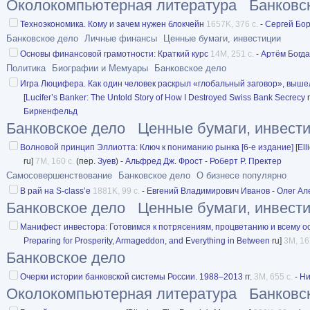
Околокомпьютерная литература
Банковс
Техноэкономика. Кому и зачем нужен блокчейн
1657K, 376 с.
-
Сергей Бо
Банковское дело
Личные финансы
Ценные бумаги, инвестиции
Основы финансовой грамотности: Краткий курс
14M, 251 с.
-
Артём Богд
Политика
Биографии и Мемуары
Банковское дело
Игра Люцифера. Как один человек раскрыл «глобальный заговор», выше
[
Lucifer’s Banker: The Untold Story of How I Destroyed Swiss Bank Secrecy
r
Биркенфельд
Банковское дело
Ценные бумаги, инвест
Волновой принцип Эллиотта: Ключ к пониманию рынка [6-е издание]
[
Ell
ru]
7M, 160 с.
(пер.
Зуев
) -
Альфред Дж. Фрост
-
Роберт Р. Пректер
Самосовершенствование
Банковское дело
О бизнесе популярно
В рай на S-class’e
1881K, 99 с.
-
Евгений Владимирович Иванов
-
Олег Ал
Банковское дело
Ценные бумаги, инвест
Манифест инвестора: Готовимся к потрясениям, процветанию и всему о
Preparing for Prosperity, Armageddon, and Everything in Between
ru]
3M, 16
Банковское дело
Очерки истории банковской системы России. 1988–2013 гг.
3M, 655 с.
-
Ни
Околокомпьютерная литература
Банковс