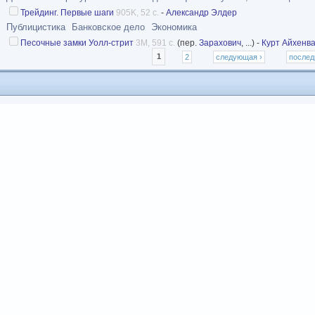
Трейдинг. Первые шаги
905K, 52 с.
-
Александр Элдер
Публицистика
Банковское дело
Экономика
Песочные замки Уолл-стрит
3M, 591 с.
(пер.
Зарахович
, ...) -
Курт Айхенв
Страницы
1
2
следующая ›
послед