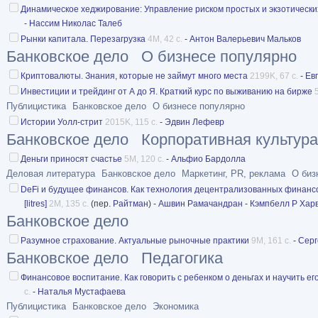
Динамическое хеджирование: Управление риском простых и экзотически
-
Нассим Николас Талеб
Рынки капитала. Перезагрузка
4M, 42 с.
-
Антон Валерьевич Мальков
Банковское дело
О бизнесе популярно
Криптовалюты. Знания, которые не займут много места
2199K, 67 с.
-
Ев
Инвестиции и трейдинг от А до Я. Краткий курс по выживанию на бирже
Публицистика
Банковское дело
О бизнесе популярно
Истории Уолл-стрит
2015K, 115 с.
-
Эдвин Лефевр
Банковское дело
Корпоративная культура
Деньги приносят счастье
5M, 120 с.
-
Альфио Бардолла
Деловая литература
Банковское дело
Маркетинг, PR, реклама
О биз
DeFi и будущее финансов. Как технология децентрализованных финанс
[litres]
2M, 135 с.
(пер.
Райтман
) -
Ашвин Рамачандран
-
Кэмпбелл Р Хар
Банковское дело
Разумное страхование. Актуальные рыночные практики
9M, 161 с.
-
Серг
Банковское дело
Педагогика
Финансовое воспитание. Как говорить с ребенком о деньгах и научить е
с.
-
Наталья Мустафаева
Публицистика
Банковское дело
Экономика