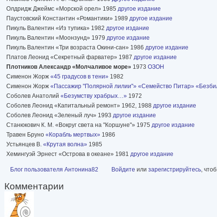
Олдридж Джеймс «Морской орел» 1985
другое издание
Паустовский Константин «Романтики» 1989
другое издание
Пикуль Валентин «Из тупика» 1982
другое издание
Пикуль Валентин «Моонзунд» 1979
другое издание
Пикуль Валентин «Три возраста Окини-сан» 1986
другое издание
Платов Леонид «Секретный фарватер» 1987
другое издание
Плотников Александр «Молчаливое море»
1973
ОЗОН
Сименон Жорж
«45 градусов в тени»
1982
Сименон Жорж
«Пассажир "Полярной лилии"»
«Семейство Питар»
«Безби
Соболев Анатолий
«Безумству храбрых…»
1972
Соболев Леонид «Капитальный ремонт» 1962, 1988
другое издание
Соболев Леонид «Зеленый луч» 1993
другое издание
Станюкович К. М. «Вокруг света на "Коршуне"» 1975
другое издание
Травен Бруно
«Корабль мертвых»
1986
Устьянцев В.
«Крутая волна»
1985
Хемингуэй Эрнест «Острова в океане» 1981
другое издание
Блог пользователя Антонина82
Войдите
или
зарегистрируйтесь
, что
Комментарии