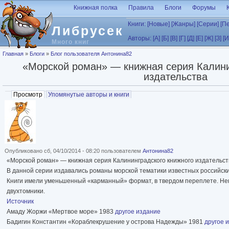
Перейти к основному содержанию
Книжная полка
Правила
Блоги
Форумы
Книги:
[Новые]
[Жанры]
[Серии]
[П
Либрусек
Авторы:
[А]
[Б]
[В]
[Г]
[Д]
[Е]
[Ж]
[З]
[И
Много книг
Вы здесь
Главная
»
Блоги
»
Блог пользователя Антонина82
«Морской роман» — книжная серия Калини
издательства
Главные вкладки
Просмотр
(активная вкладка)
Упомянутые авторы и книги
Опубликовано сб, 04/10/2014 - 08:20 пользователем
Антонина82
«Морской роман» — книжная серия Калининградского книжного издательства
В данной серии издавались романы морской тематики известных российски
Книги имели уменьшенный «карманный» формат, в твердом переплете. Нек
двухтомники.
Источник
Амаду Жоржи «Мертвое море» 1983
другое издание
Бадигин Константин «Кораблекрушение у острова Надежды» 1981
другое 