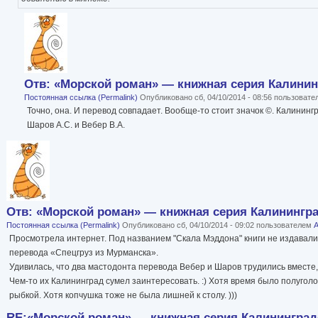
Отв: «Морской роман» — книжная серия Калининг
Постоянная ссылка (Permalink)
Опубликовано сб, 04/10/2014 - 08:56 пользоват
Точно, она. И перевод совпадает. Вообще-то стоит значок ©. Калининг
Шаров А.С. и Вебер В.А.
Отв: «Морской роман» — книжная серия Калининград
Постоянная ссылка (Permalink)
Опубликовано сб, 04/10/2014 - 09:02 пользователем
А
Просмотрела интернет. Под названием "Скала Мэддона" книги не издавалис
перевода «Спецгруз из Мурманска».
Удивилась, что два мастодонта перевода Вебер и Шаров трудились вместе
Чем-то их Калининград сумел заинтересовать. :) Хотя время было полуголо
рыбкой. Хотя копчушка тоже не была лишней к столу. )))
RE:«Морской роман» — книжная серия Калининградс