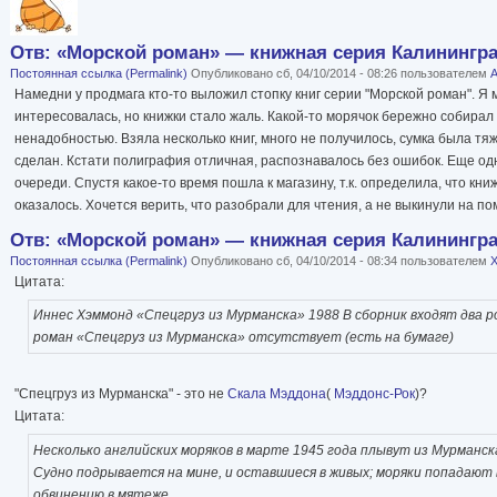
Отв: «Морской роман» — книжная серия Калининград
Постоянная ссылка (Permalink)
Опубликовано сб, 04/10/2014 - 08:26 пользователем
А
Намедни у продмага кто-то выложил стопку книг серии "Морской роман". Я 
интересовалась, но книжки стало жаль. Какой-то морячок бережно собирал 
ненадобностью. Взяла несколько книг, много не получилось, сумка была тя
сделан. Кстати полиграфия отличная, распознавалось без ошибок. Еще одн
очереди. Спустя какое-то время пошла к магазину, т.к. определила, что кни
оказалось. Хочется верить, что разобрали для чтения, а не выкинули на по
Отв: «Морской роман» — книжная серия Калининград
Постоянная ссылка (Permalink)
Опубликовано сб, 04/10/2014 - 08:34 пользователем
X
Цитата:
Иннес Хэммонд «Спецгруз из Мурманска» 1988 В сборник входят два 
роман «Спецгруз из Мурманска» отсутствует (есть на бумаге)
"Спецгруз из Мурманска" - это не
Скала Мэддона
(
Мэддонс-Рок
)?
Цитата:
Несколько английских моряков в марте 1945 года плывут из Мурманск
Судно подрывается на мине, и оставшиеся в живых; моряки попадают 
обвинению в мятеже.