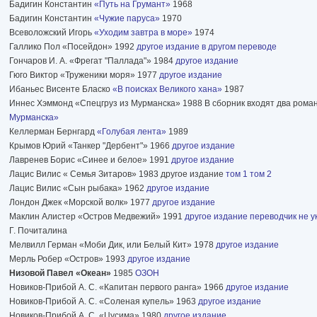
Бадигин Константин
«Путь на Грумант»
1968
Бадигин Константин
«Чужие паруса»
1970
Всеволожский Игорь
«Уходим завтра в море»
1974
Галлико Пол «Посейдон» 1992
другое издание в другом переводе
Гончаров И. А. «Фрегат "Паллада"» 1984
другое издание
Гюго Виктор «Труженики моря» 1977
другое издание
Ибаньес Висенте Бласко
«В поисках Великого хана»
1987
Иннес Хэммонд «Спецгруз из Мурманска» 1988 В сборник входят два рома
Мурманска»
Келлерман Бернгард
«Голубая лента»
1989
Крымов Юрий «Танкер "Дербент"» 1966
другое издание
Лавренев Борис «Синее и белое» 1991
другое издание
Лацис Вилис « Семья Зитаров» 1983 другое издание
том 1
том 2
Лацис Вилис «Сын рыбака» 1962
другое издание
Лондон Джек «Морской волк» 1977
другое издание
Маклин Алистер «Остров Медвежий» 1991
другое издание переводчик не у
Г. Почиталина
Мелвилл Герман «Моби Дик, или Белый Кит» 1978
другое издание
Мерль Робер «Остров» 1993
другое издание
Низовой Павел «Океан»
1985
ОЗОН
Новиков-Прибой А. С. «Капитан первого ранга» 1966
другое издание
Новиков-Прибой А. С. «Соленая купель» 1963
другое издание
Новиков-Прибой А. С. «Цусима» 1980
другое издание