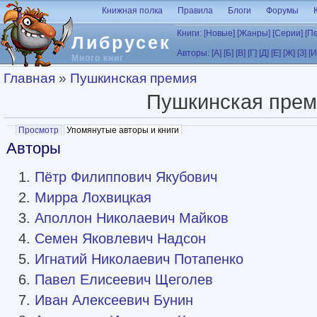
Перейти к основному содержанию
Книжная полка
Правила
Блоги
Форумы
Книги:
[Новые]
[Жанры]
[Серии]
[П
Либрусек
Авторы:
[А]
[Б]
[В]
[Г]
[Д]
[Е]
[Ж]
[З]
[И
Много книг
Вы здесь
Главная
»
Пушкинская премия
Пушкинская прем
Главные вкладки
Просмотр
Упомянутые авторы и книги
(активная вкладка)
Авторы
Пётр Филиппович Якубович
Мирра Лохвицкая
Аполлон Николаевич Майков
Семен Яковлевич Надсон
Игнатий Николаевич Потапенко
Павел Елисеевич Щеголев
Иван Алексеевич Бунин