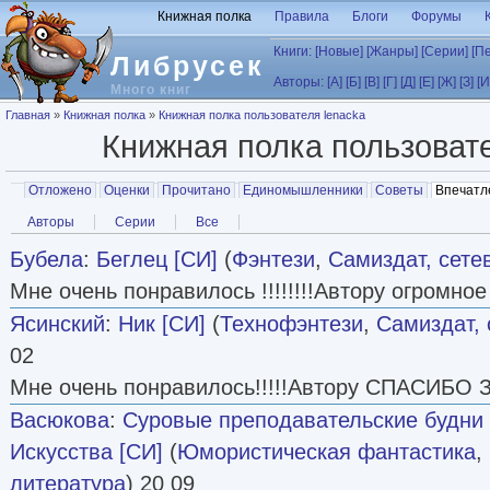
Перейти к основному содержанию
Книжная полка
Правила
Блоги
Форумы
Книги:
[Новые]
[Жанры]
[Серии]
[П
Либрусек
Авторы:
[А]
[Б]
[В]
[Г]
[Д]
[Е]
[Ж]
[З]
[И
Много книг
Вы здесь
Главная
»
Книжная полка
»
Книжная полка пользователя lenacka
Книжная полка пользоват
Главные вкладки
Отложено
Оценки
Прочитано
Единомышленники
Советы
Впечатл
Вторичные вкладки
Авторы
Серии
Все
Бубела
:
Беглец [СИ]
(
Фэнтези
,
Самиздат, сете
Мне очень понравилось !!!!!!!!Автору огромное сп
Ясинский
:
Ник [СИ]
(
Технофэнтези
,
Самиздат, 
02
Мне очень понравилось!!!!!Автору СПАСИБО ЗА 
Васюкова
:
Суровые преподавательские будни
Искусства [СИ]
(
Юмористическая фантастика
,
литература
) 20 09