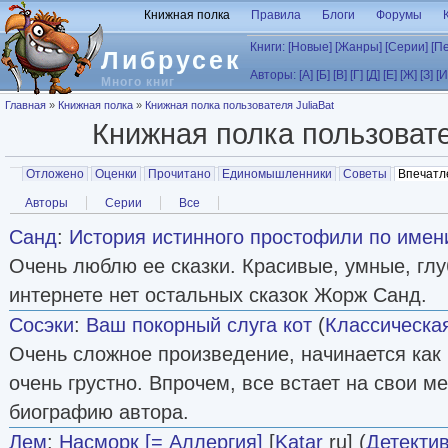
Перейти к основному содержанию
Книжная полка
Правила
Блоги
Форумы
Книги:
[Новые]
[Жанры]
[Серии]
[П
Либрусек
Авторы:
[А]
[Б]
[В]
[Г]
[Д]
[Е]
[Ж]
[З]
[И
Много книг
Вы здесь
Главная
»
Книжная полка
»
Книжная полка пользователя JuliaBat
Книжная полка пользоват
Главные вкладки
Отложено
Оценки
Прочитано
Единомышленники
Советы
Впечатл
Вторичные вкладки
Авторы
Серии
Все
Санд
:
История истинного простофили по имен
Очень люблю ее сказки. Красивые, умные, глу
интернете нет остальных сказок Жорж Санд.
Сосэки
:
Ваш покорный слуга кот
(
Классическа
Очень сложное произведение, начинается как 
очень грустно. Впрочем, все встает на свои м
биографию автора.
Лем
:
Насморк [= Аллергия]
[
Katar
ru] (
Детекти