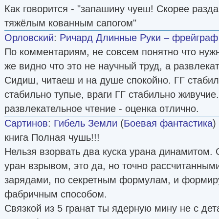
Как говорится - "запашину чуеш! Скорее разд
тяжёлым кованным сапогом"
Орловский
:
Ричард Длинные Руки – фрейграф
По комментариям, не совсем понятно что нуж
же видно что это не научный труд, а развлека
Сидиш, читаеш и на душе спокойно. ГГ стабил
стабильно тупые, враги ГГ стабильно живучие
развлекательное чтение - оценка отлично.
Сартинов
:
Гибель Земли
(
Боевая фантастика
)
книга Полная чушь!!!
Нельзя взорвать два куска урана динамитом. 
уран взрывом, это да, но точно рассчитанны
зарядами, по секретным формулам, и формир
фабричным способом.
Связкой из 5 гранат ты ядерную мину не с дета