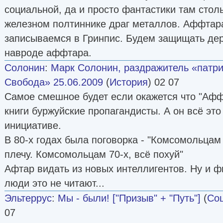
социальной, да и просто фантастики там столь
железном полтиннике драг металлов. Аффтара
записываемся в Гринпис. Будем защищать дер
навроде аффтара.
Солонин
:
Марк Солонин, раздражитель «патр
Свобода» 25.06.2009
(
История
) 02 07
Самое смешное будет если окажется что "Аффт
книги буржуйские пропагандисты. А он всё эт
инициативе.
В 80-х годах была поговорка - "Комсомольцам 
плечу. Комсомольцам 70-х, всё похуй"
Афтар видать из новых интеллигентов. Ну и ф
люди это не читают...
Эльтеррус
:
Мы - были! ["Призыв" + "Путь"]
(
Со
07