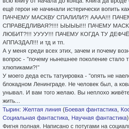
всю книгу от начала до конца. Книга да вроде
ещё герои не начинали истерически вопить ка
ПАЧЧЕМУ МАСКВУ СПАЛИЛИ?! АААА!!! ПАЧ
СПРАВЕДЛИВАЯ?!!!! ЫЫЫЫ!!! ПАЧЕМУ МАС
ЛЮБИТ?!!! УУУУ!!! ПАЧЕМУ КОГДА ТУ ДЕФ
АППАЗДАЛ!!! и тд и тп.
А у меня среди всех этих, зачем и почему воз
вопрос - "почему нынешнее поколение стало
хлюпиками?!"
У моего деда есть татуировка - "опять не наел
блокадном Ленинграде. Не человек был, а ков
унывал. И вам того желаю. Вы неплохо живёте
жить...
Тырин
:
Желтая линия
(
Боевая фантастика
,
Ко
Социальная фантастика
,
Научная фантастика
Фигня полная. Написано с потугами на социа