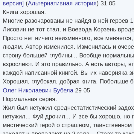
версия]
(
Альтернативная история
) 31 05
Книга хорошая.
Многие разочарованы не найдя в ней героев 1
Лисовин не тот стал, и Воевода Корзень вроде
Просто нет ничего неизменного, все меняется,
людям. Автор изменился. Изменилась и очеред
строну большей глубины... Вообще нормальны
взрослеют. И это правильно. А есть авторы, 
каждой написанной книгой. Вы их наверняка з
Хорошая, глубокая, добрая книга. Побольше б
Олег Николаевич Бубела
29 05
Нормальная серия.
Жил был нетужил среднестатистический задох
нетужил... Фуй дрочил... И все бы хорошо, н
мистический герой о страшном, таинственном 
заходят и пропадают на 2 года... Страх то ка