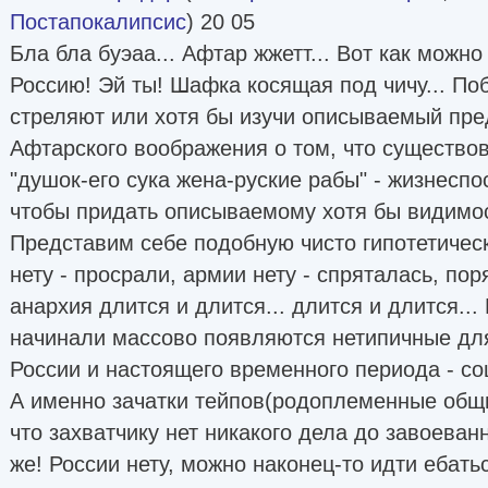
Постапокалипсис
) 20 05
Бла бла буэаа... Афтар жжетт... Вот как можно
Россию! Эй ты! Шафка косящая под чичу... По
стреляют или хотя бы изучи описываемый пре
Афтарского воображения о том, что существо
"душок-его сука жена-руские рабы" - жизнеспо
чтобы придать описываемому хотя бы видимо
Представим себе подобную чисто гипотетичес
нету - просрали, армии нету - спряталась, пор
анархия длится и длится... длится и длится..
начинали массово появляются нетипичные дл
России и настоящего временного периода - с
А именно зачатки тейпов(родоплеменные общи
что захватчику нет никакого дела до завоеван
же! России нету, можно наконец-то идти ебать