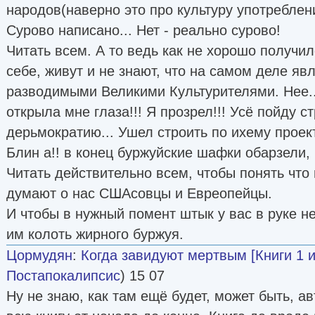
народов(наверно это про культуру употреблени
Сурово написано... Нет - реально сурово!
Читать всем. А то ведь как не хорошо получил
себе, живут и не знают, что на самом деле я
разводимыми Великими Культурителями. Нее.
открыла мне глаза!!! Я прозрел!!! Усё пойду с
дерьмократию... Ушел строить по ихему прое
Блин а!! в конец буржуйские шафки обарзели, 
Читать действительно всем, чтобы понять что
думают о нас СШАсовцы и Евреопейцы.
И чтобы в нужный помент штык у вас в руке не
им колоть жирного буржуя.
Цормудян
:
Когда завидуют мертвым [Книги 1 и
Постапокалипсис
) 15 07
Ну не знаю, как там ещё будет, может быть, а