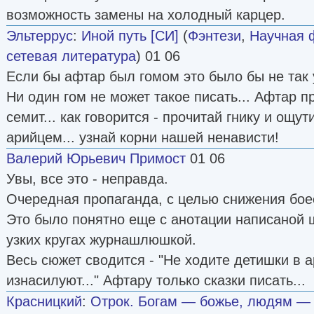
возможность замены на холодный карцер.
Эльтеррус
:
Иной путь [СИ]
(
Фэнтези
,
Научная 
сетевая литература
) 01 06
Если бы афтар был гомом это было бы не так 
Ни один гом не может такое писать... Афтар п
семит... как говорится - прочитай гнику и ощу
арийцем... узнай корни нашей ненависти!
Валерий Юрьевич Примост
01 06
Увы, все это - неправда.
Очередная пропаганда, с целью снижения бое
Это было понятно еще с анотации написаной 
узких кругах журнашлюшкой.
Весь сюжет сводится - "Не ходите детишки в 
изнасилуют..." Афтару только сказки писать...
Красницкий
:
Отрок. Богам — божье, людям — 