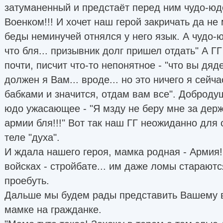
затуманенный и предстаёт перед ним чудо-юд
Военком!!! И хочет наш герой закричать да не
беды неминучей отнялся у него язык. А чудо-юд
что бля... призывник долг пришел отдать" А Г
почти, писчит что-то непонятное - "что вы дя
должен я Вам... вроде... но это ничего я сейч
бабками и значится, отдам вам все". Доброду
юдо ужасающее - "Я мзду не беру мне за держ
армии бля!!!" Вот так наш ГГ неожиданно для 
теле "духа".
И ждала нашего героя, мамка родная - Армия
войсках - стройбате... им даже ломы стараютс
проебуть.
Дальше мы будем рады представить Вашему 
мамке на гражданке.