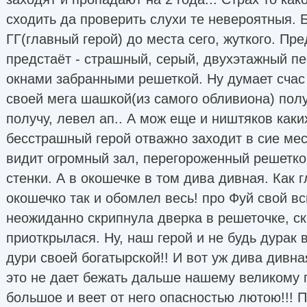
сходить да проверить слухи те невероятныя. 
ГГ(главный герой) до места сего, жуткого. Пр
предстаёт - страшный, серый, двухэтажный пе
окнами забранными решеткой. Ну думает счас 
своей мега шашкой(из самого обливиона) полу
получу, левел ап.. А мож еще и ништяков каки
бесстрашный герой отважно заходит в сие мес
видит огромный зал, перегороженный решетко
стенки. А в окошечке в том дива дивная. Как 
окошечко так и обомлел весь! про Фуй свой вс
неожиданно скрипнула дверка в решеточке, с
приоткрылася. Ну, наш герой и не будь дурак 
дури своей богатырской!! И вот уж дива дивная
это не дает бежать дальше нашему великому ге
большое и веет от него опасностью лютою!!! 