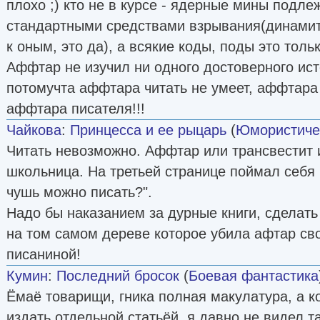
плохо ;) кто не в курсе - ядерные мины подл
стандартными средствами взрывания(динамит 
к оным, это да), а всякие коды, поды это толь
Аффтар не изучил ни одного достоверного ис
потомучта аффтара читать не умеет, аффтара 
аффтара писателя!!!
Чайкова
:
Принцесса и ее рыцарь
(
Юмористиче
Читать невозможно. Аффтар или трансвестит 
школьница. На третьей странице поймал себя 
чушь можно писать?".
Надо бы наказанием за дурные книги, сделат
на том самом дереве которое убила афтар св
писаниной!
Кумин
:
Последний бросок
(
Боевая фантастика
Ёмаё товарищи, гника полная макулатура, а к
издать отдельной статьёй, я давно не видел т