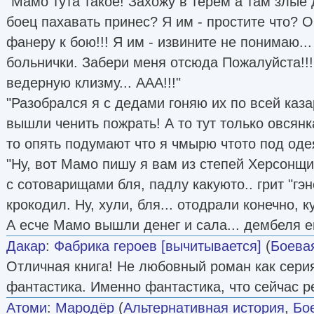
"Мамо тута такое! Захожу в терем а там злые 
боец пахавать принес? Я им - простите что? Он
фанеру к бою!!! Я им - извините не понимаю..
больнички. Забери меня отсюда Пожалуйста!!
ведерную клизму... ААА!!!"
"Разобрался я с дедами гоняю их по всей каз
вышли ченить пожрать! А то тут только овсянк
то опять подумают что я чмырю чтото под оде
"Ну, вот Мамо пишу я вам из степей Херсонщ
с сотоварищами бля, падлу какуюто.. грит "гэ
крокодил. Ну, хули, бля... отодрали конечно, к
А есче Мамо вышли денег и сала... дембеля е
Дакар
:
Фабрика героев [вычитывается]
(
Боева
Отличная книга! Не любовный роман как сери
фантастика. Именно фантастика, что сейчас р
Атоми
:
Мародёр
(
Альтернативная история
,
Бо