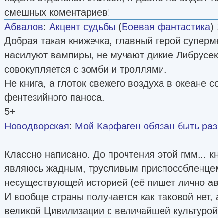
смешных коментариев!
Абвалов
:
Акцент судьбы
(
Боевая фантастика
)
Добрая такая книжечка, главный герой суперме
насилуют вампиры, не мучают дикие Либрусеки
совокупляется с зомби и троллями.
Не книга, а глоток свежего воздуха в океане 
фентезийного паноса.
5+
Новодворская
:
Мой Карфаген обязан быть ра
Классно написано. До прочтения этой гмм... кн
являюсь жадным, трусливым приспособленцем
несуществующей историей (её пишет лично ав
И вообще страны получается как таковой нет,
великой Цивилизации с величайшей культурой