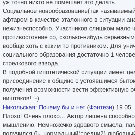
уж точно никто не помешает это делать.
Социальное новообразование(так называемый
афтаром в качестве эталонного в ситуации ан
нежизнеспособно. Участников слишком мало 
противостояние со, сколько-нибудь серьезным
вообще хоть с каким то противником. Для уни
социального образования достаточно 1 челов
стрелкового взвода.
В подобной гипотетической ситуации имеет це
присоединение к общине с устоявшимся бытом
получения возможности вести эффективную о
ништяков! ;-).
Никольская
:
Почему бы и нет
(
Фэнтези
) 19 05
Плохо! Очень плохо... Автор лишена способно
мышлению. Немножечко здравого смысла, памя
получился бы нормальный(средний) любовны