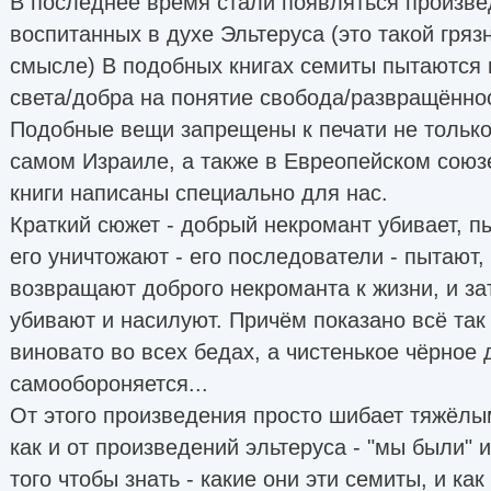
В последнее время стали появляться произве
воспитанных в духе Эльтеруса (это такой гряз
смысле) В подобных книгах семиты пытаются
света/добра на понятие свобода/развращённо
Подобные вещи запрещены к печати не только
самом Израиле, а также в Евреопейском союз
книги написаны специально для нас.
Краткий сюжет - добрый некромант убивает, пы
его уничтожают - его последователи - пытают,
возвращают доброго некроманта к жизни, и за
убивают и насилуют. Причём показано всё так 
виновато во всех бедах, а чистенькое чёрное 
самообороняется...
От этого произведения просто шибает тяжёл
как и от произведений эльтеруса - "мы были" и 
того чтобы знать - какие они эти семиты, и как