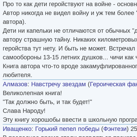
Про то как дети геройствуют на войне - основ
Автор никогда не видел войну и уж тем более
автора).
Дети ни капельки не отличаются от обычных "
автору страшную тайну. Никаких километровы
геройства тут нету. И быть не может. Встречал 
самообороны 13-15 летних душков... чичи как чи
Книга автора что-то вроде закамуфлированног
любителя.
Алмазов
:
Навстречу звездам
(
Героическая фа
Великолепная книга!
"Так должно быть, и так будет!"
Слава Народу!
Эту книгу хорошобы ввести в школьную прогр
Иващенко
:
Горький пепел победы
(
Фэнтези
) 2