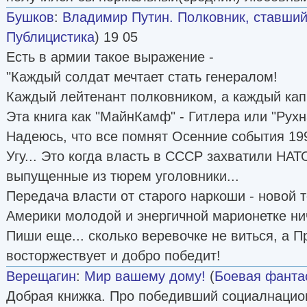
Бушков
:
Владимир Путин. Полковник, ставший
Публицистика
) 19 05
Есть в армии такое выражение -
"Каждый солдат мечтает стать генералом!
Каждый лейтенант полковником, а каждый кап
Эта книга как "МайнКамф" - Гитлера или "Рухн
Надеюсь, что все помнят Осенние события 199
Угу... Это когда власть в СССР захватили НА
выпущенные из тюрем уголовники...
Передача власти от старого наркоши - новой 
Америки молодой и энергичной марионетке нич
Пиши еще... сколько веревочке не виться, а П
восторжествует и добро победит!
Верещагин
:
Мир вашему дому!
(
Боевая фанта
Добрая книжка. Про победивший социалнацио