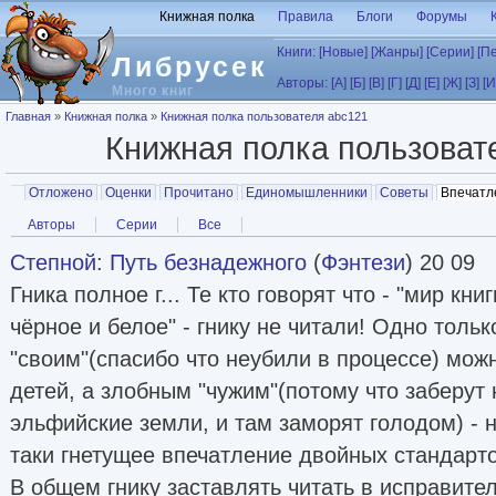
Перейти к основному содержанию
Книжная полка
Правила
Блоги
Форумы
Книги:
[Новые]
[Жанры]
[Серии]
[П
Либрусек
Авторы:
[А]
[Б]
[В]
[Г]
[Д]
[Е]
[Ж]
[З]
[И
Много книг
Вы здесь
Главная
»
Книжная полка
»
Книжная полка пользователя abc121
Книжная полка пользова
Главные вкладки
Отложено
Оценки
Прочитано
Единомышленники
Советы
Впечатл
Вторичные вкладки
Авторы
Серии
Все
Степной
:
Путь безнадежного
(
Фэнтези
) 20 09
Гника полное г... Те кто говорят что - "мир кн
чёрное и белое" - гнику не читали! Одно толь
"своим"(спасибо что неубили в процессе) мож
детей, а злобным "чужим"(потому что заберут 
эльфийские земли, и там заморят голодом) - 
таки гнетущее впечатление двойных стандарто
В общем гнику заставлять читать в исправите