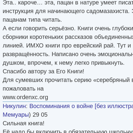
Эта.. кароче… эта, пацан в натуре умеет писат
инструкция для начинающего садомазахиста.
пацанам типа читать.
А если говорить серьёзно. Книги очень глубоки
сборники коротеньких рассказов объединенны
линией. ИМХО книги про еврейский рай. Тут и 
развращённость. Написано очень эмоциональн
душком, впрочем, к нему легко привыкнуть.
Спасибо автору за Его Книги!
Для сумевших прочитать серию «серебряный 
пожаловать на
www.ordenxc.org
Никулин
:
Воспоминания о войне [без иллюстр
Мемуары
) 29 05
Сильная книга!
Её надо бы включить в обязательную школьну