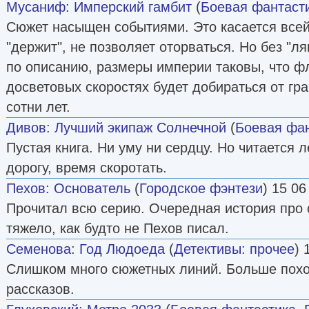
Мусаниф
:
Имперский гамбит
(
Боевая фантаст
Сюжет насыщен событиями. Это касается всей
"держит", не позволяет оторваться. Но без "л
по описанию, размеры империи таковы, что ф
досветовых скоростях будет добираться от гр
сотни лет.
Дивов
:
Лучший экипаж Солнечной
(
Боевая фа
Пустая книга. Ни уму ни сердцу. Но читается л
дорогу, время скоротать.
Пехов
:
Основатель
(
Городское фэнтези
) 15 06
Прочитал всю серию. Очередная история про 
тяжело, как будто не Пехов писал.
Семенова
:
Год Людоеда
(
Детективы: прочее
) 
Слишком много сюжетных линий. Больше похо
рассказов.