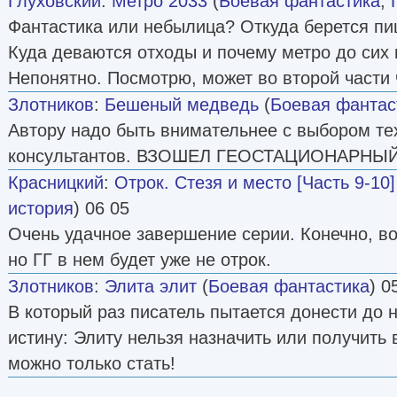
Глуховский
:
Метро 2033
(
Боевая фантастика
,
Фантастика или небылица? Откуда берется пи
Куда деваются отходы и почему метро до сих 
Непонятно. Посмотрю, может во второй части 
Злотников
:
Бешеный медведь
(
Боевая фантас
Автору надо быть внимательнее с выбором те
консультантов. ВЗОШЕЛ ГЕОСТАЦИОНАРНЫЙ с
Красницкий
:
Отрок. Стезя и место [Часть 9-10]
история
) 06 05
Очень удачное завершение серии. Конечно, в
но ГГ в нем будет уже не отрок.
Злотников
:
Элита элит
(
Боевая фантастика
) 0
В который раз писатель пытается донести до
истину: Элиту нельзя назначить или получить 
можно только стать!