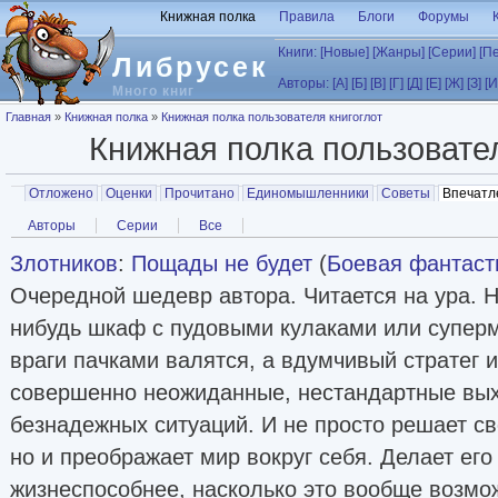
Перейти к основному содержанию
Книжная полка
Правила
Блоги
Форумы
Книги:
[Новые]
[Жанры]
[Серии]
[П
Либрусек
Авторы:
[А]
[Б]
[В]
[Г]
[Д]
[Е]
[Ж]
[З]
[И
Много книг
Вы здесь
Главная
»
Книжная полка
»
Книжная полка пользователя книгоглот
Книжная полка пользоват
Главные вкладки
Отложено
Оценки
Прочитано
Единомышленники
Советы
Впечатл
Вторичные вкладки
Авторы
Серии
Все
Злотников
:
Пощады не будет
(
Боевая фантаст
Очередной шедевр автора. Читается на ура. Н
нибудь шкаф с пудовыми кулаками или суперма
враги пачками валятся, а вдумчивый стратег и
совершенно неожиданные, нестандартные вых
безнадежных ситуаций. И не просто решает с
но и преображает мир вокруг себя. Делает его
жизнеспособнее, насколько это вообще возмо