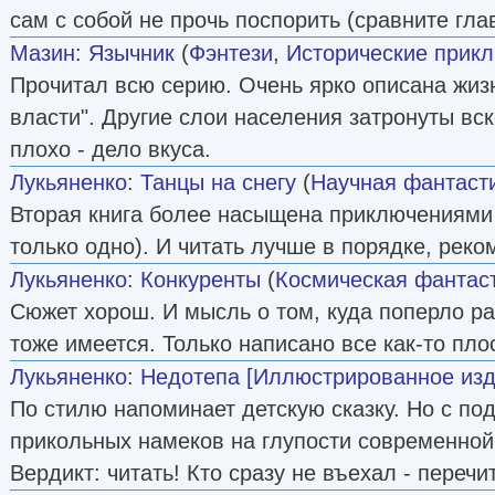
сам с собой не прочь поспорить (сравните глав
Мазин
:
Язычник
(
Фэнтези
,
Исторические прик
Прочитал всю серию. Очень ярко описана жи
власти". Другие слои населения затронуты вс
плохо - дело вкуса.
Лукьяненко
:
Танцы на снегу
(
Научная фантаст
Вторая книга более насыщена приключениями 
только одно). И читать лучше в порядке, рек
Лукьяненко
:
Конкуренты
(
Космическая фантас
Сюжет хорош. И мысль о том, куда поперло ра
тоже имеется. Только написано все как-то пло
Лукьяненко
:
Недотепа [Иллюстрированное изд
По стилю напоминает детскую сказку. Но с по
прикольных намеков на глупости современной
Вердикт: читать! Кто сразу не въехал - перечи