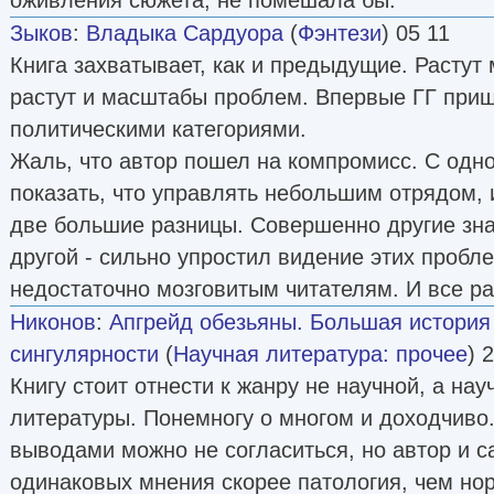
Зыков
:
Владыка Сардуора
(
Фэнтези
) 05 11
Книга захватывает, как и предыдущие. Растут
растут и масштабы проблем. Впервые ГГ приш
политическими категориями.
Жаль, что автор пошел на компромисс. С одн
показать, что управлять небольшим отрядом, 
две большие разницы. Совершенно другие зна
другой - сильно упростил видение этих пробл
недостаточно мозговитым читателям. И все ра
Никонов
:
Апгрейд обезьяны. Большая история
сингулярности
(
Научная литература: прочее
) 
Книгу стоит отнести к жанру не научной, а на
литературы. Понемногу о многом и доходчиво
выводами можно не согласиться, но автор и са
одинаковых мнения скорее патология, чем но