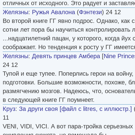
отличных от исходного. Это радует и заставля
Желязны
:
Ружья Авалона
(
Фэнтези
) 24 12
Во второй книге ГГ явно подрос. Однако, как 
сотни лет пора бы научиться контролировать 
...надцатилетний пацан, у которого, когда йух 
соображает. Но тенденция к росту у ГГ имеетс
Желязны
:
Девять принцев Амбера
[
Nine Princ
24 12
Тупой и еще тупее. Поперлись герои на войну,
подготовки. Большие возможности, похоже, б
размягчению мозгов. Надеюсь, что, основател
в следующей книге ГГ поумнеет.
Круз
:
За други своя [файл с litres, с иллюстр.]
11
VENI, VIDI, VICI. А вот пара-тройка серьезных
оживления сюжета, не помешала бы.