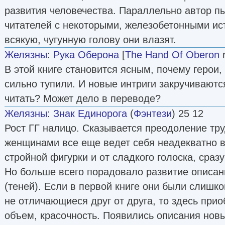
развития человечества. Параллельно автор п
читателей с некоторыми, железобетонными ист
всякую, чугунную голову они влазят.
Желязны
:
Рука Оберона
[
The Hand Of Oberon
r
В этой книге становится ясным, почему герои, 
сильно тупили. И новые интриги закручиваютс
читать? Может дело в переводе?
Желязны
:
Знак Единорога
(
Фэнтези
) 25 12
Рост ГГ налицо. Сказывается преодоление тру
женщинами все еще ведет себя неадекватно в
стройной фигурки и от сладкого голоска, сраз
Но больше всего порадовало развитие описа
(теней). Если в первой книге они были слишк
не отличающиеся друг от друга, то здесь при
объем, красочность. Появились описания нов