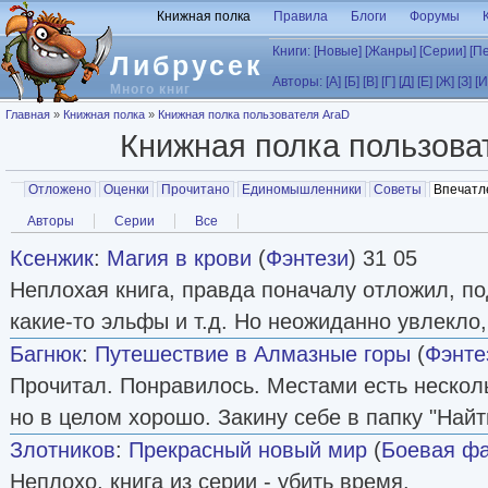
Перейти к основному содержанию
Книжная полка
Правила
Блоги
Форумы
Книги:
[Новые]
[Жанры]
[Серии]
[П
Либрусек
Авторы:
[А]
[Б]
[В]
[Г]
[Д]
[Е]
[Ж]
[З]
[И
Много книг
Вы здесь
Главная
»
Книжная полка
»
Книжная полка пользователя AraD
Книжная полка пользов
Главные вкладки
Отложено
Оценки
Прочитано
Единомышленники
Советы
Впечатл
Вторичные вкладки
Авторы
Серии
Все
Ксенжик
:
Магия в крови
(
Фэнтези
) 31 05
Неплохая книга, правда поначалу отложил, под
какие-то эльфы и т.д. Но неожиданно увлекло,
Багнюк
:
Путешествие в Алмазные горы
(
Фэнте
Прочитал. Понравилось. Местами есть нескол
но в целом хорошо. Закину себе в папку "Най
Злотников
:
Прекрасный новый мир
(
Боевая фа
Неплохо, книга из серии - убить время.