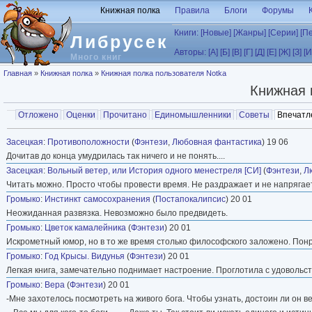
Перейти к основному содержанию
Книжная полка
Правила
Блоги
Форумы
Книги:
[Новые]
[Жанры]
[Серии]
[П
Либрусек
Авторы:
[А]
[Б]
[В]
[Г]
[Д]
[Е]
[Ж]
[З]
[И
Много книг
Вы здесь
Главная
»
Книжная полка
»
Книжная полка пользователя Notka
Книжная 
Главные вкладки
Отложено
Оценки
Прочитано
Единомышленники
Советы
Впечатл
Вторичные вкладки
Засецкая
:
Противоположности
(
Фэнтези
,
Любовная фантастика
) 19 06
Дочитав до конца умудрилась так ничего и не понять....
Засецкая
:
Вольный ветер, или История одного менестреля [СИ]
(
Фэнтези
,
Л
Читать можно. Просто чтобы провести время. Не раздражает и не напрягает
Громыко
:
Инстинкт самосохранения
(
Постапокалипсис
) 20 01
Неожиданная развязка. Невозможно было предвидеть.
Громыко
:
Цветок камалейника
(
Фэнтези
) 20 01
Искрометный юмор, но в то же время столько философского заложено. Понра
Громыко
:
Год Крысы. Видунья
(
Фэнтези
) 20 01
Легкая книга, замечательно поднимает настроение. Проглотила с удовольс
Громыко
:
Вера
(
Фэнтези
) 20 01
-Мне захотелось посмотреть на живого бога. Чтобы узнать, достоин ли он в