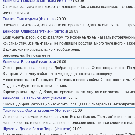
Денисова
:
Придорожная трава
(
Фэнтези
) 30 09
Отличная задумка и неплохое воплощение. Ольга снова поднимает вопрос о 
идут по трупам.
Епатко
:
Сын ведьмы
(
Фэнтези
) 29 09
Заезженная история, конечно. Но интересная подача голема. А так....... Проч
Денисова
:
Одинокий путник
(
Фэнтези
) 29 09
Если убрать историю с кристаллом, то можно было бы назвать исторически
христианству. Все мы-Иваны, не помнящие родства, много полезного и важног
В конце, конечно, рыдала, но я вообще рева.
рекомендую. Не пожалеете.
Денисова
:
Берендей
(
Фэнтези
) 29 09
Очень трогательная история. Добрая, правильная. Очень понравилось. По д
быстрые. И не могу забыть, что медведица похожа на женщину......
А еще очень жалко Берендея. Его жизнь и жизнь любимой несопоставимы. Ка
Трудно им будет жить с этим знанием.
Короче-рекомендую. Добрая, интересная, не затянутая и не заезжанная ис
Денисова
:
За Калинов мост
(
Фэнтези
) 29 09
Сказка. Добрая, детская,но несколько...слащавая? Интересная интерпрета
Харитонова
:
Охота на ведьму
(
Фэнтези
) 21 09
Интересно изложено и хорошая идея. Все мы бываем "белыми" и непонятно к
конце и, честно говоря, изначально не подозреваешь, что все сложится имен
Шумская
:
Дело о Белом Тигре
(
Фэнтези
) 21 09
Мне не понравилось. Не зацепило. Да и читалось как-то "через строчку". По