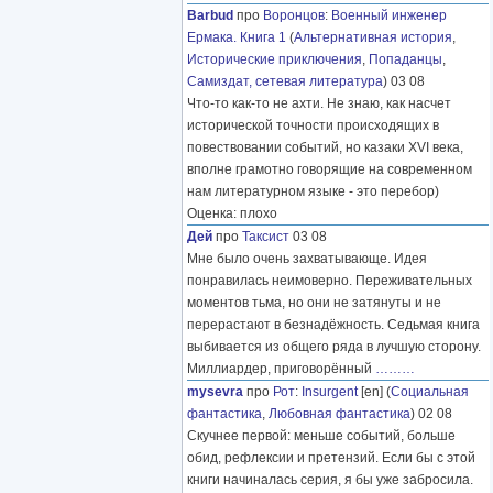
Barbud
про
Воронцов
:
Военный инженер
Ермака. Книга 1
(
Альтернативная история
,
Исторические приключения
,
Попаданцы
,
Самиздат, сетевая литература
) 03 08
Что-то как-то не ахти. Не знаю, как насчет
исторической точности происходящих в
повествовании событий, но казаки XVI века,
вполне грамотно говорящие на современном
нам литературном языке - это перебор)
Оценка: плохо
Дей
про
Таксист
03 08
Мне было очень захватывающе. Идея
понравилась неимоверно. Переживательных
моментов тьма, но они не затянуты и не
перерастают в безнадёжность. Седьмая книга
выбивается из общего ряда в лучшую сторону.
Миллиардер, приговорённый
………
mysevra
про
Рот
:
Insurgent
[en] (
Социальная
фантастика
,
Любовная фантастика
) 02 08
Скучнее первой: меньше событий, больше
обид, рефлексии и претензий. Если бы с этой
книги начиналась серия, я бы уже забросила.