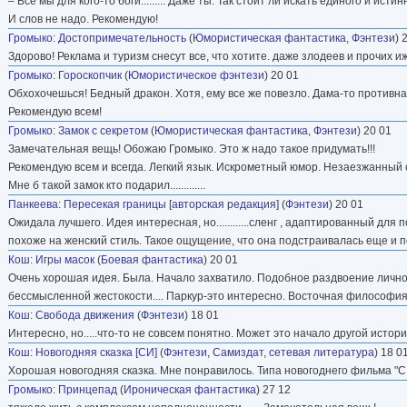
– Все мы для кого-то боги......... Даже ты. Так стоит ли искать единого и исти
И слов не надо. Рекомендую!
Громыко
:
Достопримечательность
(
Юмористическая фантастика
,
Фэнтези
) 
Здорово! Реклама и туризм снесут все, что хотите. даже злодеев и прочих и
Громыко
:
Гороскопчик
(
Юмористическое фэнтези
) 20 01
Обхохочешься! Бедный дракон. Хотя, ему все же повезло. Дама-то противн
Рекомендую всем!
Громыко
:
Замок с секретом
(
Юмористическая фантастика
,
Фэнтези
) 20 01
Замечательная вещь! Обожаю Громыко. Это ж надо такое придумать!!!
Рекомендую всем и всегда. Легкий язык. Искрометный юмор. Незаезжанный
Мне б такой замок кто подарил.............
Панкеева
:
Пересекая границы [авторская редакция]
(
Фэнтези
) 20 01
Ожидала лучшего. Идея интересная, но............сленг , адаптированный дл
похоже на женский стиль. Такое ощущение, что она подстраивалась еще и 
Кош
:
Игры масок
(
Боевая фантастика
) 20 01
Очень хорошая идея. Была. Начало захватило. Подобное раздвоение личности
бессмысленной жестокости.... Паркур-это интересно. Восточная философия -
Кош
:
Свобода движения
(
Фэнтези
) 18 01
Интересно, но.....что-то не совсем понятно. Может это начало другой истор
Кош
:
Новогодняя сказка [СИ]
(
Фэнтези
,
Самиздат, сетевая литература
) 18 0
Хорошая новогодняя сказка. Мне понравилось. Типа новогоднего фильма "С 
Громыко
:
Принцепад
(
Ироническая фантастика
) 27 12