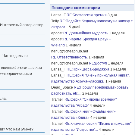
Последние комментарии
Larisa_F
RE:Беляевская премия
3 дня
Telly
RE:Подайте бедному копеечку на книжку с
 Интересный автор автор.
литреса...
5 дней
epoost
RE:Древнейшая мудрость
1 неделя
epoost
RE:Чарльз Брокден Браун -
Wieland
1 неделя
nehug@cheaphub.net
и. Читаю дальше.
RE:Ответственность.
1 неделя
nehug@cheaphub.net
RE:Доступ
1 неделя
 внешней атаке — и они
Larisa_F
RE:Принцесса-бродяжка
1 неделя
яются единственным
Larisa_F
RE:Серия "Очень прикольная книга",
издательство Азбука-классика
1 неделя
Dead_Space
RE:Прошу переформатировать,
распознать, etc...
2 недели
шла.
Tramell
RE:Серия "Символы времени"
издательства "Аграф"
4 недели
Tramell
RE:Серия книг «Судьбы книг»
издательства «Книга»
4 недели
Tramell
RE:Книжная серия "Жизнь в искусстве"
рни? Что нам ближе?
издательство "Искусство"...
4 недели