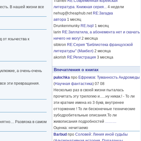
Tramell
RE:Современная корейская
есть. В нашей жизни все
литература. Книжная серия...
4 недели
nehug@cheaphub.net
RE:Загадка
автора
1 месяц
Drunkenmunky
RE:/sql/
1 месяц
larin
RE:Заплатила, а абонемента нет и скачать
ничего не могу!
2 месяца
 от язычества к
sibkron
RE:Серия "Библиотека французской
литературы" (Макбел)
2 месяца
akorish
RE:Регистрация
3 месяца
Впечатления о книгах
уклюжие, а очень-очень
pulochka
про
Ефремов
:
Туманность Андромеды
 все эти превращения.
(
Научная фантастика
) 07 08
Несколько раз в своей жизни пыталась
прочитать эту трилогию и......ну никак.! - То ли
эти краткие имена из 3 букв, внутренее
отторжение ! То ли бесконечные технические
зубодробительные описания.То ли
живописания подробностей
………
ятно.... Развязка в самом
Оценка: нечитаемо
Barbud
про
Соловей
:
Линия иной судьбы
(
Альтернативная история
,
Попаданцы
,