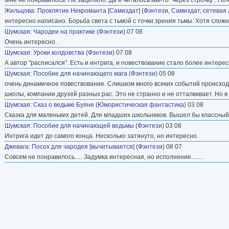
Жильцова
:
Проклятие Некроманта [Самиздат]
(
Фэнтези
,
Самиздат, сетевая
интересно написано. Борьба света с тьмой с точки зрения тьмы. Хотя слож
Шумская
:
Чародеи на практике
(
Фэнтези
) 07 08
Очень интересно.
Шумская
:
Уроки колдовства
(
Фэнтези
) 07 08
А автор "расписался". Есть и интрига, и повествование стало более интер
Шумская
:
Пособие для начинающего мага
(
Фэнтези
) 05 08
очень динамичное повествование. Слишком много всяких событий происходи
школы, компании друзей разных рас. Это не странно и не отталкивает. Но в
Шумская
:
Сказ о ведьме Буяне
(
Юмористическая фантастика
) 03 08
Сказка для маленьких детей. Для младших школьников. Вышел бы классный 
Шумская
:
Пособие для начинающей ведьмы
(
Фэнтези
) 03 08
Интрига идет до самого конца. Несколько затянуто, но интересно.
Джевага
:
Посох для чародея [вычитывается]
(
Фэнтези
) 08 07
Совсем не понравилось..... Задумка интересная, но исполнение........