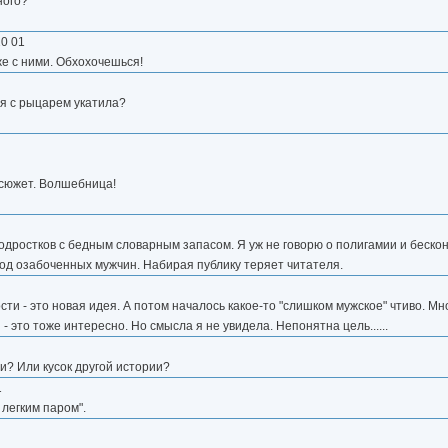
нного?
20 01
же с ними. Обхохочешься!
ая с рыцарем укатила?
 сюжет. Волшебница!
я подростков с бедным словарным запасом. Я уж не говорю о полигамии и бескон
под озабоченных мужчин. Набирая публику теряет читателя.
 - это новая идея. А потом началось какое-то "слишком мужское" чтиво. Мно
 это тоже интересно. Но смысла я не увидела. Непонятна цель......
ии? Или кусок другой истории?
1
легким паром".