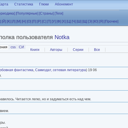
Карта
Статистика
Глюки
Абонемент
ериодика]
[Популярные]
[Страны]
[Теги]
]
[Й]
[К]
[Л]
[М]
[Н]
[О]
[П]
[Р]
[С]
[Т]
[У]
[Ф]
[Х]
[Ц]
[Ч]
[Ш]
[Щ]
[Э]
[Ю]
[Я]
[Прочее]
полка пользователя
Notka
ения
(активная вкладка)
css
СИ
Книги
Авторы
Серии
Все
юбовная фантастика
,
Самиздат, сетевая литература
) 19 06
.
вилось. Читается легко, но и задуматься есть над чем.
твием.
еры.