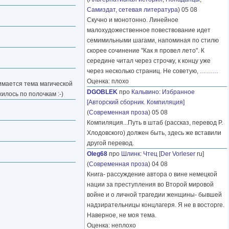
Самиздат, сетевая литература
) 05 08
Скучно и монотонно. Линейное
малохудожественное повествование идет
семимильными шагами, напоминая по стилю
скорее сочинение "Как я провел лето". К
середине читал через строчку, к концу уже
через несколько страниц. Не советую,
………
Оценка: плохо
имается тема магической
DGOBLEK
про
Кальвино
:
Избранное
илось по полочкам :-)
[Авторский сборник. Компиляция]
(
Современная проза
) 05 08
Компиляция...Путь в штаб (рассказ, перевод Р.
Хлодовского) должен быть, здесь же вставили
другой перевод.
Oleg68
про
Шлинк
:
Чтец
[
Der Vorleser
ru]
(
Современная проза
) 04 08
Книга- рассуждение автора о вине немецкой
нации за преступления во Второй мировой
войне и о личной трагедии женщины- бывшей
надзирательницы концлагеря. Я не в восторге.
Наверное, не моя тема.
Оценка: неплохо