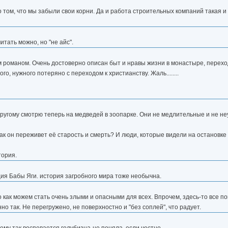
том, что мы забыли свои корни. Да и работа строительных компаний такая и 
итать можно, но "не айс".
м романом. Очень достоверно описан быт и нравы жизни в монастыре, переход
о, нужного потеряно с переходом к христианству. Жаль........
ругому смотрю теперь на медведей в зоопарке. Они не медлительные и не не
к он переживет её старость и смерть? И люди, которые видели на остановке
тория.
ция Бабы Яги. история загробного мира тоже необычна.
ак можем стать очень злыми и опасными для всех. Впрочем, здесь-то все пон
но так. Не перегружено, не поверхностно и "без соплей", что радует.
чему так воспевается голубизна-не поняла, если честно.