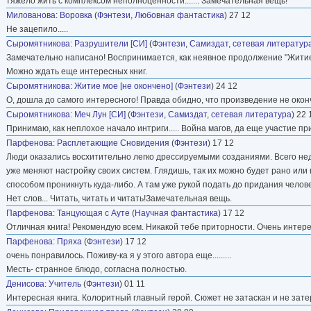
тяжело жить с комплексом неполноценности....... Замечательная вещь!
Милованова
:
Воровка
(
Фэнтези
,
Любовная фантастика
) 27 12
Не зацепило.....
Сыромятникова
:
Разрушители [СИ]
(
Фэнтези
,
Самиздат, сетевая литератур
Замечательно написано! Воспринимается, как неявное продолжение "Житие
Можно ждать еще интересных книг.
Сыромятникова
:
Житие мое [не окончено]
(
Фэнтези
) 24 12
О, дошла до самого интересного! Правда обидно, что произведение не оконче
Сыромятникова
:
Меч Лун [СИ]
(
Фэнтези
,
Самиздат, сетевая литература
) 22 
Принимаю, как неплохое начало интриги..... Война магов, да еще участие п
Парфенова
:
Расплетающие Сновидения
(
Фэнтези
) 17 12
Люди оказались восхитительно легко дрессируемыми созданиями. Всего н
уже меняют настройку своих систем. Глядишь, так их можно будет рано ил
способом проникнуть куда-либо. А там уже рукой подать до придания челове
Нет слов... Читать, читать и читать!Замечательная вещь.
Парфенова
:
Танцующая с Ауте
(
Научная фантастика
) 17 12
Отличная книга! Рекомендую всем. Никакой тебе приторности. Очень интере
Парфенова
:
Пряха
(
Фэнтези
) 17 12
очень понравилось. Поживу-ка я у этого автора еще.........
Месть- странное блюдо, согласна полностью.
Денисова
:
Учитель
(
Фэнтези
) 01 11
Интересная книга. Колоритный главный герой. Сюжет не затаскан и не зате