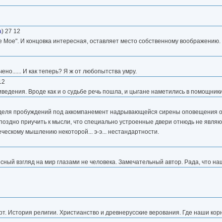
а
) 27 12
 Мое". И концовка интересная, оставляет место собственному воображению.
но...... И как теперь? Я ж от любопытства умру.
12
риведения. Вроде как и о судьбе речь пошла, и цыгане наметились в помощник
еделя пробуждений под аккомпанемент надрывающейся сирены оповещения о
и поздно приучить к мысли, что специально устроенные двери отнюдь не явл
ческому мышлению некоторой... э-э... нестандартности.
сный взгляд на мир глазами не человека. Замечательный автор. Рада, что на
рт. История религии. Христианство и древнерусские верования. Где наши ко