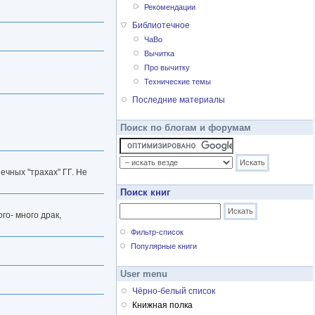
Рекомендации
Библиотечное
ЧаВо
Вычитка
Про вычитку
Технические темы
Последние материалы
Поиск по блогам и форумам
ечных "трахах" ГГ. Не
Поиск книг
го- много драк,
Фильтр-список
Популярные книги
User menu
Чёрно-белый список
Книжная полка