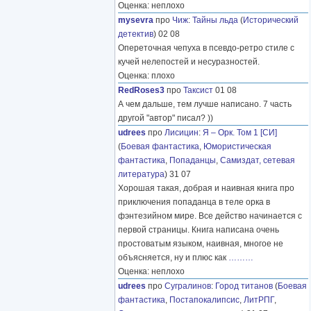
Оценка: неплохо
mysevra
про
Чиж
:
Тайны льда
(
Исторический
детектив
) 02 08
Опереточная чепуха в псевдо-ретро стиле с
кучей нелепостей и несуразностей.
Оценка: плохо
RedRoses3
про
Таксист
01 08
А чем дальше, тем лучше написано. 7 часть
другой "автор" писал? ))
udrees
про
Лисицин
:
Я – Орк. Том 1 [СИ]
(
Боевая фантастика
,
Юмористическая
фантастика
,
Попаданцы
,
Самиздат, сетевая
литература
) 31 07
Хорошая такая, добрая и наивная книга про
приключения попаданца в теле орка в
фэнтезийном мире. Все действо начинается с
первой страницы. Книга написана очень
простоватым языком, наивная, многое не
объясняется, ну и плюс как
………
Оценка: неплохо
udrees
про
Сугралинов
:
Город титанов
(
Боевая
фантастика
,
Постапокалипсис
,
ЛитРПГ
,