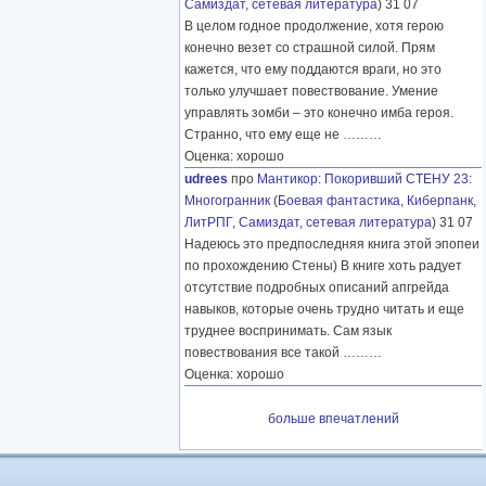
Самиздат, сетевая литература
) 31 07
В целом годное продолжение, хотя герою
конечно везет со страшной силой. Прям
кажется, что ему поддаются враги, но это
только улучшает повествование. Умение
управлять зомби – это конечно имба героя.
Странно, что ему еще не
………
Оценка: хорошо
udrees
про
Мантикор
:
Покоривший СТЕНУ 23:
Многогранник
(
Боевая фантастика
,
Киберпанк
,
ЛитРПГ
,
Самиздат, сетевая литература
) 31 07
Надеюсь это предпоследняя книга этой эпопеи
по прохождению Стены) В книге хоть радует
отсутствие подробных описаний апгрейда
навыков, которые очень трудно читать и еще
труднее воспринимать. Сам язык
повествования все такой
………
Оценка: хорошо
больше впечатлений