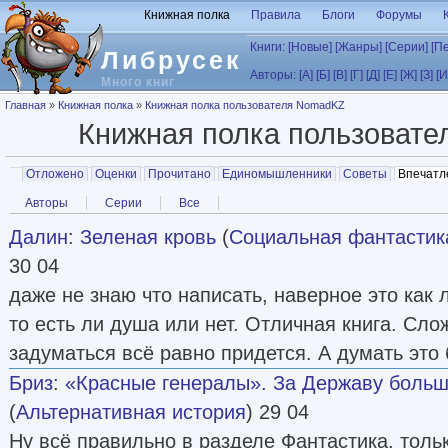
Перейти к основному содержанию
Книжная полка
Правила
Блоги
Форумы
Книги:
[Новые]
[Жанры]
[Серии]
[П
Либрусек
Авторы:
[А]
[Б]
[В]
[Г]
[Д]
[Е]
[Ж]
[З]
[И
Много книг
Вы здесь
Главная
»
Книжная полка
»
Книжная полка пользователя NomadKZ
Книжная полка пользовате
Главные вкладки
Отложено
Оценки
Прочитано
Единомышленники
Советы
Впечатл
Вторичные вкладки
Авторы
Серии
Все
Далин
:
Зеленая кровь
(
Социальная фантастик
30 04
даже не знаю что написать, наверное это как
то есть ли душа или нет. Отличная книга. Сло
задуматься всё равно придется. А думать это
Бриз
:
«Красные генералы». За Державу больш
(
Альтернативная история
) 29 04
Ну всё правильно в разделе Фантастика, толь