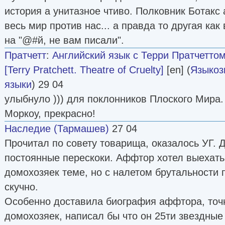
история а унитазное чтиво. Полковник Ботакс а
весь мир против нас... а правда то другая как
на "@#й, не вам писали".
Пратчетт
:
Английский язык с Терри Пратчеттом
[Terry Pratchett. Theatre of Cruelty]
[en] (
Языкоз
языки
) 29 04
улыбнуло ))) для поклонников Плоского Мира.
Моркоу, прекрасно!
Наследие (Тармашев)
27 04
Прочитал по совету товарища, оказалось УГ. 
постоянные перескоки. Аффтор хотел выехат
домохозяек теме, но с налетом брутальности 
скучно.
Особенно доставила биография аффтора, точ
домохозяек, написал бы что он 25ти звездные