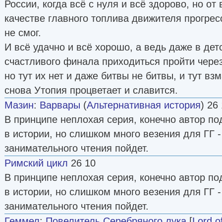
России, когда всё с нуля и всё здорово, но от
качестве главного топлива движителя прогрес
не смог.
И всё удачно и всё хорошо, а ведь даже в детс
счастливого финала приходиться пройти через
но тут их нет и даже битвы не битвы, и тут в
снова Утопия процветает и славится.
Мазин
:
Варвары
(
Альтернативная история
) 26
В принципе неплохая серия, конечно автор по
в истории, но слишком много везения для ГГ -
занимательного чтения пойдет.
Римский цикл
26 10
В принципе неплохая серия, конечно автор по
в истории, но слишком много везения для ГГ -
занимательного чтения пойдет.
Геммел
:
Повелитель Серебряного лука
[
Lord o