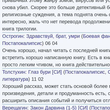
привычных этому жанру зомби, вирусов или уб
снова убил. Скорее это больше детективный б
религиозные суждения, а тема поднята очень о
интересно, жаль что нет перевода продолжения
книга трилогии.
Острогин
:
Здравствуй, брат, умри
(
Боевая фан
Постапокалипсис
) 06 04
Очень хорошо, начал читать с последней книг
встретить хорошо написанную книгу. Есть в кни
просто легким чтивом, но книга действительно
Толстухин
:
Глаз бури [СИ]
(
Постапокалипсис
,
литература
) 11 02
Хороший рассказ, может стать основой более
произведения, детали и продуманность есть, с
расширить описания событий и получиться отл
Верещагин
:
Закон Дарвина (1-5) [СИ]
(
Постапо