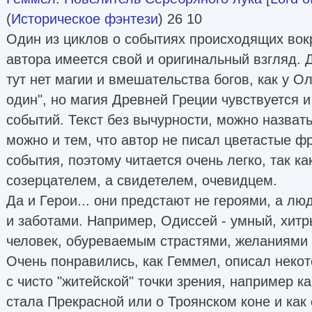
(
Историческое фэнтези
) 26 10
Один из циклов о событиях происходящих вокр
автора имеется свой и оригинальный взгляд. 
тут нет магии и вмешательства богов, как у О
один", но магия Древней Греции чувствуется и
событий. Текст без вычурности, можно назват
можно и тем, что автор не писал цветастые ф
события, поэтому читается очень легко, так к
созерцателем, а свидетелем, очевидцем.
Да и Герои... они предстают не героями, а л
и заботами. Например, Одиссей - умный, хитр
человек, обуреваемым страстями, желаниями 
Очень понравились, как Геммел, описал неко
с чисто "житейской" точки зрения, например к
стала Прекрасной или о Троянском коне и как 