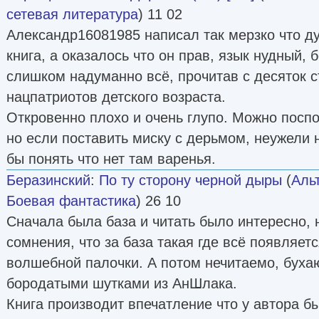
сетевая литература
) 11 02
Александр16081985 написал так мерзко что д
книга, а оказалось что он прав, язык нудный,
слишком надуманно всё, прочитав с десяток с
нацпатриотов детского возраста.
Откровенно плохо и очень глупо. Можно посп
но если поставить миску с дерьмом, неужели 
бы понять что нет там варенья.
Беразинский
:
По ту сторону черной дыры
(
Аль
Боевая фантастика
) 26 10
Сначала была база и читать было интересно, 
сомнения, что за база такая где всё появляе
волшебной палочки. А потом нечитаемо, бухаю
бородатыми шутками из АнШлака.
Книга производит впечатление что у автора б