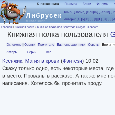
Перейти к основному содержанию
Книжная полка
Правила
Блоги
Форумы
Книги:
[Новые]
[Жанры]
[Серии]
[П
Либрусек
Авторы:
[А]
[Б]
[В]
[Г]
[Д]
[Е]
[Ж]
[З]
[И
Много книг
Вы здесь
Главная
»
Книжная полка
»
Книжная полка пользователя Gregor Eizenhorn
Книжная полка пользователя
G
Главные вкладки
Отложено
Оценки
Прочитано
Единомышленники
Советы
Впечатл
Вторичные вкладки
Авторы
Серии
Все
Ксенжик
:
Магия в крови
(
Фэнтези
) 10 02
Скажу только одно, есть некоторые места, где
в место. Провалы в рассказе. А так же мне п
написания. Хотелось бы прочитать проду.