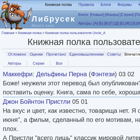
Перейти к основному содержанию
Книжная полка
Правила
Блоги
Форумы
Книги:
[Новые]
[Жанры]
[Серии]
[П
Либрусек
Авторы:
[А]
[Б]
[В]
[Г]
[Д]
[Е]
[Ж]
[З]
[И
Много книг
Вы здесь
Главная
»
Книжная полка
»
Книжная полка пользователя Uncle_A
Книжная полка пользоват
Главные вкладки
Отложено
Оценки
Прочитано
Единомышленники
Советы
Впечатл
Вторичные вкладки
Авторы
Серии
Все
Маккефри
:
Дельфины Перна
(
Фэнтези
) 03 02
Боже! неужели этот перевод был опубликован
поставить оценку. Книга, сама по себе, хороша
Джон Бойнтон Пристли
05 01
На вкус и цвет, как известно, товарища нет. Я
июня", а фильм, сделанный по его мотивам, н
плох.
А Пристли "всего лишь" классик мировой литер