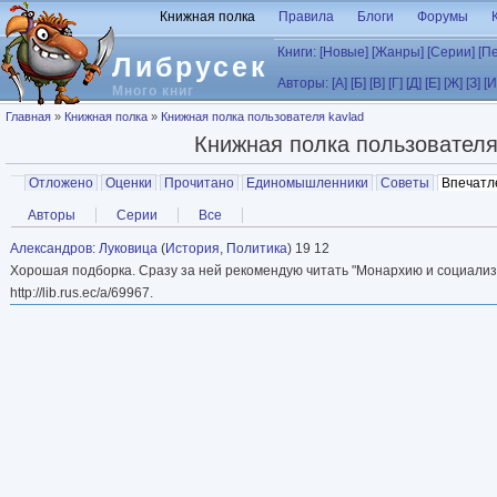
Перейти к основному содержанию
Книжная полка
Правила
Блоги
Форумы
Книги:
[Новые]
[Жанры]
[Серии]
[П
Либрусек
Авторы:
[А]
[Б]
[В]
[Г]
[Д]
[Е]
[Ж]
[З]
[И
Много книг
Вы здесь
Главная
»
Книжная полка
»
Книжная полка пользователя kavlad
Книжная полка пользовател
Главные вкладки
Отложено
Оценки
Прочитано
Единомышленники
Советы
Впечатл
Вторичные вкладки
Авторы
Серии
Все
Александров
:
Луковица
(
История
,
Политика
) 19 12
Хорошая подборка. Сразу за ней рекомендую читать "Монархию и социализм
http://lib.rus.ec/a/69967.