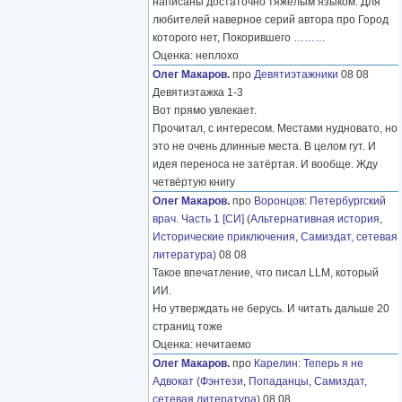
написаны достаточно тяжелым языком. Для
любителей наверное серий автора про Город
которого нет, Покорившего
………
Оценка: неплохо
Олег Макаров.
про
Девятиэтажники
08 08
Девятиэтажка 1-3
Вот прямо увлекает.
Прочитал, с интересом. Местами нудновато, но
это не очень длинные места. В целом гут. И
идея переноса не затёртая. И вообще. Жду
четвёртую книгу
Олег Макаров.
про
Воронцов
:
Петербургский
врач. Часть 1 [СИ]
(
Альтернативная история
,
Исторические приключения
,
Самиздат, сетевая
литература
) 08 08
Такое впечатление, что писал LLM, который
ИИ.
Но утверждать не берусь. И читать дальше 20
страниц тоже
Оценка: нечитаемо
Олег Макаров.
про
Карелин
:
Теперь я не
Адвокат
(
Фэнтези
,
Попаданцы
,
Самиздат,
сетевая литература
) 08 08