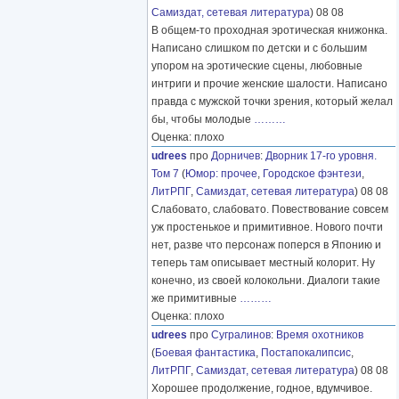
Самиздат, сетевая литература
) 08 08
В общем-то проходная эротическая книжонка.
Написано слишком по детски и с большим
упором на эротические сцены, любовные
интриги и прочие женские шалости. Написано
правда с мужской точки зрения, который желал
бы, чтобы молодые
………
Оценка: плохо
udrees
про
Дорничев
:
Дворник 17-го уровня.
Том 7
(
Юмор: прочее
,
Городское фэнтези
,
ЛитРПГ
,
Самиздат, сетевая литература
) 08 08
Слабовато, слабовато. Повествование совсем
уж простенькое и примитивное. Нового почти
нет, разве что персонаж поперся в Японию и
теперь там описывает местный колорит. Ну
конечно, из своей колокольни. Диалоги такие
же примитивные
………
Оценка: плохо
udrees
про
Сугралинов
:
Время охотников
(
Боевая фантастика
,
Постапокалипсис
,
ЛитРПГ
,
Самиздат, сетевая литература
) 08 08
Хорошее продолжение, годное, вдумчивое.