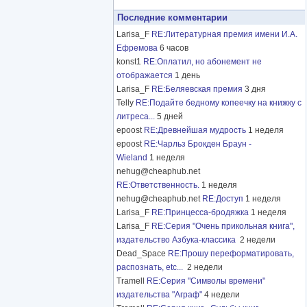
Последние комментарии
Larisa_F
RE:Литературная премия имени И.А.
Ефремова
6 часов
konst1
RE:Оплатил, но абонемент не
отображается
1 день
Larisa_F
RE:Беляевская премия
3 дня
Telly
RE:Подайте бедному копеечку на книжку с
литреса...
5 дней
epoost
RE:Древнейшая мудрость
1 неделя
epoost
RE:Чарльз Брокден Браун -
Wieland
1 неделя
nehug@cheaphub.net
RE:Ответственность.
1 неделя
nehug@cheaphub.net
RE:Доступ
1 неделя
Larisa_F
RE:Принцесса-бродяжка
1 неделя
Larisa_F
RE:Серия "Очень прикольная книга",
издательство Азбука-классика
2 недели
Dead_Space
RE:Прошу переформатировать,
распознать, etc...
2 недели
Tramell
RE:Серия "Символы времени"
издательства "Аграф"
4 недели