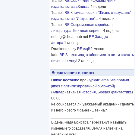
Tramell
RE:Серия книг «Судьбы книг»
издательства «Книга»
4 недели
Tramell
RE:Книжная серия "Жизнь в искусстве"
издательство "Искусство"...
4 недели
Tramell
RE:Современная корейская
литература. Книжная серия...
4 недели
nehug@cheaphub.net
RE:Загадка
автора
1 месяц
Drunkenmunky
RE:/sql/
1 месяц
larin
RE:Заплатила, а абонемента нет и скачать
ничего не могу!
2 месяца
Впечатления о книгах
Никос Костакис
про
Зурков
:
Игра без правил
[litres с оптимизированной обложкой]
(
Альтернативная история
,
Боевая фантастика
)
08 08
не собирается ли уважаемый академик сделать
из него нового Франкенштейна?
____________________
В день, когда монстра перестанут называть
именем его создателя, Земля налетит на
небесную ось!