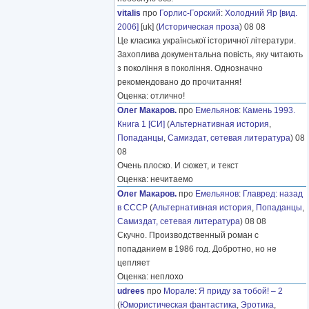
vitalis
про
Горлис-Горский
:
Холодний Яр [вид.
2006]
[uk] (
Историческая проза
) 08 08
Це класика української історичної літератури.
Захоплива документальна повість, яку читають
з покоління в покоління. Однозначно
рекомендовано до прочитання!
Оценка: отлично!
Олег Макаров.
про
Емельянов
:
Камень 1993.
Книга 1 [СИ]
(
Альтернативная история
,
Попаданцы
,
Самиздат, сетевая литература
) 08
08
Очень плоско. И сюжет, и текст
Оценка: нечитаемо
Олег Макаров.
про
Емельянов
:
Главред: назад
в СССР
(
Альтернативная история
,
Попаданцы
,
Самиздат, сетевая литература
) 08 08
Скучно. Производственный роман с
попаданием в 1986 год. Добротно, но не
цепляет
Оценка: неплохо
udrees
про
Морале
:
Я приду за тобой! – 2
(
Юмористическая фантастика
,
Эротика
,