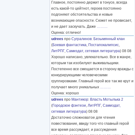
Главное, постоянно держит в тонусе, всегда
есть какой-то цейтнот, героев постоянно
подгоняют обстоятельства и новые
возникающие опасности. Сюжет не провисает,
и не дает заскучать. Даже
………
Оценка: отлично!
udrees
про
Сугралинов
:
Безымянный клан
(
Боевая фантастика
,
Постапокалипсис
,
ЛитРПГ
,
Самиздат, сетевая литература
) 08 08
Хорошо написано, увлекательно. Все в жанре,
которым так изобилуют выживальщики.
Постепенно все смещается в сторону вражды с
конкурирующими человеческими
группировками. Главный герой все так же крут и
получает много уникальных
………
Оценка: хорошо
udrees
про
Мантикор
:
Власть Мотылька 2
(
Городское фэнтези
,
ЛитРПГ
,
Самиздат,
сетевая литература
) 08 08
Достаточно сложноватое для чтения
повествование, ввиду того что главный герой
все время рассуждает, и рассуждения