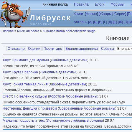
Перейти к основному содержанию
Книжная полка
Правила
Блоги
Форумы
Книги:
[Новые]
[Жанры]
[Серии]
[П
Либрусек
Авторы:
[А]
[Б]
[В]
[Г]
[Д]
[Е]
[Ж]
[З]
[И
Много книг
Вы здесь
Главная
»
Книжная полка
»
Книжная полка пользователя soliga
Книжная 
Главные вкладки
Отложено
Оценки
Прочитано
Единомышленники
Советы
Впечатл
Вторичные вкладки
Хоуг
:
Приманка для мужчин
(
Любовные детективы
) 20 11
роман так себе, из серии "прочитал и забыл"
Хоуг
:
Крутая парочка
(
Любовные детективы
) 20 11
Это даже не ЛР, а чистый детектив. Но читать можно.
Хоуг
:
Тонкая темная линия
(
Любовные детективы
) 20 11
Отличный роман, динамичный, постоянно держит в напряжении.
Огест
:
По велению судьбы
(
Короткие любовные романы
) 31 07
Ничего особенного, стандартный сюжет. перечитывать уж точно не буду
Нестерова
:
Девушка с приветом
(
Современные любовные романы
) 31 07
Обычно не нравятся отечественные романы, но этот зацепил. Очень понрав
Маккейд
:
Гордость и грех
(
Исторические любовные романы
) 28 07
Надеюсь, что будет продолжение этой серии на Либрусеке. Весьма достойна