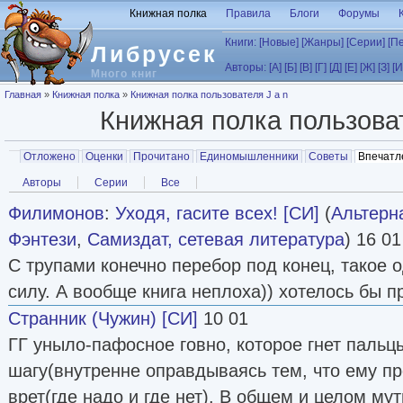
Перейти к основному содержанию
Книжная полка
Правила
Блоги
Форумы
Книги:
[Новые]
[Жанры]
[Серии]
[П
Либрусек
Авторы:
[А]
[Б]
[В]
[Г]
[Д]
[Е]
[Ж]
[З]
[И
Много книг
Вы здесь
Главная
»
Книжная полка
»
Книжная полка пользователя J a n
Книжная полка пользов
Главные вкладки
Отложено
Оценки
Прочитано
Единомышленники
Советы
Впечатл
Вторичные вкладки
Авторы
Серии
Все
Филимонов
:
Уходя, гасите всех! [СИ]
(
Альтерн
Фэнтези
,
Самиздат, сетевая литература
) 16 01
С трупами конечно перебор под конец, такое 
силу. А вообще книга неплоха)) хотелось бы 
Странник (Чужин) [СИ]
10 01
ГГ уныло-пафосное говно, которое гнет пальц
шагу(внутренне оправдываясь тем, что ему про
врет(где надо и где нет). В общем и целом муть