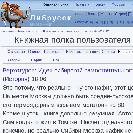
Перейти к основному содержанию
Книжная полка
Правила
Блоги
Форумы
Книги:
[Новые]
[Жанры]
[Серии]
[П
Либрусек
Авторы:
[А]
[Б]
[В]
[Г]
[Д]
[Е]
[Ж]
[З]
[И
Много книг
Вы здесь
Главная
»
Книжная полка
»
Книжная полка пользователя meridian20012
Книжная полка пользовател
Главные вкладки
Отложено
Оценки
Прочитано
Единомышленники
Советы
Впечатл
Вторичные вкладки
Авторы
Серии
Все
Верхотуров
:
Идея сибирской самостоятельност
(
История
) 18 06
Это потому, что реально - ну его нафиг, этот ц
На месте Москвы должно быть средне-русское
его термоядерным взрывом мегатонн на 80.
Кроме шуток - книга довольно разумная. Авто
Сам когда-то жил в Томске. Насчет отдельного
конечно, но реально Сибири Москва нафик не 