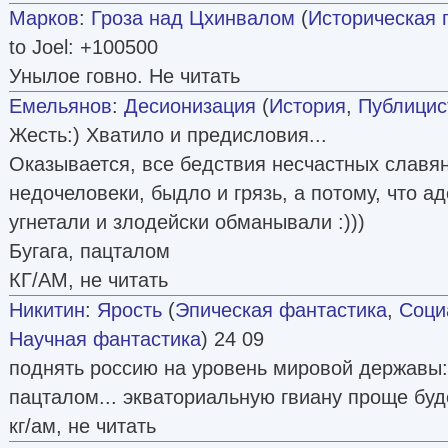
Марков
:
Гроза над Цхинвалом
(
Историческая 
to Joel: +100500
Унылое говно. Не читать
Емельянов
:
Десионизация
(
История
,
Публицис
Жесть:) Хватило и предисловия...
Оказывается, все бедствия несчастных славян 
недочеловеки, быдло и грязь, а потому, что а
угнетали и злодейски обманывали :)))
Бугага, пацталом
КГ/АМ, не читать
Никитин
:
Ярость
(
Эпическая фантастика
,
Соци
Научная фантастика
) 24 09
поднять россию на уровень мировой державы:))
пацталом... экваториальную гвиану проще буд
кг/ам, не читать