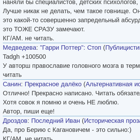
наняли бы специалистов, детских психологов,
Лучше никак не делать, чем такое говнище. О
это какой-то совершенно запредельный абсурд
это ТОЖЕ СРАЗУ замечают.
КГ/АМ. не читать.
Медведева
:
"Гарри Поттер": Стоп
(
Публицисти
Tadgh +100500
У авторш православие головного мозга в терм
читать
Санин
:
Прекрасное далёко
(
Альтернативная и
Отлично! Прекрасно написано. Читать обязате
Хотя совок я помню и очень НЕ люблю.
Автор, пиши еще!
Дроздов
:
Последний Иван
(
Историческая проз
Да, про Берию с Кагановичем - это сильно:)
КГ/АМ, не читать