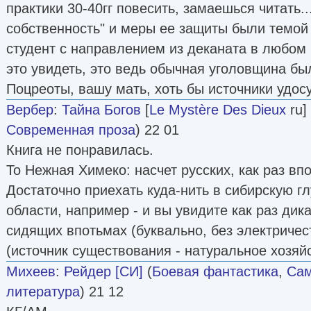
практики 30-40гг повесить, замаешься читать..
собственность" и меры ее защиты были темой
студент с направлением из деканата в любом
это увидеть, это ведь обычная уголовщина был
Поцреоты, вашу мать, хоть бы источники удосу
Вербер
:
Тайна Богов
[
Le Mystère Des Dieux
ru] 
Современная проза
) 22 01
Книга не понравилась.
To Нежная Химеко: насчет русских, как раз вп
Достаточно приехать куда-нить в сибирскую гл
области, например - и вы увидите как раз дик
сидящих впотьмах (буквально, без электричес
(источник существования - натуральное хозяйс
Михеев
:
Рейдер [СИ]
(
Боевая фантастика
,
Сам
литература
) 21 12