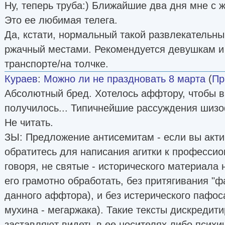
Ну, теперь труба:) Ближайшие два дня мне с ж
Это ее любимая телега.
Да, кстати, нормальный такой развлекательны
ржачный местами. Рекомендуется девушкам и 
транспорте/на толчке.
Кураев
:
Можно ли не праздновать 8 марта
(
Пр
Абсолютный бред. Хотелось аффтору, чтобы в
получилось... Типичнейшие рассуждения шиз
Не читать.
ЗЫ: Предложение антисемитам - если вы акти
обратитесь для написания агитки к профессио
говоря, не святые - исторического материала
его грамотно обработать, без притягивания "фа
данного аффтора), и без истерического пафос
мухина - мегаржака). Такие тексты дискредит
заставляют видеть в ее носителях либо психи