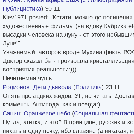
Публицистика
) 30 11
Kiev1971 posted: "Кстати, можно до посинения
художественные фильмы (на вдову Кубрика etc
высадки Человека на Луну - от этого небывши
Луне!"
Уважаемый, авторов вроде Мухина факты ВО
Доктор сказал бы - произошла кристаллизаци
восприятия реальности:)))
Нечитаемая чушь.
Родионов
:
Дети дьявола
(
Политика
) 23 11
Опять про аццких жидов. УГ, не читать. Доста
комменты Антипода, как и всегда:)
Санин
:
Оранжевое небо
(
Социальная фантаст
Ну, да, агитка, и что? В принципе, русских и 
пихать в одну печку, ибо славяне (а никакая, н