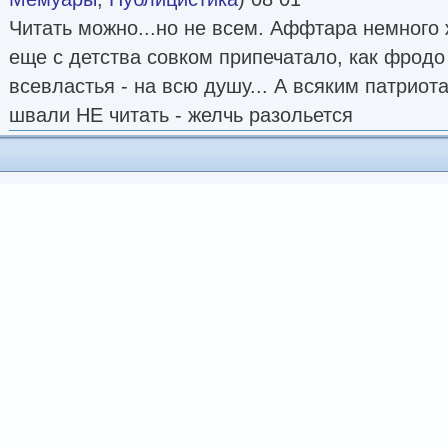
Читать можно...но не всем. Аффтара немного ж
еще с детства совком припечатало, как фродо
всевластья - на всю душу... А всяким патриот
швали НЕ читать - желчь разольется