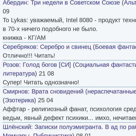
Абердин
:
Три недели в Советском Союзе
(
Аль
09
To Lykas: уважаемый, Intel 8080 - продукт тех
в 70-х ничего подобного не было.
книжка - КГ/АМ
Серебряков
:
Серебро и свинец
(
Боевая фанта
Отлично!!! Читать!
Розов
:
Голод богов [СИ]
(
Социальная фантаст
литература
) 21 08
Супер! Читать однозначно!
Смирнов
:
Врата сновидений (нераспечатанные
(
Эзотерика
) 25 04
Аффтар - религиозный фанат, психология сред
ведьм, явный дефект психики... имхо, нечитае
Шлёнский
:
Записки полуэмигранта. В ад по ра
Мемуары
,
Публицистика
) 08 01