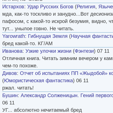
Истархов
:
Удар Русских Богов
(
Религия
,
Языче
мда, как-то тоскливо и занудно...Вот десиони
пафосом, с какой-то искрой безумия, видно, ч
тут... унылое говно. Не читать.
Yarowrath
:
Гибнущая Земля
(
Научная фантаст
бред какой-то. КГ/АМ
Иванова
:
Узкие улочки жизни
(
Фэнтези
) 07 11
Отличная книга. Читать зимним вечером у кам
чем-то похоже.
Дивов
:
Отчет об испытаниях ПП «Жыдобой» к
(
Юмористическая фантастика
) 06 11
ржал. читать!
Бушин
:
Александр Солженицын. Гений первог
06 11
УГ... абсолютно нечитаемый бред