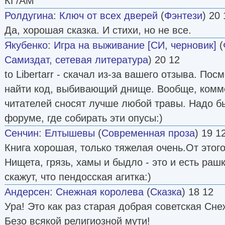
КГ/АМ
Ролдугина
:
Ключ от всех дверей
(
Фэнтези
) 20 
Да, хорошая сказка. И стихи, но не все.
Якубенко
:
Игра на выживание [СИ, черновик]
(
Самиздат, сетевая литература
) 20 12
to Libertarr - скачал из-за вашего отзыва. По
найти код, выбивающий днище. Вообще, комм
читателей сносят лучше любой травы. Надо б
форуме, где собирать эти опусы:)
Сенчин
:
Елтышевы
(
Современная проза
) 19 1
Книга хорошая, только тяжелая очень.От этого
Нищета, грязь, хамы и быдло - это и есть раш
скажут, что пендосская агитка:)
Андерсен
:
Снежная королева
(
Сказка
) 18 12
Ура! Это как раз старая добрая советская Сн
Безо всякой религиозной мути!