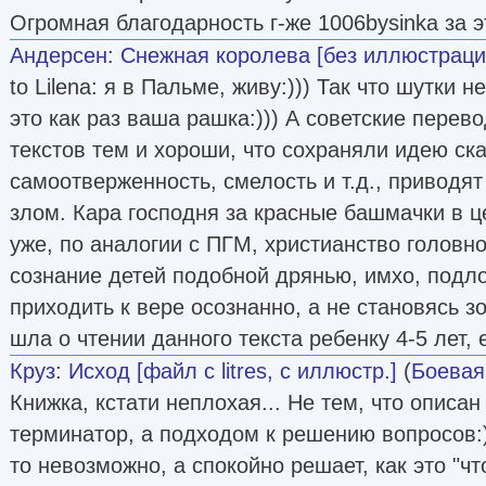
Огромная благодарность г-же 1006bysinka за эт
Андерсен
:
Снежная королева [без иллюстраци
to Lilena: я в Пальме, живу:))) Так что шутки 
это как раз ваша рашка:))) А советские перев
текстов тем и хороши, что сохраняли идею ска
самоотверженность, смелость и т.д., приводят
злом. Кара господня за красные башмачки в це
уже, по аналогии с ПГМ, христианство головно
сознание детей подобной дрянью, имхо, подло
приходить к вере осознанно, а не становясь зо
шла о чтении данного текста ребенку 4-5 лет, 
Круз
:
Исход [файл с litres, с иллюстр.]
(
Боевая
Книжка, кстати неплохая... Не тем, что описан
терминатор, а подходом к решению вопросов:) 
то невозможно, а спокойно решает, как это "ч