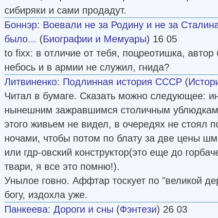
сибиряки и сами продадут.
Боннэр
:
Воевали не за Родину и не за Сталин
было...
(
Биографии и Мемуары
) 16 05
to fixx: в отличие от тебя, поцреотишка, автор
небось и в армии не служил, гнида?
Литвиненко
:
Подлинная история СССР
(
Истор
Читал в бумаге. Сказать можно следующее: и
нынешним зажравшимся столичным ублюдкам, 
этого живьем не видел, в очередях не стоял 
ночами, чтобы потом по блату за две цены шм
или гдр-овский конструктор(это еще до горба
твари, я все это помню!).
Унылое говно. Аффтар тоскует по "великой дер
богу, издохла уже.
Панкеева
:
Дороги и сны
(
Фэнтези
) 26 03