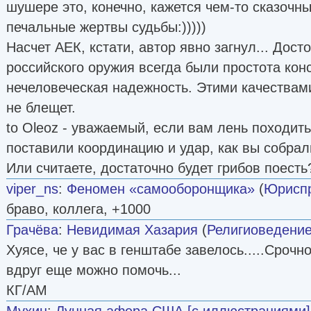
шушере это, конечно, кажется чем-то сказочны
печальные жертвы судьбы:)))))
Насчет АЕК, кстати, автор явно загнул... Дост
российского оружия всегда были простота кон
нечеловеческая надежность. Этими качествам
не блещет.
to Oleoz - уважаемый, если вам лень походить
поставили координацию и удар, как вы собрал
Или считаете, достаточно будет грибов поесть
viper_ns
:
Феномен «самооборонщика»
(
Юрисп
браво, коллега, +1000
Грачёва
:
Невидимая Хазария
(
Религиоведени
Хуясе, че у вас в генштабе завелось.....Срочн
вдруг еще можно помочь...
КГ/АМ
Мухин
:
Лунная афера США [с иллюстрациями]