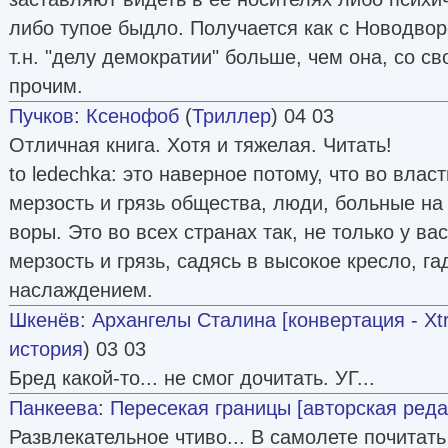
либо тупое быдло. Получается как с Новодворс
т.н. "делу демократии" больше, чем она, со с
прочим.
Пучков
:
Ксенофоб
(
Триллер
) 04 03
Отличная книга. Хотя и тяжелая. Читать!
to ledechka: это наверное потому, что во влас
мерзость и грязь общества, люди, больные на 
воры. Это во всех странах так, не только у ва
мерзость и грязь, садясь в высокое кресло, га
наслаждением.
Шкенёв
:
Архангелы Сталина [конвертация - Xtr
история
) 03 03
Бред какой-то... не смог дочитать. УГ...
Панкеева
:
Пересекая границы [авторская реда
Развлекательное чтиво... В самолете почитать