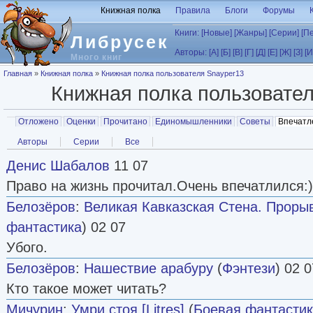
Перейти к основному содержанию
Книжная полка
Правила
Блоги
Форумы
Книги:
[Новые]
[Жанры]
[Серии]
[П
Либрусек
Авторы:
[А]
[Б]
[В]
[Г]
[Д]
[Е]
[Ж]
[З]
[И
Много книг
Вы здесь
Главная
»
Книжная полка
»
Книжная полка пользователя Snayper13
Книжная полка пользовате
Главные вкладки
Отложено
Оценки
Прочитано
Единомышленники
Советы
Впечатл
Вторичные вкладки
Авторы
Серии
Все
Денис Шабалов
11 07
Право на жизнь прочитал.Очень впечатлился:)
Белозёров
:
Великая Кавказская Стена. Прорыв
фантастика
) 02 07
Убого.
Белозёров
:
Нашествие арабуру
(
Фэнтези
) 02 0
Кто такое может читать?
Мичурин
:
Умри стоя [Litres]
(
Боевая фантасти