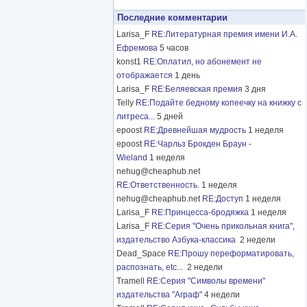
Последние комментарии
Larisa_F
RE:Литературная премия имени И.А.
Ефремова
5 часов
konst1
RE:Оплатил, но абонемент не
отображается
1 день
Larisa_F
RE:Беляевская премия
3 дня
Telly
RE:Подайте бедному копеечку на книжку с
литреса...
5 дней
epoost
RE:Древнейшая мудрость
1 неделя
epoost
RE:Чарльз Брокден Браун -
Wieland
1 неделя
nehug@cheaphub.net
RE:Ответственность.
1 неделя
nehug@cheaphub.net
RE:Доступ
1 неделя
Larisa_F
RE:Принцесса-бродяжка
1 неделя
Larisa_F
RE:Серия "Очень прикольная книга",
издательство Азбука-классика
2 недели
Dead_Space
RE:Прошу переформатировать,
распознать, etc...
2 недели
Tramell
RE:Серия "Символы времени"
издательства "Аграф"
4 недели