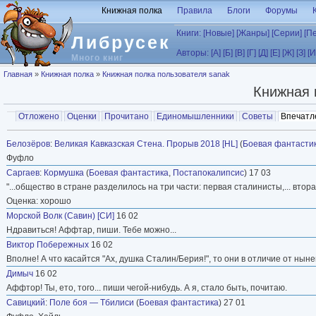
Перейти к основному содержанию
Книжная полка
Правила
Блоги
Форумы
Книги:
[Новые]
[Жанры]
[Серии]
[П
Либрусек
Авторы:
[А]
[Б]
[В]
[Г]
[Д]
[Е]
[Ж]
[З]
[И
Много книг
Вы здесь
Главная
»
Книжная полка
»
Книжная полка пользователя sanak
Книжная 
Главные вкладки
Отложено
Оценки
Прочитано
Единомышленники
Советы
Впечатл
Вторичные вкладки
Белозёров
:
Великая Кавказская Стена. Прорыв 2018 [HL]
(
Боевая фантасти
Фуфло
Саргаев
:
Кормушка
(
Боевая фантастика
,
Постапокалипсис
) 17 03
"...общество в стране разделилось на три части: первая сталинисты,... вторая
Оценка: хорошо
Морской Волк (Савин) [СИ]
16 02
Ндравиться! Аффтар, пиши. Тебе можно...
Виктор Побережных
16 02
Вполне! А что касайтся "Ах, душка Сталин/Берия!", то они в отличие от ны
Димыч
16 02
Аффтор! Ты, ето, того... пиши чегой-нибудь. А я, стало быть, почитаю.
Савицкий
:
Поле боя — Тбилиси
(
Боевая фантастика
) 27 01