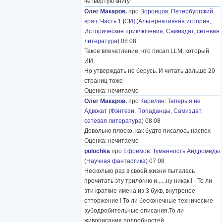
четвёртую книгу
Олег Макаров.
про
Воронцов
:
Петербургский
врач. Часть 1 [СИ]
(
Альтернативная история
,
Исторические приключения
,
Самиздат, сетевая
литература
) 08 08
Такое впечатление, что писал LLM, который
ИИ.
Но утверждать не берусь. И читать дальше 20
страниц тоже
Оценка: нечитаемо
Олег Макаров.
про
Карелин
:
Теперь я не
Адвокат
(
Фэнтези
,
Попаданцы
,
Самиздат,
сетевая литература
) 08 08
Довольно плоско, как будто писалось наспех
Оценка: нечитаемо
pulochka
про
Ефремов
:
Туманность Андромеды
(
Научная фантастика
) 07 08
Несколько раз в своей жизни пыталась
прочитать эту трилогию и......ну никак.! - То ли
эти краткие имена из 3 букв, внутренее
отторжение ! То ли бесконечные технические
зубодробительные описания.То ли
живописания подробностей
………