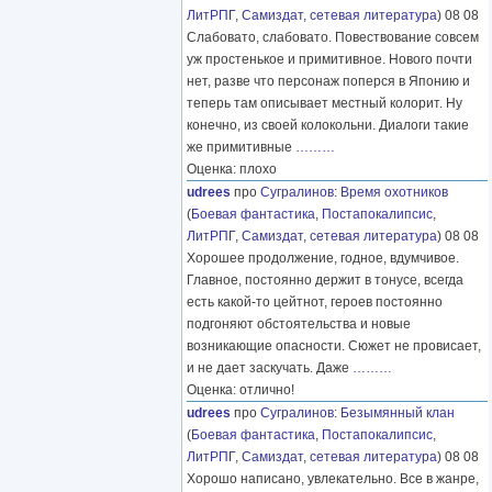
ЛитРПГ
,
Самиздат, сетевая литература
) 08 08
Слабовато, слабовато. Повествование совсем
уж простенькое и примитивное. Нового почти
нет, разве что персонаж поперся в Японию и
теперь там описывает местный колорит. Ну
конечно, из своей колокольни. Диалоги такие
же примитивные
………
Оценка: плохо
udrees
про
Сугралинов
:
Время охотников
(
Боевая фантастика
,
Постапокалипсис
,
ЛитРПГ
,
Самиздат, сетевая литература
) 08 08
Хорошее продолжение, годное, вдумчивое.
Главное, постоянно держит в тонусе, всегда
есть какой-то цейтнот, героев постоянно
подгоняют обстоятельства и новые
возникающие опасности. Сюжет не провисает,
и не дает заскучать. Даже
………
Оценка: отлично!
udrees
про
Сугралинов
:
Безымянный клан
(
Боевая фантастика
,
Постапокалипсис
,
ЛитРПГ
,
Самиздат, сетевая литература
) 08 08
Хорошо написано, увлекательно. Все в жанре,