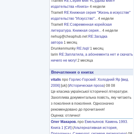
Tramell
RE:Серия книг «Судьбы книг»
издательства «Книга»
4 недели
Tramell
RE:Книжная серия "Жизнь в искусстве"
издательство "Искусство"...
4 недели
Tramell
RE:Современная корейская
литература. Книжная серия...
4 недели
nehug@cheaphub.net
RE:Загадка
автора
1 месяц
Drunkenmunky
RE:/sql/
1 месяц
larin
RE:Заплатила, а абонемента нет и скачать
ничего не могу!
2 месяца
Впечатления о книгах
vitalis
про
Горлис-Горский
:
Холодний Яр [вид.
2006]
[uk] (
Историческая проза
) 08 08
Це класика української історичної літератури.
Захоплива документальна повість, яку читають
з покоління в покоління. Однозначно
рекомендовано до прочитання!
Оценка: отлично!
Олег Макаров.
про
Емельянов
:
Камень 1993.
Книга 1 [СИ]
(
Альтернативная история
,
Попаданцы
,
Самиздат, сетевая литература
) 08