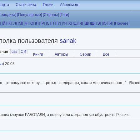
Карта
Статистика
Глюки
Абонемент
ериодика]
[Популярные]
[Страны]
[Теги]
]
[Й]
[К]
[Л]
[М]
[Н]
[О]
[П]
[Р]
[С]
[Т]
[У]
[Ф]
[Х]
[Ц]
[Ч]
[Ш]
[Щ]
[Э]
[Ю]
[Я]
[Прочее]
полка пользователя
sanak
ения
(активная вкладка)
css
СИ
Книги
Авторы
Серии
Все
ка
) 20 03
 - те, кому все похеру,... третья - педерасты, самая многочисленная..." . Ясне
нешних клоунов РАБОТАЛИ, а не поучали с экранов как обустроить Россию.