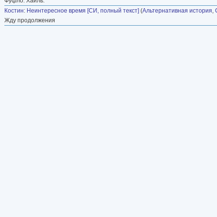
Фуфло. Хайль.
Костин
:
Неинтересное время [СИ, полный текст]
(
Альтернативная история
,
Жду продолжения