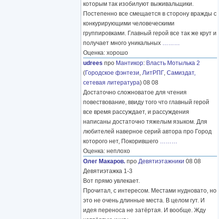
которым так изобилуют выживальщики.
Постепенно все смещается в сторону вражды с
конкурирующими человеческими
группировками. Главный герой все так же крут и
получает много уникальных
………
Оценка: хорошо
udrees
про
Мантикор
:
Власть Мотылька 2
(
Городское фэнтези
,
ЛитРПГ
,
Самиздат,
сетевая литература
) 08 08
Достаточно сложноватое для чтения
повествование, ввиду того что главный герой
все время рассуждает, и рассуждения
написаны достаточно тяжелым языком. Для
любителей наверное серий автора про Город
которого нет, Покорившего
………
Оценка: неплохо
Олег Макаров.
про
Девятиэтажники
08 08
Девятиэтажка 1-3
Вот прямо увлекает.
Прочитал, с интересом. Местами нудновато, но
это не очень длинные места. В целом гут. И
идея переноса не затёртая. И вообще. Жду