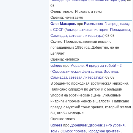
08
Очень плоско. И сюжет, и текст
Оценка: нечитаемо
Олег Макаров.
про
Емельянов
:
Главред: назад
в СССР
(
Альтернативная история
,
Попаданцы
,
Самиздат, сетевая литература
) 08 08
Скучно. Производственный роман с
попаданием в 1986 год. Добротно, но не
цепляет
Оценка: неплохо
udrees
про
Морале
:
Я приду за тобой! – 2
(
Юмористическая фантастика
,
Эротика
,
Самиздат, сетевая литература
) 08 08
В общем-то проходная эротическая книжонка.
Написано слишком по детски и с большим
упором на эротические сцены, любовные
интриги и прочие женские шалости. Написано
правда с мужской точки зрения, который желал
бы, чтобы молодые
………
Оценка: плохо
udrees
про
Дорничев
:
Дворник 17-го уровня.
Том 7
(
Юмор: прочее
,
Городское фэнтези
,