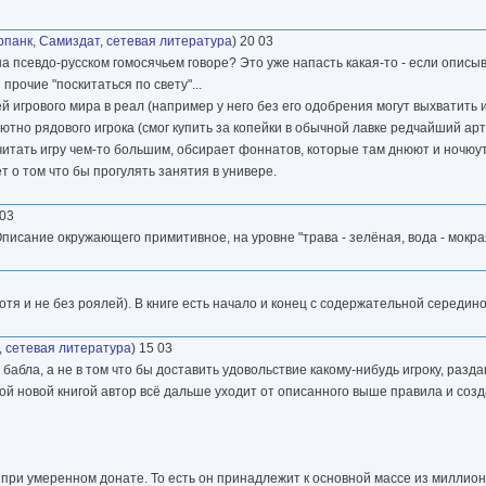
рпанк
,
Самиздат, сетевая литература
) 20 03
на псевдо-русском гомосячьем говоре? Это уже напасть какая-то - если описы
прочие "поскитаться по свету"...
 игрового мира в реал (например у него без его одобрения могут выхватить и
тно рядового игрока (смог купить за копейки в обычной лавке редчайший арте
читать игру чем-то большим, обсирает фоннатов, которые там днюют и ночюут..
т о том что бы прогулять занятия в универе.
 03
писание окружающего примитивное, на уровне "трава - зелёная, вода - мокр
отя и не без роялей). В книге есть начало и конец с содержательной середин
, сетевая литература
) 15 03
абла, а не в том что бы доставить удовольствие какому-нибудь игроку, разда
й новой книгой автор всё дальше уходит от описанного выше правила и созд
я при умеренном донате. То есть он принадлежит к основной массе из миллион