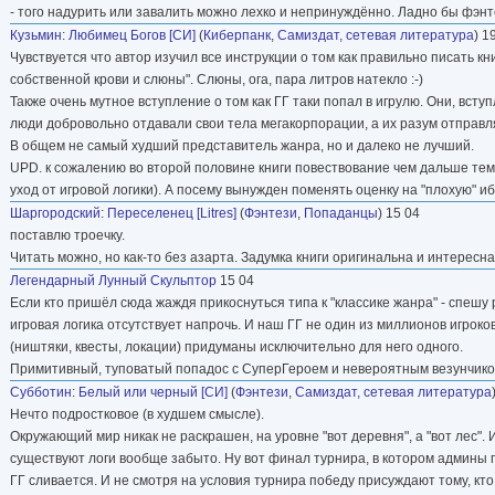
- того надурить или завалить можно лехко и непринуждённо. Ладно бы фэнтез
Кузьмин
:
Любимец Богов [СИ]
(
Киберпанк
,
Самиздат, сетевая литература
) 1
Чувствуется что автор изучил все инструкции о том как правильно писать к
собственной крови и слюны". Слюны, ога, пара литров натекло :-)
Также очень мутное вступление о том как ГГ таки попал в игрулю. Они, вст
люди добровольно отдавали свои тела мегакорпорации, а их разум отправля
В общем не самый худший представитель жанра, но и далеко не лучший.
UPD. к сожалению во второй половине книги повествование чем дальше те
уход от игровой логики). А посему вынужден поменять оценку на "плохую" иб
Шаргородский
:
Переселенец [Litres]
(
Фэнтези
,
Попаданцы
) 15 04
поставлю троечку.
Читать можно, но как-то без азарта. Задумка книги оригинальна и интересна, 
Легендарный Лунный Скульптор
15 04
Если кто пришёл сюда жаждя прикоснуться типа к "классике жанра" - спешу
игровая логика отсутствует напрочь. И наш ГГ не один из миллионов игроков,
(ништяки, квесты, локации) придуманы исключительно для него одного.
Примитивный, туповатый попадос с СуперГероем и невероятным везунчиком
Субботин
:
Белый или черный [СИ]
(
Фэнтези
,
Самиздат, сетевая литература
Нечто подростковое (в худшем смысле).
Окружающий мир никак не раскрашен, на уровне "вот деревня", а "вот лес". 
существуют логи вообще забыто. Ну вот финал турнира, в котором админы п
ГГ сливается. И не смотря на условия турнира победу присуждают тому, кт