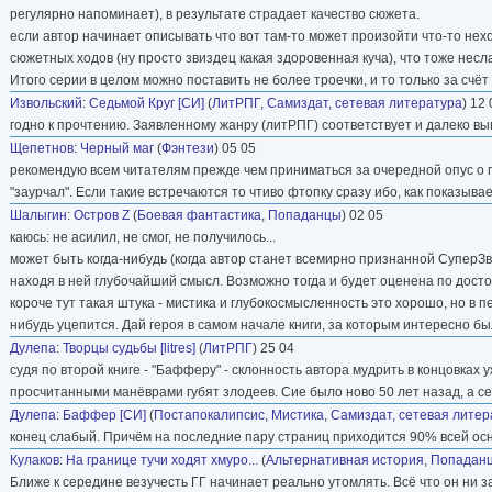
регулярно напоминает), в результате страдает качество сюжета.
если автор начинает описывать что вот там-то может произойти что-то не
сюжетных ходов (ну просто звиздец какая здоровенная куча), что тоже несл
Итого серии в целом можно поставить не более троечки, и то только за счёт
Извольский
:
Седьмой Круг [СИ]
(
ЛитРПГ
,
Самиздат, сетевая литература
) 12
годно к прочтению. Заявленному жанру (литРПГ) соответствует и далеко вы
Щепетнов
:
Черный маг
(
Фэнтези
) 05 05
рекомендую всем читателям прежде чем приниматься за очередной опус о поп
"заурчал". Если такие встречаются то чтиво фтопку сразу ибо, как показыва
Шалыгин
:
Остров Z
(
Боевая фантастика
,
Попаданцы
) 02 05
каюсь: не асилил, не смог, не получилось...
может быть когда-нибудь (когда автор станет всемирно признанной СуперЗ
находя в ней глубочайший смысл. Возможно тогда и будет оценена по достои
короче тут такая штука - мистика и глубокосмысленность это хорошо, но в п
нибудь уцепится. Дай героя в самом начале книги, за которым интересно бы
Дулепа
:
Творцы судьбы [litres]
(
ЛитРПГ
) 25 04
судя по второй книге - "Бафферу" - склонность автора мудрить в концовках у
просчитанными манёврами губят злодеев. Сие было ново 50 лет назад, а сей
Дулепа
:
Баффер [СИ]
(
Постапокалипсис
,
Мистика
,
Самиздат, сетевая литер
конец слабый. Причём на последние пару страниц приходится 90% всей осн
Кулаков
:
На границе тучи ходят хмуро...
(
Альтернативная история
,
Попадан
Ближе к середине везучесть ГГ начинает реально утомлять. Всё что он ни 