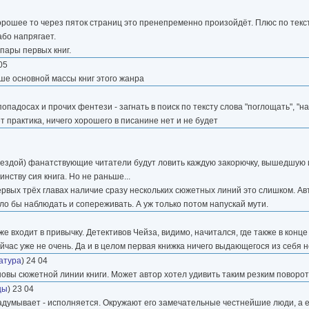
хорошее то через пяток страниц это пренепременно произойдёт. Плюс по текс
або напрягает.
 пары первых книг.
 05
ше основной массы книг этого жанра
адосах и прочих фентези - загнать в поиск по тексту слова "поглощать", "на
ет практика, ничего хорошего в писанине нет и не будет
вездой) фанатствующие читатели будут ловить каждую закорючку, вышедшую 
нству сия книга. Но не раньше...
ервых трёх главах наличие сразу нескольких сюжетных линий это слишком. Авт
ло бы наблюдать и сопереживать. А уж только потом напускай мути.
же входит в привычку. Детективов Чейза, видимо, начитался, где также в конце
час уже не очень. Да и в целом первая книжка ничего выдающегося из себя н
атура
) 24 04
овы сюжетной линии книги. Может автор хотел удивить таким резким поворото
цы
) 23 04
задумывает - исполняется. Окружают его замечательные честнейшие люди, а 