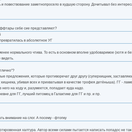
ь и повествование заметнопросело в худшую сторону. Дочитывал без интереса
к аффтары себе сие представляют?
6
 превратилась в абсолютное УГ
менее нормального чтива. То есть в основном вполне удобоваримое (хотя и бе
 видеть.
тлично"?
ые предложения, которые противоречат друг другу (суперхищник, заставляю
 хищнека, убивая всех и прихватывая в качестве трофея детёныша). ГГ - ламе
з него на ходу и, разумеется, попадает куда надо.
вне для ГГ, лучший питомец в Галактике для ГГ и пр. и пр.
ть внимание на слог. А посему - фтопку
 откровенная халтура. Автор всеми силами пытается написать попадос не так к