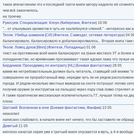
такое впечатлению что к последней трети книги автору надоело её сочинят
чем всё закончилось.
на троечку
Рукосуев
:
Специализация: Клоун
(
Киберпанк
,
Фэнтези
) 16 06
"... от хлынувших ароматов я чуть не захлебнулся слюной." - интересно ка
Теоли
:
Убийца шаманов [СИ]
(
Фэнтези
,
Самиздат, сетевая литература
) 04 0
балансировало, балансировало и добалансиролвалось... Вторая книга таки
Теоли
:
Ловец духов [litres]
(
Фэнтези
,
Попаданцы
) 01 06
текст на протяжении всей книги балансирует на грани жесткого УГ и более-
попаданчество, но временами проскакивает такая адская лажа что лучше не
Бердников
:
Проходимец по контракту [HL]
(
Боевая фантастика
) 28 05
каким же нетребовательным должен быть читатель, ставящий сей книжке "о
совершенно не проработанный мир, нередки чуть ли не рядом расположенн
города. И рядом несколько местных мажоров на охоте потрошат логово сего
получив оружие (и инструктаж на пальцах) через пару глав ловко стреляет и
А также практически мессианская исключительность ГГ, лучшая тёлка на дере
плохо
Шатский
:
Вселенная в огне
(
Боевая фантастика
,
Фанфик
) 23 05
ниасилил
написано слабовато, в начале книги нет ничего, что бы заставило не обраща
Девятый
21 05
неплохо начатая серия уже к третьей книге опускается в муть, а 4-я вообще