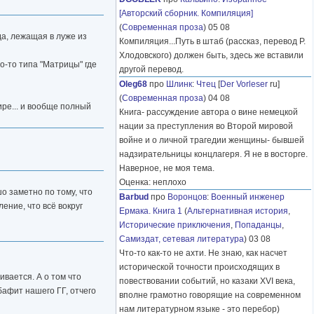
[Авторский сборник. Компиляция]
(
Современная проза
) 05 08
да, лежащая в луже из
Компиляция...Путь в штаб (рассказ, перевод Р.
Хлодовского) должен быть, здесь же вставили
о-то типа "Матрицы" где
другой перевод.
Oleg68
про
Шлинк
:
Чтец
[
Der Vorleser
ru]
(
Современная проза
) 04 08
ре... и вообще полный
Книга- рассуждение автора о вине немецкой
нации за преступления во Второй мировой
войне и о личной трагедии женщины- бывшей
надзирательницы концлагеря. Я не в восторге.
Наверное, не моя тема.
Оценка: неплохо
о заметно по тому, что
Barbud
про
Воронцов
:
Военный инженер
ление, что всё вокруг
Ермака. Книга 1
(
Альтернативная история
,
Исторические приключения
,
Попаданцы
,
Самиздат, сетевая литература
) 03 08
Что-то как-то не ахти. Не знаю, как насчет
исторической точности происходящих в
ивается. А о том что
повествовании событий, но казаки XVI века,
бафит нашего ГГ, отчего
вполне грамотно говорящие на современном
нам литературном языке - это перебор)