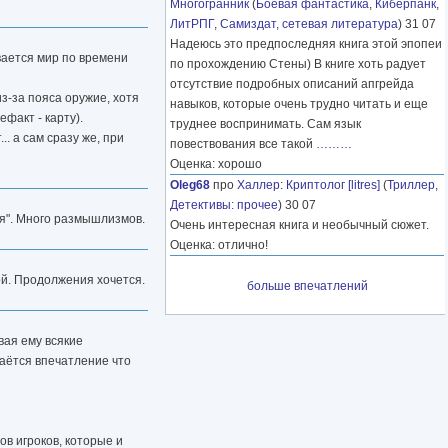
Многогранник
(
Боевая фантастика
,
Киберпанк
,
ЛитРПГ
,
Самиздат, сетевая литература
) 31 07
Надеюсь это предпоследняя книга этой эпопеи
вается мир по времени
по прохождению Стены) В книге хоть радует
отсутствие подробных описаний апгрейда
з-за пояса оружие, хотя
навыков, которые очень трудно читать и еще
факт - карту).
труднее воспринимать. Сам язык
. а сам сразу же, при
повествования все такой
………
Оценка: хорошо
Oleg68
про
Халлер
:
Криптолог [litres]
(
Триллер
,
Детективы: прочее
) 30 07
ая". Много размышлизмов.
Очень интересная книга и необычный сюжет.
Оценка: отлично!
ой. Продолжения хочется.
больше впечатлений
вая ему всякие
аётся впечатление что
ов игроков, которые и