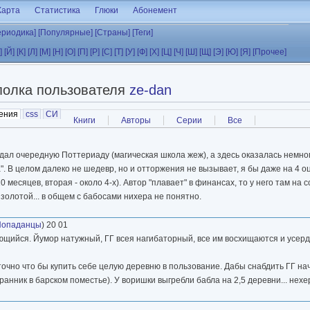
Карта
Статистика
Глюки
Абонемент
ериодика]
[Популярные]
[Страны]
[Теги]
]
[Й]
[К]
[Л]
[М]
[Н]
[О]
[П]
[Р]
[С]
[Т]
[У]
[Ф]
[Х]
[Ц]
[Ч]
[Ш]
[Щ]
[Э]
[Ю]
[Я]
[Прочее]
полка пользователя
ze-dan
ения
(активная вкладка)
css
СИ
Книги
Авторы
Серии
Все
идал очередную Поттериаду (магическая школа жеж), а здесь оказалась немног
". В целом далеко не шедевр, но и отторжения не вызывает, я бы даже на 4 о
0 месяцев, вторая - около 4-х). Автор "плавает" в финансах, то у него там н
золотой... в общем с бабосами нихера не понятно.
Попаданцы
) 20 01
щийся. Йумор натужный, ГГ всея нагибаторный, все им восхищаются и усерд
точно что бы купить себе целую деревню в пользование. Дабы снабдить ГГ н
анник в барском поместье). У воришки выгребли бабла на 2,5 деревни... нехе