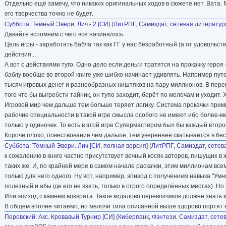
Отдельно ещё замечу, что никаких оригинальных ходов в сюжете нет. Вата.
его творчества точно не будет.
Суббота
:
Темный Эвери. Лич - 2 [CИ]
(
ЛитРПГ
,
Самиздат, сетевая литератур
Давайте вспомним с чего всё начиналось:
Цель игры - заработать бабла так как ГГ у нас безработный (а от удовольств
действия...
А вот с действиями туго. Одно дело если деньги тратятся на прокачку геро
баблу вообще во второй книге уже шибко начинает удивлять. Например путеш
тысяч игровых денег и разнообразных ништяков на пару миллионов. В перев
того что бы выгребсти тайник, он тупо заходит, берёт по мелочам и уходит
Игровой мир чем дальше тем больше теряет логику. Система прокачки примит
рабочие специальности в такой игре смысла особого не имеют ибо более-м
только у одиночек. То есть в этой игре Супермастером был бы каждый второй
Короче плохо, повествование чем дальше, тем увереннее скатывается в бесп
Суббота
:
Тёмный Эвери. Лич [СИ, полная версия]
(
ЛитРПГ
,
Самиздат, сетев
к сожалению в книге частно присутствует вечный косяк авторов, пишущих в 
таких же. И, по крайней мере в самом начале раскачки, этим миллионам все
только для него одного. Ну вот, например, эпизод с получением навыка "У
полезный и абы где его не взять, только в строго определённых местах). Но 
Или эпизод с камнем возврата. Такое кидалово перевозчиков должен знать 
В общем вполне читаемо, но мелочи типа описанной выше здорово портят к
Перовский
:
Акс. Кровавый Турнир [СИ]
(
Киберпанк
,
Фэнтези
,
Самиздат, сете