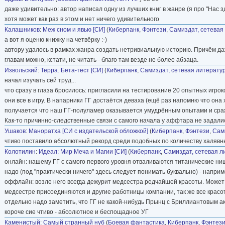
даже удивительно: автор написал одну из лучших книг в жанре (я про "Нас зде
хотя может как раз в этом и нет ничего удивительного
Калашников
:
Меж сном и явью [СИ]
(
Киберпанк
,
Фэнтези
,
Самиздат, сетевая
а вот я оценю книжку на четвёрку :-)
автору удалось в рамках жанра создать нетривиальную историю. Причём да
главам можно, кстати, не читать - благо там везде не более абзаца.
Извольский
:
Терра. Бета-тест [СИ]
(
Киберпанк
,
Самиздат, сетевая литерату
начал изучать сей труд...
что сразу в глаза бросилось: пригласили на тестирование 20 опытных игроко
они все в игру. В напарники ГГ достаётся деваха (ещё раз напомню что она
получается что наш ГГ-полуламер оказывается умудрённым опытами и сраж
Как-то причинно-следственные связи с самого начала у аффтара не задали
Ушаков
:
Маноратха [СИ с издательской обложкой]
(
Киберпанк
,
Фэнтези
,
Сам
чтиво поставило абсолютный рекорд среди подобных по количеству халявных
Колотилин
:
Идеал: Мир Меча и Магии [СИ]
(
Киберпанк
,
Самиздат, сетевая л
онлайн: нашему ГГ с самого первого уровня отваливаются титанические ниш
надо (под "практически ничего" здесь следует понимать буквально) - наприм
оффлайн: возле него всегда дежурит медсестра редчайшей красоты. Может бы
медсестре присоединяются и другие работницы компании, так же все крас
отдельно надо заметить, что ГГ не какой-нибудь Прынц с Бриллиантовым а
короче сие чтиво - абсолютное и беспощадное УГ
Каменистый
:
Самый странный нуб
(
Боевая фантастика
,
Киберпанк
,
Фэнтез