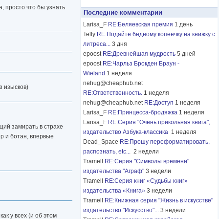
, просто что бы узнать
Последние комментарии
Larisa_F
RE:Беляевская премия
1 день
Telly
RE:Подайте бедному копеечку на книжку с
литреса...
3 дня
epoost
RE:Древнейшая мудрость
5 дней
epoost
RE:Чарльз Брокден Браун -
Wieland
1 неделя
nehug@cheaphub.net
з изысков)
RE:Ответственность.
1 неделя
nehug@cheaphub.net
RE:Доступ
1 неделя
Larisa_F
RE:Принцесса-бродяжка
1 неделя
Larisa_F
RE:Серия "Очень прикольная книга",
щий замирать в страхе
издательство Азбука-классика
1 неделя
р и ботан, впервые
Dead_Space
RE:Прошу переформатировать,
распознать, etc...
2 недели
Tramell
RE:Серия "Символы времени"
издательства "Аграф"
3 недели
Tramell
RE:Серия книг «Судьбы книг»
издательства «Книга»
3 недели
Tramell
RE:Книжная серия "Жизнь в искусстве"
издательство "Искусство"...
3 недели
ак у всех (и об этом