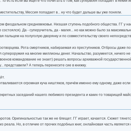
 То есть если вы ищете что почитать о том, как супервоен попадает в некий и
вместительству, Мессия попадает в... ну что будет дальше вы уже поняли.
ом феодальном средневековье. Низшая ступень подобного общества. ГГ у нас
 состоялся). Да - суперучитель, да - магия... но как можно было за максимальн
вая пальцем на полуголую дворянку и по совместительству своего непосредст
иротворцева. Рота смертников, набираемая из преступников. Отбросы даже по
 супероружия на многие миллионы денег. Начальство, разумеется, ничего не з
рвоенов командование не знает) решать вопросы архиважной государственно
.. представили? А теперь перенесите сие в книжку.
ёт.
отваливаются огромная куча ништяков, причём именно ему одному, даже если 
екретных заседаний нашего любимого президента и каких-то товарищей майо
отов. Оригинальностью так же не блещет. ГГ играет, качается. Сюжет тянетс
з реала. Но, в отличие от прочих подобных книг, онлайновая часть является