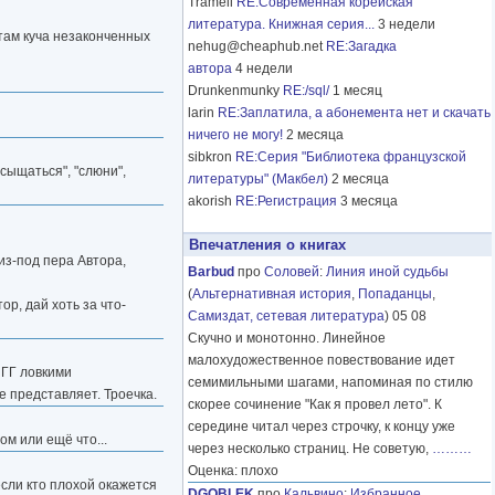
Tramell
RE:Современная корейская
литература. Книжная серия...
3 недели
там куча незаконченных
nehug@cheaphub.net
RE:Загадка
автора
4 недели
Drunkenmunky
RE:/sql/
1 месяц
larin
RE:Заплатила, а абонемента нет и скачать
ничего не могу!
2 месяца
sibkron
RE:Серия "Библиотека французской
сыщаться", "слюни",
литературы" (Макбел)
2 месяца
akorish
RE:Регистрация
3 месяца
Впечатления о книгах
из-под пера Автора,
Barbud
про
Соловей
:
Линия иной судьбы
(
Альтернативная история
,
Попаданцы
,
ор, дай хоть за что-
Самиздат, сетевая литература
) 05 08
Скучно и монотонно. Линейное
малохудожественное повествование идет
 ГГ ловкими
семимильными шагами, напоминая по стилю
е представляет. Троечка.
скорее сочинение "Как я провел лето". К
середине читал через строчку, к концу уже
м или ещё что...
через несколько страниц. Не советую,
………
Оценка: плохо
если кто плохой окажется
DGOBLEK
про
Кальвино
:
Избранное