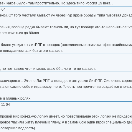
и какое было - там простительно. Но здесь типо Россия 19 века...
9 04
нижки. От того местами бывают уж через чур яркие образы типа "мёртвая дриа
упления, вообще редко бывают толковыми, но тут вообще что-то непонятное: чт
лся качаться до 80лвл.
м более уходит от литРПГ в попадос (алюминиевые отмычки в фентезийном ми
о попаданчества и без этого хватает.
но нет такого что читаешь взахлёб... чего-то не хватает.
 разочаровать. Это не ЛитРПГ, а попадос в антураже ЛитРПГ. Сие очень хорош
 а он сам по себе и игра вокруг него. То есть при прочтении создаётся впечат
 в главных ролях.
) 11 04
Игровой мир кой-какую логику имеет, но повествование этой логики не придерж
ровозгласили битву плечом к плечу. А в самом бою один игрок специально де
о совершил подлость).