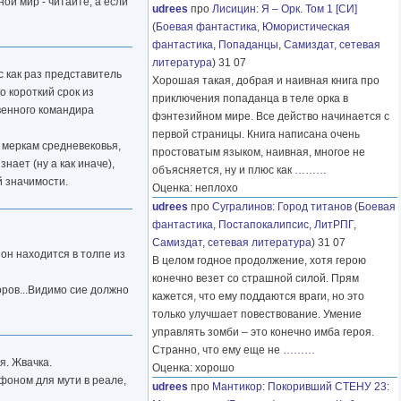
ной мир - читайте, а если
udrees
про
Лисицин
:
Я – Орк. Том 1 [СИ]
(
Боевая фантастика
,
Юмористическая
фантастика
,
Попаданцы
,
Самиздат, сетевая
литература
) 31 07
 как раз представитель
Хорошая такая, добрая и наивная книга про
о короткий срок из
приключения попаданца в теле орка в
венного командира
фэнтезийном мире. Все действо начинается с
первой страницы. Книга написана очень
 меркам средневековья,
простоватым языком, наивная, многое не
нает (ну а как иначе),
объясняется, ну и плюс как
………
й значимости.
Оценка: неплохо
udrees
про
Сугралинов
:
Город титанов
(
Боевая
фантастика
,
Постапокалипсис
,
ЛитРПГ
,
Самиздат, сетевая литература
) 31 07
он находится в толпе из
В целом годное продолжение, хотя герою
конечно везет со страшной силой. Прям
ров...Видимо сие должно
кажется, что ему поддаются враги, но это
только улучшает повествование. Умение
управлять зомби – это конечно имба героя.
Странно, что ему еще не
………
я. Жвачка.
Оценка: хорошо
 фоном для мути в реале,
udrees
про
Мантикор
:
Покоривший СТЕНУ 23: