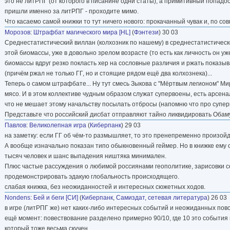
это не литРПГ (от которого в писанине одни статы), а примитивный попадос.
пришли именно за литРПГ - проходите мимо.
Что касаемо самой книжки то тут ничего нового: прокачанный чувак и, по со
Морозов
:
Штрафбат магического мира [HL]
(
Фэнтези
) 30 03
Среднестатистический виллан (колхозник по нашему) в среднестатистическ
этой биомассы, уже в довольно зрелом возрасте (то есть как личность он уже
биомассы вдруг резко покласть хер на сословные различия и ржать показы
(причём ржал не только ГГ, но и стоящие рядом ещё два колхознека)...
Теперь о самом штрафбате... Ну тут смесь Зыкова с "Мёртвым легионом" М
мясо. И в этом коллективе чудным образом служат супервоены, есть арсенал
что не мешает этому начальству посылать отбросы (напомню что про супе
Представьте что российский дисбат отправляют тайно ликвидировать Обаму.
Павлов
:
Великолепная игра
(
Киберпанк
) 29 03
на заметку: если ГГ об чём-то размышляет, то это пренепременно произойд
А вообще изначально показан типо обыкновенный геймер. Но в книжке ему 
тысяч человек и шанс выпадения ништяка минимален.
Плюс частые рассуждения о любимой россиянами геополитике, зарисовки с
продемонстрировать эдакую глобальность происходящего.
слабая книжка, без неожиданностей и интересных сюжетных ходов.
Nondens
:
Бей и беги [СИ]
(
Киберпанк
,
Самиздат, сетевая литература
) 26 03
в игре (литРПГ же) нет каких-либо интересных событий и неожиданных повор
ещё момент: повествование разделено примерно 90/10, где 10 это события и
который тоже весьма скучен.