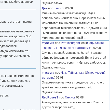
 сия книжка бриллиантом
Оценка: плохо
Дей
про
Таксист
03 08
Мне было очень захватывающе. Идея
понравилась неимоверно. Переживательных
 цель, есть план, нужны
моментов тьма, но они не затянуты и не
перерастают в безнадёжность. Седьмая книга
евательское отношение к
выбивается из общего ряда в лучшую сторону.
ам тайник делал) - 300
Миллиардер, приговорённый
………
 ничего не делает для
mysevra
про
Рот
:
Insurgent
[en] (
Социальная
одготовится.
фантастика
,
Любовная фантастика
) 02 08
ать до максимума, то
Скучнее первой: меньше событий, больше
му. Проблемы были бы
обид, рефлексии и претензий. Если бы с этой
книги начиналась серия, я бы уже забросила.
Оценка: неплохо
mysevra
про
Чиж
:
Тайны льда
(
Исторический
у них один из миллионов
детектив
) 02 08
Г уникален и весь мир
Опереточная чепуха в псевдо-ретро стиле с
и игроков (навык
кучей нелепостей и несуразностей.
Оценка: плохо
уется.
RedRoses3
про
Таксист
01 08
А чем дальше, тем лучше написано. 7 часть
другой "автор" писал? ))