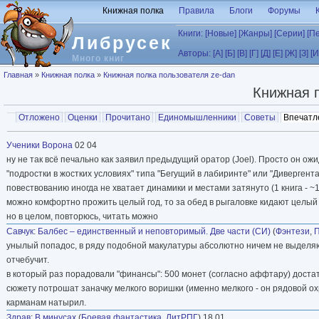
Перейти к основному содержанию
Книжная полка
Правила
Блоги
Форумы
Книги:
[Новые]
[Жанры]
[Серии]
[П
Либрусек
Авторы:
[А]
[Б]
[В]
[Г]
[Д]
[Е]
[Ж]
[З]
[И
Много книг
Вы здесь
Главная
»
Книжная полка
»
Книжная полка пользователя ze-dan
Книжная 
Главные вкладки
Отложено
Оценки
Прочитано
Единомышленники
Советы
Впечатл
Вторичные вкладки
Ученики Ворона
02 04
ну не так всё печально как заявил предыдущий оратор (Joel). Просто он ож
"подростки в жостких условиях" типа "Бегущий в лабиринте" или "Дивергента
повествованию иногда не хватает динамики и местами затянуто (1 книга - ~1
можно комфортно прожить целый год, то за обед в рыгаловке кидают целый 
но в целом, повторюсь, читать можно
Савчук
:
Балбес – единственный и неповторимый. Две части (СИ)
(
Фэнтези
,
унылый попадос, в ряду подобной макулатуры абсолютно ничем не выделяю
отчебучит.
в который раз порадовали "финансы": 500 монет (согласно аффтару) доста
сюжету потрошат заначку мелкого воришки (именно мелкого - он рядовой охр
карманам натырил.
Здрав
:
В минусах
(
Боевая фантастика
,
ЛитРПГ
) 18 01