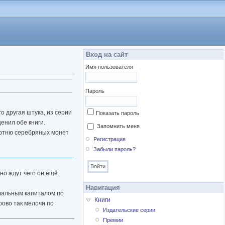
Вход на сайт
Имя пользователя
Пароль
о другая штука, из серии
Показать пароль
ценил обе книги.
Запомнить меня
а сотню серебряных монет
Регистрация
Забыли пароль?
но ждут чего он ещё
Навигация
ачальным капиталом по
Книги
рово так мелочи по
Издательские серии
Премии