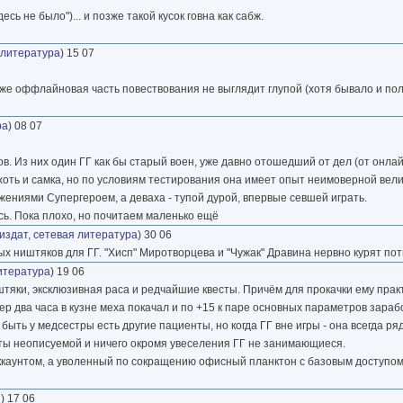
сь не было")... и позже такой кусок говна как сабж.
 литература
) 15 07
же оффлайновая часть повествования не выглядит глупой (хотя бывало и пол
ра
) 08 07
в. Из них один ГГ как бы старый воен, уже давно отошедший от дел (от онлайн
 хоть и самка, но по условиям тестирования она имеет опыт неимоверной велич
ениями Супергероем, а деваха - тупой дурой, впервые севшей играть.
сь. Пока плохо, но почитаем маленько ещё
издат, сетевая литература
) 30 06
 ништяков для ГГ. "Хисп" Миротворцева и "Чужак" Дравина нервно курят пот
итература
) 19 06
тяки, эксклюзивная раса и редчайшие квесты. Причём для прокачки ему прак
ер два часа в кузне меха покачал и по +15 к паре основных параметров зараб
ть у медсестры есть другие пациенты, но когда ГГ вне игры - она всегда ряд
оты неописуемой и ничего окромя увеселения ГГ не занимающиеся.
ккаунтом, а уволенный по сокращению офисный планктон с базовым доступом 
и
) 17 06