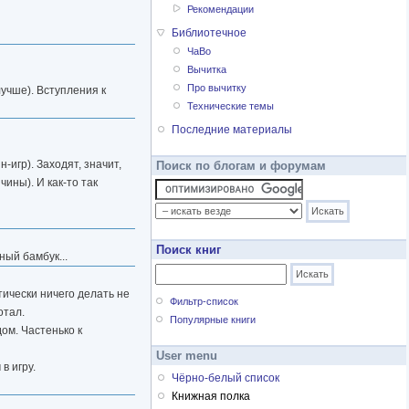
Рекомендации
Библиотечное
ЧаВо
Вычитка
Про вычитку
учше). Вступления к
Технические темы
Последние материалы
-игр). Заходят, значит,
Поиск по блогам и форумам
ины). И как-то так
Поиск книг
ный бамбук...
тически ничего делать не
Фильтр-список
отал.
Популярные книги
ом. Частенько к
User menu
в игру.
Чёрно-белый список
Книжная полка