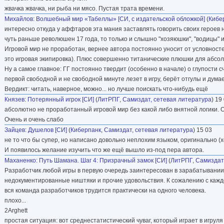
жвачка жвачка, ни рыба ни мясо. Пустая трата времени.
Михайлов
:
Волшебный мир «Табеллы» [СИ, с издательской обложкой]
(
Кибе
интересно откуда у аффтаров эта мания заставлять говорить своих героев 
чуть раньше революшен 17 года, то только и слышно "хозяюшки", "водицы" и 
Игровой мир не проработан, вернее автора постоянно уносит от условностей
это игровая экипировка). Плюс совершенно титанические плюшки для абсолю
Ну а самое главное: ГГ постоянно твердит (особенно в начале) о глупости с
первой свободной и не свободной минуте лезет в игру, берёт отгулы и думае
Вердикт: читать, наверное, можно... но лучше поискать что-нибудь ещё
Князев
:
Потерянный игрок [СИ]
(
ЛитРПГ
,
Самиздат, сетевая литература
) 19
абсолютно не проработанный игровой мир без какой либо внятной логики. О
Очень и очень слабо
Зайцев
:
Душелов [CИ]
(
Киберпанк
,
Самиздат, сетевая литература
) 15 03
не то что бы супер, но написано довольно неплохим языком, оригинально (х
И появилось желание изучить что же ещё вышло из-под пера автора.
Маханенко
:
Путь Шамана. Шаг 4: Призрачный замок [СИ]
(
ЛитРПГ
,
Самиздат
Разработчик любой игры в первую очередь заинтересован в зарабатывании б
недокументированные ништяки и прочие удовольствия. К сожалению с каждо
вся команда разработчиков трудится практически на одного человека.
плохо...
2Arghett
простая ситуация: вот среднестатистический чуваг, который играет в игрул