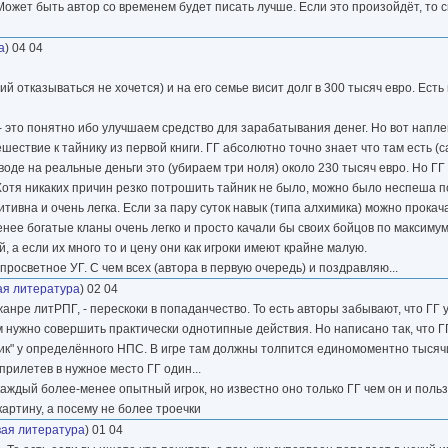
 Может быть автор со временем будет писать лучше. Если это произойдёт, то
а
) 04 04
ий отказываться не хочется) и на его семье висит долг в 300 тысяч евро. Есть
я - это понятно ибо улучшаем средство для зарабатывания денег. Но вот напл
ествие к тайнику из первой книги. ГГ абсолютно точно знает что там есть (с
оде на реальные деньги это (убираем три ноля) около 230 тысяч евро. Но ГГ
. Хотя никаких причин резко потрошить тайник не было, можно было неспеша п
ивна и очень легка. Если за пару суток навык (типа алхимика) можно прокач
енее богатые кланы очень легко и просто качали бы своих бойцов по максиму
, а если их много то и цену они как игроки имеют крайне малую.
росветное УГ. С чем всех (автора в первую очередь) и поздравляю...
ая литература
) 02 04
жанре литРПГ, - перескоки в попаданчество. То есть авторы забывают, что ГГ 
м нужно совершить практически однотипные действия. Но написано так, что Г
мник" у определённого НПС. В игре там должны толпится единомоментно тысяч
прилетев в нужное место ГГ один...
каждый более-менее опытный игрок, но известно оно только ГГ чем он и польз
артину, а посему не более троечки
вая литература
) 01 04