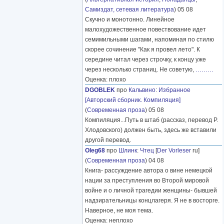
Самиздат, сетевая литература
) 05 08
Скучно и монотонно. Линейное
малохудожественное повествование идет
семимильными шагами, напоминая по стилю
скорее сочинение "Как я провел лето". К
середине читал через строчку, к концу уже
через несколько страниц. Не советую,
………
Оценка: плохо
DGOBLEK
про
Кальвино
:
Избранное
[Авторский сборник. Компиляция]
(
Современная проза
) 05 08
Компиляция...Путь в штаб (рассказ, перевод Р.
Хлодовского) должен быть, здесь же вставили
другой перевод.
Oleg68
про
Шлинк
:
Чтец
[
Der Vorleser
ru]
(
Современная проза
) 04 08
Книга- рассуждение автора о вине немецкой
нации за преступления во Второй мировой
войне и о личной трагедии женщины- бывшей
надзирательницы концлагеря. Я не в восторге.
Наверное, не моя тема.
Оценка: неплохо