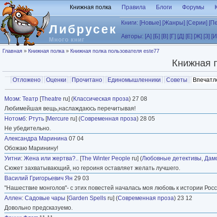
Перейти к основному содержанию
Книжная полка
Правила
Блоги
Форумы
Книги:
[Новые]
[Жанры]
[Серии]
[П
Либрусек
Авторы:
[А]
[Б]
[В]
[Г]
[Д]
[Е]
[Ж]
[З]
[И
Много книг
Вы здесь
Главная
»
Книжная полка
»
Книжная полка пользователя este77
Книжная 
Главные вкладки
Отложено
Оценки
Прочитано
Единомышленники
Советы
Впечатл
Вторичные вкладки
Моэм
:
Театр
[
Theatre
ru] (
Классическая проза
) 27 08
Любимейшая вещь,наслаждаюсь перечитывая!
Нотомб
:
Ртуть
[
Mercure
ru] (
Современная проза
) 28 05
Не убедительно.
Александра Маринина
07 04
Обожаю Маринину!
Уитни
:
Жена или жертва?..
[
The Winter People
ru] (
Любовные детективы
,
Дам
Сюжет захватывающий, но героиня оставляет желать лучшего.
Василий Григорьевич Ян
29 03
"Нашествие монголов"- с этих повестей началась моя любовь к истории Рос
Аллен
:
Садовые чары
[
Garden Spells
ru] (
Современная проза
) 23 12
Довольно предсказуемо.