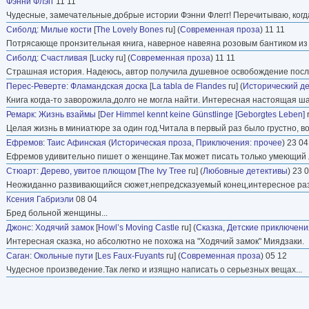
Фэнни Флэгг
11 11
Чудесные, замечательные,добрые истории Фэнни Флегг! Перечитываю, когда
Сиболд
:
Милые кости
[
The Lovely Bones
ru] (
Современная проза
) 11 11
Потрясающе пронзительная книга, наверное навеяна розовым бантиком из 
Сиболд
:
Счастливая
[
Lucky
ru] (
Современная проза
) 11 11
Страшная история. Надеюсь, автор получила душевное освобождение после
Перес-Реверте
:
Фламандская доска
[
La tabla de Flandes
ru] (
Исторический де
Книга когда-то заворожила,долго не могла найти. Интересная настоящая ша
Ремарк
:
Жизнь взаймы
[
Der Himmel kennt keine Günstlinge [Geborgtes Leben]
r
Целая жизнь в миниатюре за один год.Читала в первый раз было грустно, во
Ефремов
:
Таис Афинская
(
Историческая проза
,
Приключения: прочее
) 23 04
Ефремов удивительно пишет о женщине.Так может писать только умеющий 
Стюарт
:
Дерево, увитое плющом
[
The Ivy Tree
ru] (
Любовные детективы
) 23 
Неожиданно развивающийся сюжет,непредсказуемый конец,интересное раз
Ксения Габриэли
08 04
Бред больной женщины...
Джонс
:
Ходячий замок
[
Howl’s Moving Castle
ru] (
Сказка
,
Детские приключени
Интересная сказка, но абсолютно не похожа на "Ходячий замок" Миядзаки.
Саган
:
Окольные пути
[
Les Faux-Fuyants
ru] (
Современная проза
) 05 12
Чудесное произведение.Так легко и изящно написать о серьезных вещах...