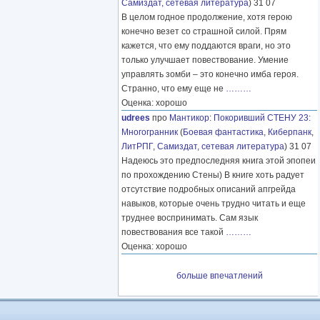
Самиздат, сетевая литература
) 31 07
В целом годное продолжение, хотя герою
конечно везет со страшной силой. Прям
кажется, что ему поддаются враги, но это
только улучшает повествование. Умение
управлять зомби – это конечно имба героя.
Странно, что ему еще не
………
Оценка: хорошо
udrees
про
Мантикор
:
Покоривший СТЕНУ 23:
Многогранник
(
Боевая фантастика
,
Киберпанк
,
ЛитРПГ
,
Самиздат, сетевая литература
) 31 07
Надеюсь это предпоследняя книга этой эпопеи
по прохождению Стены) В книге хоть радует
отсутствие подробных описаний апгрейда
навыков, которые очень трудно читать и еще
труднее воспринимать. Сам язык
повествования все такой
………
Оценка: хорошо
больше впечатлений