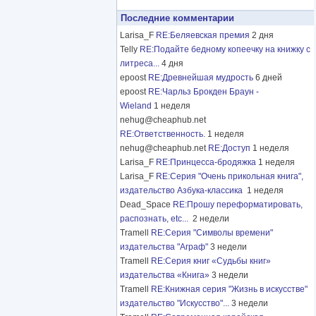
Последние комментарии
Larisa_F
RE:Беляевская премия
2 дня
Telly
RE:Подайте бедному копеечку на книжку с
литреса...
4 дня
epoost
RE:Древнейшая мудрость
6 дней
epoost
RE:Чарльз Брокден Браун -
Wieland
1 неделя
nehug@cheaphub.net
RE:Ответственность.
1 неделя
nehug@cheaphub.net
RE:Доступ
1 неделя
Larisa_F
RE:Принцесса-бродяжка
1 неделя
Larisa_F
RE:Серия "Очень прикольная книга",
издательство Азбука-классика
1 неделя
Dead_Space
RE:Прошу переформатировать,
распознать, etc...
2 недели
Tramell
RE:Серия "Символы времени"
издательства "Аграф"
3 недели
Tramell
RE:Серия книг «Судьбы книг»
издательства «Книга»
3 недели
Tramell
RE:Книжная серия "Жизнь в искусстве"
издательство "Искусство"...
3 недели