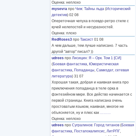
Оценка: неплохо
mysevra
про
Чиж
:
Тайны льда
(
Исторический
детектив
) 02 08
Опереточная чепуха в псевдо-ретро стиле с
кучей нелепостей и несуразностей.
Оценка: плохо
RedRoses3
про
Таксист
01 08
А чем дальше, тем лучше написано. 7 часть
другой "автор" писал? ))
udrees
про
Лисицин
:
Я – Орк. Том 1 [СИ]
(
Боевая фантастика
,
Юмористическая
фантастика
,
Попаданцы
,
Самиздат, сетевая
литература
) 31 07
Хорошая такая, добрая и наивная книга про
приключения попаданца в теле орка в
фэнтезийном мире. Все действо начинается с
первой страницы. Книга написана очень
простоватым языком, наивная, многое не
объясняется, ну и плюс как
………
Оценка: неплохо
udrees
про
Сугралинов
:
Город титанов
(
Боевая
фантастика
,
Постапокалипсис
,
ЛитРПГ
,