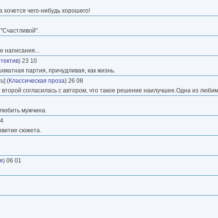
 хочется чего-нибудь хорошего!
"Счастливой".
 написания...
тектив
) 23 10
хматная партия, причудливая, как жизнь.
u] (
Классическая проза
) 26 08
 второй согласилась с автором, что такое решение наилучшее.Одна из любимы
любить мужчина.
04
витие сюжета.
я
) 06 01