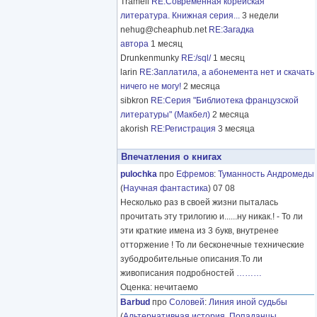
Tramell
RE:Современная корейская
литература. Книжная серия...
3 недели
nehug@cheaphub.net
RE:Загадка
автора
1 месяц
Drunkenmunky
RE:/sql/
1 месяц
larin
RE:Заплатила, а абонемента нет и скачать
ничего не могу!
2 месяца
sibkron
RE:Серия "Библиотека французской
литературы" (Макбел)
2 месяца
akorish
RE:Регистрация
3 месяца
Впечатления о книгах
pulochka
про
Ефремов
:
Туманность Андромеды
(
Научная фантастика
) 07 08
Несколько раз в своей жизни пыталась
прочитать эту трилогию и......ну никак.! - То ли
эти краткие имена из 3 букв, внутренее
отторжение ! То ли бесконечные технические
зубодробительные описания.То ли
живописания подробностей
………
Оценка: нечитаемо
Barbud
про
Соловей
:
Линия иной судьбы
(
Альтернативная история
,
Попаданцы
,