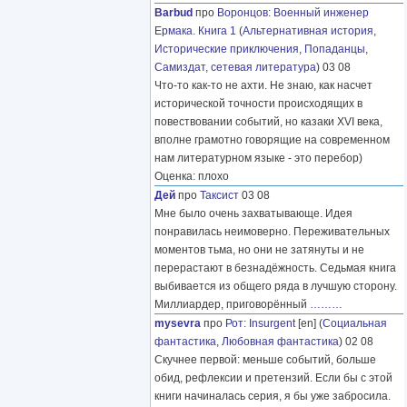
Barbud
про
Воронцов
:
Военный инженер
Ермака. Книга 1
(
Альтернативная история
,
Исторические приключения
,
Попаданцы
,
Самиздат, сетевая литература
) 03 08
Что-то как-то не ахти. Не знаю, как насчет
исторической точности происходящих в
повествовании событий, но казаки XVI века,
вполне грамотно говорящие на современном
нам литературном языке - это перебор)
Оценка: плохо
Дей
про
Таксист
03 08
Мне было очень захватывающе. Идея
понравилась неимоверно. Переживательных
моментов тьма, но они не затянуты и не
перерастают в безнадёжность. Седьмая книга
выбивается из общего ряда в лучшую сторону.
Миллиардер, приговорённый
………
mysevra
про
Рот
:
Insurgent
[en] (
Социальная
фантастика
,
Любовная фантастика
) 02 08
Скучнее первой: меньше событий, больше
обид, рефлексии и претензий. Если бы с этой
книги начиналась серия, я бы уже забросила.