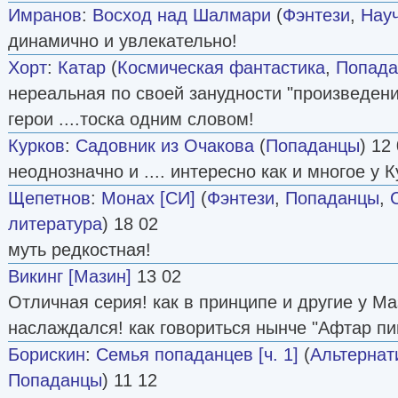
Имранов
:
Восход над Шалмари
(
Фэнтези
,
Нау
динамично и увлекательно!
Хорт
:
Катар
(
Космическая фантастика
,
Попад
нереальная по своей занудности "произведени
герои ....тоска одним словом!
Курков
:
Садовник из Очакова
(
Попаданцы
) 12
неоднозначно и .... интересно как и многое у К
Щепетнов
:
Монах [СИ]
(
Фэнтези
,
Попаданцы
,
литература
) 18 02
муть редкостная!
Викинг [Мазин]
13 02
Отличная серия! как в принципе и другие у Ма
наслаждался! как говориться нынче "Афтар пи
Борискин
:
Cемья попаданцев [ч. 1]
(
Альтернат
Попаданцы
) 11 12