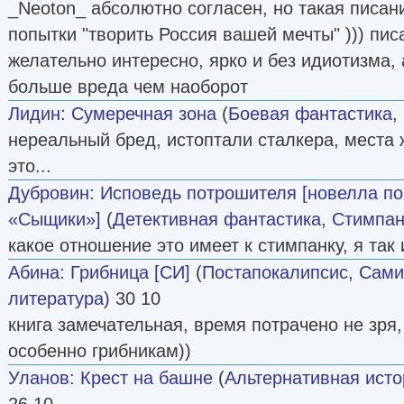
_Neoton_ абсолютно согласен, но такая писани
попытки "творить Россия вашей мечты" ))) пис
желательно интересно, ярко и без идиотизма, 
больше вреда чем наоборот
Лидин
:
Сумеречная зона
(
Боевая фантастика
,
нереальный бред, истоптали сталкера, места жи
это...
Дубровин
:
Исповедь потрошителя [новелла по
«Сыщики»]
(
Детективная фантастика
,
Стимпан
какое отношение это имеет к стимпанку, я так 
Абина
:
Грибница [СИ]
(
Постапокалипсис
,
Сами
литература
) 30 10
книга замечательная, время потрачено не зря,
особенно грибникам))
Уланов
:
Крест на башне
(
Альтернативная исто
26 10