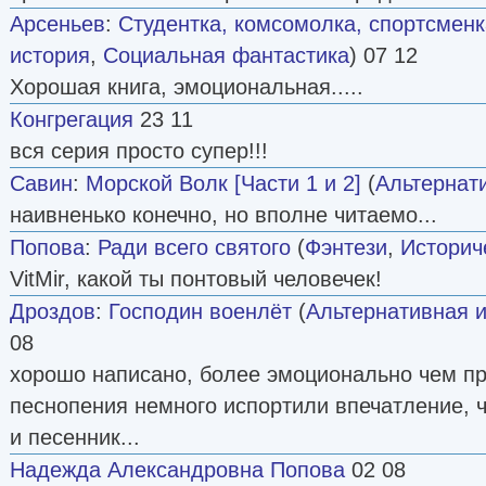
Арсеньев
:
Студентка, комсомолка, спортсменк
история
,
Социальная фантастика
) 07 12
Хорошая книга, эмоциональная.....
Конгрегация
23 11
вся серия просто супер!!!
Савин
:
Морской Волк [Части 1 и 2]
(
Альтернат
наивненько конечно, но вполне читаемо...
Попова
:
Ради всего святого
(
Фэнтези
,
Историч
VitMir, какой ты понтовый человечек!
Дроздов
:
Господин военлёт
(
Альтернативная 
08
хорошо написано, более эмоционально чем пр
песнопения немного испортили впечатление, чт
и песенник...
Надежда Александровна Попова
02 08