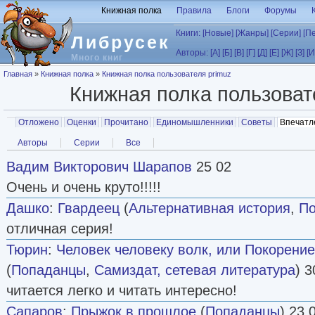
Перейти к основному содержанию
Книжная полка
Правила
Блоги
Форумы
Книги:
[Новые]
[Жанры]
[Серии]
[П
Либрусек
Авторы:
[А]
[Б]
[В]
[Г]
[Д]
[Е]
[Ж]
[З]
[И
Много книг
Вы здесь
Главная
»
Книжная полка
»
Книжная полка пользователя primuz
Книжная полка пользова
Главные вкладки
Отложено
Оценки
Прочитано
Единомышленники
Советы
Впечатл
Вторичные вкладки
Авторы
Серии
Все
Вадим Викторович Шарапов
25 02
Очень и очень круто!!!!!
Дашко
:
Гвардеец
(
Альтернативная история
,
П
отличная серия!
Тюрин
:
Человек человеку волк, или Покорение
(
Попаданцы
,
Самиздат, сетевая литература
) 3
читается легко и читать интересно!
Сапаров
:
Прыжок в прошлое
(
Попаданцы
) 23 