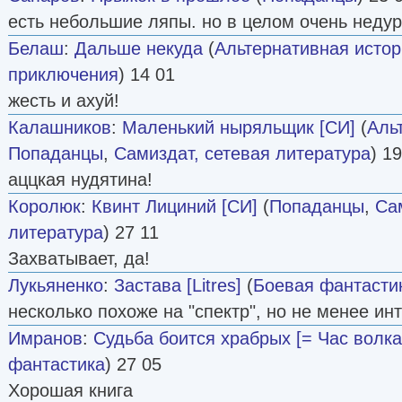
есть небольшие ляпы. но в целом очень неду
Белаш
:
Дальше некуда
(
Альтернативная исто
приключения
) 14 01
жесть и ахуй!
Калашников
:
Маленький ныряльщик [СИ]
(
Аль
Попаданцы
,
Самиздат, сетевая литература
) 1
аццкая нудятина!
Королюк
:
Квинт Лициний [СИ]
(
Попаданцы
,
Са
литература
) 27 11
Захватывает, да!
Лукьяненко
:
Застава [Litres]
(
Боевая фантасти
несколько похоже на "спектр", но не менее ин
Имранов
:
Судьба боится храбрых [= Час волка
фантастика
) 27 05
Хорошая книга