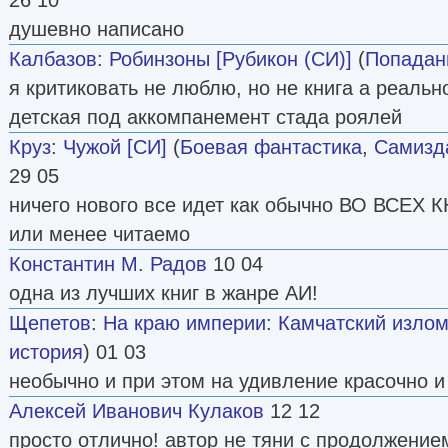
душевно написано
Калбазов
:
Робинзоны [Рубикон (СИ)]
(
Попадан
я критиковать не люблю, но не книга а реальн
детская под аккомпанемент стада роялей
Круз
:
Чужой [СИ]
(
Боевая фантастика
,
Самизда
29 05
ничего нового все идет как обычно ВО ВСЕХ 
или менее читаемо
Константин М. Радов
10 04
одна из лучших книг в жанре АИ!
Щепетов
:
На краю империи: Камчатский изло
история
) 01 03
необычно и при этом на удивление красочно и
Алексей Иванович Кулаков
12 12
просто отлично! автор не тяни с продолжение