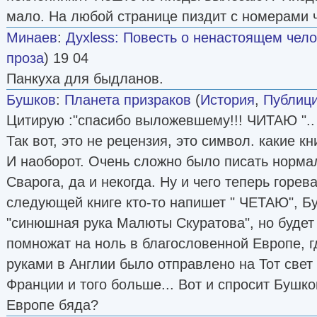
мало. На любой странице пиздит с номерами ч
Минаев
:
Духless: Повесть о ненастоящем чел
проза
) 19 04
Панкуха для быдланов.
Бушков
:
Планета призраков
(
История
,
Публици
Цитирую :"спасибо выложевшему!!! ЧИТАЮ "..
Так вот, это не рецензия, это символ. какие кн
И наоборот. Очень сложно было писать норм
Сварога, да и некогда. Ну и чего теперь горева
следующей книге кто-то напишет " ЧЕТАЮ", Бу
"синюшная рука Малюты Скуратова", но будет
помножат на ноль в благословенной Европе, 
руками в Англии было отправлено на Тот свет 
Франции и того больше... Вот и спросит Бушков
Европе бяда?