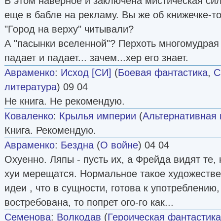
В этом наверное и заключена мистическая сил
еще в бабле на рекламу. Вы же об книжечке-то
"Город на верху" читывали?
А "пасынки вселенной"? Перхоть многомудрая
падает и падает... зачем...хер его знает.
Авраменко
:
Исход [СИ]
(
Боевая фантастика
,
С
литература
) 09 04
Не книга. Не рекомендую.
Коваленко
:
Крылья империи
(
Альтернативная 
Книга. Рекомендую.
Авраменко
:
Бездна
(
О войне
) 04 04
Охуенно. Ляпы - пусть их, а Фрейда видят те,
хуи мерещатся. Нормальное такое художеств
идеи , что в сущности, готова к употреблению,
востребована, то попрет ого-го как...
Семенова
:
Волкодав
(
Героическая фантастика