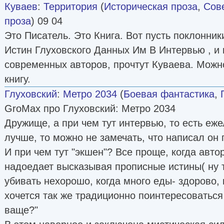
Куваев
:
Территория
(
Историческая проза
,
Сов
проза
) 09 04
Это Писатель. Это Книга. Вот пусть поклонни
Истин Глуховского Данных Им В Интервью , и
современных авторов, прочтут Куваева. Можн
книгу.
Глуховский
:
Метро 2034
(
Боевая фантастика
,
GroMax про Глуховский: Метро 2034
Дружище, а при чем тут интервью, то есть еже
лучше, то можно не замечать, что написал о
И при чем тут "экшен"? Все проще, когда авто
надоедает высказывая прописные истины( ну 
убивать нехорошо, когда много еды- здорово, 
хочется так же традиционно поинтересоваться у
ваще?"