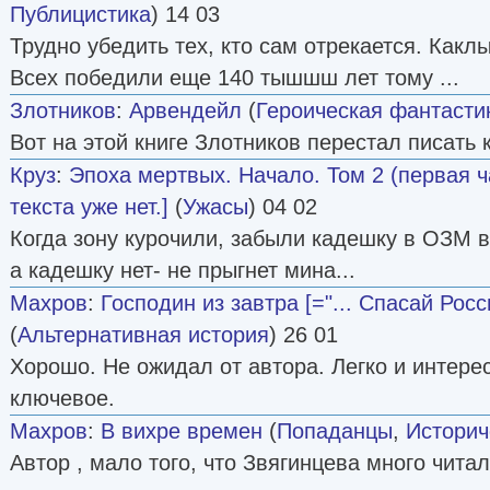
Публицистика
) 14 03
Трудно убедить тех, кто сам отрекается. Каклы
Всех победили еще 140 тышшш лет тому ...
Злотников
:
Арвендейл
(
Героическая фантасти
Вот на этой книге Злотников перестал писать к
Круз
:
Эпоха мертвых. Начало. Том 2 (первая ча
текста уже нет.]
(
Ужасы
) 04 02
Когда зону курочили, забыли кадешку в ОЗМ в
а кадешку нет- не прыгнет мина...
Махров
:
Господин из завтра [="... Спасай Рос
(
Альтернативная история
) 26 01
Хорошо. Не ожидал от автора. Легко и интерес
ключевое.
Махров
:
В вихре времен
(
Попаданцы
,
Историч
Автор , мало того, что Звягинцева много читал