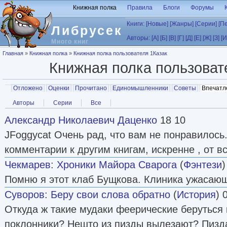
Перейти к основному содержанию
Книжная полка
Правила
Блоги
Форумы
Книги:
[Новые]
[Жанры]
[Серии]
[П
Либрусек
Авторы:
[А]
[Б]
[В]
[Г]
[Д]
[Е]
[Ж]
[З]
[И
Много книг
Вы здесь
Главная
»
Книжная полка
»
Книжная полка пользователя 1Казак
Книжная полка пользова
Главные вкладки
Отложено
Оценки
Прочитано
Единомышленники
Советы
Впечатл
Вторичные вкладки
Авторы
Серии
Все
Александр Николаевич Даценко
18 10
JFoggycat Очень рад, что вам не понравилось
комментарии к другим книгам, искренне , от вс
Чекмарев
:
Хроники Майора Сварога
(
Фэнтези
)
Помню я этот клаб Бущкова. Клиника ужасаю
Суворов
:
Беру свои слова обратно
(
История
) 
Откуда ж такие мудаки феерические беруться к
поклонники? Нешто из пизды вылезают? Пизд