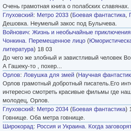
Очень грамотная книга о полабских славянах.
Глуховский
:
Метро 2033
(
Боевая фантастика
,
Дешовка. Неумелый закос под Булычева.
Войнович
:
Жизнь и необычайные приключения
Чонкина. Перемещенное лицо
(
Юмористическа
литература
) 18 03
До чего же злобный и завистливый человек Во
А Гашеку-то , похер...
Орлов
:
Ловушка для змей
(
Научная фантасти
Орлов грамотный добротный писатель.Его инте
интересно смотреть красивые фильмы где на
молодец, Орлов.
Глуховский
:
Метро 2034
(
Боевая фантастика
) 
Говнище. Оба метра говнище.
Широкорад
:
Россия и Украина. Когда заговор