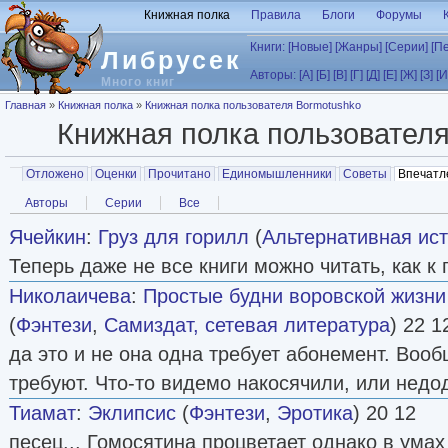
Перейти к основному содержанию
Книжная полка
Правила
Блоги
Форумы
Книги:
[Новые]
[Жанры]
[Серии]
[П
Либрусек
Авторы:
[А]
[Б]
[В]
[Г]
[Д]
[Е]
[Ж]
[З]
[И
Много книг
Вы здесь
Главная
»
Книжная полка
»
Книжная полка пользователя Bormotushko
Книжная полка пользовател
Главные вкладки
Отложено
Оценки
Прочитано
Единомышленники
Советы
Впечатл
Вторичные вкладки
Авторы
Серии
Все
Ячейкин
:
Груз для горилл
(
Альтернативная ис
Теперь даже не все книги можно читать, как к п
Николаичева
:
Простые будни воровской жизни
(
Фэнтези
,
Самиздат, сетевая литература
) 22 1
да это и не она одна требует абонемент. Вооб
требуют. Что-то видемо накосячили, или недо
Тиамат
:
Эклипсис
(
Фэнтези
,
Эротика
) 20 12
песец... Гомосятина процветает однако в ума