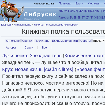
Перейти к основному содержанию
Книжная полка
Правила
Блоги
Форумы
Книги:
[Новые]
[Жанры]
[Серии]
[П
Либрусек
Авторы:
[А]
[Б]
[В]
[Г]
[Д]
[Е]
[Ж]
[З]
[И
Много книг
Вы здесь
Главная
»
Книжная полка
»
Книжная полка пользователя suponix
Книжная полка пользоват
Главные вкладки
Отложено
Оценки
Прочитано
Единомышленники
Советы
Впечатл
Вторичные вкладки
Авторы
Серии
Все
Лукьяненко
:
Звёздная тень
(
Космическая фант
Звездная тень — лучшее что я вообще читал и
Круз
:
Новая жизнь [файл с litres]
(
Боевая фант
Прочитал первую книгу и сейчас залез за пои
Написано неплохо, местами интересно! Но на 
действий!!! Я зачастую перелистываю страниц
за страницей, чтобы уйти от скучного куска в
ничего не происходит. Я скачаю вторую, посмот