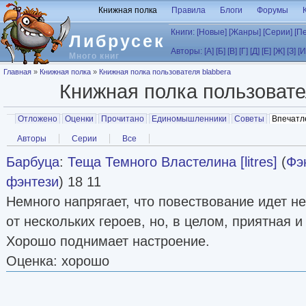
Перейти к основному содержанию
Книжная полка
Правила
Блоги
Форумы
Книги:
[Новые]
[Жанры]
[Серии]
[П
Либрусек
Авторы:
[А]
[Б]
[В]
[Г]
[Д]
[Е]
[Ж]
[З]
[И
Много книг
Вы здесь
Главная
»
Книжная полка
»
Книжная полка пользователя blabbera
Книжная полка пользоват
Главные вкладки
Отложено
Оценки
Прочитано
Единомышленники
Советы
Впечатл
Вторичные вкладки
Авторы
Серии
Все
Барбуца
:
Теща Темного Властелина [litres]
(
Фэ
фэнтези
) 18 11
Немного напрягает, что повествование идет не
от нескольких героев, но, в целом, приятная 
Хорошо поднимает настроение.
Оценка: хорошо