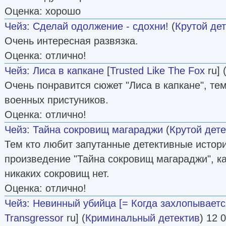
Оценка: хорошо
Чейз
:
Сделай одолжение - сдохни!
(
Крутой де
Очень интересная развязка.
Оценка: отлично!
Чейз
:
Лиса в капкане
[
Trusted Like The Fox
ru] 
Очень понравится сюжет "Лиса в капкане", те
военных пристуников.
Оценка: отлично!
Чейз
:
Тайна сокровищ магараджи
(
Крутой дете
Тем кто любит запутанные детективные истор
произведение "Тайна сокровищ магараджи", как
никаких сокровищ нет.
Оценка: отлично!
Чейз
:
Невинный убийца [= Когда захлопываетс
Transgressor
ru] (
Криминальный детектив
) 12 