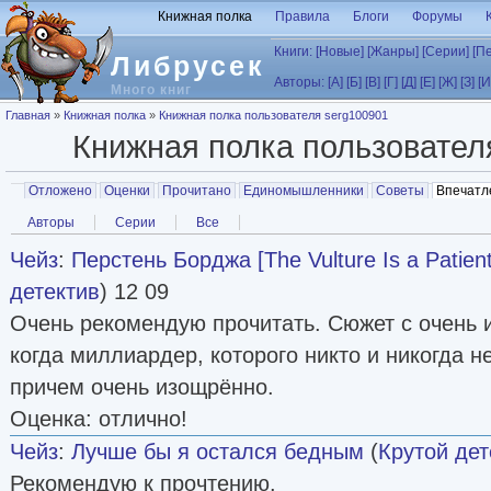
Перейти к основному содержанию
Книжная полка
Правила
Блоги
Форумы
Книги:
[Новые]
[Жанры]
[Серии]
[П
Либрусек
Авторы:
[А]
[Б]
[В]
[Г]
[Д]
[Е]
[Ж]
[З]
[И
Много книг
Вы здесь
Главная
»
Книжная полка
»
Книжная полка пользователя serg100901
Книжная полка пользовате
Главные вкладки
Отложено
Оценки
Прочитано
Единомышленники
Советы
Впечатл
Вторичные вкладки
Авторы
Серии
Все
Чейз
:
Перстень Борджа [The Vulture Is a Patient
детектив
) 12 09
Очень рекомендую прочитать. Сюжет с очень 
когда миллиардер, которого никто и никогда н
причем очень изощрённо.
Оценка: отлично!
Чейз
:
Лучше бы я остался бедным
(
Крутой дет
Рекомендую к прочтению.