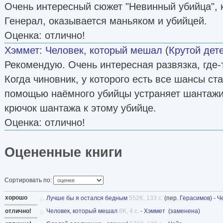
Очень интересный сюжет "Невинный убийца", 
Генерал, оказывается маньяком и убийцей.
Оценка: отлично!
Хэммет
:
Человек, который мешал
(
Крутой дет
Рекомендую. Очень интересная развязка, где-
Когда чиновник, у которого есть все шансы ст
помощью наёмного убийцы устраняет шантажис
крючок шантажа к этому убийце.
Оценка: отлично!
Оцененные книги
Сортировать по:
хорошо
Лучше бы я остался бедным
552K, 133 с.
(пер.
Герасимов
) -
Ч
отлично!
Человек, который мешал
8K, 4 с.
-
Хэммет
(заменена)