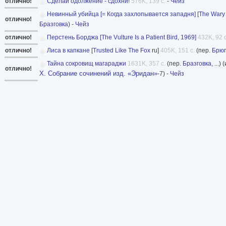
отлично!
Сделай одолжение - сдохни!
576K, 139 с.
-
Чейз
Невинный убийца [= Когда захлопывается западня]
[
The Wary
отлично!
Бразговка
) -
Чейз
отлично!
Перстень Борджа [The Vulture Is a Patient Bird, 1969]
432K, 92 с
отлично!
Лиса в капкане
[
Trusted Like The Fox
ru]
405K, 151 с.
(пер.
Брюг
Тайна сокровищ магараджи
1631K, 357 с.
(пер.
Бразговка
, ...)
отлично!
Х. Собрание сочинений изд. «Эридан»
-7) -
Чейз