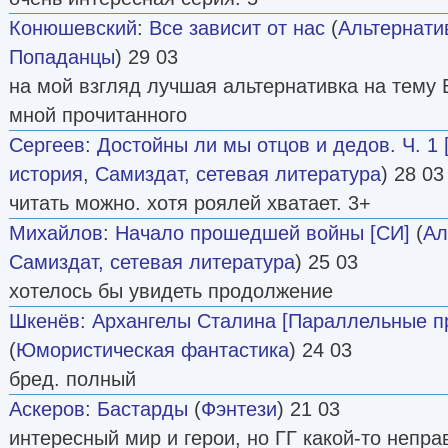
Конюшевский
:
Все зависит от нас
(
Альтернати
Попаданцы
) 29 03
на мой взгляд лучшая альтернативка на тему 
мной прочитанного
Сергеев
:
Достойны ли мы отцов и дедов. Ч. 1 
история
,
Самиздат, сетевая литература
) 28 03
читать можно. хотя роялей хватает. 3+
Михайлов
:
Начало прошедшей войны [СИ]
(
Ал
Самиздат, сетевая литература
) 25 03
хотелось бы увидеть продолжение
Шкенёв
:
Архангелы Сталина [Параллельные п
(
Юмористическая фантастика
) 24 03
бред. полный
Аскеров
:
Бастарды
(
Фэнтези
) 21 03
интересный мир и герои, но ГГ какой-то непра