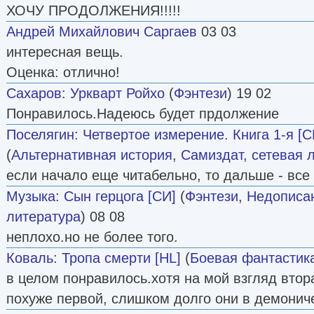
ХОЧУ ПРОДОЛЖЕНИЯ!!!!!
Андрей Михайлович Саргаев
03 03
интересная вещь.
Оценка: отлично!
Сахаров
:
Уркварт Ройхо
(
Фэнтези
) 19 02
Понравилось.Надеюсь будет прдолжение
Поселягин
:
Четвертое измерение. Книга 1-я [С
(
Альтернативная история
,
Самиздат, сетевая 
если начало еще читабельно, то дальше - все
Музыка
:
Сын герцога [СИ]
(
Фэнтези
,
Недописа
литература
) 08 08
неплохо.но не более того.
Коваль
:
Тропа смерти [HL]
(
Боевая фантастик
в целом понравилось.хотя на мой взгляд втор
похуже первой, слишком долго они в демонич