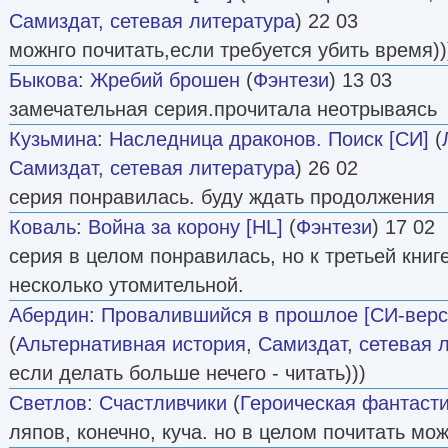
Самиздат, сетевая литература
) 22 03
можнго почитать,если требуется убить время))
Быкова
:
Жребий брошен
(
Фэнтези
) 13 03
замечательная серия.прочитала неотрываясь
Кузьмина
:
Наследница драконов. Поиск [СИ]
(
Самиздат, сетевая литература
) 26 02
cерия понравилась. буду ждать продолжения
Коваль
:
Война за корону [HL]
(
Фэнтези
) 17 02
серия в целом понравилась, но к третьей книг
несколько утомительной.
Абердин
:
Провалившийся в прошлое [СИ-верс
(
Альтернативная история
,
Самиздат, сетевая 
если делать больше нечего - читать)))
Светлов
:
Счастливчики
(
Героическая фантаст
ляпов, конечно, куча. но в целом почитать мо