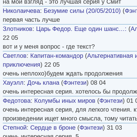
на мой взгляд - это лучшая серия у Смит
Николаичева
:
Безумие силы (20/05/2010)
(
Фэн
первая часть лучше
Злотников
:
Царь Федор. Еще один шанс…:
(
Ал
22 05
вот и у меня вопрос - где текст?
Светлов
:
Капитан-командор
(
Альтернативная 
приключения
) 22 05
очень неплохо)будем ждать продолжения
Хауэлл
:
Дочь клана
(
Фэнтези
) 08 04
очень интересная серия. хотелось бы продол
Федотова
:
Колумбы иных миров
(
Фэнтези
) 01 
очень интересная серия, для легкого чтения. 
произведении ищет много смысла, тому читать
Степной
:
Сердце в броне
(
Фэнтези
) 31 03
очень интересная серия. 5