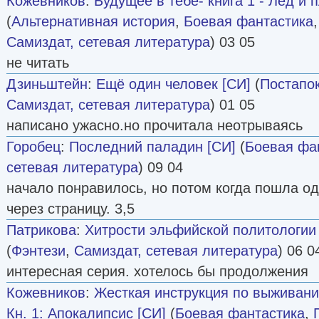
Кожевников
:
Будущее в тебе- книга 1 - Лёд и 
(
Альтернативная история
,
Боевая фантастика
Самиздат, сетевая литература
) 03 05
не читать
Дзиньштейн
:
Ещё один человек [СИ]
(
Постапо
Самиздат, сетевая литература
) 01 05
написано ужасно.но прочитала неотрываясь
Горобец
:
Последний паладин [СИ]
(
Боевая фа
сетевая литература
) 09 04
начало понравилось, но потом когда пошла од
через страницу. 3,5
Патрикова
:
Хитрости эльфийской политологии 
(
Фэнтези
,
Самиздат, сетевая литература
) 06 0
интересная серия. хотелось бы продолжения
Кожевников
:
Жесткая инструкция по выживани
Кн. 1: Апокалипсис [СИ]
(
Боевая фантастика
,