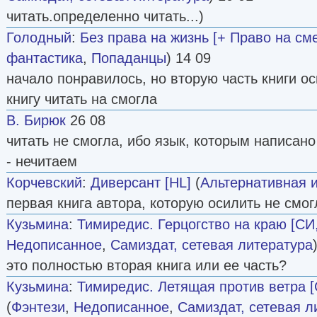
читать.определенно читать...)
Голодный
:
Без права на жизнь [+ Право на см
фантастика
,
Попаданцы
) 14 09
начало понравилось, но вторую часть книги о
книгу читать на смогла
В. Бирюк
26 08
читать не смогла, ибо язык, которым написан
- нечитаем
Корчевский
:
Диверсант [HL]
(
Альтернативная 
первая книга автора, которую осилить не смог
Кузьмина
:
Тимиредис. Герцогство на краю [СИ
Недописанное
,
Самиздат, сетевая литература
это полностью вторая книга или ее часть?
Кузьмина
:
Тимиредис. Летящая против ветра [
(
Фэнтези
,
Недописанное
,
Самиздат, сетевая л