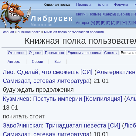
Перейти к основному содержанию
Книжная полка
Правила
Блоги
Форумы
Книги:
[Новые]
[Жанры]
[Серии]
[П
Либрусек
Авторы:
[А]
[Б]
[В]
[Г]
[Д]
[Е]
[Ж]
[З]
[И
Много книг
Вы здесь
Главная
»
Книжная полка
»
Книжная полка пользователя naaddiinn
Книжная полка пользоват
Главные вкладки
Отложено
Оценки
Прочитано
Единомышленники
Советы
Впечатл
Вторичные вкладки
Авторы
Серии
Все
Лео
:
Сделай, что сможешь [СИ]
(
Альтернативн
Самиздат, сетевая литература
) 21 01
буду ждать продолжения
Кузмичев
:
Поступь империи [Компиляция]
(
Аль
13 01
почитать стоит
Завойчинская
:
Тринадцатая невеста [СИ]
(
Люб
Самиздат, сетевая литература
) 10 01