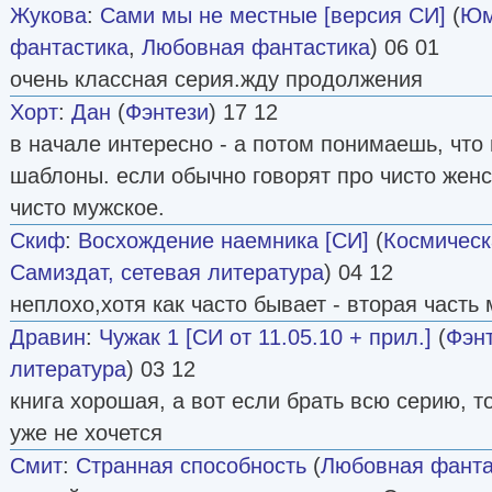
Жукова
:
Сами мы не местные [версия СИ]
(
Юм
фантастика
,
Любовная фантастика
) 06 01
очень классная серия.жду продолжения
Хорт
:
Дан
(
Фэнтези
) 17 12
в начале интересно - а потом понимаешь, что
шаблоны. если обычно говорят про чисто женск
чисто мужское.
Скиф
:
Восхождение наемника [СИ]
(
Космическ
Самиздат, сетевая литература
) 04 12
неплохо,хотя как часто бывает - вторая часть
Дравин
:
Чужак 1 [СИ от 11.05.10 + прил.]
(
Фэн
литература
) 03 12
книга хорошая, а вот если брать всю серию, то
уже не хочется
Смит
:
Странная способность
(
Любовная фанта