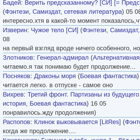
Бадей
:
Верить предсказанному? [СИ] [= Предс
(
Фэнтези
,
Самиздат, сетевая литература
) 05 0
интересно.хтя в какой-то момент показалось,ч
Изверин
:
Чужое тело [СИ]
(
Фэнтези
,
Самиздат,
08
на первый взгляд вроде ничего особенного, но
Злотников
:
Генерал-адмирал
(
Альтернативная
читаемо.я так понимаю будет продолжение...
Посняков
:
Драконы моря
(
Боевая фантастика
)
читается легко. в отпуске - самое оно
Вихрев
:
Третий фронт. Партизаны из будущего
история
,
Боевая фантастика
) 16 05
понравилось.жду продолжения)
Распопов
:
Клинок выковывается [LitRes]
(
Фэнт
когда же продолжение....