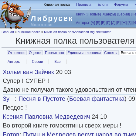
Перейти к основному содержанию
Книжная полка
Правила
Блоги
Форумы
Книги:
[Новые]
[Жанры]
[Серии]
[П
Либрусек
Авторы:
[А]
[Б]
[В]
[Г]
[Д]
[Е]
[Ж]
[З]
[И
Много книг
Вы здесь
Главная
»
Книжная полка
»
Книжная полка пользователя BigPikeHunter
Книжная полка пользовател
Главные вкладки
Отложено
Оценки
Прочитано
Единомышленники
Советы
Впечатл
Вторичные вкладки
Авторы
Серии
Все
Хольм ван Зайчик
20 03
Супер ! СУПЕР !
Давно не получал такого удовольствия от чтен
Зу
:
Песня в Пустоте
(
Боевая фантастика
) 09
Песдос !
Ксения Павловна Медведевич
24 10
Во второй книге гомосятины сверх меры !
Ботов
:
Путин и Медведев ведут народ во тьму.