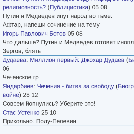
религиозность?
(
Публицистика
) 05 08
Путин и Медведев ипут народ во тьме.
Афтар, напеши сочинение на тему
Игорь Павлович Ботов
05 08
Что дальше? Путин и Медведев готовят иноп
Зергов, блять
Дудаева
:
Миллион первый: Джохар Дудаев
(
Б
06
Чеченское гр
Яндарбиев
:
Чечения - битва за свободу
(
Биог
войне
) 28 12
Совсем йопнулись? Уберите это!
Стас Устенко
25 10
Прикольно. Полу-Пелевин