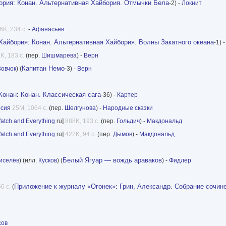
ория
:
Конан. Альтернативная Хайбория. Отмычки Бела
-2) -
Локнит
6K, 234 с.
-
Афанасьев
 Хайбория
:
Конан. Альтернативная Хайбория. Волны Закатного океана
-1) 
K, 183 с.
(пер.
Шишмарева
) -
Верн
Капитан Немо
Вовчок
) (
-3) -
Верн
Конан
:
Конан. Классическая сага
-36) -
Картер
рсия
25M, 1064 с.
(пер.
Шелгунова
) -
Народные сказки
Watch and Everything
ru]
888K, 193 с.
(пер.
Гольдич
) -
Макдональд
Watch and Everything
ru]
422K, 94 с.
(пер.
Дымов
) -
Макдональд
Белый Ягуар — вождь араваков
иселёв
) (илл.
Кусков
) (
) -
Фидлер
Приложение к журналу «Огонек»
:
Грин, Александр. Собрание сочине
6 с.
(
сов