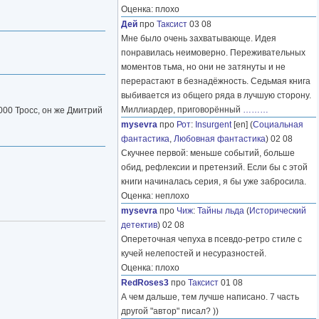
Оценка: плохо
Дей
про
Таксист
03 08
Мне было очень захватывающе. Идея
понравилась неимоверно. Переживательных
моментов тьма, но они не затянуты и не
перерастают в безнадёжность. Седьмая книга
выбивается из общего ряда в лучшую сторону.
Миллиардер, приговорённый
………
 000 Тросс, он же Дмитрий
mysevra
про
Рот
:
Insurgent
[en] (
Социальная
фантастика
,
Любовная фантастика
) 02 08
Скучнее первой: меньше событий, больше
обид, рефлексии и претензий. Если бы с этой
книги начиналась серия, я бы уже забросила.
Оценка: неплохо
mysevra
про
Чиж
:
Тайны льда
(
Исторический
детектив
) 02 08
Опереточная чепуха в псевдо-ретро стиле с
кучей нелепостей и несуразностей.
Оценка: плохо
RedRoses3
про
Таксист
01 08
А чем дальше, тем лучше написано. 7 часть
другой "автор" писал? ))