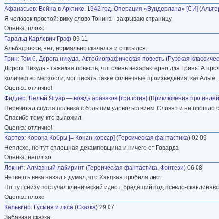
Афанасьев
:
Война в Арктике. 1942 год. Операция «Вундерланд» [СИ]
(
Альте
Я человек простой: вижу слово Тонина - закрываю страницу.
Оценка: плохо
Гаральд Карлович Граф
09 11
Альбатросов, нет, нормально скачался и открылся.
Грин
:
Том 6. Дорога никуда. Автобиографическая повесть
(
Русская классиче
Дорога Никуда - тяжёлая повесть, что очень нехарактерно для Грина. А пр
количество мерзости, мог писать такие солнечные произведения, как Алые... 
Оценка: отлично!
Фидлер
:
Белый Ягуар — вождь араваков [трилогия]
(
Приключения про индей
Перечитал спустя полвека с большим удовольствием. Словно и не прошло с
Спасибо тому, кто выложил.
Оценка: отлично!
Картер
:
Корона Кобры [= Конан-корсар]
(
Героическая фантастика
) 02 09
Неплохо, но тут сплошная декамповщина и ничего от Говарда
Оценка: неплохо
Локнит
:
Алмазный лабиринт
(
Героическая фантастика
,
Фэнтези
) 06 08
Четверть века назад я думал, что Хаецкая пробила дно.
Но тут снизу постучал клинический идиот, бредящий под псевдо-скандинавс
Оценка: плохо
Кальвино
:
Гусыня и лиса
(
Сказка
) 29 07
Забавная сказка.