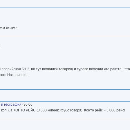
ком языке".
.
тиллерийская БЧ-2, но тут появился товарищ и сурово пояснил что ракета - э
кого Назначения.
 и география
) 30 06
оп.), а КОНТО РЕЙС (3 000 копеек, грубо говоря). Конто рейс = 3 000 рейс!