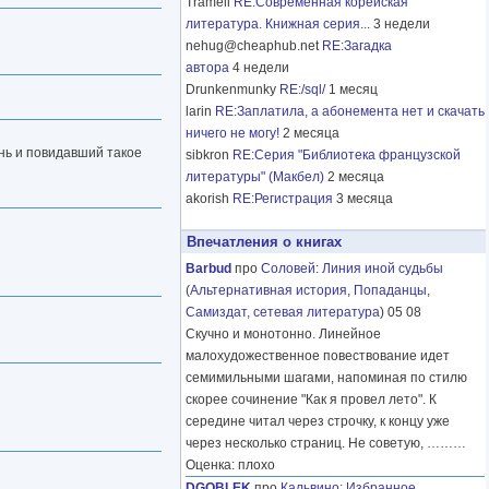
Tramell
RE:Современная корейская
литература. Книжная серия...
3 недели
nehug@cheaphub.net
RE:Загадка
автора
4 недели
Drunkenmunky
RE:/sql/
1 месяц
larin
RE:Заплатила, а абонемента нет и скачать
ничего не могу!
2 месяца
знь и повидавший такое
sibkron
RE:Серия "Библиотека французской
литературы" (Макбел)
2 месяца
akorish
RE:Регистрация
3 месяца
Впечатления о книгах
Barbud
про
Соловей
:
Линия иной судьбы
(
Альтернативная история
,
Попаданцы
,
Самиздат, сетевая литература
) 05 08
Скучно и монотонно. Линейное
малохудожественное повествование идет
семимильными шагами, напоминая по стилю
скорее сочинение "Как я провел лето". К
середине читал через строчку, к концу уже
через несколько страниц. Не советую,
………
Оценка: плохо
DGOBLEK
про
Кальвино
:
Избранное