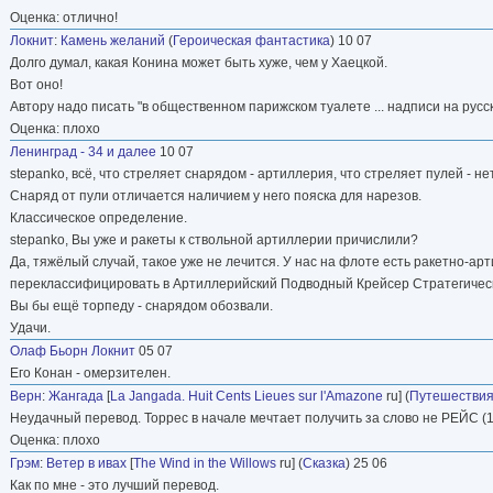
Оценка: отлично!
Локнит
:
Камень желаний
(
Героическая фантастика
) 10 07
Долго думал, какая Конина может быть хуже, чем у Хаецкой.
Вот оно!
Автору надо писать "в общественном парижском туалете ... надписи на русс
Оценка: плохо
Ленинград - 34 и далее
10 07
stepanko, всё, что стреляет снарядом - артиллерия, что стреляет пулей - нет
Снаряд от пули отличается наличием у него пояска для нарезов.
Классическое определение.
stepanko, Вы уже и ракеты к ствольной артиллерии причислили?
Да, тяжёлый случай, такое уже не лечится. У нас на флоте есть ракетно-ар
переклассифицировать в Артиллерийский Подводный Крейсер Стратегичес
Вы бы ещё торпеду - снарядом обозвали.
Удачи.
Олаф Бьорн Локнит
05 07
Его Конан - омерзителен.
Верн
:
Жангада
[
La Jangada. Huit Cents Lieues sur l'Amazone
ru] (
Путешествия
Неудачный перевод. Торрес в начале мечтает получить за слово не РЕЙС (1 к
Оценка: плохо
Грэм
:
Ветер в ивах
[
The Wind in the Willows
ru] (
Сказка
) 25 06
Как по мне - это лучший перевод.