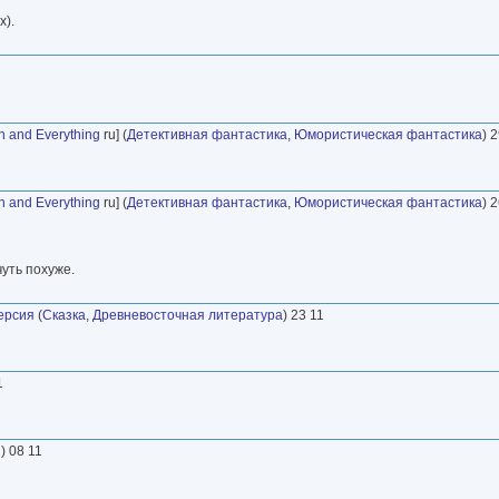
х).
ch and Everything
ru] (
Детективная фантастика
,
Юмористическая фантастика
) 
ch and Everything
ru] (
Детективная фантастика
,
Юмористическая фантастика
) 
чуть похуже.
ерсия
(
Сказка
,
Древневосточная литература
) 23 11
1
ы
) 08 11