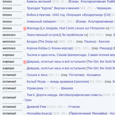
Конан. Альтернативная Хайб
плохо
Камень желаний
281K, 61 с.
(
плохо
Трагедия “Курска”: Версии и мнения
58K, 25 с.
-
Черкашин
плохо
Война в Арктике. 1942 год. Операция «Вундерланд» [СИ]
94
Конан. Альтернативная
плохо
Алмазный лабиринт
726K, 168 с.
(
плохо
Жангада
[
La Jangada. Huit Cents Lieues sur l'Amazone
ru]
893
неплохо
Таинственный остров
[
L'île mystérieuse
ru]
19M, 555 с.
(пер.
неплохо
Бездна
[
The Deep
ru]
498K, 196 с.
(пер.
Пазина
) -
Бенчли
неплохо
Корона Кобры [= Конан-корсар]
242K, 105 с.
(пер.
Ришард
) (
хорошо
Тысяча и одна ночь. Сказки Шахерезады. Самая полная ве
хорошо
Девушка, золотые часы и всё остальное
[
The Girl, the Gold 
хорошо
Девушка, золотые часы и все остальное
[
The Girl, the Gold 
отлично!
Гусыня и лиса
18K, 5 с.
(пер.
Потапова
) -
Кальвино
отлично!
Белый Ягуар — вождь араваков [трилогия]
2M, 509 с.
(пер.
К
отлично!
Угрюм-река
3M, 797 с.
-
Шишков
Том 6. Дорога никуда. Автобиографическая повесть
840K, 35
отлично!
-
Грин
отлично!
Древний Рим
1152K, 281 с.
-
Утченко
Приключения Незнайки
отлично!
Незнайка [пьеса]
163K, 38 с.
(
) -
Но