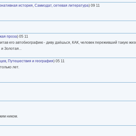
рнативная история
,
Самиздат, сетевая литература
) 09 11
ская проза
) 05 11
очитав его автобиографию - диву даёшься, КАК, человек переживший такую жи
и Золотая...
цев
,
Путешествия и география
) 05 11
только лет.
ким ником.