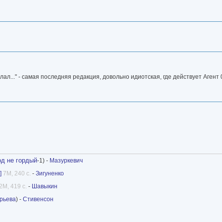
лал..." - самая последняя редакция, довольно идиотская, где действует Агент
од не гордый
-1) -
Мазуркевич
]
7M, 240 с.
-
Зигуненко
2M, 419 с.
-
Шавыкин
рьева
) -
Стивенсон