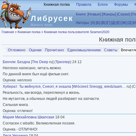
Перейти к основному содержанию
Книжная полка
Правила
Блоги
Форумы
Книги:
[Новые]
[Жанры]
[Серии]
[П
Либрусек
Авторы:
[А]
[Б]
[В]
[Г]
[Д]
[Е]
[Ж]
[З]
[И
Много книг
Вы здесь
Главная
»
Книжная полка
»
Книжная полка пользователя Seamen2020
Книжная пол
Главные вкладки
Отложено
Оценки
Прочитано
Единомышленники
Советы
Впечатл
Вторичные вкладки
Бенчли
:
Бездна
[
The Deep
ru] (
Триллер
) 24 12
Неплохо написано, читать можно.
По данной книге был ещё фильм снят.
Оценка: неплохо
Хуберат
:
Ты вейнулся, Снеогг, я знаала
[
Wrócieeś Sneogg, wiedziaam…
ru] (
С
Реальность, как всегда, переплюнул а жизнь.
Не мутантов, а обычных людей разбирают на запчасти.
Сильная книга.
Оценка: отлично!
Мария Михайловна Шкапская
18 04
Согласен с wbaltic. Великолепная поэзия.
Оценка - ОТЛИЧНО!
Леся Украинка
18 04