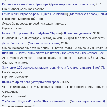
Исландские саги
:
Сага о Греттире
(
Древнеевропейская литература
) 26 10
Hrolf-Gander, большое спасибо.
Стивенсон
:
Остров сокровищ
[
Treasure Island
ru] (
Классическая проза
,
Прикл
Гостиница "Королевский Георг"?
Лучше бы переводчик учебник селфи написал.
Оценка: плохо
Бакен
:
39 ступенек
[
The Thirty-Nine Steps
ru] (
Шпионский детектив
) 31 08
В начале 80-х в кинотеатрах шёл одноимённый фильм по мотивам повести.
Данн
:
Знак черепа
(
Морские приключения
) 20 07
Описание поведения судна в сильный ветер (глава 15) списано у Д. Лухмано
Шавыкин
:
«Партизаны» флота [Из истории крейсерства и крейсеров]
(
Военн
Автору надо учебники по селфи писать. Но - не лезть в калашный ряд ВМФ.
Оценка: нечитаемо
Зигуненко
:
100 великих загадок истории флота [с иллюстрациями; litres]
(
Пут
Не Разве, а Ра.
Оценка: нечитаемо
Шишков
:
Угрюм-река
(
Историческая проза
) 16 05
Чистый адреналин. Не унылейшие В Лесах)На Горах, не слезливые Привал
Сама жизнь
Оценка: отлично!
Трублаини
:
Шхуна «Колумб»
[
Шхуна «Колумб»
ru] (
Морские приключения
,
Де
Это ещё кто-то читает?