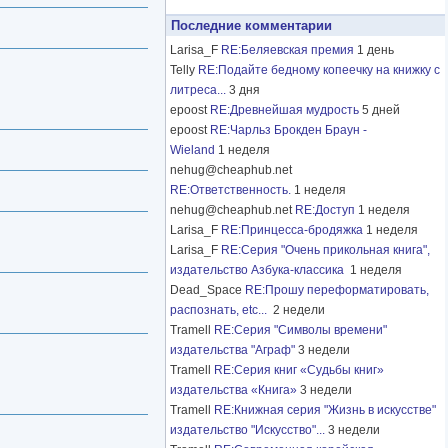
Последние комментарии
Larisa_F
RE:Беляевская премия
1 день
Telly
RE:Подайте бедному копеечку на книжку с
литреса...
3 дня
epoost
RE:Древнейшая мудрость
5 дней
epoost
RE:Чарльз Брокден Браун -
Wieland
1 неделя
nehug@cheaphub.net
RE:Ответственность.
1 неделя
nehug@cheaphub.net
RE:Доступ
1 неделя
Larisa_F
RE:Принцесса-бродяжка
1 неделя
Larisa_F
RE:Серия "Очень прикольная книга",
издательство Азбука-классика
1 неделя
Dead_Space
RE:Прошу переформатировать,
распознать, etc...
2 недели
Tramell
RE:Серия "Символы времени"
издательства "Аграф"
3 недели
Tramell
RE:Серия книг «Судьбы книг»
издательства «Книга»
3 недели
Tramell
RE:Книжная серия "Жизнь в искусстве"
издательство "Искусство"...
3 недели