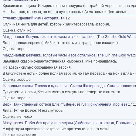
Красивая женщина. И лирика весьма недурна (по крайней мере - в перевода
Не Шкапская, конечно, но много лучше разных Ахматовых и Цветаевых.
Утченко
:
Древний Рим
(
История
) 14 12
Отличная книга для детей, которых заинтересовала история.
Оценка: отлично!
Макдональд
:
Девушка, золотые часы и всё остальное
[
The Girl, the Gold Wat
Более полная версия (в библиотеке есть и сокращенное издание).
Оценка: хорошо
Макдональд
:
Девушка, золотые часы и все остальное
[
The Girl, the Gold Wat
Забавная сказочно-фантастическая юмореска. Мне понравилась.
Но здесь - сильно сокращенная версия.
В библиотеке есть и более полная версия, но там перевод - на мой взгляд - 
Оценка: хорошо
Народные сказки
:
Тысяча и одна ночь. Сказки Шахерезады. Самая полная в
Тут детская версия, без исламского сексуально-педер...го контекста.
Оценка: хорошо
Верн
:
Таинственный остров
[
L'île mystérieuse
ru] (
Приключения: прочее
) 17 1
Липа! Тут не Вовчок. И есть купюры.
Оценка: неплохо
Мазуркевич
:
Побег без права пересдачи
(
Любовная фантастика
,
Попаданц
У аффтарки произошло сотрясение протеза головного мозга.
Оценка: нечитаемо