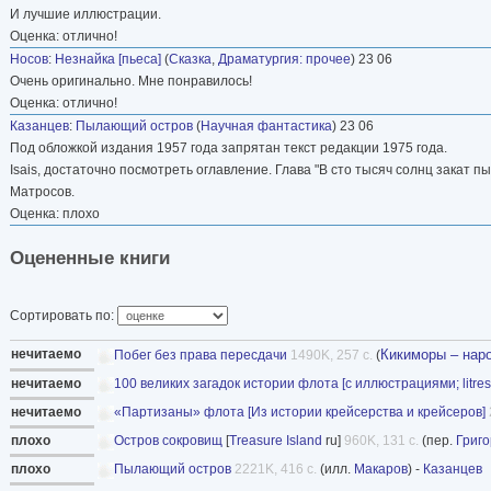
И лучшие иллюстрации.
Оценка: отлично!
Носов
:
Незнайка [пьеса]
(
Сказка
,
Драматургия: прочее
) 23 06
Очень оригинально. Мне понравилось!
Оценка: отлично!
Казанцев
:
Пылающий остров
(
Научная фантастика
) 23 06
Под обложкой издания 1957 года запрятан текст редакции 1975 года.
Isais, достаточно посмотреть оглавление. Глава "В сто тысяч солнц закат пы
Матросов.
Оценка: плохо
Оцененные книги
Сортировать по:
нечитаемо
Кикиморы – нар
Побег без права пересдачи
1490K, 257 с.
(
нечитаемо
100 великих загадок истории флота [с иллюстрациями; litres
нечитаемо
«Партизаны» флота [Из истории крейсерства и крейсеров]
плохо
Остров сокровищ
[
Treasure Island
ru]
960K, 131 с.
(пер.
Григо
плохо
Пылающий остров
2221K, 416 с.
(илл.
Макаров
) -
Казанцев