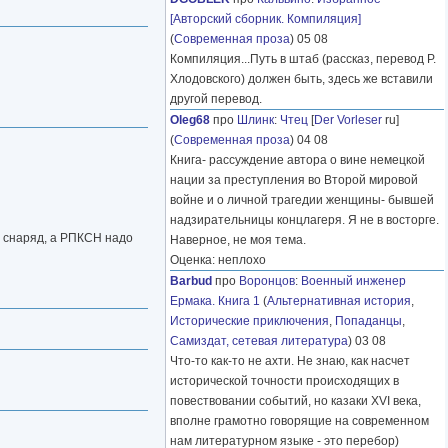
[Авторский сборник. Компиляция]
(
Современная проза
) 05 08
Компиляция...Путь в штаб (рассказ, перевод Р.
Хлодовского) должен быть, здесь же вставили
другой перевод.
Oleg68
про
Шлинк
:
Чтец
[
Der Vorleser
ru]
(
Современная проза
) 04 08
Книга- рассуждение автора о вине немецкой
нации за преступления во Второй мировой
войне и о личной трагедии женщины- бывшей
надзирательницы концлагеря. Я не в восторге.
то снаряд, а РПКСН надо
Наверное, не моя тема.
Оценка: неплохо
Barbud
про
Воронцов
:
Военный инженер
Ермака. Книга 1
(
Альтернативная история
,
Исторические приключения
,
Попаданцы
,
Самиздат, сетевая литература
) 03 08
Что-то как-то не ахти. Не знаю, как насчет
исторической точности происходящих в
повествовании событий, но казаки XVI века,
вполне грамотно говорящие на современном
нам литературном языке - это перебор)