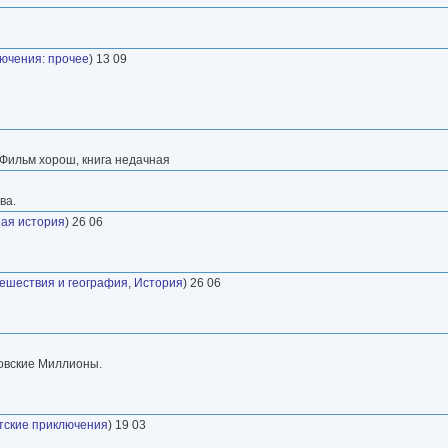
ючения: прочее
) 13 09
 Фильм хорош, книга недачная
ва.
ая история
) 26 06
ешествия и география
,
История
) 26 06
овские Миллионы.
тские приключения
) 19 03