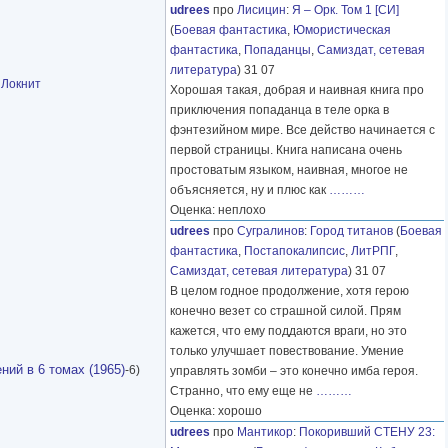
udrees
про
Лисицин
:
Я – Орк. Том 1 [СИ]
(
Боевая фантастика
,
Юмористическая
фантастика
,
Попаданцы
,
Самиздат, сетевая
литература
) 31 07
-
Локнит
Хорошая такая, добрая и наивная книга про
приключения попаданца в теле орка в
фэнтезийном мире. Все действо начинается с
первой страницы. Книга написана очень
простоватым языком, наивная, многое не
объясняется, ну и плюс как
………
Оценка: неплохо
udrees
про
Сугралинов
:
Город титанов
(
Боевая
фантастика
,
Постапокалипсис
,
ЛитРПГ
,
Самиздат, сетевая литература
) 31 07
В целом годное продолжение, хотя герою
конечно везет со страшной силой. Прям
кажется, что ему поддаются враги, но это
только улучшает повествование. Умение
ний в 6 томах (1965)
-6)
управлять зомби – это конечно имба героя.
Странно, что ему еще не
………
Оценка: хорошо
udrees
про
Мантикор
:
Покоривший СТЕНУ 23: