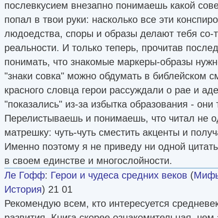
послевкусием внезапно понимаешь какой со
попал в твои руки: насколько все эти конспир
людоедства, споры и образы делают тебя со-
реальности. И только теперь, прочитав после
понимать, что знакомые маркеры-образы нужн
"знаки совка" можно обдумать в библейском с
красного словца герои рассуждали о рае и аде
"показались" из-за избытка образования - они 
Перелистываешь и понимаешь, что читал не од
матрешку: чуть-чуть сместить акценты и получ
Именно поэтому я не приведу ни одной цитат
в своем единстве и многослойности.
Ле Гофф
:
Герои и чудеса средних веков
(
Мифы
История
) 21 01
Рекомендую всем, кто интересуется средневе
развития. Книга скорее ознакомительная, чем