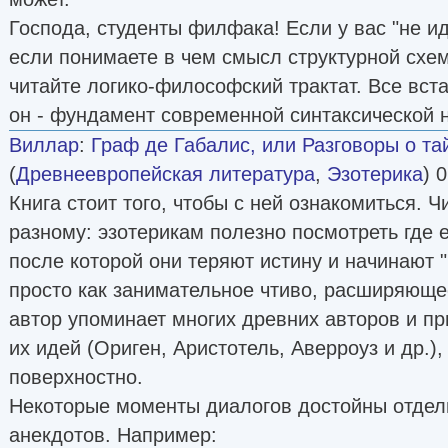
Господа, студенты филфака! Если у вас "не ид
если понимаете в чем смысл структурной схе
читайте логико-философский трактат. Все вста
он - фундамент современной синтаксической н
Виллар
:
Граф де Габалис, или Разговоры о та
(
Древнеевропейская литература
,
Эзотерика
) 
Книга стоит того, чтобы с ней ознакомиться. Ч
разному: эзотерикам полезно посмотреть где е
после которой они теряют истину и начинают "г
просто как занимательное чтиво, расширяющее
автор упоминает многих древних авторов и пр
их идей (Ориген, Аристотель, Аверроуз и др.),
поверхностно.
Некоторые моменты диалогов достойны отдель
анекдотов. Например: