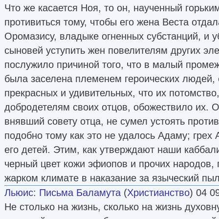
Что же касается Ноя, то он, наученный горьки
противиться тому, чтобы его жена Веста отда
Оромазису, владыке огненных субстанций, и у
сыновей уступить жен повелителям других эле
послужило причиной того, что в малый проме
была заселена племенем героических людей, 
прекрасных и удивительных, что их потомство
добродетелям своих отцов, обожествило их. О
внявший совету отца, не сумел устоять проти
подобно тому как это не удалось Адаму; гре
его детей. Этим, как утверждают наши каббал
черный цвет кожи эфиопов и прочих народов,
жарком климате в наказание за языческий пыл
Льюис
:
Письма Баламута
(
Христианство
) 04 0
Не столько на жизнь, сколько на жизнь духовн