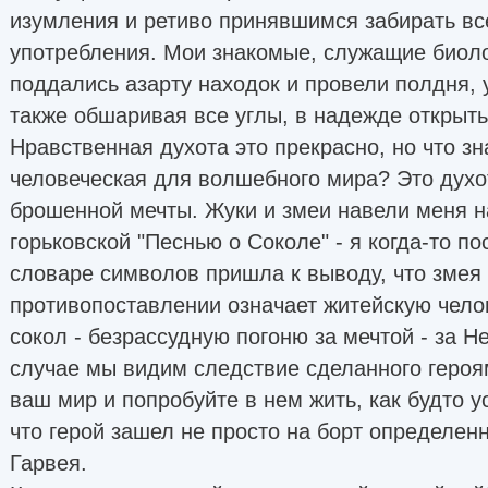
изумления и ретиво принявшимся забирать все
употребления. Мои знакомые, служащие биоло
поддались азарту находок и провели полдня, 
также обшаривая все углы, в надежде открыт
Нравственная духота это прекрасно, но что зн
человеческая для волшебного мира? Это духо
брошенной мечты. Жуки и змеи навели меня н
горьковской "Песнью о Соколе" - я когда-то по
словаре символов пришла к выводу, что змея 
противопоставлении означает житейскую чело
сокол - безрассудную погоню за мечтой - за 
случае мы видим следствие сделанного героям
ваш мир и попробуйте в нем жить, как будто 
что герой зашел не просто на борт определенн
Гарвея.