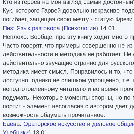
Кто из героев на мой взгляд самый достойны
Кук, которого Гарвей довольно некрасиво под
погибает, защищая свою мечту - статую Фрези 
Пиз
:
Язык разговора
(
Психология
) 14 01
Неплохо. Вообще, про эту книгу ходит много 
Часто говорят, что примеры совершенно не из
действительности и методика не работает. Не
действительно звучащие странно для русского
методика имеет смысл. Понравилось и то, чт
доступно, однако не слишком упрощенно, т.е.
неподготовленному читателю и во время проч
подумать. Некоторые моменты спорны, но по-м
портит - элемент несогласия с автором дает 
возможность обдумать прочитанное.
Баева
:
Ораторское искусство и деловое обще
Учебники
) 13 01