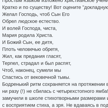
Простым языком изложено христианское учени
Кратко и по существу! Вот оцените "докладную
Желал Господь, чтоб Сын Его
Обрел людское естество.
И волей Господа, чиста,
Мария родила Христа.
И Божий Сын, ее дитя,
Плоть человечью обретя,
Жил, как предания гласят,
Терпел, страдал и был распят,
Чтоб, наконец, сумели мы
Спастись от вековечной тьмы.
Бодренький ритм сохраняется на протяжении в
ни разу (!) не сбилась с четырехстопного ямба!
замучили в школе стихотворными размерами и
с восприятием стиха, а зря. Не вдаваясь в по