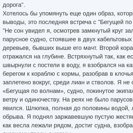
дорога".
Хотелось бы упомянуть еще один образ, кото
выводы, это последняя встреча с "Бегущей по
"Не сон увидел я, осмотрев замкнутый круг за
парусное судно, стоявшее в двух кабельтовых
деревьев, бывших выше его мачт. Второй кора
отражался на глубине. Встряхнутый так, как е
швырнули с постели в воду, я взобрался на ка
берегом к кораблю с кормы, разобрав в клочья 
заплетено вокруг, среди лиан и стволов. Я не
«Бегущая по волнам», судно, покинутое экипа
ветру и одиночеству. На реях не было парусов
явился. Шлюпка, полная до половины водой, л
обрыва. Я поднял заржавевшую пустую жестян
как весла лежали рядом, достиг судна, взобр