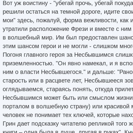
Вот уж воистину - "убегай прочь, убегай покуда
решили остаться на темной дороге, идите сво
мои" здесь, пожалуй, форма вежливости, как и
утратили расположение Фрези и вместе с ним
в волшебный мир. Им был предоставлен шанс
этим шансом герои и не могли - слишком мног
Погоня главного героя за Несбывшимся слишк
приземленностью. "Он явно намекал, и я всп
ним о власти Несбывшегося." и дальше: "Рано
старость или в расцвете лет, Несбывшееся зов
оглядываемся, стараясь понять, откуда прилет
Несбывшимся может быть или смыслом жизни (
порталом в волшебную страну) или красивой 
человек не понимает тех ключей, которые нахо
Грин дает подсказку читателю репликой того ж
книги – одна была в душе, другая в руках". К