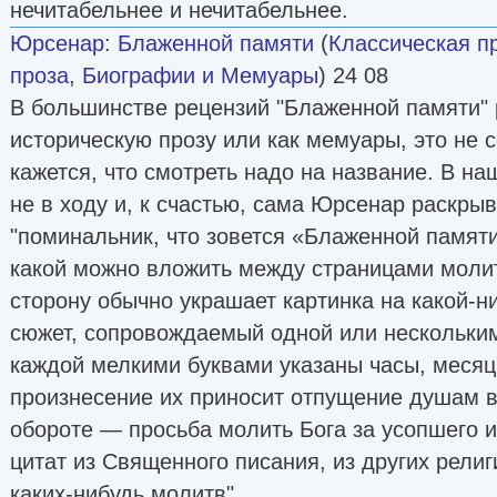
нечитабельнее и нечитабельнее.
Юрсенар
:
Блаженной памяти
(
Классическая п
проза
,
Биографии и Мемуары
) 24 08
В большинстве рецензий "Блаженной памяти" 
историческую прозу или как мемуары, это не 
кажется, что смотреть надо на название. В на
не в ходу и, к счастью, сама Юрсенар раскры
"поминальник, что зовется «Блаженной памят
какой можно вложить между страницами молит
сторону обычно украшает картинка на какой-н
сюжет, сопровождаемый одной или нескольки
каждой мелкими буквами указаны часы, месяцы
произнесение их приносит отпущение душам в
обороте — просьба молить Бога за усопшего 
цитат из Священного писания, из других рели
каких-нибудь молитв".