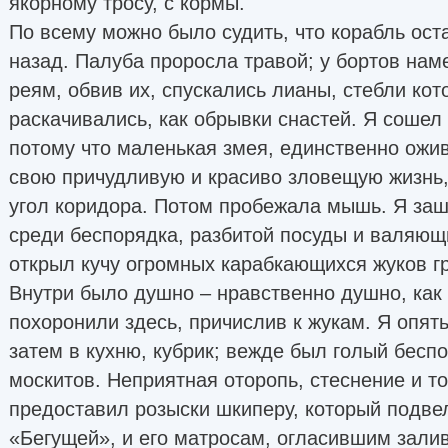
якорному тросу, с кормы.
По всему можно было судить, что корабль ост
назад. Палуба проросла травой; у бортов наме
реям, обвив их, спускались лианы, стебли кот
раскачивались, как обрывки снастей. Я сошел 
потому что маленькая змея, единственно ожи
свою причудливую и красиво зловещую жизнь, 
угол коридора. Потом пробежала мышь. Я заше
среди беспорядка, разбитой посуды и валяющи
открыл кучу огромных карабкающихся жуков гр
Внутри было душно – нравственно душно, как
похоронили здесь, причислив к жукам. Я опят
затем в кухню, кубрик; вежде был голый бесп
москитов. Неприятная оторопь, стеснение и т
предоставил розыски шкиперу, который подвел
«Бегущей», и его матросам, огласившим зали