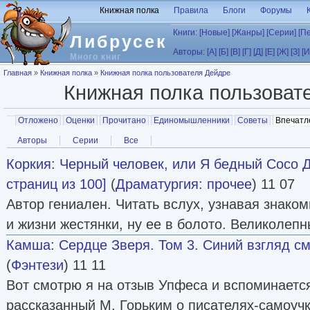
Перейти к основному содержанию
Книжная полка
Правила
Блоги
Форумы
Книги:
[Новые]
[Жанры]
[Серии]
[П
Либрусек
Авторы:
[А]
[Б]
[В]
[Г]
[Д]
[Е]
[Ж]
[З]
[И
Много книг
Вы здесь
Главная
»
Книжная полка
»
Книжная полка пользователя Дейдре
Книжная полка пользоват
Главные вкладки
Отложено
Оценки
Прочитано
Единомышленники
Советы
Впечатл
Вторичные вкладки
Авторы
Серии
Все
Коркия
:
Черный человек, или Я бедный Сосо 
страниц из 100]
(
Драматургия: прочее
) 11 07
Автор гениален. Читать вслух, узнавая знаком
и жизни жестянки, ну ее в болото. Великолеп
Камша
:
Сердце Зверя. Том 3. Синий взгляд смер
(
Фэнтези
) 11 11
Вот смотрю я на отзыв Упфеса и вспоминается
рассказанный М. Горьким о писателях-самоуч