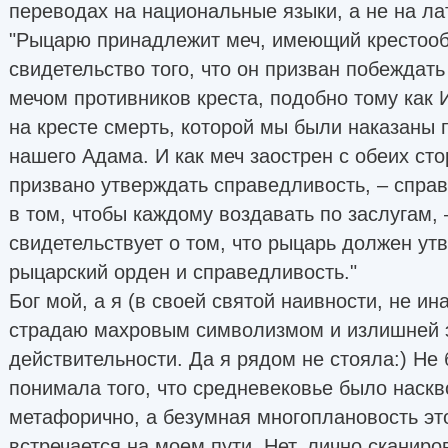
переводах на национальные языки, а не на ла
"Рыцарю принадлежит меч, имеющий крестооб
свидетельство того, что он призван побеждать
мечом противников креста, подобно тому как 
на кресте смерть, которой мы были наказаны 
нашего Адама. И как меч заострен с обеих сто
призвано утверждать справедливость, – спра
в том, чтобы каждому воздавать по заслугам, 
свидетельствует о том, что рыцарь должен у
рыцарский орден и справедливость."
Бог мой, а я (в своей святой наивности, не ин
страдаю махровым символизмом и излишней 
действительности. Да я рядом не стояла:) Не 
понимала того, что средневековье было наскв
метафорично, а безумная многоплановость эт
встречается на моем пути. Нет, лично сканиро