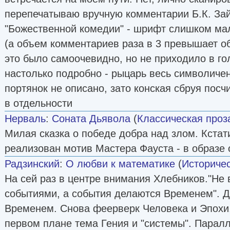
перепечатываю вручную комментарии Б.К. Зай
"Божественной комедии" - шрифт слишком мал
(а объем комментариев раза в 3 превышает об
это было самоочевидно, но не приходило в го
настолько подробно - рыцарь весь символичен
портянок не описано, зато конская сбруя посч
в отдельности
Нерваль
:
Соната Дьявола
(
Классическая проз
Милая сказка о победе добра над злом. Кста
реализован мотив Мастера Фауста - в образе 
Радзинский
:
О любви к математике
(
Историчес
На сей раз в центре внимания Хлебников."Не
событиями, а события делаются Временем". Д
Временем. Снова феерверк Человека и Эпохи, 
первом плане тема Гения и "системы". Парал