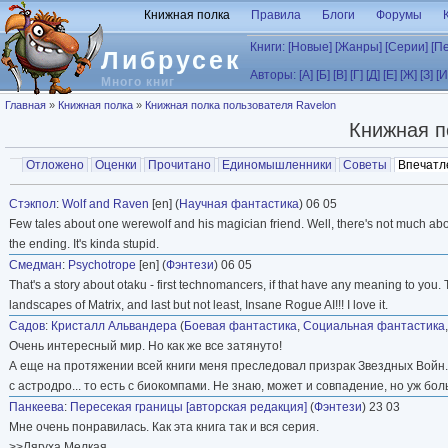
Перейти к основному содержанию
Книжная полка
Правила
Блоги
Форумы
Книги:
[Новые]
[Жанры]
[Серии]
[П
Либрусек
Авторы:
[А]
[Б]
[В]
[Г]
[Д]
[Е]
[Ж]
[З]
[И
Много книг
Вы здесь
Главная
»
Книжная полка
»
Книжная полка пользователя Ravelon
Книжная п
Главные вкладки
Отложено
Оценки
Прочитано
Единомышленники
Советы
Впечатл
Вторичные вкладки
Стэкпол
:
Wolf and Raven
[en] (
Научная фантастика
) 06 05
Few tales about one werewolf and his magician friend. Well, there's not much about
the ending. It's kinda stupid.
Смедман
:
Psychotrope
[en] (
Фэнтези
) 06 05
That's a story about otaku - first technomancers, if that have any meaning to you. Th
landscapes of Matrix, and last but not least, Insane Rogue AI!!! I love it.
Садов
:
Кристалл Альвандера
(
Боевая фантастика
,
Социальная фантастика
Очень интересный мир. Но как же все затянуто!
А еще на протяжении всей книги меня преследовал призрак Звездных Войн. Т
с астродро... то есть с биокомпами. Не знаю, может и совпадение, но уж бо
Панкеева
:
Пересекая границы [авторская редакция]
(
Фэнтези
) 23 03
Мне очень понравилась. Как эта книга так и вся серия.
>>Лягуха Мелкая