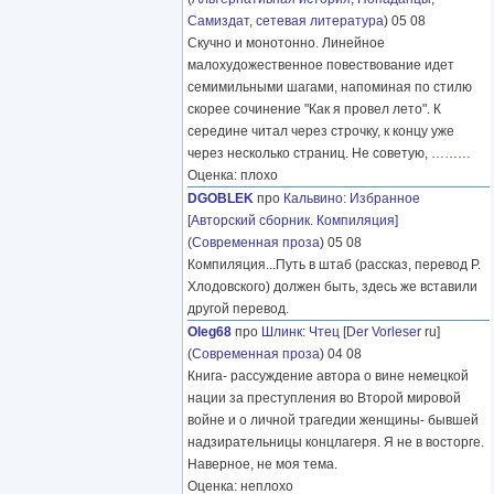
Самиздат, сетевая литература
) 05 08
Скучно и монотонно. Линейное
малохудожественное повествование идет
семимильными шагами, напоминая по стилю
скорее сочинение "Как я провел лето". К
середине читал через строчку, к концу уже
через несколько страниц. Не советую,
………
Оценка: плохо
DGOBLEK
про
Кальвино
:
Избранное
[Авторский сборник. Компиляция]
(
Современная проза
) 05 08
Компиляция...Путь в штаб (рассказ, перевод Р.
Хлодовского) должен быть, здесь же вставили
другой перевод.
Oleg68
про
Шлинк
:
Чтец
[
Der Vorleser
ru]
(
Современная проза
) 04 08
Книга- рассуждение автора о вине немецкой
нации за преступления во Второй мировой
войне и о личной трагедии женщины- бывшей
надзирательницы концлагеря. Я не в восторге.
Наверное, не моя тема.
Оценка: неплохо