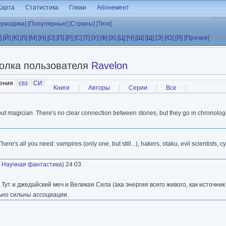
Карта
Статистика
Глюки
Абонемент
ериодика]
[Популярные]
[Страны]
[Теги]
]
[Й]
[К]
[Л]
[М]
[Н]
[О]
[П]
[Р]
[С]
[Т]
[У]
[Ф]
[Х]
[Ц]
[Ч]
[Ш]
[Щ]
[Э]
[Ю]
[Я]
[Прочее]
олка пользователя
Ravelon
ения
(активная вкладка)
css
СИ
Книги
Авторы
Серии
Все
 magician. There's no clear connection between stories, but they go in chronologica
ere's all you need: vampires (only one, but still...), hakers, otaku, evil scientists, 
,
Научная фантастика
) 24 03
ут и джедайский меч и Великая Сила (ака энергия всего живого, как источник
льно сильны ассоциации.