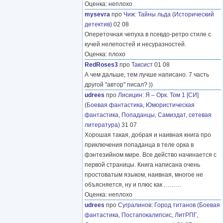
Оценка: неплохо
mysevra
про
Чиж
:
Тайны льда
(
Исторический
детектив
) 02 08
Опереточная чепуха в псевдо-ретро стиле с
кучей нелепостей и несуразностей.
Оценка: плохо
RedRoses3
про
Таксист
01 08
А чем дальше, тем лучше написано. 7 часть
другой "автор" писал? ))
udrees
про
Лисицин
:
Я – Орк. Том 1 [СИ]
(
Боевая фантастика
,
Юмористическая
фантастика
,
Попаданцы
,
Самиздат, сетевая
литература
) 31 07
Хорошая такая, добрая и наивная книга про
приключения попаданца в теле орка в
фэнтезийном мире. Все действо начинается с
первой страницы. Книга написана очень
простоватым языком, наивная, многое не
объясняется, ну и плюс как
………
Оценка: неплохо
udrees
про
Сугралинов
:
Город титанов
(
Боевая
фантастика
,
Постапокалипсис
,
ЛитРПГ
,