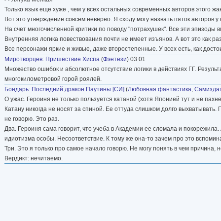
Только язык еще хуже , чем у всех остальных современных авторов этого жа
Вот это утверждение совсем неверно. Я сходу могу назвать пяток авторов у 
На счет многочисленной критики по поводу "потрахушек". Все эти эпизоды 
Внутренняя логика повествования почти не имеет изъянов. А вот это как р
Все персонажи яркие и живые, даже второстепенные. У всех есть, как дост
Миротворцев
:
Пришествие Хиспа
(
Фэнтези
) 03 01
Множество ошибок и абсолютное отсутствие логики в действиях ГГ. Результа
многокилометровой горой роялей.
Бондарь
:
Последний дракон Паутины [СИ]
(
Любовная фантастика
,
Самиздат
О ужас. Героиня не только пользуется катаной (хотя Японией тут и не пахне
Катану никогда не носят за спиной. Ее оттуда слишком долго выхватывать.
не говорю. Это раз.
Два. Героиня сама говорит, что учеба в Академии ее сломала и покорежил
идиотизма особы. Несоответствие. К тому же она-то зачем про это вспоминае
Три. Это я только про самое начало говорю. Не могу понять в чем причина,
Вердикт: нечитаемо.