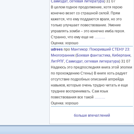
Самиздат, сетевая литература
) 31 07
В целом годное продолжение, хотя герою
конечно везет со страшной силой. Прям
кажется, что ему поддаются враги, но это
только улучшает повествование. Умение
управлять зомби – это конечно имба героя.
Странно, что ему еще не
………
Оценка: хорошо
udrees
про
Мантикор
:
Покоривший СТЕНУ 23:
Многогранник
(
Боевая фантастика
,
Киберпанк
,
ЛитРПГ
,
Самиздат, сетевая литература
) 31 07
Надеюсь это предпоследняя книга этой эпопеи
по прохождению Стены) В книге хоть радует
отсутствие подробных описаний апгрейда
навыков, которые очень трудно читать и еще
труднее воспринимать. Сам язык
повествования все такой
………
Оценка: хорошо
больше впечатлений