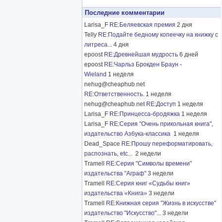
Последние комментарии
Larisa_F
RE:Беляевская премия
2 дня
Telly
RE:Подайте бедному копеечку на книжку с
литреса...
4 дня
epoost
RE:Древнейшая мудрость
6 дней
epoost
RE:Чарльз Брокден Браун -
Wieland
1 неделя
nehug@cheaphub.net
RE:Ответственность.
1 неделя
nehug@cheaphub.net
RE:Доступ
1 неделя
Larisa_F
RE:Принцесса-бродяжка
1 неделя
Larisa_F
RE:Серия "Очень прикольная книга",
издательство Азбука-классика
1 неделя
Dead_Space
RE:Прошу переформатировать,
распознать, etc...
2 недели
Tramell
RE:Серия "Символы времени"
издательства "Аграф"
3 недели
Tramell
RE:Серия книг «Судьбы книг»
издательства «Книга»
3 недели
Tramell
RE:Книжная серия "Жизнь в искусстве"
издательство "Искусство"...
3 недели