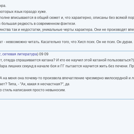
нра.
которых язык гораздо хуже.
вполне вписываются в общий сюжет и, что характерно, описаны без всякой по
аз большая редкость в современном фэнтези.
оинства так и недостатки, уникальные черты характера. Они не производят вп
т - невозможно читать. Касательно того, что Хисп псих. Он не псих. Он дурак
, сетевая литература
) 09 09
т, откуда спрашивается катана? И кто ее научил этой катаной пользоваться?),
 Пара лишних секунд в начале боя и ГГ пытается научится жить без печени. П
а. А на меня она почему-то произвела впечатление чрезмерно милосердной и 
т? Типа, - "Ах, какая я несчастная?", да
 но стиль написания просто невыносим.