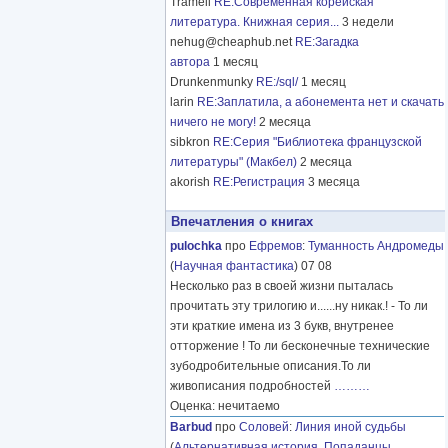
Tramell
RE:Современная корейская
литература. Книжная серия...
3 недели
nehug@cheaphub.net
RE:Загадка
автора
1 месяц
Drunkenmunky
RE:/sql/
1 месяц
larin
RE:Заплатила, а абонемента нет и скачать
ничего не могу!
2 месяца
sibkron
RE:Серия "Библиотека французской
литературы" (Макбел)
2 месяца
akorish
RE:Регистрация
3 месяца
Впечатления о книгах
pulochka
про
Ефремов
:
Туманность Андромеды
(
Научная фантастика
) 07 08
Несколько раз в своей жизни пыталась
прочитать эту трилогию и......ну никак.! - То ли
эти краткие имена из 3 букв, внутренее
отторжение ! То ли бесконечные технические
зубодробительные описания.То ли
живописания подробностей
………
Оценка: нечитаемо
Barbud
про
Соловей
:
Линия иной судьбы
(
Альтернативная история
,
Попаданцы
,