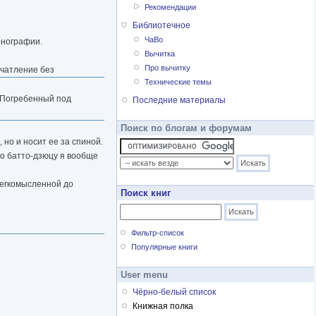
Рекомендации
Библиотечное
ЧаВо
рнографии.
Вычитка
Про вычитку
ечатление без
Технические темы
. Погребенный под
Последние материалы
Поиск по блогам и форумам
 но и носит ее за спиной.
ро батто-дзюцу я вообще
легкомысленной до
Поиск книг
Фильтр-список
Популярные книги
User menu
Чёрно-белый список
Книжная полка