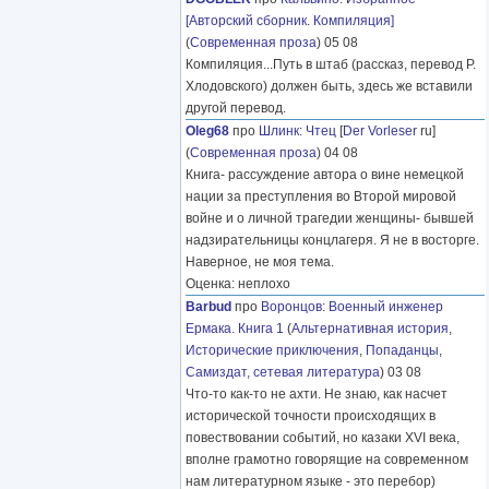
[Авторский сборник. Компиляция]
(
Современная проза
) 05 08
Компиляция...Путь в штаб (рассказ, перевод Р.
Хлодовского) должен быть, здесь же вставили
другой перевод.
Oleg68
про
Шлинк
:
Чтец
[
Der Vorleser
ru]
(
Современная проза
) 04 08
Книга- рассуждение автора о вине немецкой
нации за преступления во Второй мировой
войне и о личной трагедии женщины- бывшей
надзирательницы концлагеря. Я не в восторге.
Наверное, не моя тема.
Оценка: неплохо
Barbud
про
Воронцов
:
Военный инженер
Ермака. Книга 1
(
Альтернативная история
,
Исторические приключения
,
Попаданцы
,
Самиздат, сетевая литература
) 03 08
Что-то как-то не ахти. Не знаю, как насчет
исторической точности происходящих в
повествовании событий, но казаки XVI века,
вполне грамотно говорящие на современном
нам литературном языке - это перебор)