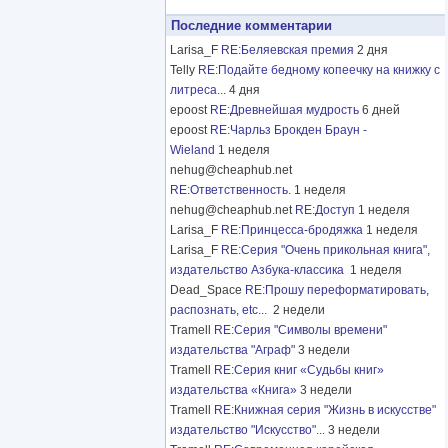
Последние комментарии
Larisa_F
RE:Беляевская премия
2 дня
Telly
RE:Подайте бедному копеечку на книжку с
литреса...
4 дня
epoost
RE:Древнейшая мудрость
6 дней
epoost
RE:Чарльз Брокден Браун -
Wieland
1 неделя
nehug@cheaphub.net
RE:Ответственность.
1 неделя
nehug@cheaphub.net
RE:Доступ
1 неделя
Larisa_F
RE:Принцесса-бродяжка
1 неделя
Larisa_F
RE:Серия "Очень прикольная книга",
издательство Азбука-классика
1 неделя
Dead_Space
RE:Прошу переформатировать,
распознать, etc...
2 недели
Tramell
RE:Серия "Символы времени"
издательства "Аграф"
3 недели
Tramell
RE:Серия книг «Судьбы книг»
издательства «Книга»
3 недели
Tramell
RE:Книжная серия "Жизнь в искусстве"
издательство "Искусство"...
3 недели