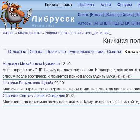
Перейти к основному содержанию
Книжная полка
Правила
Блоги
Форумы
Книги:
[Новые]
[Жанры]
[Серии]
[П
Либрусек
Авторы:
[А]
[Б]
[В]
[Г]
[Д]
[Е]
[Ж]
[З]
[И
Много книг
Вы здесь
Главная
»
Книжная полка
»
Книжная полка пользователя _Лилитана_
Книжная пол
Главные вкладки
Отложено
Оценки
Прочитано
Единомышленники
Советы
Впечатл
Вторичные вкладки
Надежда Михайловна Кузьмина
12 10
мне понравилось ОЧЕНЬ, жду продолжения серии. И поверьте, лучше читать
слез. А после эротических моментов приходилось будить мужа)))))))))))))
Наталья Васильевна Щерба
03 10
Мне очень понравилась и первая и вторая книга, переживала вместе с геро
Савелий Святославович Свиридов
01 09
Мне книги про академию очень понравились. Кому не нравиться не читайте,