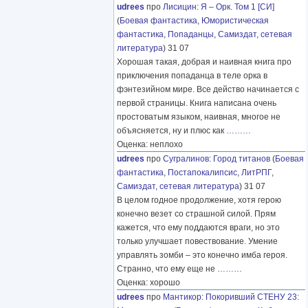
udrees
про
Лисицин
:
Я – Орк. Том 1 [СИ]
(
Боевая фантастика
,
Юмористическая
фантастика
,
Попаданцы
,
Самиздат, сетевая
литература
) 31 07
Хорошая такая, добрая и наивная книга про
приключения попаданца в теле орка в
фэнтезийном мире. Все действо начинается с
первой страницы. Книга написана очень
простоватым языком, наивная, многое не
объясняется, ну и плюс как
………
Оценка: неплохо
udrees
про
Сугралинов
:
Город титанов
(
Боевая
фантастика
,
Постапокалипсис
,
ЛитРПГ
,
Самиздат, сетевая литература
) 31 07
В целом годное продолжение, хотя герою
конечно везет со страшной силой. Прям
кажется, что ему поддаются враги, но это
только улучшает повествование. Умение
управлять зомби – это конечно имба героя.
Странно, что ему еще не
………
Оценка: хорошо
udrees
про
Мантикор
:
Покоривший СТЕНУ 23: