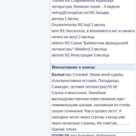
Tramell
RE:Современная корейская
литература. Книжная серия...
3 недели
nehug@cheaphub.net
RE:Загадка
автора
1 месяц
Drunkenmunky
RE:/sql/
1 месяц
larin
RE:Заплатила, а абонемента нет и скачать
ничего не могу!
2 месяца
sibkron
RE:Серия "Библиотека французской
литературы" (Макбел)
2 месяца
akorish
RE:Регистрация
3 месяца
Впечатления о книгах
Barbud
про
Соловей
:
Линия иной судьбы
(
Альтернативная история
,
Попаданцы
,
Самиздат, сетевая литература
) 05 08
Скучно и монотонно. Линейное
малохудожественное повествование идет
семимильными шагами, напоминая по стилю
скорее сочинение "Как я провел лето". К
середине читал через строчку, к концу уже
через несколько страниц. Не советую,
………
Оценка: плохо
DGOBLEK
про
Кальвино
:
Избранное