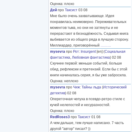
Оценка: плохо
Дей
про
Таксист
03 08
Мне было очень захватывающе. Идея
понравилась неимоверно. Переживательных
моментов тьма, но они не затянуты и не
перерастают в безнадёжность. Седьмая книга
выбивается из общего ряда в лучшую сторону.
Миллиардер, приговорённый
………
mysevra
про
Рот
:
Insurgent
[en] (
Социальная
фантастика
,
Любовная фантастика
) 02 08
Скучнее первой: меньше событий, больше
обид, рефлексии и претензий. Если бы с этой
книги начиналась серия, я бы уже забросила.
Оценка: неплохо
mysevra
про
Чиж
:
Тайны льда
(
Исторический
детектив
) 02 08
Опереточная чепуха в псевдо-ретро стиле с
кучей нелепостей и несуразностей.
Оценка: плохо
RedRoses3
про
Таксист
01 08
А чем дальше, тем лучше написано. 7 часть
другой "автор" писал? ))