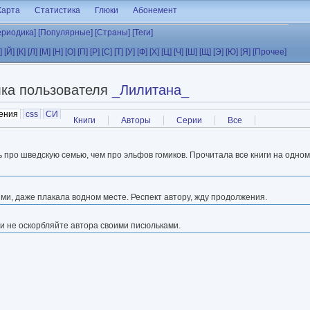
Карта
Статистика
Глюки
Абонемент
ериодика]
[Популярные]
[Страны]
[Теги]
]
[Й]
[К]
[Л]
[М]
[Н]
[О]
[П]
[Р]
[С]
[Т]
[У]
[Ф]
[Х]
[Ц]
[Ч]
[Ш]
[Щ]
[Э]
[Ю]
[Я]
[Прочее]
ка пользователя
_Лилитана_
ения
(активная вкладка)
css
СИ
Книги
Авторы
Серии
Все
 про шведскую семью, чем про эльфов гомиков. Прочитала все книги на одном
ями, даже плакала водном месте. Респект автору, жду продолжения.
 и не оскорбляйте автора своими писюльками.