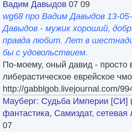
Вадим Давыдов
07 09
wg68 про Вадим Давыдов 13-05
Давыдов - мужик хороший, добр
правда любит. Лет в шестнад
бы с удовольствием.
По-моему, оный давид - просто
либерастическое еврейское чмо
http://gabblgob.livejournal.com/9
Мауберг
:
Судьба Империи [СИ]
фантастика
,
Самиздат, сетевая 
07