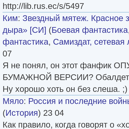
http://lib.rus.ec/s/5497
Ким
:
Звездный мятеж. Красное 
дыра» [СИ]
(
Боевая фантастика
фантастика
,
Самиздат, сетевая 
07
Я не понял, он этот фанфик О
БУМАЖНОЙ ВЕРСИИ? Обалдеть 
Ну хорошо хоть он без слеша. ;)
Мяло
:
Россия и последние войн
(
История
) 23 04
Как правило, когда говорят о «х