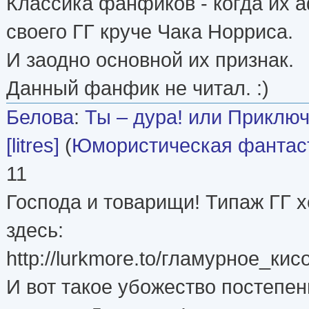
Классика фанфиков - когда их 
своего ГГ круче Чака Норриса.
И заодно основной их признак.
Данный фанфик не читал. :)
Белова
:
Ты – дура! или Приклю
[litres]
(
Юмористическая фантас
11
Господа и товарищи! Типаж ГГ 
здесь:
http://lurkmore.to/гламурное_кис
И вот такое убожество постепен