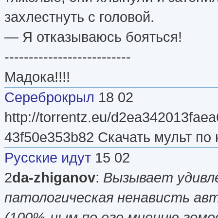
захлестнуть с головой.
— Я отказываюсь бояться!
--------------------------
Мадока!!!!
Сереброкрыл
18 02
http://torrentz.eu/d2ea342013fa
43f50e353b82 Скачать мульт по 
Русские идут
15 02
2
da-zhiganov
:
Вызывает удивл
патологическая ненависть авт
(100%-ным по его мнению гомо