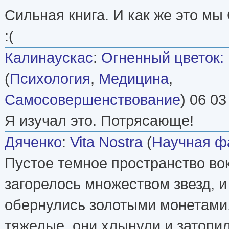
Сильная книга. И как же это м
:(
Калинаускас
:
Огненный цветок:
(
Психология
,
Медицина
,
Самосовершенствование
) 06 03
Я изучал это. Потрясающе!
Дяченко
:
Vita Nostra
(
Научная ф
Пустое темное пространство во
загорелось множеством звезд, и
обернулись золотыми монетами.
тяжелые, они хлынули и затопил