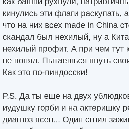
как башни рухнули, патриотичн
кинулись эти флаги раскупать, 
что на них всех made in China ст
скандал был нехилый, ну а Кит
нехилый профит. А при чем тут
не понял. Пытаешься пнуть сво
Как это по-пиндосски!
P.S. Да ты еще на двух ублюдк
иудушку горби и на актеришку р
диагноз ясен... Один сгнил зажи