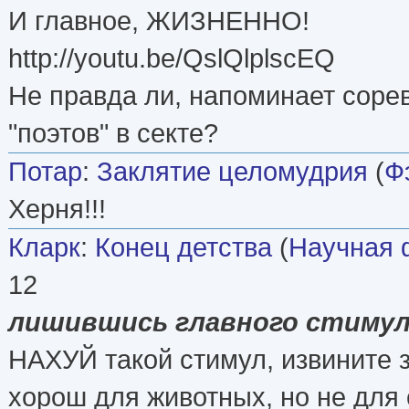
И главное, ЖИЗНЕННО!
http://youtu.be/QslQlplscEQ
Не правда ли, напоминает соре
"поэтов" в секте?
Потар
:
Заклятие целомудрия
(
Ф
Херня!!!
Кларк
:
Конец детства
(
Научная 
12
лишившись главного стимул
НАХУЙ такой стимул, извините з
хорош для животных, но не для 