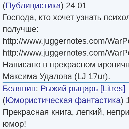
(
Публицистика
) 24 01
Господа, кто хочет узнать псих
получше:
http://www.juggernotes.com/WarP
http://www.juggernotes.com/WarP
Написано в прекрасном иронич
Максима Удалова (LJ 17ur).
Белянин
:
Рыжий рыцарь [Litres]
(
Юмористическая фантастика
) 
Прекрасная книга, легкий, непр
юмор!