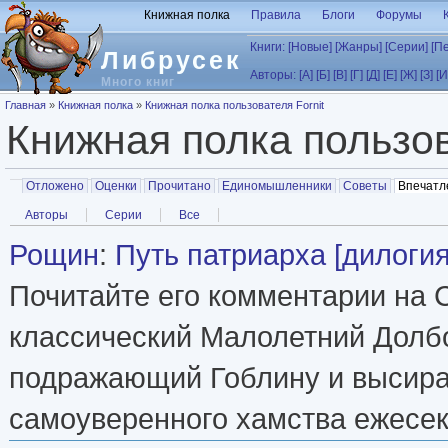
Перейти к основному содержанию
Книжная полка
Правила
Блоги
Форумы
Книги:
[Новые]
[Жанры]
[Серии]
[П
Либрусек
Авторы:
[А]
[Б]
[В]
[Г]
[Д]
[Е]
[Ж]
[З]
[И
Много книг
Вы здесь
Главная
»
Книжная полка
»
Книжная полка пользователя Fornit
Книжная полка пользо
Главные вкладки
Отложено
Оценки
Прочитано
Единомышленники
Советы
Впечатл
Вторичные вкладки
Авторы
Серии
Все
Рощин
:
Путь патриарха [дилогия
Почитайте его комментарии на С
классический Малолетний Долб
подражающий Гоблину и высир
самоуверенного хамства ежесек