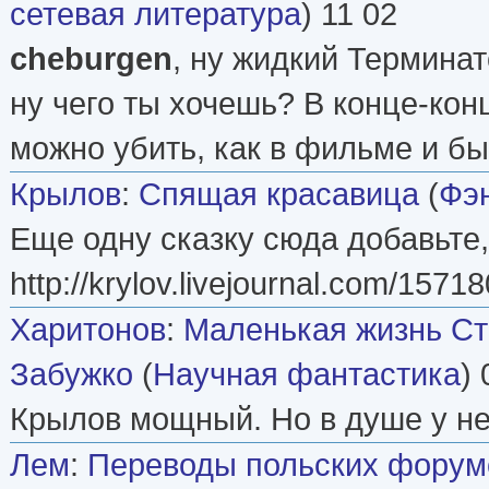
сетевая литература
) 11 02
cheburgen
, ну жидкий Терминат
ну чего ты хочешь? В конце-конц
можно убить, как в фильме и был
Крылов
:
Спящая красавица
(
Фэ
Еще одну сказку сюда добавьте, 
http://krylov.livejournal.com/1571
Харитонов
:
Маленькая жизнь Ст
Забужко
(
Научная фантастика
) 
Крылов мощный. Но в душе у не
Лем
:
Переводы польских форумов