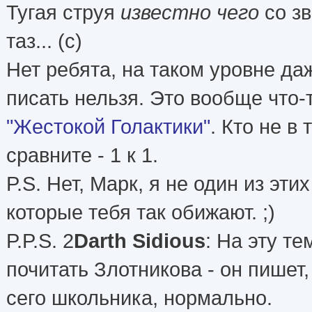
Тугая струя
известно чего
со зв
таз... (с)
Нет ребята, на таком уровне д
писать нельзя. Это вообще что-
"Жестокой Голактики"
. Кто не в
сравните - 1 к 1.
P.S. Нет, Марк, я не один из эти
которые тебя так обижают. ;)
P.P.S. 2
Darth Sidious
: На эту т
почитать Злотникова - он пишет,
сего школьника, нормально.