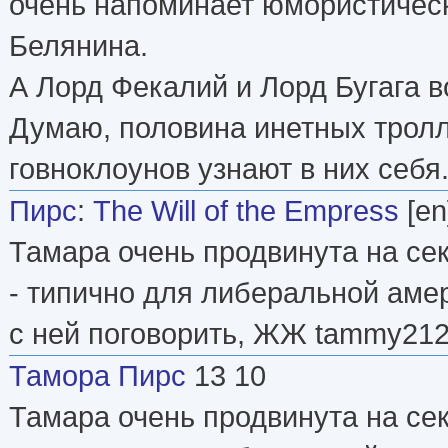
очень напоминает юмористичес
Белянина.
А Лорд Фекалий и Лорд Бугага 
Думаю, половина инетных тролл
говноклоунов узнают в них себя. 
Пирс
:
The Will of the Empress
[en
Тамара очень продвинута на се
- типично для либеральной аме
с ней поговорить, ЖЖ tammy212
Тамора Пирс
13 10
Тамара очень продвинута на се