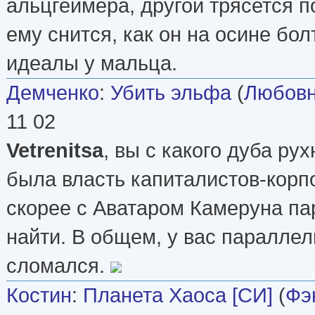
альцгеймера, другой трясется п
ему снится, как он на осине бол
идеалы у мальца.
Демченко
:
Убить эльфа
(
Любовн
11 02
Vetrenitsa
, вы с какого дуба р
была власть капиталистов-корп
скорее с Аватаром Камеруна п
найти. В общем, у вас параллел
сломался.
Костин
:
Планета Хаоса [СИ]
(
Фэ