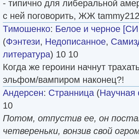
- типично для либеральной аме
с ней поговорить, ЖЖ tammy212
Тимошенко
:
Белое и черное [СИ
(
Фэнтези
,
Недописанное
,
Самизд
литература
) 10 10
Когда же героини начнут трахат
эльфом/вампиром наконец?!
Андерсен
:
Странница
(
Научная 
10
Потом, отпустив ее, он поста
четвереньки, вонзив свой огро