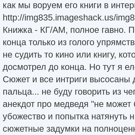
как мы воруем его книги в интерн
http://img835.imageshack.us/img8
Книжка - КГ/АМ, полное гавно. 
конца только из голого упрямст
не судить то кино или книгу, ко
досмотрел до конца. Но тут я е
Сюжет и все интриги высосаны 
пальца... не буду говорить из ч
анекдот про медведя "не может 
убожество и попытка натянуть 
сюжетные задумки на полноценн