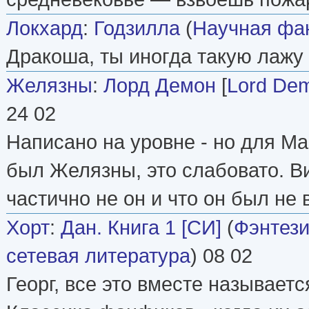
Локхард
:
Годзилла
(
Научная фа
Дракоша, ты иногда такую лажу
Желязны
:
Лорд Демон
[
Lord De
24 02
Написано на уровне - но для Ма
был Желязны, это слабовато. Ви
частично не он и что он был не 
Хорт
:
Дан. Книга 1 [СИ]
(
Фэнтез
сетевая литература
) 08 02
Георг, все это вместе называется