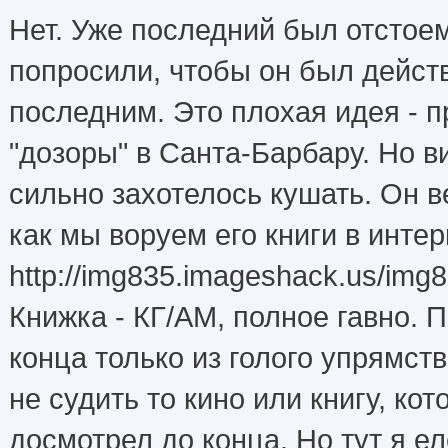
Нет. Уже последний был отстоем
попросили, чтобы он был дейст
последним. Это плохая идея - 
"дозоры" в Санта-Барбару. Но 
сильно захотелось кушать. Он ве
как мы воруем его книги в интерн
http://img835.imageshack.us/img8
Книжка - КГ/АМ, полное гавно. 
конца только из голого упрямст
не судить то кино или книгу, ко
досмотрел до конца. Но тут я е