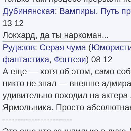
Дубинянская
:
Вампиры. Путь п
13 12
Локхард, да ты наркоман...
Рудазов
:
Серая чума
(
Юмористи
фантастика
,
Фэнтези
) 08 12
А еще — хотя об этом, само соб
никто не знал — внешне адмира
удивительно походил на актера
Ярмольника. Просто абсолютная
------------------------