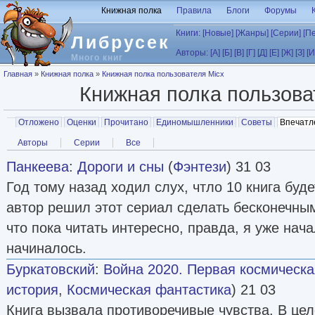
Перейти к основному содержанию
Книжная полка
Правила
Блоги
Форумы
Книги:
[Новые]
[Жанры]
[Серии]
[П
Либрусек
Авторы:
[А]
[Б]
[В]
[Г]
[Д]
[Е]
[Ж]
[З]
[И
Много книг
Вы здесь
Главная
»
Книжная полка
»
Книжная полка пользователя Micx
Книжная полка пользов
Главные вкладки
Отложено
Оценки
Прочитано
Единомышленники
Советы
Впечатл
Вторичные вкладки
Авторы
Серии
Все
Панкеева
:
Дороги и сны
(
Фэнтези
) 31 03
Год тому назад ходил слух, чтло 10 книга буд
автор решил этот сериал сделать бесконечны
что пока читать интересно, правда, я уже нача
начиналось.
Буркатовский
:
Война 2020. Первая космическа
история
,
Космическая фантастика
) 21 03
Книга вызвала противоречивые чувства. В цел