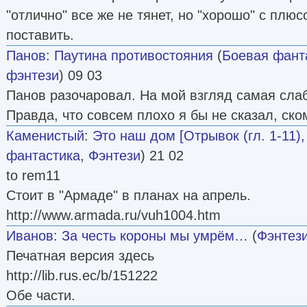
"отлично" все же не тянет, но "хорошо" с плю
поставить.
Панов
:
Паутина противостояния
(
Боевая фант
фэнтези
) 09 03
Панов разочаровал. На мой взгляд самая слаб
Правда, что совсем плохо я бы не сказал, ском
Каменистый
:
Это наш дом [Отрывок (гл. 1-11),
фантастика
,
Фэнтези
) 21 02
to rem11
Стоит в "Армаде" в планах на апрель.
http://www.armada.ru/vuh1004.htm
Иванов
:
За честь короны мы умрём…
(
Фэнтез
Печатная версия здесь
http://lib.rus.ec/b/151222
Обе части.