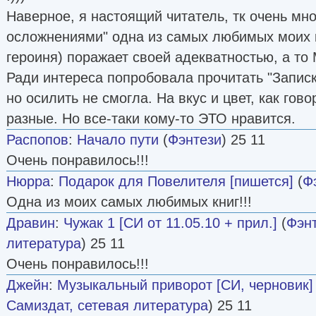
Наверное, я настоящий читатель, тк очень мно
осложнениями" одна из самых любимых моих к
героиня) поражает своей адекватностью, а то
Ради интереса попробовала прочитать "Записк
но осилить не смогла. На вкус и цвет, как го
разные. Но все-таки кому-то ЭТО нравится.
Распопов
:
Начало пути
(
Фэнтези
) 25 11
Очень понравилось!!!
Нюрра
:
Подарок для Повелителя [пишется]
(
Ф
Одна из моих самых любимых книг!!!
Дравин
:
Чужак 1 [СИ от 11.05.10 + прил.]
(
Фэн
литература
) 25 11
Очень понравилось!!!
Джейн
:
Музыкальный приворот [СИ, черновик]
Самиздат, сетевая литература
) 25 11