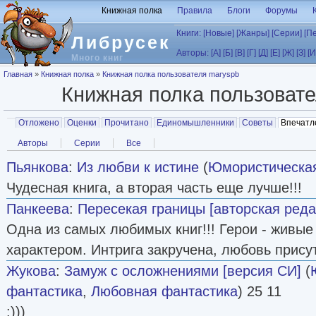
Перейти к основному содержанию
Книжная полка
Правила
Блоги
Форумы
Книги:
[Новые]
[Жанры]
[Серии]
[П
Либрусек
Авторы:
[А]
[Б]
[В]
[Г]
[Д]
[Е]
[Ж]
[З]
[И
Много книг
Вы здесь
Главная
»
Книжная полка
»
Книжная полка пользователя maryspb
Книжная полка пользоват
Главные вкладки
Отложено
Оценки
Прочитано
Единомышленники
Советы
Впечатл
Вторичные вкладки
Авторы
Серии
Все
Пьянкова
:
Из любви к истине
(
Юмористическая
Чудесная книга, а вторая часть еще лучше!!!
Панкеева
:
Пересекая границы [авторская реда
Одна из самых любимых книг!!! Герои - живые
характером. Интрига закручена, любовь прису
Жукова
:
Замуж с осложнениями [версия СИ]
(
фантастика
,
Любовная фантастика
) 25 11
:)))