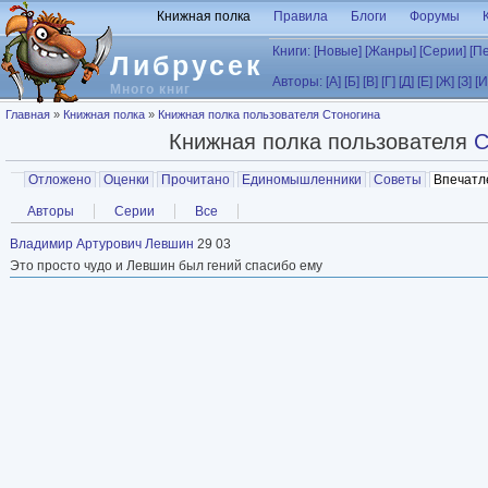
Перейти к основному содержанию
Книжная полка
Правила
Блоги
Форумы
Книги:
[Новые]
[Жанры]
[Серии]
[П
Либрусек
Авторы:
[А]
[Б]
[В]
[Г]
[Д]
[Е]
[Ж]
[З]
[И
Много книг
Вы здесь
Главная
»
Книжная полка
»
Книжная полка пользователя Стоногина
Книжная полка пользователя
С
Главные вкладки
Отложено
Оценки
Прочитано
Единомышленники
Советы
Впечатл
Вторичные вкладки
Авторы
Серии
Все
Владимир Артурович Левшин
29 03
Это просто чудо и Левшин был гений спасибо ему