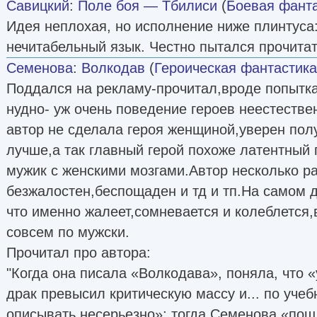
Савицкий
:
Поле боя — Тбилиси
(
Боевая фант
Идея неплохая, но исполнение ниже плинтуса
нечитабельный язык. Честно пытался прочитат
Семенова
:
Волкодав
(
Героическая фантастика
Поддался на рекламу-прочитал,вроде попытка
нудно- уж очень поведение героев неестеств
автор не сделала героя женщиной,уверен пол
лучше,а так главный герой похоже латентный 
мужик с женскими мозгами.Автор несколько ра
безжалостен,беcпощаден и тд и тп.На самом д
что именно жалеет,сомневается и колеблется,
совсем по мужски.
Прочитал про автора:
"Когда она писала «Волкодава», поняла, что 
драк превысил критическую массу и... по учеб
описывать несерьезно»; тогда Семенова «по