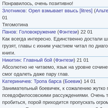
Понравилось, очень позитивно!
Злотников
:
Орел взмывает ввысь [litres]
(
Альт
01
Тягомотина
Панов
:
Головокружение
(
Фэнтези
) 22 01
Как всегда интересно. Единственно достали ш
грузят, главы с ихним участием читал по диа
книги.
Никитин
:
Главный бой
(
Фэнтези
) 21 01
Абсолютно не читаемо, язык на уровне сочин
смог одалеть даже пару глав.
Катериничев
:
Тропа барса
(
Боевик
) 14 01
Занимательный боевичек, к сожалению жутко
псевдофилосовскими рассуждениями. Очень т
пробиться, порой приходится пропускать огром