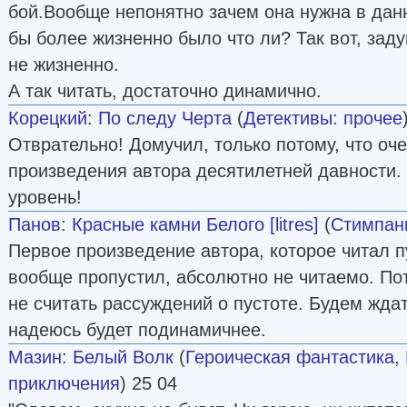
бой.Вообще непонятно зачем она нужна в дан
бы более жизненно было что ли? Так вот, зад
не жизненно.
А так читать, достаточно динамично.
Корецкий
:
По следу Черта
(
Детективы: прочее
Отврательно! Домучил, только потому, что оч
произведения автора десятилетней давности.
уровень!
Панов
:
Красные камни Белого [litres]
(
Стимпан
Первое произведение автора, которое читал 
вообще пропустил, абсолютно не читаемо. По
не считать рассуждений о пустоте. Будем жда
надеюсь будет подинамичнее.
Мазин
:
Белый Волк
(
Героическая фантастика
,
приключения
) 25 04