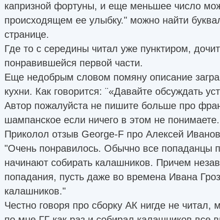
капризной фортуны, и еще меньшее число мож
происходящем ее улыбку." можно найти буква
странице.
Где то с середины читал уже пунктиром, дочит
понравившейся первой части.
Еще недобрым словом помяну описание загра
кухни. Как говорится: ¨«Давайте обсуждать уст
Автор пожалуйста не пишите больше про фра
шампанское если ничего в этом не понимаете.
Приколол отзыв George-F про Алексей Иванов
"Очень понравилось. Обычно все попаданцы п
начинают собирать калашников. Причем незав
попадания, пусть даже во времена Ивана Гроз
калашников."
Честно говоря про сборку АК нигде не читал, 
по мне ГГ как раз и собирал калашников все 