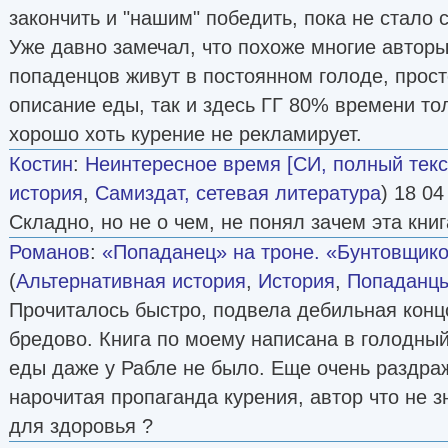
закончить и "нашим" победить, пока не стало 
Уже давно замечал, что похоже многие авторы
попаденцов живут в постоянном голоде, прос
описание еды, так и здесь ГГ 80% времени тол
хорошо хоть курение не рекламирует.
Костин
:
Неинтересное время [СИ, полный текс
история
,
Самиздат, сетевая литература
) 18 04
Складно, но не о чем, не понял зачем эта кни
Романов
:
«Попаданец» на троне. «Бунтовщико
(
Альтернативная история
,
История
,
Попаданц
Прочиталось быстро, подвела дебильная концо
бредово. Книга по моему написана в голодный
еды даже у Рабле не было. Еще очень раздра
нарочитая пропаганда курения, автор что не з
для здоровья ?