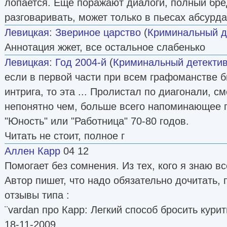
лопается. Еще поражают диалоги, полный бред
разговаривать, может только в пьесах абсурда
Левицкая
:
Звериное царство
(
Криминальный д
Аннотация жжет, все остальное слабенько
Левицкая
:
Год 2004-й
(
Криминальный детекти
если в первой части при всем графоманстве б
интрига, то эта ... Пролистал по диагонали, с
непонятно чем, больше всего напоминающее 
"Юность" или "Работница" 70-80 годов.
Читать не стоит, полное г
Аллен Карр
04 12
Помогает без сомнения. Из тех, кого я знаю в
Автор пишет, что надо обязательно дочитать, 
отзывы типа :
¨vardan про Карр: Легкий способ бросить кури
18-11-2009