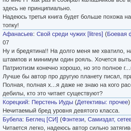
здесь не принципиально.
Надеюсь третья книга будет больше похожа на
топку!
Афанасьев
:
Свой среди чужих [litres]
(
Боевая 
07
Ну и бредятина!! На долго меня ме хватило, н
штампов и минимум один рояль. Хочется выть 
Патриотизм конечно хорошо, но это полное г...
Лучше бы автор про другую планету писал, пр
Полная, полная х...я даже не знаю на кого ра
дебилы, кто это читает существуют?
Корецкий
:
Перстень Иуды
(
Детективы: прочее
)
Нечитаемый бред уровня девятого класса.
Бубела
:
Беглец [СИ]
(
Фэнтези
,
Самиздат, сете
Читается легко, надеюсь автор сильно затягив