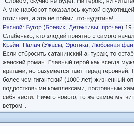
"Словом, скучно не будет. Ни герою, ни читате
А мне наоборот показалось жуткой скукотищей
отличная, а эта не пойми что-нудятина!
Рясной
:
Бугор
(
Боевик
,
Детективы: прочее
) 19
Слабенько, кто злодей понятно с самого начал
Крэйн
:
Палач
(
Ужасы
,
Эротика
,
Любовная фан
Если отбросить сатанинский антураж, то оста
женский роман. Главный герой,как всегда муж
врагами, но разумеется тает перед героиней. 
более чем гигантский (1000 лет) жизненный оп
подростковыми комплексами, постоянным хам
себя вести. Ничего нового, то же самое мы ч
ветром".