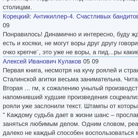
столицам.
Корецкий
:
Антикиллер-4. Счастливых бандито
09
Понравилось! Динамично и интересно, буду ж
есть и косяки, не могут воры друг другу говори
очко крепче¨, это уже не воры, а пид...ры каки
Алексей Иванович Кулаков
05 09
Первая книга, несмотря на кучу роялей и стра
Сталинской агитки весьма занимательна. Чита
Вторая ... гм, к сожалению унылый производс
напомнивший худшие произведения соцреализ
рояли уже заслонили текст. Штампы от которы
" Каждому судьба дает в жизни шанс – прослав
заняться любимым делом. Одним словом, реа
далеко не каждый способен воспользоваться