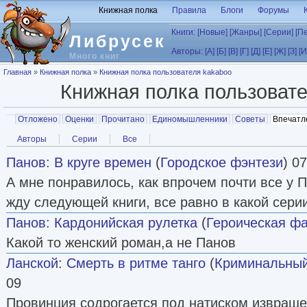
Перейти к основному содержанию
Книжная полка
Правила
Блоги
Форумы
Книги:
[Новые]
[Жанры]
[Серии]
[П
Либрусек
Авторы:
[А]
[Б]
[В]
[Г]
[Д]
[Е]
[Ж]
[З]
[И
Много книг
Вы здесь
Главная
»
Книжная полка
»
Книжная полка пользователя kakaboo
Книжная полка пользоват
Главные вкладки
Отложено
Оценки
Прочитано
Единомышленники
Советы
Впечатл
Вторичные вкладки
Авторы
Серии
Все
Панов
:
В круге времен
(
Городское фэнтези
) 0
А мне понравилось, как впрочем почти все у 
жду следующей книги, все равно в какой сери
Панов
:
Кардонийская рулетка
(
Героическая фа
Какой то женский роман,а не Панов
Ланской
:
Смерть в ритме танго
(
Криминальный
09
Провинция содрогается под натиском извраще