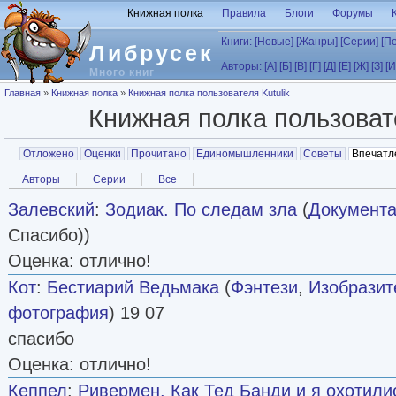
Перейти к основному содержанию
Книжная полка
Правила
Блоги
Форумы
Книги:
[Новые]
[Жанры]
[Серии]
[П
Либрусек
Авторы:
[А]
[Б]
[В]
[Г]
[Д]
[Е]
[Ж]
[З]
[И
Много книг
Вы здесь
Главная
»
Книжная полка
»
Книжная полка пользователя Kutulik
Книжная полка пользова
Главные вкладки
Отложено
Оценки
Прочитано
Единомышленники
Советы
Впечатл
Вторичные вкладки
Авторы
Серии
Все
Залевский
:
Зодиак. По следам зла
(
Документа
Cпасибо))
Оценка: отлично!
Кот
:
Бестиарий Ведьмака
(
Фэнтези
,
Изобразит
фотография
) 19 07
спасибо
Оценка: отлично!
Кеппел
:
Ривермен. Как Тед Банди и я охотилис