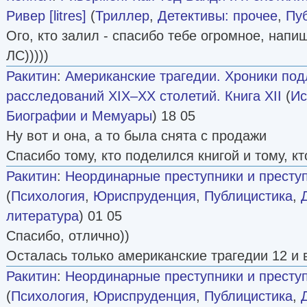
Ривер [litres]
(
Триллер
,
Детективы: прочее
,
Пу
Ого, кто залил - спасибо тебе огромное, напи
ЛС)))))
Ракитин
:
Американские трагедии. Хроники по
расследований XIX–XX столетий. Книга XII
(
Ис
Биографии и Мемуары
) 18 05
Ну вот и она, а то была снята с продажи
Спасибо тому, кто поделился книгой и тому, к
Ракитин
:
Неординарные преступники и преступ
(
Психология
,
Юриспруденция
,
Публицистика
,
литература
) 01 05
Спасибо, отлично))
Осталась только американские трагедии 12 и 
Ракитин
:
Неординарные преступники и преступ
(
Психология
,
Юриспруденция
,
Публицистика
,