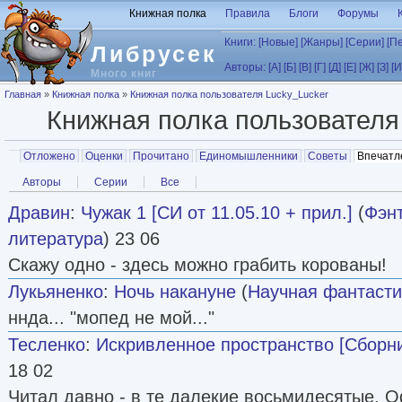
Перейти к основному содержанию
Книжная полка
Правила
Блоги
Форумы
Книги:
[Новые]
[Жанры]
[Серии]
[П
Либрусек
Авторы:
[А]
[Б]
[В]
[Г]
[Д]
[Е]
[Ж]
[З]
[И
Много книг
Вы здесь
Главная
»
Книжная полка
»
Книжная полка пользователя Lucky_Lucker
Книжная полка пользовател
Главные вкладки
Отложено
Оценки
Прочитано
Единомышленники
Советы
Впечатл
Вторичные вкладки
Авторы
Серии
Все
Дравин
:
Чужак 1 [СИ от 11.05.10 + прил.]
(
Фэн
литература
) 23 06
Скажу одно - здесь можно грабить корованы!
Лукьяненко
:
Ночь накануне
(
Научная фантасти
ннда... "мопед не мой..."
Тесленко
:
Искривленное пространство [Сборни
18 02
Читал давно - в те далекие восьмидесятые. 