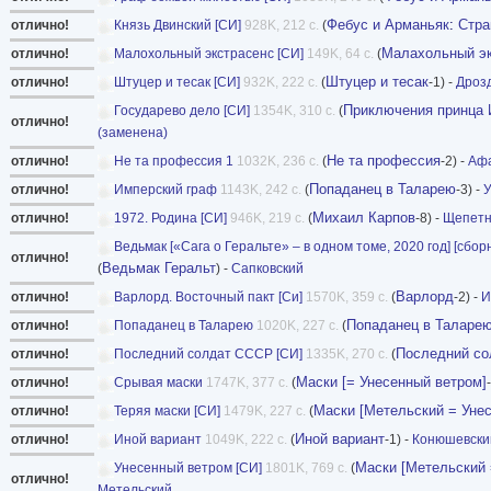
Фебус и Арманьяк
:
Стра
отлично!
Князь Двинский [СИ]
928K, 212 с.
(
Малахольный эк
отлично!
Малохольный экстрасенс [СИ]
149K, 64 с.
(
Штуцер и тесак
отлично!
Штуцер и тесак [СИ]
932K, 222 с.
(
-1) -
Дроз
Приключения принца 
Государево дело [СИ]
1354K, 310 с.
(
отлично!
(заменена)
Не та профессия
отлично!
Не та профессия 1
1032K, 236 с.
(
-2) -
Аф
Попаданец в Таларею
отлично!
Имперский граф
1143K, 242 с.
(
-3) -
У
Михаил Карпов
отлично!
1972. Родина [СИ]
946K, 219 с.
(
-8) -
Щепетн
Ведьмак [«Сага о Геральте» – в одном томе, 2020 год] [сборни
отлично!
Ведьмак Геральт
(
) -
Сапковский
Варлорд
отлично!
Варлорд. Восточный пакт [Си]
1570K, 359 с.
(
-2) -
И
Попаданец в Таларе
отлично!
Попаданец в Таларею
1020K, 227 с.
(
Последний с
отлично!
Последний солдат СССР [СИ]
1335K, 270 с.
(
Маски [= Унесенный ветром]
отлично!
Срывая маски
1747K, 377 с.
(
Маски [Метельский = Унес
отлично!
Теряя маски [СИ]
1479K, 227 с.
(
Иной вариант
отлично!
Иной вариант
1049K, 222 с.
(
-1) -
Конюшевски
Маски [Метельский 
Унесенный ветром [СИ]
1801K, 769 с.
(
отлично!
Метельский