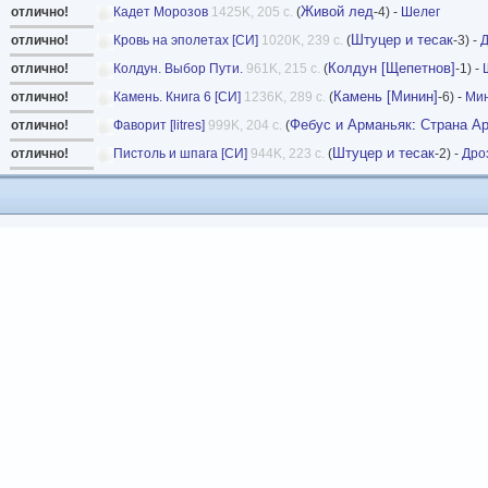
Живой лед
отлично!
Кадет Морозов
1425K, 205 с.
(
-4) -
Шелег
Штуцер и тесак
отлично!
Кровь на эполетах [СИ]
1020K, 239 с.
(
-3) -
Д
Колдун [Щепетнов]
отлично!
Колдун. Выбор Пути.
961K, 215 с.
(
-1) -
Камень [Минин]
отлично!
Камень. Книга 6 [СИ]
1236K, 289 с.
(
-6) -
Ми
Фебус и Арманьяк
:
Страна А
отлично!
Фаворит [litres]
999K, 204 с.
(
Штуцер и тесак
отлично!
Пистоль и шпага [СИ]
944K, 223 с.
(
-2) -
Дро