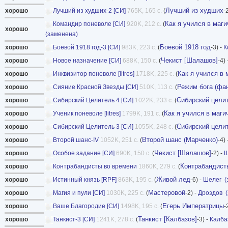
Лучший из худших
хорошо
Лучший из худших-2 [СИ]
765K, 165 с.
(
-
Как я учился в маг
Командир поневоле [СИ]
920K, 212 с.
(
хорошо
(заменена)
Боевой 1918 год
хорошо
Боевой 1918 год-3 [СИ]
983K, 223 с.
(
-3) -
К
Чекист [Шалашов]
хорошо
Новое назначение [СИ]
688K, 150 с.
(
-4) 
Как я учился в
хорошо
Инквизитор поневоле [litres]
1718K, 225 с.
(
Режим бога (фа
хорошо
Сияние Красной Звезды [СИ]
510K, 113 с.
(
Сибирский цели
хорошо
Сибирский Целитель 4 [СИ]
1022K, 233 с.
(
Как я учился в маги
хорошо
Ученик поневоле [litres]
1799K, 191 с.
(
Сибирский цели
хорошо
Сибирский Целитель 3 [СИ]
1055K, 248 с.
(
Второй шанс (Марченко)
хорошо
Второй шанс-IV
1052K, 251 с.
(
-4) 
Чекист [Шалашов]
хорошо
Особое задание [СИ]
690K, 150 с.
(
-2) -
Ш
Контрабандист
хорошо
Контрабандисты во времени
1860K, 279 с.
(
Живой лед
хорошо
Истинный князь [RPF]
863K, 195 с.
(
-6) -
Шелег
(
Мастеровой
хорошо
Магия и пули [СИ]
1030K, 225 с.
(
-2) -
Дроздов
Егерь Императрицы
хорошо
Ваше Благородие [СИ]
1498K, 195 с.
(
-
Танкист [Калбазов]
хорошо
Танкист-3 [СИ]
1241K, 278 с.
(
-3) -
Калба