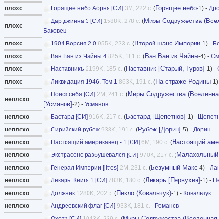
Горящее небо
плохо
Горящее небо Аорна [СИ]
3M, 222 с.
(
-1) -
Дро
Миры Содружества (Всел
Дар джинна 3 [СИ]
1588K, 278 с.
(
плохо
Баковец
Второй шанс Империи
плохо
1904 Версия 2.0
955K, 223 с.
(
-1) -
Бе
Ван Ван из Чайны
плохо
Ван Ван из Чайны 4
825K, 181 с.
(
-4) -
См
Наставник [Старый, Гуров]
плохо
Наставникъ
2199K, 185 с.
(
-1) -
На страже Родины
плохо
Ликвидация 1946. Том 1
863K, 191 с.
(
-1)
Миры Содружества (Вселенная
Поиск себя [СИ]
2M, 241 с.
(
неплохо
[Усманов]
-2) -
Усманов
Бастард [Щепетнов]
неплохо
Бастард [СИ]
916K, 217 с.
(
-1) -
Щепет
Рубеж [Дорин]
неплохо
Сирийский рубеж
938K, 191 с.
(
-5) -
Дорин
Настоящий аме
неплохо
Настоящий американец - 1 [СИ]
6M, 190 с.
(
Малахольный 
неплохо
Экстрасенс разбушевался [СИ]
970K, 217 с.
(
Безумный Макс
неплохо
Генерал Империи [litres]
2M, 231 с.
(
-4) -
Ла
Лекарь [Первухин]
неплохо
Лекарь. Книга 1 [СИ]
783K, 180 с.
(
-1) -
П
Пекло (Ковальчук)
неплохо
Должник
1280K, 202 с.
(
-1) -
Ковальчук
неплохо
Андреевский флаг [СИ]
933K, 181 с.
-
Романов
Миры Содружества (Вселенная 
Охота [СИ]
1043K, 239 с.
(