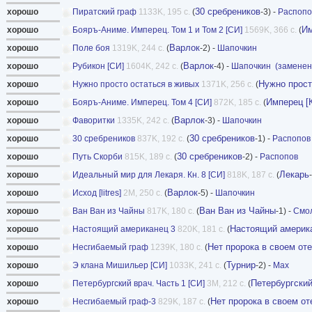
30 сребреников
хорошо
Пиратский граф
1133K, 195 с.
(
-3) -
Распопо
Им
хорошо
Бояръ-Аниме. Имперец. Том 1 и Том 2 [СИ]
1569K, 366 с.
(
Варлок
хорошо
Поле боя
1319K, 244 с.
(
-2) -
Шапочкин
Варлок
хорошо
Рубикон [СИ]
1604K, 242 с.
(
-4) -
Шапочкин
(заменен
Нужно прост
хорошо
Нужно просто остаться в живых
1371K, 256 с.
(
Имперец [
хорошо
Бояръ-Аниме. Имперец. Том 4 [СИ]
872K, 185 с.
(
Варлок
хорошо
Фаворитки
1335K, 242 с.
(
-3) -
Шапочкин
30 сребреников
хорошо
30 сребреников
837K, 192 с.
(
-1) -
Распопов
30 сребреников
хорошо
Путь Скорби
815K, 189 с.
(
-2) -
Распопов
Лекарь
хорошо
Идеальный мир для Лекаря. Кн. 8 [СИ]
818K, 187 с.
(
Варлок
хорошо
Исход [litres]
2M, 250 с.
(
-5) -
Шапочкин
Ван Ван из Чайны
хорошо
Ван Ван из Чайны
817K, 180 с.
(
-1) -
Смо
Настоящий америк
хорошо
Настоящий американец 3
820K, 181 с.
(
Нет пророка в своем от
хорошо
Несгибаемый граф
1239K, 180 с.
(
Турнир
хорошо
Э клана Мишильер [СИ]
1033K, 241 с.
(
-2) -
Мах
Петербургский
хорошо
Петербургский врач. Часть 1 [СИ]
3M, 212 с.
(
Нет пророка в своем от
хорошо
Несгибаемый граф-3
829K, 187 с.
(