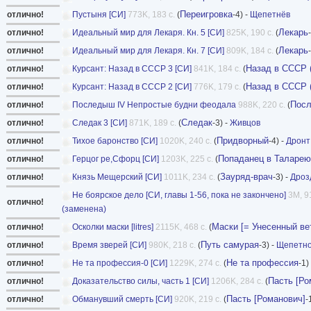
Переигровка
отлично!
Пустыня [СИ]
773K, 183 с.
(
-4) -
Щепетнёв
Лекарь
отлично!
Идеальный мир для Лекаря. Кн. 5 [СИ]
825K, 190 с.
(
Лекарь
отлично!
Идеальный мир для Лекаря. Кн. 7 [СИ]
809K, 184 с.
(
Назад в СССР 
отлично!
Курсант: Назад в СССР 3 [СИ]
841K, 184 с.
(
Назад в СССР 
отлично!
Курсант: Назад в СССР 2 [СИ]
776K, 179 с.
(
Пос
отлично!
Последыш IV Непростые будни феодала
988K, 220 с.
(
Следак
отлично!
Следак 3 [СИ]
871K, 189 с.
(
-3) -
Живцов
Придворный
отлично!
Тихое баронство [СИ]
1020K, 240 с.
(
-4) -
Дронт
Попаданец в Таларею
отлично!
Герцог ре,Сфорц [СИ]
1203K, 225 с.
(
Зауряд-врач
отлично!
Князь Мещерский [СИ]
1011K, 234 с.
(
-3) -
Дроз
Не боярское дело [СИ, главы 1-56, пока не закончено]
3M, 9
отлично!
(заменена)
Маски [= Унесенный ве
отлично!
Осколки маски [litres]
2115K, 468 с.
(
Путь самурая
отлично!
Время зверей [СИ]
980K, 218 с.
(
-3) -
Щепетн
Не та профессия
отлично!
Не та профессия-0 [СИ]
1229K, 274 с.
(
-1)
Пасть [Ро
отлично!
Доказательство силы, часть 1 [СИ]
1206K, 284 с.
(
Пасть [Романович]
отлично!
Обманувший смерть [СИ]
920K, 219 с.
(
-