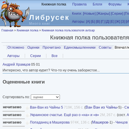
Перейти к основному содержанию
Книжная полка
Правила
Блоги
Форумы
Книги:
[Новые]
[Жанры]
[Серии]
[П
Либрусек
Авторы:
[А]
[Б]
[В]
[Г]
[Д]
[Е]
[Ж]
[З]
[И
Много книг
Вы здесь
Главная
»
Книжная полка
»
Книжная полка пользователя avtsap
Книжная полка пользовател
Главные вкладки
Отложено
Оценки
Прочитано
Единомышленники
Советы
Впечатл
Вторичные вкладки
Авторы
Серии
Все
Андрей Храмцов
05 01
Интересно, что автор курит? Что-то ну очень забористое...
Оцененные книги
Сортировать по:
нечитаемо
Ван Ван из Чайны
Ван-Ван из Чайны 5
719K, 156 с.
(
-5) -
См
нечитаемо
Украинское счастье. Ещё раз о «на» и «в»
2M, 267 с.
(сост.
А
Машеров
нечитаемо
Попаданец в Машерова
974K, 136 с.
(
-1) -
Чинцов