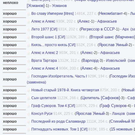
неплохо
[Усманов]
-1) -
Усманов
Некомбатант
хорошо
Во славу Империи [litres]
1481K, 227 с.
(
-4) -
Лы
Алекс
хорошо
Алекс и Алекс
930K, 202 с.
(
-1) -
Афанасьев
Регрессор в СССР
хорошо
Лето 1977 [СИ]
931K, 202 с.
(
-1) -
Арх
(з
Второй шанс (Марченко
хорошо
Второй шанс 1 [СИ]
1192K, 289 с.
(
Ярослав Умный
хорошо
Князь... просто князь [СИ]
932K, 216 с.
(
-2) -
Алекс
хорошо
Алекс и Алекс 2
903K, 201 с.
(
-2) -
Афанасьев
Варлорд
хорошо
Врата Тартара
1312K, 312 с.
(
-3) -
Извольский
(за
Алекс
хорошо
Алекс и Алекс 4
906K, 200 с.
(
-4) -
Афанасьев
Господин Из
Господин Изобретатель. Часть I
929K, 194 с.
(
хорошо
(заменена)
Новый 
хорошо
Новый старый 1978-й. Книга четвертая
875K, 200 с.
(
Целитель [Сафонов]
хорошо
Сын целителя
1122K, 266 с.
(
-3) -
Саф
Граф Суворов
хорошо
Граф Суворов. Том 4 [СИ]
1007K, 229 с.
(
-4) -
Ярослав Умный
хорошо
Консул Руси
914K, 225 с.
(
-3) -
Ланцов
(зам
Стихийный Ми
хорошо
Последний из рода Саламандр
1111K, 204 с.
(
15 ножевых
хорошо
Пятнадцать ножевых. Том 1 [СИ]
810K, 185 с.
(
-