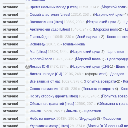
Морской волк
отлично!
Время больших побед [Litres]
1279K, 214 с.
(
-
Истринский цикл
отлично!
Серый властелин [Litres]
1231K, 253 с.
(
-4)
Истринский цикл
отлично!
Военачальник [litres]
1386K, 293 с.
(
-3) -
Ще
Морской волк
отлично!
Арктический удар [Litres]
1540K, 247 с.
(
-2) -
Ц
Иной вариант
отлично!
Главный день
1094K, 230 с.
(
-2) -
Конюшевски
отлично!
Исповедь
20K, 5 с.
-
Точильникова
Истринский цикл
отлично!
Маг [Litres]
1580K, 344 с.
(
-2) -
Щепетнов
Морской волк
отлично!
Морской волк
1349K, 294 с.
(
-1) -
Царегородц
Истринский цикл (СИ)
отлично!
Лекарь [СИ]
847K, 374 с.
(
-1) -
Щепет
отлично!
Листок на воде [СИ]
1210K, 248 с.
(оформ.
wotti
) -
Дроздов
Попытка возврата
отлично!
Все зависит от нас
1602K, 378 с.
(
-2) -
Ко
Попытка возврата
отлично!
Основная миссия
1010K, 239 с.
(
-4) -
Кон
Попытка возвр
отлично!
По эту сторону фронта [litres]
1020K, 240 с.
(
Обезьяна с гран
отлично!
Обезьяна с гранатой [litres]
1256K, 207 с.
(
Инь-ян
отлично!
Инь-ян
1522K, 265 с.
(
-1) -
Щепетнов
Видящий
отлично!
Небо на плечах
1043K, 196 с.
(
-3) -
Федорочев
Маски [= Унесенный ве
отлично!
Удерживая маску [Litres]
2M, 374 с.
(