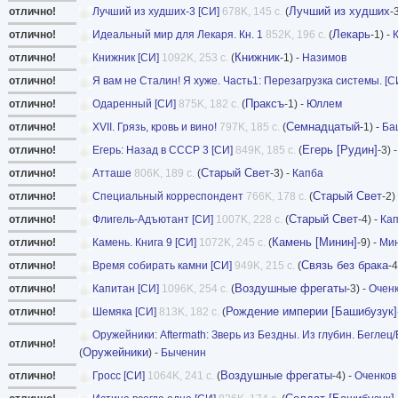
Лучший из худших
отлично!
Лучший из худших-3 [СИ]
678K, 145 с.
(
-
Лекарь
отлично!
Идеальный мир для Лекаря. Кн. 1
852K, 196 с.
(
-1) -
Книжник
отлично!
Книжник [СИ]
1092K, 253 с.
(
-1) -
Назимов
отлично!
Я вам не Сталин! Я хуже. Часть1: Перезагрузка системы. [С
Праксъ
отлично!
Одаренный [СИ]
875K, 182 с.
(
-1) -
Юллем
Семнадцатый
отлично!
XVII. Грязь, кровь и вино!
797K, 185 с.
(
-1) -
Ба
Егерь [Рудин]
отлично!
Егерь: Назад в СССР 3 [СИ]
849K, 185 с.
(
-3) 
Старый Свет
отлично!
Атташе
806K, 189 с.
(
-3) -
Капба
Старый Свет
отлично!
Специальный корреспондент
766K, 178 с.
(
-2)
Старый Свет
отлично!
Флигель-Адъютант [СИ]
1007K, 228 с.
(
-4) -
Ка
Камень [Минин]
отлично!
Камень. Книга 9 [СИ]
1072K, 245 с.
(
-9) -
Ми
Связь без брака
отлично!
Время собирать камни [СИ]
949K, 215 с.
(
-4
Воздушные фрегаты
отлично!
Капитан [СИ]
1096K, 254 с.
(
-3) -
Очен
Рождение империи [Башибузук]
отлично!
Шемяка [СИ]
813K, 182 с.
(
Оружейники: Aftermath: Зверь из Бездны. Из глубин. Беглец/Б
отлично!
Оружейники
(
) -
Быченин
Воздушные фрегаты
отлично!
Гросс [СИ]
1064K, 241 с.
(
-4) -
Оченков