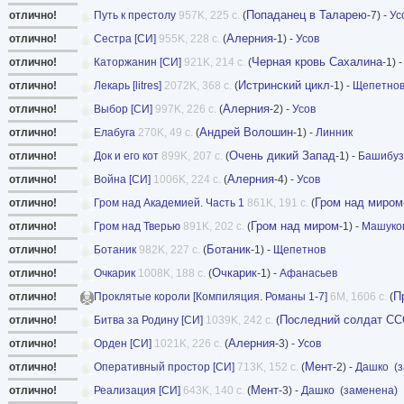
Попаданец в Таларею
отлично!
Путь к престолу
957K, 225 с.
(
-7) -
Ус
Алерния
отлично!
Сестра [СИ]
955K, 228 с.
(
-1) -
Усов
Черная кровь Сахалина
отлично!
Каторжанин [СИ]
921K, 214 с.
(
-1) 
Истринский цикл
отлично!
Лекарь [litres]
2072K, 368 с.
(
-1) -
Щепетно
Алерния
отлично!
Выбор [СИ]
997K, 226 с.
(
-2) -
Усов
Андрей Волошин
отлично!
Елабуга
270K, 49 с.
(
-1) -
Линник
Очень дикий Запад
отлично!
Док и его кот
899K, 207 с.
(
-1) -
Башибуз
Алерния
отлично!
Война [СИ]
1006K, 224 с.
(
-4) -
Усов
Гром над миром
отлично!
Гром над Академией. Часть 1
861K, 191 с.
(
Гром над миром
отлично!
Гром над Тверью
891K, 202 с.
(
-1) -
Машуко
Ботаник
отлично!
Ботаник
982K, 227 с.
(
-1) -
Щепетнов
Очкарик
отлично!
Очкарик
1008K, 188 с.
(
-1) -
Афанасьев
П
отлично!
Проклятые короли [Компиляция. Романы 1-7]
6M, 1606 с.
(
Последний солдат С
отлично!
Битва за Родину [СИ]
1039K, 242 с.
(
Алерния
отлично!
Орден [СИ]
1021K, 226 с.
(
-3) -
Усов
Мент
отлично!
Оперативный простор [СИ]
713K, 152 с.
(
-2) -
Дашко
(
Мент
отлично!
Реализация [СИ]
643K, 140 с.
(
-3) -
Дашко
(заменена)