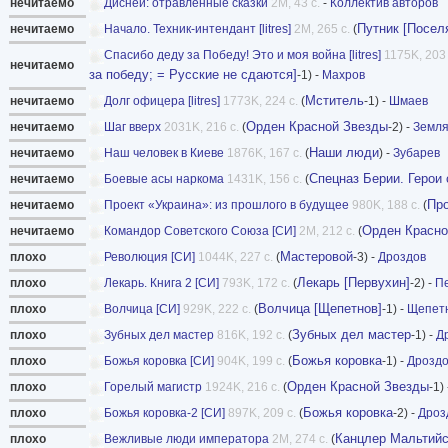
нечитаемо
Дисней: отравленные сказки
2M, 43 с.
-
Коллектив авторов
Путник [Посел
нечитаемо
Начало. Техник-интендант [litres]
2M, 265 с.
(
Спасибо деду за Победу! Это и моя война [litres]
1175K, 203 
нечитаемо
за победу; = Русские не сдаются]
-1) -
Махров
Мститель
нечитаемо
Долг офицера [litres]
1773K, 224 с.
(
-1) -
Шмаев
Орден Красной Звезды
нечитаемо
Шаг вверх
2031K, 216 с.
(
-2) -
Земл
Наши люди
нечитаемо
Наш человек в Киеве
1876K, 167 с.
(
) -
Зубарев
Спецназ Берии. Герои
нечитаемо
Боевые асы наркома
1431K, 156 с.
(
Про
нечитаемо
Проект «Украина»: из прошлого в будущее
980K, 188 с.
(
Орден Красно
нечитаемо
Командор Советского Союза [СИ]
2M, 212 с.
(
Мастеровой
плохо
Революция [СИ]
1044K, 227 с.
(
-3) -
Дроздов
Лекарь [Первухин]
плохо
Лекарь. Книга 2 [СИ]
793K, 172 с.
(
-2) -
П
Волчица [Щепетнов]
плохо
Волчица [СИ]
929K, 222 с.
(
-1) -
Щепет
Зубных дел мастер
плохо
Зубных дел мастер
816K, 192 с.
(
-1) -
Д
Божья коровка
плохо
Божья коровка [СИ]
904K, 199 с.
(
-1) -
Дрозд
Орден Красной Звезды
плохо
Горелый магистр
1924K, 216 с.
(
-1)
Божья коровка
плохо
Божья коровка-2 [СИ]
897K, 209 с.
(
-2) -
Дроз
Канцлер Мальтийс
плохо
Вежливые люди императора
2M, 274 с.
(