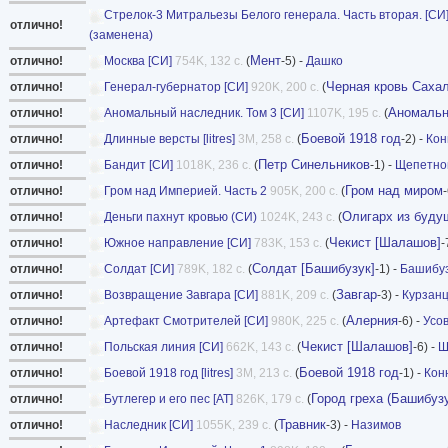
Стрелок-3 Митральезы Белого генерала. Часть вторая. [СИ
отлично!
(заменена)
Мент
отлично!
Москва [СИ]
754K, 132 с.
(
-5) -
Дашко
Черная кровь Саха
отлично!
Генерал-губернатор [СИ]
920K, 200 с.
(
Аномальн
отлично!
Аномальный наследник. Том 3 [СИ]
1107K, 195 с.
(
Боевой 1918 год
отлично!
Длинные версты [litres]
3M, 258 с.
(
-2) -
Кон
Петр Синельников
отлично!
Бандит [СИ]
1018K, 236 с.
(
-1) -
Щепетно
Гром над миром
отлично!
Гром над Империей. Часть 2
905K, 200 с.
(
-
Олигарх из буду
отлично!
Деньги пахнут кровью (СИ)
1024K, 243 с.
(
Чекист [Шалашов]
отлично!
Южное направление [СИ]
783K, 153 с.
(
-
Солдат [Башибузук]
отлично!
Солдат [СИ]
789K, 182 с.
(
-1) -
Башибу
Завгар
отлично!
Возвращение Завгара [СИ]
881K, 209 с.
(
-3) -
Курзан
Алерния
отлично!
Артефакт Смотрителей [СИ]
980K, 225 с.
(
-6) -
Усо
Чекист [Шалашов]
отлично!
Польская линия [СИ]
662K, 143 с.
(
-6) -
Ш
Боевой 1918 год
отлично!
Боевой 1918 год [litres]
3M, 213 с.
(
-1) -
Кон
Город греха (Башибузу
отлично!
Бутлегер и его пес [AT]
826K, 179 с.
(
Травник
отлично!
Наследник [СИ]
1055K, 239 с.
(
-3) -
Назимов