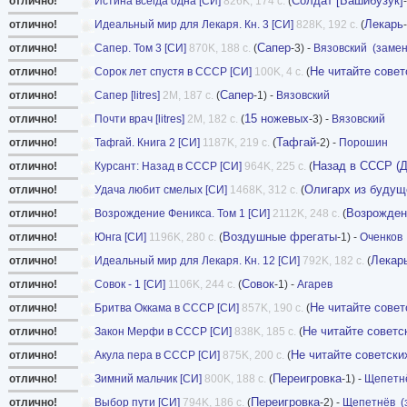
Солдат [Башибузук]
отлично!
Истина всегда одна [СИ]
826K, 174 с.
(
Лекарь
отлично!
Идеальный мир для Лекаря. Кн. 3 [СИ]
828K, 192 с.
(
Сапер
отлично!
Сапер. Том 3 [СИ]
870K, 188 с.
(
-3) -
Вязовский
(заме
Не читайте совет
отлично!
Сорок лет спустя в СССР [СИ]
100K, 4 с.
(
Сапер
отлично!
Сапер [litres]
2M, 187 с.
(
-1) -
Вязовский
15 ножевых
отлично!
Почти врач [litres]
2M, 182 с.
(
-3) -
Вязовский
Тафгай
отлично!
Тафгай. Книга 2 [СИ]
1187K, 219 с.
(
-2) -
Порошин
Назад в СССР (
отлично!
Курсант: Назад в СССР [СИ]
964K, 225 с.
(
Олигарх из будущ
отлично!
Удача любит смелых [СИ]
1468K, 312 с.
(
Возрожден
отлично!
Возрождение Феникса. Том 1 [СИ]
2112K, 248 с.
(
Воздушные фрегаты
отлично!
Юнга [СИ]
1196K, 280 с.
(
-1) -
Оченков
Лекар
отлично!
Идеальный мир для Лекаря. Кн. 12 [СИ]
792K, 182 с.
(
Совок
отлично!
Совок - 1 [СИ]
1106K, 244 с.
(
-1) -
Агарев
Не читайте совет
отлично!
Бритва Оккама в СССР [СИ]
857K, 190 с.
(
Не читайте советс
отлично!
Закон Мерфи в СССР [СИ]
838K, 185 с.
(
Не читайте советски
отлично!
Акула пера в СССР [СИ]
875K, 200 с.
(
Переигровка
отлично!
Зимний мальчик [СИ]
800K, 188 с.
(
-1) -
Щепетн
Переигровка
отлично!
Выбор пути [СИ]
794K, 186 с.
(
-2) -
Щепетнёв
(