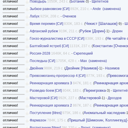
Ботаник
отлично!
Поводырь
1050K, 243 с.
(
-3) -
Щепетнов
отлично!
Зыбкое равновесие [СИ]
892K, 210 с.
-
Ande
(заменена)
отлично!
Лабух
925K, 208 с.
-
Оченков
Чекист [Шалашов]
отлично!
Время перемен [СИ]
830K, 183 с.
(
-9) -
Ш
Рубеж [Дорин]
отлично!
Афганский рубеж
919K, 211 с.
(
-1) -
Дорин
Не читайте 
отлично!
Гонзо-журналистика в СССР [СИ]
838K, 193 с.
(
Константин [Оченко
отлично!
Балтийский ястреб [СИ]
1131K, 237 с.
(
отлично!
Россия-2028
1646K, 64 с.
-
Скрепецкий
отлично!
Последыш [СИ]
1705K, 428 с.
-
Мах
(заменена)
Двойник [Назимов]
отлично!
Двойник
988K, 219 с.
(
-1) -
Назимов
Превозмога
отлично!
Превозмоганец-прогрессор 4 [СИ]
877K, 193 с.
(
Реинкарнация архи
отлично!
Реинкарнация архимага 3
847K, 181 с.
(
Переигровка
отлично!
Разведка боем [СИ]
804K, 183 с.
(
-3) -
Щепетнё
Мастеровой
отлично!
Мастеровой [СИ]
992K, 227 с.
(
-1) -
Дроздов
Реинкарнация архи
отлично!
Реинкарнация архимага 2
867K, 187 с.
(
Аномальный наследник
отлично!
Поступление [litres]
975K, 186 с.
(
-1
Пришлый [Шимохин, Коллингвуд]
отлично!
Фармазон
784K, 175 с.
(
отлично!
Воспитанник [litres]
3M, 220 с.
-
Дронт
(заменена)