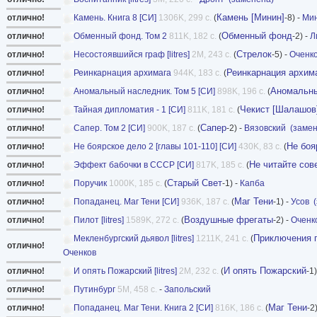
Камень [Минин]
отлично!
Камень. Книга 8 [СИ]
1306K, 299 с.
(
-8) -
Ми
Обменный фонд
отлично!
Обменный фонд. Том 2
811K, 182 с.
(
-2) -
Л
Стрелок
отлично!
Несостоявшийся граф [litres]
2M, 243 с.
(
-5) -
Оченк
Реинкарнация архим
отлично!
Реинкарнация архимага
944K, 183 с.
(
Аномальны
отлично!
Аномальный наследник. Том 5 [СИ]
898K, 196 с.
(
Чекист [Шалашов
отлично!
Тайная дипломатия - 1 [СИ]
811K, 181 с.
(
Сапер
отлично!
Сапер. Том 2 [СИ]
900K, 187 с.
(
-2) -
Вязовский
(заме
Не боя
отлично!
Не боярское дело 2 [главы 101-110] [СИ]
430K, 83 с.
(
Не читайте сов
отлично!
Эффект бабочки в СССР [СИ]
817K, 185 с.
(
Старый Свет
отлично!
Поручик
1000K, 185 с.
(
-1) -
Капба
Маг Тени
отлично!
Попаданец. Маг Тени [СИ]
936K, 187 с.
(
-1) -
Усов
Воздушные фрегаты
отлично!
Пилот [litres]
1589K, 272 с.
(
-2) -
Оченк
Приключения п
Мекленбургский дьявол [litres]
1211K, 241 с.
(
отлично!
Оченков
И опять Пожарский
отлично!
И опять Пожарский [litres]
2M, 232 с.
(
-1)
отлично!
Путинбург
5M, 458 с.
-
Запольский
Маг Тени
отлично!
Попаданец. Маг Тени. Книга 2 [СИ]
816K, 186 с.
(
-2