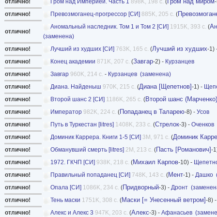
Гром над миром
отлично!
Гром над Империей. Часть 1
898K, 198 с.
(
-
Превозмоган
отлично!
Превозмоганец-прогрессор [СИ]
885K, 205 с.
(
Ан
Аномальный наследник. Том 1 и Том 2 [СИ]
1915K, 393 с.
(
отлично!
(заменена)
Лучший из худших
отлично!
Лучший из худших [СИ]
763K, 165 с.
(
-1) 
Завгар
отлично!
Конец академии
871K, 207 с.
(
-2) -
Курзанцев
отлично!
Завгар
960K, 214 с.
-
Курзанцев
(заменена)
Диана [Щепетнов]
отлично!
Диана. Найденыш
970K, 215 с.
(
-1) -
Щеп
Второй шанс (Марченко
отлично!
Второй шанс 2 [СИ]
1186K, 265 с.
(
Попаданец в Таларею
отлично!
Император
982K, 224 с.
(
-8) -
Усов
Стрелок
отлично!
Путь в Туркестан [litres]
1408K, 233 с.
(
-3) -
Оченков
Доминик Карр
отлично!
Доминик Каррера. Книги 1-5 [СИ]
3M, 971 с.
(
Пасть [Романович]
отлично!
Обманувший смерть [litres]
2M, 213 с.
(
-1
Михаил Карпов
отлично!
1972. ГКЧП [СИ]
938K, 218 с.
(
-10) -
Щепетн
Мент
отлично!
Правильный попаданец [СИ]
748K, 143 с.
(
-1) -
Дашко
Придворный
отлично!
Опала [СИ]
1086K, 234 с.
(
-3) -
Дронт
(заменен
Маски [= Унесенный ветром]
отлично!
Тень маски
1751K, 308 с.
(
-8) 
Алекс
отлично!
Алекс и Алекс 3
947K, 203 с.
(
-3) -
Афанасьев
(замене