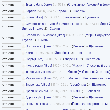
Стругацкие, Аркадий и Бор
отлично!
Трудно быть богом
2M, 563 с.
(
Варлок
отлично!
Варлок
1545K, 234 с.
(
-1) -
Шапочкин
Зверёныш
отлично!
Вожак [litres]
1548K, 297 с.
(
-4) -
Щепетнов
Миры С
Студент на агентурной работе [Litres]
1621K, 373 с.
(
отлично!
Виктор Глухов
-2) -
Сухинин
Миры Содружест
Вторая жизнь майора [litres]
1543K, 333 с.
(
отлично!
Глухов
-1) -
Сухинин
Инь-ян
отлично!
Против всех! [litres]
1690K, 252 с.
(
-4) -
Щепетнов
Зверёныш
отлично!
Демон
1199K, 253 с.
(
-3) -
Щепетнов
Зверёныш
отлично!
Зверь [Litres]
1260K, 226 с.
(
-2) -
Щепетнов
Маски [= Унесенный вет
отлично!
Чужие маски [litres]
1519K, 240 с.
(
Маски [= Унесенный ветром
отлично!
Теряя маски [litres]
3M, 227 с.
(
Маски [= Унесенный ветром
отлично!
Меняя маски [litres]
2M, 307 с.
(
Зверёныш
отлично!
Звереныш [Litres]
1354K, 221 с.
(
-1) -
Щепетнов
Инь-ян
отлично!
Красные крылья
1291K, 219 с.
(
-3) -
Щепетнов
Инь-ян
отлично!
Дорога к Дао [litres]
1281K, 226 с.
(
-2) -
Щепетнов
Попытка возврата
отлично!
Попытка возврата
1370K, 319 с.
(
-1) -
Ко