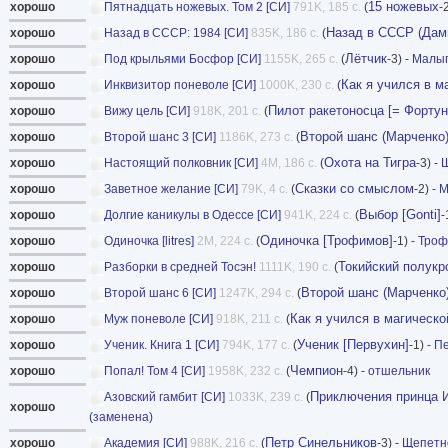
15 ножевых
хорошо
Пятнадцать ножевых. Том 2 [СИ]
791K, 185 с.
(
-
Назад в СССР (Дам
хорошо
Назад в СССР: 1984 [СИ]
835K, 186 с.
(
Лётчик
хорошо
Под крыльями Босфор [СИ]
1155K, 265 с.
(
-3) -
Малы
Как я учился в м
хорошо
Инквизитор поневоле [СИ]
1000K, 230 с.
(
Пилот ракетоносца [= Форту
хорошо
Вижу цель [СИ]
918K, 201 с.
(
Второй шанс (Марченко
хорошо
Второй шанс 3 [СИ]
1186K, 273 с.
(
Охота на Тигра
хорошо
Настоящий полковник [СИ]
4M, 186 с.
(
-3) -
Сказки со смыслом
хорошо
Заветное желание [СИ]
79K, 4 с.
(
-2) -
М
Выбор [Gonti]
хорошо
Долгие каникулы в Одессе [СИ]
941K, 224 с.
(
-
Одиночка [Трофимов]
хорошо
Одиночка [litres]
2M, 224 с.
(
-1) -
Троф
Токийский полукр
хорошо
Разборки в средней Тосэн!
1111K, 190 с.
(
Второй шанс (Марченко
хорошо
Второй шанс 6 [СИ]
1247K, 294 с.
(
Как я учился в магическ
хорошо
Муж поневоле [СИ]
918K, 211 с.
(
Ученик [Первухин]
хорошо
Ученик. Книга 1 [СИ]
794K, 177 с.
(
-1) -
Пе
Чемпион
хорошо
Попал! Том 4 [СИ]
1958K, 232 с.
(
-4) -
отшельник
Приключения принца И
Азовский гамбит [СИ]
1033K, 239 с.
(
хорошо
(заменена)
Петр Синельников
хорошо
Академия [СИ]
988K, 216 с.
(
-3) -
Щепетн