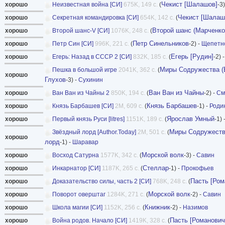
Чекист [Шалашов]
хорошо
Неизвестная война [СИ]
675K, 149 с.
(
-3)
Чекист [Шалаш
хорошо
Секретная командировка [СИ]
654K, 142 с.
(
Второй шанс (Марченко
хорошо
Второй шанс-V [СИ]
1076K, 248 с.
(
Петр Синельников
хорошо
Петр Син [СИ]
996K, 221 с.
(
-2) -
Щепетн
Егерь [Рудин]
хорошо
Егерь: Назад в СССР 2 [СИ]
832K, 185 с.
(
-2) 
Миры Содружества (В
Пешка в большой игре
2041K, 362 с.
(
хорошо
Глухов
-3) -
Сухинин
Ван Ван из Чайны
хорошо
Ван Ван из Чайны 2
850K, 194 с.
(
-2) -
См
Князь Барбашев
хорошо
Князь Барбашев [СИ]
2M, 609 с.
(
-1) -
Роди
Ярослав Умный
хорошо
Первый князь Руси [litres]
1151K, 189 с.
(
-1) 
Миры Cодружества
Звёздный лорд [Author.Today]
2M, 501 с.
(
хорошо
лорд
-1) -
Шаравар
Морской волк
хорошо
Восход Сатурна
1577K, 342 с.
(
-3) -
Савин
Стеллар
хорошо
Инкарнатор [СИ]
1187K, 265 с.
(
-1) -
Прокофьев
Пасть [Ром
хорошо
Доказательство силы, часть 2 [СИ]
768K, 248 с.
(
Морской волк
хорошо
Поворот оверштаг
1284K, 271 с.
(
-2) -
Савин
Книжник
хорошо
Школа магии [СИ]
1152K, 256 с.
(
-2) -
Назимов
Пасть [Романович
хорошо
Война родов. Начало [СИ]
1419K, 328 с.
(