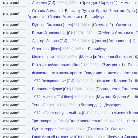
Эрик дэс’Сарион
отлично!
Алхимик [СИ]
1273K, 223 с.
(
-1) -
Каменев
Страна Арманьяк: Бастард. Рутьер. Дракон Золотого Руна [сб
отлично!
Арманьяк
:
Страна Арманьяк
) -
Башибузук
Стрелок
отлично!
Путь на Балканы [litres]
5M, 366 с.
(
-1) -
Оченков
Фебус и Арманьяк
:
С
отлично!
Великий посланник [СИ]
973K, 213 с.
(
Доктор [Афанасьев]
отлично!
Доктор. Заново [СИ]
1179K, 280 с.
(
-1) 
отлично!
Я остаюсь [litres]
2260K, 265 с.
-
Башибузук
Маски [= Унесенный ветром]
отлично!
Маска зверя
1904K, 427 с.
(
-6
Эмигрант
отлично!
Его высокоблагородие [litres]
4M, 235 с.
(
-1) -
Баши
отлично!
Фашизм — это очень просто. Эпидемиологическая памятка 
Михаил Карпов
отлично!
1972 Возвращение [СИ]
940K, 217 с.
(
-7) -
Щ
Попаданец в Таларею
отлично!
Баронские будни [CИ]
1000K, 243 с.
(
Михаил Карпов
отлично!
1972. Миссия [СИ litres]
992K, 216 с.
(
-6) -
Щ
Варлорд
отлично!
Темный пакт
1410K, 376 с.
(
-1) -
Делакруз
Михаил Карп
отлично!
1972. «Союз нерушимый...» [СИ]
937K, 218 с.
(
отлично!
Три товарища [litres]
[
Drei Kameraden
ru]
1534K, 336 с.
(пер.
Стрелок
отлично!
Путь в террор [litres]
4M, 264 с.
(
-2) -
Оченков
Фебус и Армань
отлично!
Граф божьей милостью [СИ]
1038K, 240 с.
(