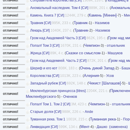
Попаданец в
отлично!
Соправитель королевства [СИ]
1309K, 226 с.
(
Аномальны
отлично!
Аномальный наследник. Том 4 [СИ]
889K, 201 с.
(
Камень [Минин]
отлично!
Камень. Книга 7 [СИ]
1244K, 279 с.
(
-7) -
Ми
Травник
отлично!
Травник [СИ]
995K, 233 с.
(
-1) -
Назимов
Травник
отлично!
Лекарь [СИ]
1040K, 237 с.
(
-2) -
Назимов
Гром над м
отлично!
Гром над Академией Часть 3 [СИ]
862K, 195 с.
(
Чемпион
отлично!
Попал! Том 3 [СИ]
1670K, 231 с.
(
-3) -
отшельник
Сказки со смыслом
отлично!
Жрица [СИ]
89K, 4 с.
(
-1) -
Машуков
Гром над м
отлично!
Гром над Академией. Часть 2 [СИ]
872K, 201 с.
(
Очень дикий Запад
отлично!
Шериф и его кот
808K, 183 с.
(
-2) -
Баши
Алерния
отлично!
Королевства [СИ]
1013K, 223 с.
(
-5) -
Усов
Чекист [Шалашов]
отлично!
Западный рубеж [СИ]
692K, 148 с.
(
-5) -
Приключен
Мекленбургская принцесса [litres]
2204K, 221 с.
(
отлично!
Мекленбургского
-5) -
Оченков
Чемпион
отлично!
Попал! Том 1. Том 2 [СИ]
3M, 423 с.
(
-1) -
отшельник
отлично!
Старые долги [СИ]
988K, 226 с.
-
Ande
Туманная река
отлично!
Туманная река. Том 1
1001K, 215 с.
(
-1) -
Пор
Мент
отлично!
Ликвидация [СИ]
599K, 134 с.
(
-4) -
Дашко
(заменена)