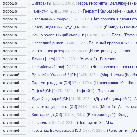
Терра инкогнита [Величко]
хорошо
Эмигранты
1126K, 239 с.
(
-1) -
В
Танкист [Калбазов]
хорошо
Танкист-4 [СИ]
1100K, 258 с.
(
-4) -
Калба
Нет пророка в своем от
хорошо
Несгибаемый граф-4
865K, 181 с.
(
Cherry
хорошо
Cherry. Видевший будущее
1089K, 244 с.
(
-1) -
Назим
Пасть [Роман
хорошо
Война родов. Общий сбор [СИ]
1079K, 247 с.
(
Бешеный прапорщик
хорошо
Последний рывок
1054K, 232 с.
(
-9) -
З
Иностранец
хорошо
Иностранец [litres]
2313K, 243 с.
(
-1) -
Шелег
Ермак
хорошо
Личник [litres]
2317K, 273 с.
(
-3) -
Валериев
Нет пророка в своем от
хорошо
Несгибаемый граф-2
821K, 183 с.
(
Мир Тверди (Капба
отлично!
Великий и Ужасный 2 [СИ]
942K, 185 с.
(
Переигровка
отлично!
Барометр падает [СИ]
871K, 179 с.
(
-10) -
Щепе
Тафгай
отлично!
Тафгай [СИ]
947K, 218 с.
(
-1) -
Порошин
Другой сценарий
отлично!
Другой сценарий [СИ]
1145K, 268 с.
(
-1) -
A
Мент
отлично!
Инспектор угрозыска [СИ]
844K, 146 с.
(
-6) -
Дашко
(з
Конторщица
отлично!
Конторщица [СИ]
1099K, 250 с.
(
-1) -
Фонд
Последыш
отлично!
Последыш III
947K, 221 с.
(
-3) -
Мах
Константин [Оч
отлично!
Гроза над Бомарзундом [СИ]
1375K, 220 с.
(