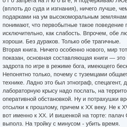
о г о запрета на л ю б ы е, я подчёркиваю Л
(вплоть до суда и изгнания), ничего лучше, ч
подарками на ум высокоморальным землянам 
понимают, что первобытные такое поведение 
исключительно, как слабость. Впрочем, обе л
хороши. Без дураков. Только обе трагичные.
Вторая книга. Ничего особенно нового, мир то
показан, основная составляющая книги — это
задрота по игре в режиме бога, имеющего бес
Непонятно только, почему с туземцами общае
технике. Ладно это был этнограф, спецагент, 
лабораторную крысу надо послать, на террит
оперативной обстановкой. Ну и потрахушки вр
отсылки к прошлому, причем к ХХ веку. Не к XV,
вот именно к XX. И вишенкой на торте: палач
выполз. На тройку с минусом - убить время.