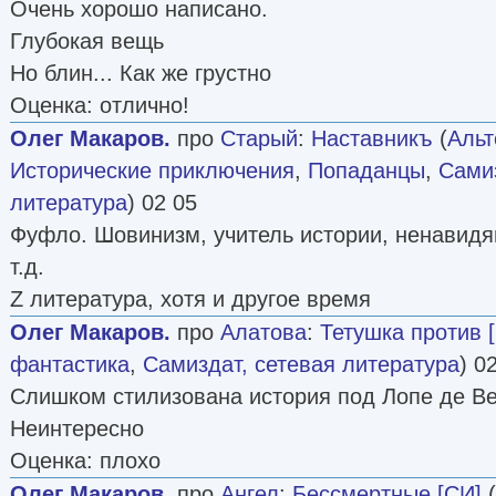
Очень хорошо написано.
Глубокая вещь
Но блин... Как же грустно
Оценка: отлично!
Олег Макаров.
про
Старый
:
Наставникъ
(
Альт
Исторические приключения
,
Попаданцы
,
Самиз
литература
) 02 05
Фуфло. Шовинизм, учитель истории, ненавидя
т.д.
Z литература, хотя и другое время
Олег Макаров.
про
Алатова
:
Тетушка против 
фантастика
,
Самиздат, сетевая литература
) 0
Слишком стилизована история под Лопе де Вег
Неинтересно
Оценка: плохо
Олег Макаров.
про
Ангел
:
Бессмертные [СИ]
(