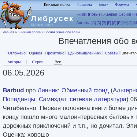
Перейти к основному содержанию
Книжная полка
Правила
Блоги
Форумы
Книги:
[Новые]
[Жанры]
[Серии]
[П
Либрусек
Авторы:
[А]
[Б]
[В]
[Г]
[Д]
[Е]
[Ж]
[З]
[И
Много книг
Вы здесь
Главная
»
Книжная полка
»
Впечатления обо всём
Впечатления обо 
Главные вкладки
Отложено
Оценки
Прочитано
Единомышленники
Советы
Впечатл
Вторичные вкладки
Авторы
Серии
Все
(активная вкладка)
06.05.2026
Barbud
про
Линник
:
Обменный фонд
(
Альтерн
Попаданцы
,
Самиздат, сетевая литература
) 0
Читабельно. Первая половина книги более дин
концу пошло много малоинтересных бытовых 
дорожных приключений и т.п., но дочитал. Эп
Оценка: хорошо