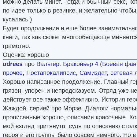
можно делать минет. Тогда и обычный секс, к
по идее только в резинке, и желательно чтобы
кусалась )
Будет продолжение и еще более занимательн
книги, так как сюжет многообещающе меняется
грамотно.
Оценка: хорошо
udrees
про
Вальтер
:
Браконьер 4
(
Боевая фан
прочее
,
Постапокалипсис
,
Самиздат, сетевая 
Хорошо написанное продолжение. Главный гер
грязен, упорен и непредсказуем. Отряд уже не 
действует все также эффективно. История гер
Жаждой, серией про Морзе. Диалоги нормаль
прописанные хорошо, описания красочные. Ко
мой взгляд притянута, судя по описанию стол
героя и его группы было совсем немного. Но в