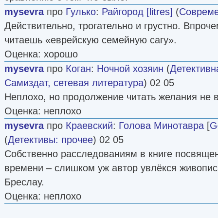
mysevra
про
Гулько
:
Райгород [litres]
(
Совреме
Действительно, трогательно и грустно. Впрочем
читаешь «еврейскую семейную сагу».
Оценка: хорошо
mysevra
про
Коган
:
Ночной хозяин
(
Детективн
Самиздат, сетевая литература
) 02 05
Неплохо, но продолжение читать желания не 
Оценка: неплохо
mysevra
про
Краевский
:
Голова Минотавра
[
G
(
Детективы: прочее
) 02 05
Собственно расследованиям в книге посвяще
времени – слишком уж автор увлёкся живопис
Бреслау.
Оценка: неплохо