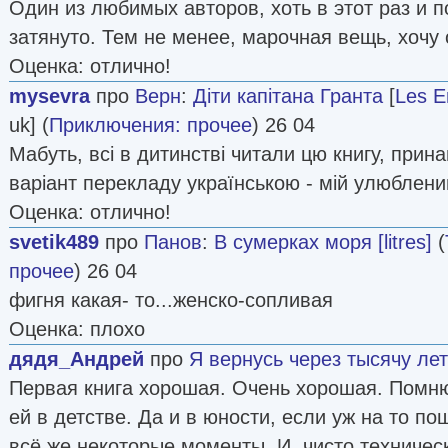
Один из любимых авторов, хоть в этот раз и 
затянуто. Тем не менее, марочная вещь, хочу 
Оценка: отлично!
mysevra
про
Верн
:
Діти капітана Гранта
[
Les E
uk] (
Приключения: прочее
) 26 04
Мабуть, всі в дитинстві читали цю книгу, прин
варіант перекладу українською - мій улюблени
Оценка: отлично!
svetik489
про
Панов
:
В сумерках моря [litres]
(
прочее
) 26 04
фигня какая- то...женско-сопливая
Оценка: плохо
дядя_Андрей
про
Я вернусь через тысячу лет
Первая книга хорошая. Очень хорошая. Помню
ей в детстве. Да и в юности, если уж на то п
всё же некоторые моменты. И, чисто техническ