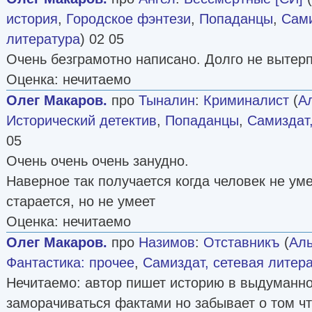
история
,
Городское фэнтези
,
Попаданцы
,
Сами
литература
) 02 05
Очень безграмотно написано. Долго не вытер
Оценка: нечитаемо
Олег Макаров.
про
Тыналин
:
Криминалист
(
А
Исторический детектив
,
Попаданцы
,
Самиздат,
05
Очень очень очень занудно.
Наверное так получается когда человек не умее
старается, но не умеет
Оценка: нечитаемо
Олег Макаров.
про
Назимов
:
Отставникъ
(
Аль
Фантастика: прочее
,
Самиздат, сетевая литер
Нечитаемо: автор пишет историю в выдуманн
заморачиваться фактами но забывает о том ч