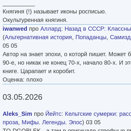
__________
Княгиня (!) называет иконы росписью.
Окультуренная княгиня.
iwanwed
про
Аллард
:
Назад в СССР: Классны
(
Альтернативная история
,
Попаданцы
,
Самизда
05 05
Автор на знает эпохи, о которй пишет. Может 
90-е, но никак не конец 70-х, начало 80-х. И э
книге. Царапает и коробит.
Оценка: плохо
03.05.2026
Aleks_Sim
про
Йейтс
:
Кельтские сумерки: рас
проза
,
Мифы. Легенды. Эпос
) 03 05
TO DGOBLEK - а там в оригинале строфные пр