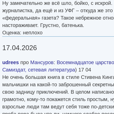
Ну замечательно же всё шло, бойко, с искрой.
журналистка, да ещё и из УФГ – откуда же это
«федеральная» газета? Такое небрежное отн
настораживает. Грустно, батенька.
Оценка: неплохо
17.04.2026
udrees
про
Мансуров
:
Восемнадцатое царство
Самиздат, сетевая литература
) 17 04
Не очень большая книга в стиле Стивена Кинг
мальчишки на какой-то заброшенный секретны
свою задницу приключений. В целом написано,
грамотно, кому-то покажется стиль простым, ну
взрослые люди там ведут себя тоже по-детски
проба пера была что ли, намного слабее пос