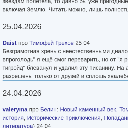
звездам полетела, то давно бы уже пригодные
включая Землю. Читать можно, лишь полност
25.04.2026
Daist
про
Тимофей Грехов
25 04
Безграмотная хрень с неестественными диалог
впроголодь" я ещё смог переварить, но от "я 
тигройд" блеванул и удалил эту писанину. На 
разрешены только от друзей и сплошь хвалеб
24.04.2026
valeryma
про
Белин
:
Новый каменный век. Том
история
,
Исторические приключения
,
Попадан
литература
) 24 04