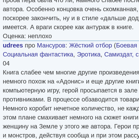
автора. Особенно концовка очень скомканная
поскорее закончить, ну и в стиле «дальше д
имеется. А враги скорее как антураж в книге.
Оценка: неплохо
udrees
про
Мансуров
:
Жёсткий отбор
(
Боевая
Социальная фантастика
,
Эротика
,
Самиздат, 
04
Книга слабее чем многие другие произведения
немного похож на «Адонис» и еще другие кни
компьютерную игру, герой просыпается в зале
противниками. В процессе обзаводится товар
Немного коробит нечетное количество, не кажд
этом плане смахивает немного на сюжет книг
женщину на Земле у этого же автора. Герои п
и монстров, действуя сообща и при этом расс