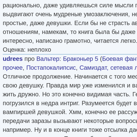
рационально, даже удивляешься силе мысли г
выдвигают очень мудреные умозаключения, н
простые, даже девушки. Если бы не страсть а
отношениям, намекам, то книга была бы даже 
интересно, написано грамотно, читается легко
Оценка: неплохо
udrees
про
Вальтер
:
Браконьер 5
(
Боевая фан
прочее
,
Постапокалипсис
,
Самиздат, сетевая 
Отличное продолжение. Начинается с того мес
свою девушку. Правда мир уже изменился и 
жить дружно. Но это конечно видимая часть. Г
погрузился в недра интриг. Разумеется будет 
вампиршей девушкой. Хмм, конечно ее рассу
передачи заразы вызывают некоторые вопросы
например. Ну и в конце книги тоже отсылка да