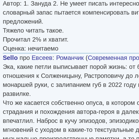
Автор: 1. Зануда 2. Не умеет писать интересно
словарный запас пытается компенсировать ви
предложений.
Тяжело читать такое.
Прочитал 2% и хватит.
Оценка: нечитаемо
Sello
про
Евсеев
:
Романчик
(
Современная про
Эка, какие петли выписывает порой жизнь: от 
отношения к Солженицыну, Растроповичу до 
монаршей руки, с залипанием губ в 2022 году
развилке.
Что же касается собственно опуса, в котором
страдания и похождения автора-героя в далеко
впечатлил. Наброс в кучу эпизодов, эпизодик
мгновений с уходом в какие-то текстуальные
музыкально-производственные памятки, а то 