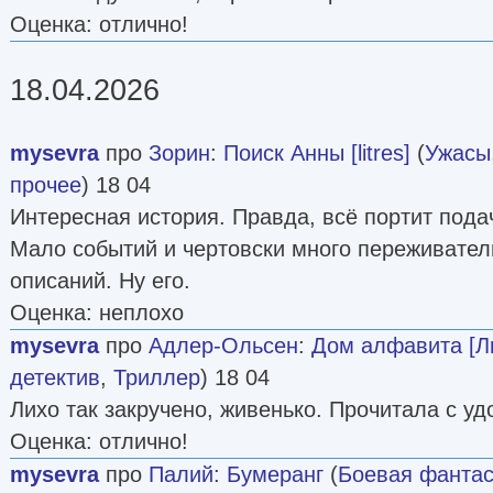
Оценка: отлично!
18.04.2026
mysevra
про
Зорин
:
Поиск Анны [litres]
(
Ужасы
прочее
) 18 04
Интересная история. Правда, всё портит пода
Мало событий и чертовски много переживате
описаний. Ну его.
Оценка: неплохо
mysevra
про
Адлер-Ольсен
:
Дом алфавита [Л
детектив
,
Триллер
) 18 04
Лихо так закручено, живенько. Прочитала с у
Оценка: отлично!
mysevra
про
Палий
:
Бумеранг
(
Боевая фантас