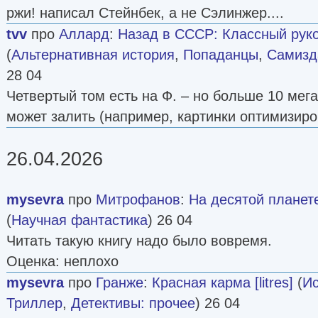
ржи! написал Стейнбек, а не Сэлинжер....
tvv
про
Аллард
:
Назад в СССР: Классный руко
(
Альтернативная история
,
Попаданцы
,
Самизда
28 04
Четвертый том есть на Ф. – но больше 10 мега
может залить (например, картинки оптимизиро
26.04.2026
mysevra
про
Митрофанов
:
На десятой планете
(
Научная фантастика
) 26 04
Читать такую книгу надо было вовремя.
Оценка: неплохо
mysevra
про
Гранже
:
Красная карма [litres]
(
Ис
Триллер
,
Детективы: прочее
) 26 04