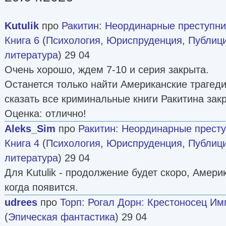
Kutulik
про
Ракитин
:
Неординарные преступни
Книга 6
(
Психология
,
Юриспруденция
,
Публиц
литература
) 29 04
Очень хорошо, ждем 7-10 и серия закрыта.
Останется только найти Американские трагеди
сказать все криминальные книги Ракитина зак
Оценка: отлично!
Aleks_Sim
про
Ракитин
:
Неординарные престу
Книга 4
(
Психология
,
Юриспруденция
,
Публиц
литература
) 29 04
Для Kutulik - продолжение будет скоро, Амери
когда появится.
udrees
про
Торп
:
Рогал Дорн: Крестоносец Им
(
Эпическая фантастика
) 29 04