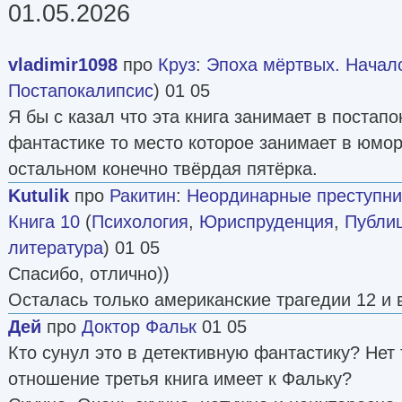
01.05.2026
vladimir1098
про
Круз
:
Эпоха мёртвых. Начал
Постапокалипсис
) 01 05
Я бы с казал что эта книга занимает в постап
фантастике то место которое занимает в юмор
остальном конечно твёрдая пятёрка.
Kutulik
про
Ракитин
:
Неординарные преступни
Книга 10
(
Психология
,
Юриспруденция
,
Публи
литература
) 01 05
Спасибо, отлично))
Осталась только американские трагедии 12 и 
Дей
про
Доктор Фальк
01 05
Кто сунул это в детективную фантастику? Нет 
отношение третья книга имеет к Фальку?