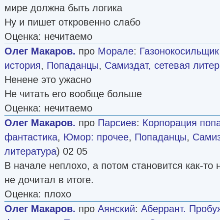
мире должна быть логика
Ну и пишет откровенно слабо
Оценка: нечитаемо
Олег Макаров.
про
Морале
:
Газонокосильщик
история
,
Попаданцы
,
Самиздат, сетевая литер
Ненене это ужасно
Не читать его вообще больше
Оценка: нечитаемо
Олег Макаров.
про
Парсиев
:
Корпорация поп
фантастика
,
Юмор: прочее
,
Попаданцы
,
Самиз
литература
) 02 05
В начале неплохо, а потом становится как-то 
не дочитал в итоге.
Оценка: плохо
Олег Макаров.
про
Аянский
:
Аберрант. Пробу