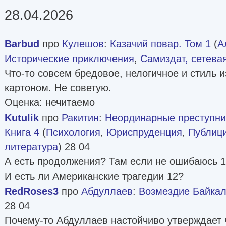
28.04.2026
Barbud
про
Кулешов
:
Казачий повар. Том 1
(
А
Исторические приключения
,
Самиздат, сетева
Что-то совсем бредовое, нелогичное и стиль и
картоном. Не советую.
Оценка: нечитаемо
Kutulik
про
Ракитин
:
Неординарные преступни
Книга 4
(
Психология
,
Юриспруденция
,
Публиц
литература
) 28 04
А есть продолжения? Там если не ошибаюсь 1
И есть ли Американские трагедии 12?
RedRoses3
про
Абдуллаев
:
Возмездие Байка
28 04
Почему-то Абдуллаев настойчиво утверждает 