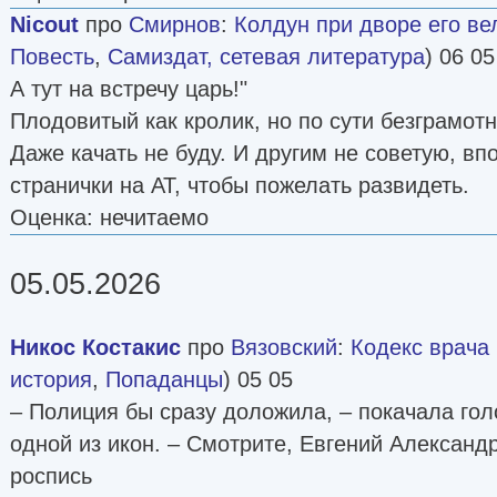
Nicout
про
Смирнов
:
Колдун при дворе его ве
Повесть
,
Самиздат, сетевая литература
) 06 05
А тут на встречу царь!"
Плодовитый как кролик, но по сути безграмот
Даже качать не буду. И другим не советую, вп
странички на АТ, чтобы пожелать развидеть.
Оценка: нечитаемо
05.05.2026
Никос Костакис
про
Вязовский
:
Кодекс врача [
история
,
Попаданцы
) 05 05
– Полиция бы сразу доложила, – покачала гол
одной из икон. – Смотрите, Евгений Александ
роспись