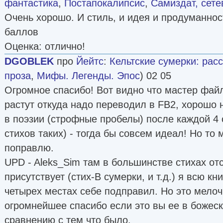
фантастика
,
Постапокалипсис
,
Самиздат, сете
Очень хорошо. И стиль, и идея и продуманнос
баллов
Оценка: отлично!
DGOBLEK
про
Йейтс
:
Кельтские сумерки: рас
проза
,
Мифы. Легенды. Эпос
) 02 05
Огромное спасибо! Вот видно что мастер фай
растут откуда надо переводил в FB2, хорошо 
в поэзии (строфные пробелы) после каждой 4 
стихов таких) - тогда бы совсем идеал! Но то 
поправлю.
UPD - Aleks_Sim там в большинстве стихах отс
присутствует (стих-В сумерки, и т.д.) я всю кн
четырех местах себе подправил. Но это мелоч
огромнейшее спасибо если это вы ее в божеск
сравнению с тем что было.