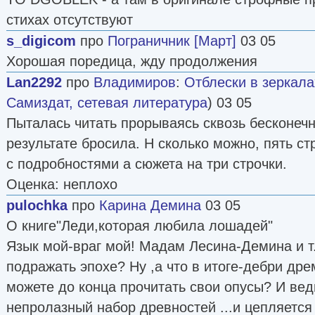
стихах отсутствуют
s_digicom
про
Пограничник [Март]
03 05
Хорошая поредица, жду продолжения
Lan2292
про
Владимиров
:
Отблески в зеркала
Самиздат, сетевая литература
) 03 05
Пыталась читать прорываясь сквозь бесконечн
результате бросила. Н сколько можно, пять с
с подробностями а сюжета на три строчки.
Оценка: неплохо
pulochka
про
Карина Демина
03 05
О книге"Леди,которая любила лошадей"
Язык мой-враг мой! Мадам Лесина-Демина и т.
подражать эпохе? Ну ,а что в итоге-дебри дре
можете до конца прочитать свои опусы? И вед
непролазный набор древностей ...и цепляется 