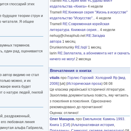
Tramell
RE:Серия книг «Судьбы книг»
дится глоссарий этих
издательства «Книга»
4 недели
Tramell
RE:Книжная серия "Жизнь в искусстве"
е будущее теории струн и
издательство "Искусство"...
4 недели
го читателя. Я общее
Tramell
RE:Современная корейская
литература. Книжная серия...
4 недели
nehug@cheaphub.net
RE:Загадка
автора
1 месяц
заумных терминов.
Drunkenmunky
RE:/sql/
1 месяц
ть, один рад, оценивается
larin
RE:Заплатила, а абонемента нет и скачать
ничего не могу!
2 месяца
Впечатления о книгах
о автор видимо не стал
vitalis
про
Горлис-Горский
:
Холодний Яр [вид.
только можно, и их
2006]
[uk] (
Историческая проза
) 08 08
 жанре книга будет
Це класика української історичної літератури.
ют о натуре людей, гнилой
Захоплива документальна повість, яку читають
з покоління в покоління. Однозначно
рекомендовано до прочитання!
Оценка: отлично!
ый, раздраженный,
Олег Макаров.
про
Емельянов
:
Камень 1993.
и его любовная линия
Книга 1 [СИ]
(
Альтернативная история
,
одвинутая альфа Габриела,
Попаданцы
,
Самиздат, сетевая литература
) 08