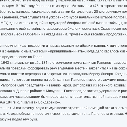
язи с отсутствием кворума защиту перенесли на 28 июня. Как талантливый 
вольцем. В 1941 году Рапопорт командовал батальоном 476-го стрелкового п
фронте командовал сначала ротой, а затем батальоном в 28-м стрелковом пол
 из ранений, стал слушателем ускоренного курса начальников штабов полков 
 МГУ, где на стенах в одной из аудиторий биофака всё ещё висели таблицы, п
аписанную ещё до войны, став доктором биологических наук. Сразу после по
зиолога Леона Орбели и из Академии им. Фрунзе – оба касались продолжени
твенноручно писал похоронки и письма родным погибших и раненых, лично ко
 в скандалы с начальством и «принципиальничать», когда дело касалось жизн
е представление на Героя
943 г. начальник штаба 184-го стрелкового полка капитан Рапопорт самовол
малыми потерями форсировать реку в удобном месте и закрепиться на высоком
смогла навести переправы и закрепиться на западном берегу Днепра. Когда 
андование которым принял на себя капитан Рапопорт, вместе с другими полка
 Рапопорт был представлен к званию Героя. Вот справка из военного архива:
вания р. Днепр в районе с. Мичурин – Рославлев, за захват, удержание и р
Абрамович командованием был представлен к правительственной награде и п
а 184 гв. с. п. капитан Бондаренко».
т – нет. И вот почему. Когда комдив после отраженной немецкой атаки вновь 
усом. Комдив обиды не простил и свое представление на Рапопорта отозвал.
азу не подал ему руки.