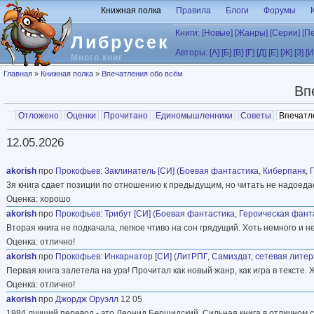
Перейти к основному содержанию
Книжная полка
Правила
Блоги
Форумы
Книги:
[Новые]
[Жанры]
[Серии]
[П
Либрусек
Авторы:
[А]
[Б]
[В]
[Г]
[Д]
[Е]
[Ж]
[З]
[И
Много книг
Вы здесь
Главная
»
Книжная полка
»
Впечатления обо всём
Вп
Главные вкладки
Отложено
Оценки
Прочитано
Единомышленники
Советы
Впечатл
Вторичные вкладки
12.05.2026
akorish
про
Прокофьев
:
Заклинатель [СИ]
(
Боевая фантастика
,
Киберпанк
,
3я книга сдает позиции по отношению к предыдущим, но читать не надоеда
Оценка: хорошо
akorish
про
Прокофьев
:
Трибут [СИ]
(
Боевая фантастика
,
Героическая фант
Вторая книга не подкачала, легкое чтиво на сон грядущий. Хоть немного и не
Оценка: отлично!
akorish
про
Прокофьев
:
Инкарнатор [СИ]
(
ЛитРПГ
,
Самиздат, сетевая лите
Первая книга залетела на ура! Прочитал как новый жанр, как игра в текст
Оценка: отлично!
akorish
про
Джордж Оруэлл
12 05
1984 лучший перевод - это Леонид Бершидский. Сильная книга в отличном с