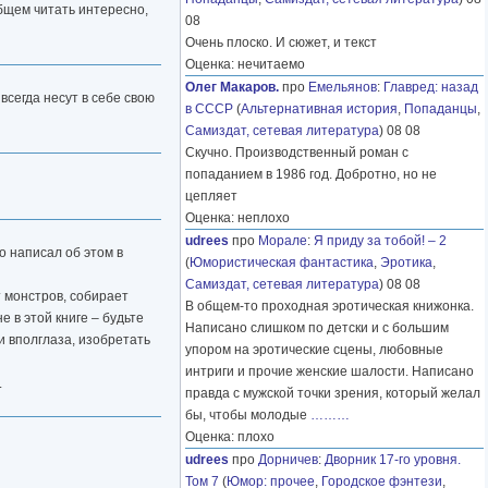
общем читать интересно,
08
Очень плоско. И сюжет, и текст
Оценка: нечитаемо
Олег Макаров.
про
Емельянов
:
Главред: назад
всегда несут в себе свою
в СССР
(
Альтернативная история
,
Попаданцы
,
Самиздат, сетевая литература
) 08 08
Скучно. Производственный роман с
попаданием в 1986 год. Добротно, но не
цепляет
Оценка: неплохо
udrees
про
Морале
:
Я приду за тобой! – 2
о написал об этом в
(
Юмористическая фантастика
,
Эротика
,
Самиздат, сетевая литература
) 08 08
т монстров, собирает
В общем-то проходная эротическая книжонка.
е в этой книге – будьте
Написано слишком по детски и с большим
и вполглаза, изобретать
упором на эротические сцены, любовные
интриги и прочие женские шалости. Написано
.
правда с мужской точки зрения, который желал
бы, чтобы молодые
………
Оценка: плохо
udrees
про
Дорничев
:
Дворник 17-го уровня.
Том 7
(
Юмор: прочее
,
Городское фэнтези
,