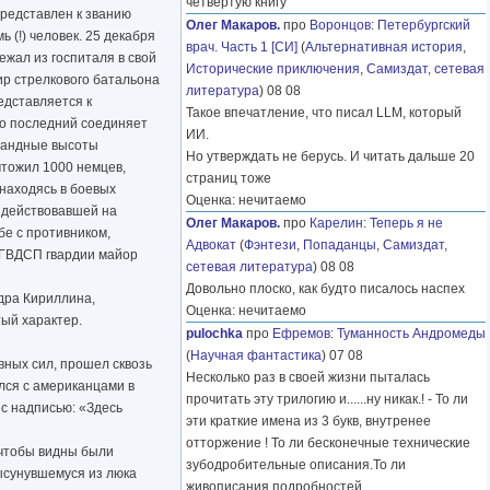
четвёртую книгу
представлен к званию
Олег Макаров.
про
Воронцов
:
Петербургский
 (!) человек. 25 декабря
врач. Часть 1 [СИ]
(
Альтернативная история
,
ежал из госпиталя в свой
Исторические приключения
,
Самиздат, сетевая
ир стрелкового батальона
литература
) 08 08
едставляется к
Такое впечатление, что писал LLM, который
то последний соединяет
ИИ.
омандные высоты
Но утверждать не берусь. И читать дальше 20
чтожил 1000 немцев,
страниц тоже
 находясь в боевых
Оценка: нечитаемо
 действовавшей на
Олег Макаров.
про
Карелин
:
Теперь я не
бе с противником,
Адвокат
(
Фэнтези
,
Попаданцы
,
Самиздат,
 ГВДСП гвардии майор
сетевая литература
) 08 08
Довольно плоско, как будто писалось наспех
ндра Кириллина,
Оценка: нечитаемо
тый характер.
pulochka
про
Ефремов
:
Туманность Андромеды
(
Научная фантастика
) 07 08
вных сил, прошел сквозь
Несколько раз в своей жизни пыталась
лся с американцами в
прочитать эту трилогию и......ну никак.! - То ли
 с надписью: «Здесь
эти краткие имена из 3 букв, внутренее
отторжение ! То ли бесконечные технические
, чтобы видны были
зубодробительные описания.То ли
Высунувшемуся из люка
живописания подробностей
………