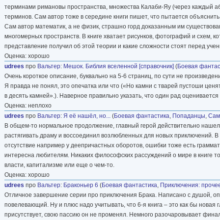
терминами римановы пространства, множества Калаби-Яу (через каждый абза
терминов. Сам автор тоже в середине книги пишет, что пытается объяснит
Сам автор математик, а не физик, страшно горд доказанным им существован
многомерных пространств. В книге хватает рисунков, фотографий и схем, ко
представление получил об этой теории и какие сложности стоят перед учен
Оценка: хорошо
udrees
про
Вальтер
:
Мешок. Библия вселенной [справочник]
(
Боевая фантас
Очень короткое описание, буквально на 5-6 страниц, по сути не произведе
Я правда не понял, это опечатка или что («Но камни с тварей пустоши ценятс
в десять камней».). Наверное правильно указать, что один рад оценивается в
Оценка: неплохо
udrees
про
Вальтер
:
Я её нашёл, но...
(
Боевая фантастика
,
Попаданцы
,
Сам
В общем-то нормальное продолжение, главный герой действительно нашел св
растягивать драму и воссоединил возлюбленных для новых приключений. В ц
отсутствие например у деепричастных оборотов, ошибки тоже есть граммати
интересна любителям. Никаких философских рассуждений о мире в книге тоже
власти, капитализме или еще о чем-то.
Оценка: хорошо
udrees
про
Вальтер
:
Браконьер 6
(
Боевая фантастика
,
Приключения: проче
Отличное завершение серии про приключения Брака. Написано с душой, опи
повелевающий. Ну и плюс надо учитывать, что 6-я книга – это как бы новая 
присутствует, свою пассию он не променял. Немного разочаровывает финаль