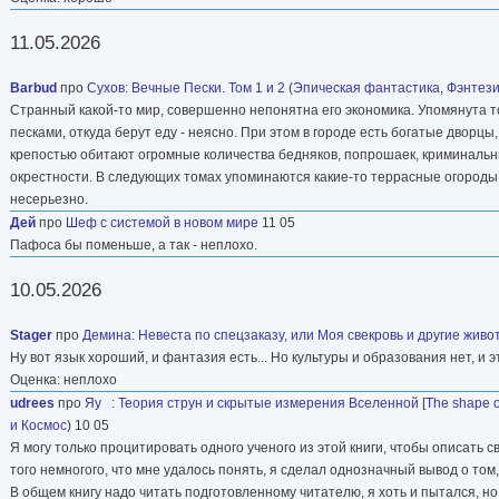
11.05.2026
Barbud
про
Сухов
:
Вечные Пески. Том 1 и 2
(
Эпическая фантастика
,
Фэнтез
Странный какой-то мир, совершенно непонятна его экономика. Упомянута то
песками, откуда берут еду - неясно. При этом в городе есть богатые дворцы
крепостью обитают огромные количества бедняков, попрошаек, криминальных 
окрестности. В следующих томах упоминаются какие-то террасные огороды 
несерьезно.
Дей
про
Шеф с системой в новом мире
11 05
Пафоса бы поменьше, а так - неплохо.
10.05.2026
Stager
про
Демина
:
Невеста по спецзаказу, или Моя свекровь и другие живо
Ну вот язык хороший, и фантазия есть... Но культуры и образования нет, и э
Оценка: неплохо
udrees
про
Яу
:
Теория струн и скрытые измерения Вселенной
[
The shape o
и Космос
) 10 05
Я могу только процитировать одного ученого из этой книги, чтобы описать с
того немногого, что мне удалось понять, я сделал однозначный вывод о том, 
В общем книгу надо читать подготовленному читателю, я хоть и пытался, н