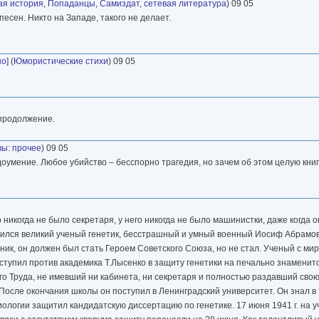
ая история
,
Попаданцы
,
Самиздат, сетевая литература
) 09 05
сен. Никто на Западе, такого не делает.
о]
(
Юмористические стихи
) 09 05
 продолжение.
вы: прочее
) 09 05
доумение. Любое убийство – бесспорно трагедия, но зачем об этом целую книгу
его никогда не было секретаря, у него никогда не было машинистки, даже когда 
дился великий ученый генетик, бесстрашный и умный военный Иосиф Абрамо
ник, он должен был стать Героем Советского Союза, но не стал. Ученый с м
ыступил против академика Т.Лысенко в защиту генетики на печально знамени
о Труда, не имевший ни кабинета, ни секретаря и полностью раздавший сво
После окончания школы он поступил в Ленинградский университет. Он знал в
ологии защитил кандидатскую диссертацию по генетике. 17 июня 1941 г. на 