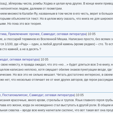
ц), эйлеровы числа, ромбы Ходжа и целая куча других. В конце книги приво
ь непонятное людям, далеким от геометрии.
ием множеств Калаби-Яу, названным в том числе в его честь, верит в большо
торыми объясняется текст. Но в целом могу сказать, что книга не для широко
ыми. Но пока это все теория.
тика
,
Приключения: прочее
,
Самиздат, сетевая литература
) 10 05
ние, а глоссарий терминов из Вселенной Мешка. Написано просто, без всяких 
я 1/100, где «Рад» – один, а любой другой камень (кроме редких) – сто. То ес
 сто камней, а не в десять ?
издат, сетевая литература
) 10 05
ою невесту, я правда ожидал, что это «но…» будет длиться всю 3-ю книгу, н
елом написано неплохо, хотя смущает обилие знаков пунктуации везде, где 
ческие. Но все это не сильно мешает. Читать достаточно интересно, в своем
 нет, что несколько отличает ее от книг других авторов, где герои рассужда
е
,
Постапокалипсис
,
Самиздат, сетевая литература
) 10 05
сания красочные, много крови, стрельбы и трупов. Язык главного героя груб
глава его жизни, когда он неожиданно стал выступать в другой роли. В общем 
ная схватка – вроде всю книгу нагнетали саспенс, что вот такая вот она пр