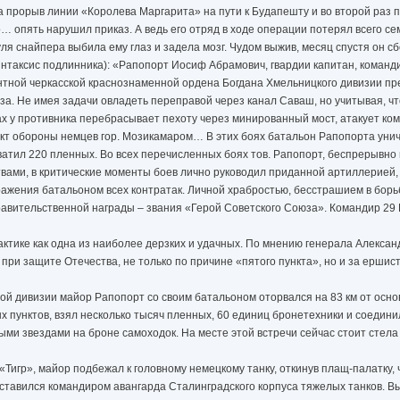
 прорыв линии «Королева Маргарита» на пути к Будапешту и во второй раз 
… опять нарушил приказ. А ведь его отряд в ходе операции потерял всего семь
ля снайпера выбила ему глаз и задела мозг. Чудом выжив, месяц спустя он сб
нтаксис подлинника): «Рапопорт Иосиф Абрамович, гвардии капитан, команд
сантной черкасской краснознаменной ордена Богдана Хмельницкого дивизии пр
а. Не имея задачи овладеть переправой через канал Саваш, но учитывая, ч
ах у противника перебрасывает пехоту через минированный мост, атакует к
нкт обороны немцев гор. Мозикамаром… В этих боях батальон Рапопорта уни
хватил 220 пленных. Во всех перечисленных боях тов. Рапопорт, беспрерывно
вами, в критические моменты боев лично руководил приданной артиллерией,
отражения батальоном всех контратак. Личной храбростью, бесстрашием в борь
равительственной награды – звания «Герой Советского Союза». Командир 29
 тактике как одна из наиболее дерзких и удачных. По мнению генерала Алекса
и защите Отечества, не только по причине «пятого пункта», но и за ершис
тной дивизии майор Рапопорт со своим батальоном оторвался на 83 км от осно
х пунктов, взял несколько тысяч пленных, 60 единиц бронетехники и соедини
ми звездами на броне самоходок. На месте этой встречи сейчас стоит стела
 «Тигр», майор подбежал к головному немецкому танку, откинув плащ-палатку
дставился командиром авангарда Сталинградского корпуса тяжелых танков. 