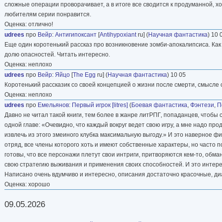
сложные операции проворачивает, а в итоге все сводится к продуманной, х
любителям серии понравится.
Оценка: отлично!
udrees
про
Вейр
:
Антигипоксант
[
Antihypoxiant
ru] (
Научная фантастика
) 10 
Еще один коротенький рассказ про возникновение зомби-апокалипсиса. Как 
долю опасностей. Читать интересно.
Оценка: неплохо
udrees
про
Вейр
:
Яйцо
[
The Egg
ru] (
Научная фантастика
) 10 05
Коротенький рассказик со своей концепцией о жизни после смерти, смысле 
Оценка: неплохо
udrees
про
Емельянов
:
Первый игрок [litres]
(
Боевая фантастика
,
Фэнтези
,
П
Давно не читал такой книги, тем более в жанре литРПГ, попаданцев, чтобы
одной главе: «Очевидно, что каждый вокруг ведет свою игру, а мне надо про
извлечь из этого змеиного клубка максимальную выгоду.» И это наверное фи
отряд, все члены которого хоть и имеют собственные характеры, но часто по
готовы, что все персонажи плетут свои интриги, притворяются кем-то, обм
свою стратегию выживания и применения своих способностей. И это интере
Написано очень вдумчиво и интересно, описания достаточно красочные, д
Оценка: хорошо
09.05.2026