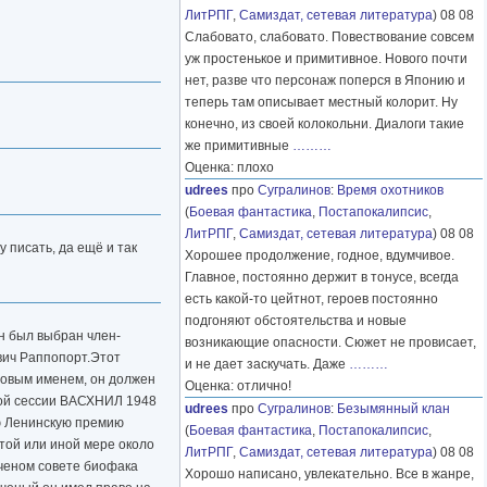
ЛитРПГ
,
Самиздат, сетевая литература
) 08 08
Слабовато, слабовато. Повествование совсем
уж простенькое и примитивное. Нового почти
нет, разве что персонаж поперся в Японию и
теперь там описывает местный колорит. Ну
конечно, из своей колокольни. Диалоги такие
же примитивные
………
Оценка: плохо
udrees
про
Сугралинов
:
Время охотников
(
Боевая фантастика
,
Постапокалипсис
,
ЛитРПГ
,
Самиздат, сетевая литература
) 08 08
 писать, да ещё и так
Хорошее продолжение, годное, вдумчивое.
Главное, постоянно держит в тонусе, всегда
есть какой-то цейтнот, героев постоянно
подгоняют обстоятельства и новые
он был выбран член-
возникающие опасности. Сюжет не провисает,
вич Раппопорт.Этот
и не дает заскучать. Даже
………
ировым именем, он должен
Оценка: отлично!
той сессии ВАСХНИЛ 1948
udrees
про
Сугралинов
:
Безымянный клан
ю Ленинскую премию
(
Боевая фантастика
,
Постапокалипсис
,
 той или иной мере около
ЛитРПГ
,
Самиздат, сетевая литература
) 08 08
ученом совете биофака
Хорошо написано, увлекательно. Все в жанре,