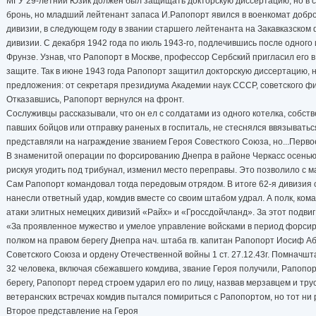
МГУ 29-летний Юзик должен был защищать докторскую диссертацию, но в св
бронь, но младший лейтенант запаса И.Рапопорт явился в военкомат добро
дивизии, в следующем году в звании старшего лейтенанта на Закавказском 
дивизии. С декабря 1942 года по июль 1943-го, подлечившись после одного
Фрунзе. Узнав, что Рапопорт в Москве, профессор Сербский пригласил его в
защите. Так в июне 1943 года Рапопорт защитил докторскую диссертацию, н
предложения: от секретаря президиума Академии наук СССР, советского фи
Отказавшись, Рапопорт вернулся на фронт.
Сослуживцы рассказывали, что он ел с солдатами из одного котелка, собс
павших бойцов или отправку раненых в госпиталь, не стеснялся ввязываться
представляли на награждение званием Героя Совесткого Союза, но...Перво
В знаменитой операции по форсированию Днепра в районе Черкасс осенью 1
рискуя угодить под трибунал, изменил место переправы. Это позволило с 
Сам Рапопорт командовал тогда передовым отрядом. В итоге 62-я дивизия 
нанесли ответный удар, комдив вместе со своим штабом удрал. А полк, ком
атаки элитных немецких дивизий «Райх» и «Гроссдойчланд». За этот подвиг
«За проявленное мужество и умелое управление войсками в период форсиро
полком на правом берегу Днепра нач. штаба гв. капитан Рапопорт Иосиф 
Советского Союза и ордену Отечественной войны 1 ст. 27.12.43г. Помначштаб
32 человека, включая сбежавшего комдива, звание Героя получили, Рапопор
берегу, Рапопорт перед строем ударил его по лицу, назвав мерзавцем и тр
ветеранских встречах комдив пытался помириться с Рапопортом, но тот ни р
Второе представление на Героя