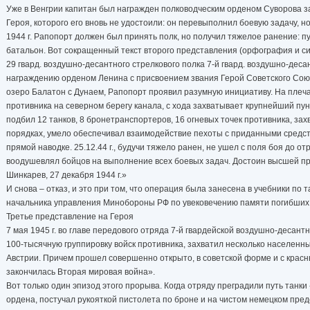
Уже в Венгрии капитан был награжден полководческим орденом Суворова за
Героя, которого его вновь не удостоили: он перевыполнил боевую задачу, но
1944 г. Рапопорт должен был принять полк, но получил тяжелое ранение: пу
батальон. Вот сокращенный текст второго представления (орфография и си
29 гвард. воздушно-десантного стрелкового полка 7-й гвард. воздушно-де
награждению орденом Ленина с присвоением звания Герой Советского Союз
озеро Балатон с Дунаем, Рапопорт проявил разумную инициативу. На плеч
противника на северном берегу канала, с хода захватывает крупнейший пу
подбил 12 танков, 8 бронетранспортеров, 16 огневых точек противника, за
порядках, умело обеспечивал взаимодействие пехоты с приданными средст
прямой наводке. 25.12.44 г., будучи тяжело ранен, не ушел с поля боя до 
воодушевлял бойцов на выполнение всех боевых задач. Достоин высшей п
Шинкарев, 27 декабря 1944 г.»
И снова – отказ, и это при том, что операция была занесена в учебники по
начальника управления Минобороны РФ по увековечению памяти погибших пр
Третье представление на Героя
7 мая 1945 г. во главе передового отряда 7-й гвардейской воздушно-десан
100-тысячную группировку войск противника, захватил несколько населенны
Австрии. Причем прошел совершенно открыто, в советской форме и с красны
закончилась Вторая мировая война».
Вот только один эпизод этого прорыва. Когда отряду преградили путь танки
ордена, постучал рукояткой пистолета по броне и на чистом немецком пре