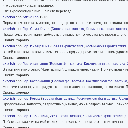
что современно адаптировано.
Очень рекомендую именно в его переводе.
akorish
про
Алекс Гор
12 05
Перед сном почитать можно, не шедевр, но вполне читаемо, не пожалел по
akorish
про
Гор
:
Семя Каина
(
Боевая фантастика
,
Космическая фантастика
Предательство, интриги, доблесть и отвага, ну что же, столько прочитано, ст
Оценка: хорошо
akorish
про
Гор
:
Интеграция
(
Боевая фантастика
,
Космическая фантастика
В этой книге качели качнулись в сторону нудьги, прочитал с меньшим удово
Оценка: хорошо
akorish
про
Гор
:
Адаптация
(
Боевая фантастика
,
Космическая фантастика
,
В этой книге многовато "фантастики", слишком много удачи. Но не отвратит
Оценка: хорошо
akorish
про
Гор
:
Каторжанин
(
Боевая фантастика
,
Космическая фантастика
Местами юморно, улгол радует, конечно сказочное спасение, но как иначе. 
Оценка: хорошо
akorish
про
Гор
:
Рокош
(
Боевая фантастика
,
Космическая фантастика
,
Сами
Продолжение, неплохо, патриотично, наивно, но не отвратительно. Трениров
Оценка: хорошо
akorish
про
Гор
:
Побратим
(
Боевая фантастика
,
Космическая фантастика
,
С
Люблю фантастику, на мой взгляд неплохая книга, немного патриотичная, н
Оценка: хорошо