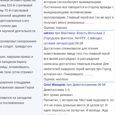
ученый он имел право на
которым так изобилуют выживальщики.
олка 320-й стрелковой
Постепенно все смещается в сторону вражды с
ку 75-й стрелковой
конкурирующими человеческими
Военной академии им.
группировками. Главный герой все так же крут и
одготовленные к его
получает много уникальных
………
ступили два
Оценка: хорошо
я научной деятельности.
udrees
про
Мантикор
:
Власть Мотылька 2
(
Городское фэнтези
,
ЛитРПГ
,
Самиздат,
нтролировал захоронения
сетевая литература
) 08 08
и солдат. трижды! его
Достаточно сложноватое для чтения
повествование, ввиду того что главный герой
ьно, нарушив приказ и
все время рассуждает, и рассуждения
 западном берегу.
написаны достаточно тяжелым языком. Для
немцы, опомнившись,
любителей наверное серий автора про Город
ми трое суток отражал
которого нет, Покорившего
………
Оценка: неплохо
асширение плацдарма
Олег Макаров.
про
Девятиэтажники
08 08
рисвоению звания Героя
Девятиэтажка 1-3
Вот прямо увлекает.
появился на западном
Прочитал, с интересом. Местами нудновато, но
 На послевоенных
это не очень длинные места. В целом гут. И
идея переноса не затёртая. И вообще. Жду