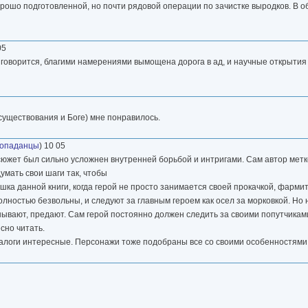
орошо подготовленной, но почти рядовой операции по зачистке выродков. В 
05
говорится, благими намерениями вымощена дорога в ад, и научные открытия 
существования и Боге) мне понравилось.
опаданцы
) 10 05
 сюжет был сильно усложнен внутренней борьбой и интригами. Сам автор метк
думать свои шаги так, чтобы
шка данной книги, когда герой не просто занимается своей прокачкой, фарми
лностью безвольны, и следуют за главным героем как осел за морковкой. Но н
анывают, предают. Сам герой постоянно должен следить за своими попутчикам
сно читать.
иалоги интересные. Персонажи тоже подобраны все со своими особенностями