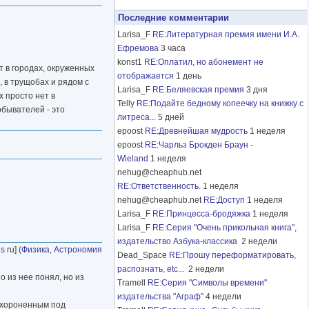
Последние комментарии
Larisa_F
RE:Литературная премия имени И.А.
Ефремова
3 часа
konst1
RE:Оплатил, но абонемент не
т в городах, окруженных
отображается
1 день
, в трущобах и рядом с
Larisa_F
RE:Беляевская премия
3 дня
х просто нет в
Telly
RE:Подайте бедному копеечку на книжку с
обывателей - это
литреса...
5 дней
epoost
RE:Древнейшая мудрость
1 неделя
epoost
RE:Чарльз Брокден Браун -
Wieland
1 неделя
nehug@cheaphub.net
RE:Ответственность.
1 неделя
nehug@cheaphub.net
RE:Доступ
1 неделя
Larisa_F
RE:Принцесса-бродяжка
1 неделя
Larisa_F
RE:Серия "Очень прикольная книга",
издательство Азбука-классика
2 недели
ns
ru] (
Физика
,
Астрономия
Dead_Space
RE:Прошу переформатировать,
распознать, etc...
2 недели
о из нее понял, но из
Tramell
RE:Серия "Символы времени"
издательства "Аграф"
4 недели
похороненным под