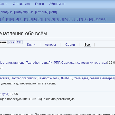
Карта
Статистика
Глюки
Абонемент
ериодика]
[Популярные]
[Страны]
[Теги]
]
[Й]
[К]
[Л]
[М]
[Н]
[О]
[П]
[Р]
[С]
[Т]
[У]
[Ф]
[Х]
[Ц]
[Ч]
[Ш]
[Щ]
[Э]
[Ю]
[Я]
[Прочее]
ечатления обо всём
ения
(активная вкладка)
css
СИ
Книги
Авторы
Серии
Все
(активная вкладк
Постапокалипсис
,
Технофэнтези
,
ЛитРПГ
,
Самиздат, сетевая литература
) 12 
ет.
астика
,
Постапокалипсис
,
Технофэнтези
,
ЛитРПГ
,
Самиздат, сетевая литерат
 дотянула до первой, но читать стоит.
ратура
) 12 05
е. Ждал последующие книги. Однозначно рекомендую.
овременном переводе. Почему так легко читается по сравнению с другими пе