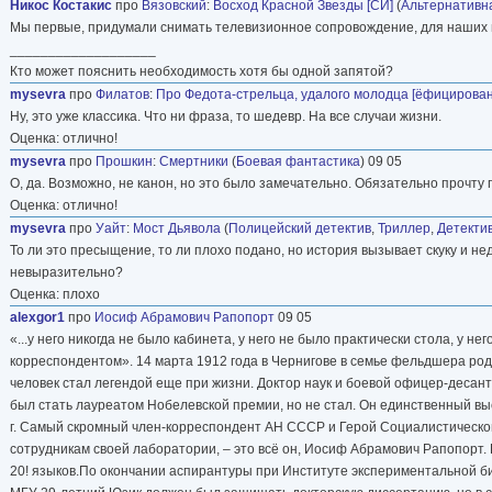
Никос Костакис
про
Вязовский
:
Восход Красной Звезды [СИ]
(
Альтернативн
Мы первые, придумали снимать телевизионное сопровождение, для наших пе
___________________
Кто может пояснить необходимость хотя бы одной запятой?
mysevra
про
Филатов
:
Про Федота-стрельца, удалого молодца [ёфицирован
Ну, это уже классика. Что ни фраза, то шедевр. На все случаи жизни.
Оценка: отлично!
mysevra
про
Прошкин
:
Смертники
(
Боевая фантастика
) 09 05
О, да. Возможно, не канон, но это было замечательно. Обязательно прочту
Оценка: отлично!
mysevra
про
Уайт
:
Мост Дьявола
(
Полицейский детектив
,
Триллер
,
Детекти
То ли это пресыщение, то ли плохо подано, но история вызывает скуку и не
невыразительно?
Оценка: плохо
alexgor1
про
Иосиф Абрамович Рапопорт
09 05
«...у него никогда не было кабинета, у него не было практически стола, у н
корреспондентом». 14 марта 1912 года в Чернигове в семье фельдшера ро
человек стал легендой еще при жизни. Доктор наук и боевой офицер-десант
был стать лауреатом Нобелевской премии, но не стал. Он единственный в
г. Самый скромный член-корреспондент АН СССР и Герой Социалистическог
сотрудникам своей лаборатории, – это всё он, Иосиф Абрамович Рапопорт. 
20! языков.По окончании аспирантуры при Институте экспериментальной би