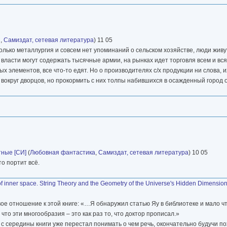
и
,
Самиздат, сетевая литература
) 11 05
лько металлургия и совсем нет упоминаний о сельском хозяйстве, люди живу
, власти могут содержать тысячные армии, на рынках идет торговля всем и вся
элементов, все что-то едят. Но о производителях с/х продукции ни слова, и
вокруг дворцов, но прокормить с них толпы набившихся в осажденный город 
тные [СИ]
(
Любовная фантастика
,
Самиздат, сетевая литература
) 10 05
то портит всё.
f inner space. String Theory and the Geometry of the Universe's Hidden Dimensio
вое отношение к этой книге: «…Я обнаружил статью Яу в библиотеке и мало чт
что эти многообразия – это как раз то, что доктор прописал.»
о с середины книги уже перестал понимать о чем речь, окончательно будучи 